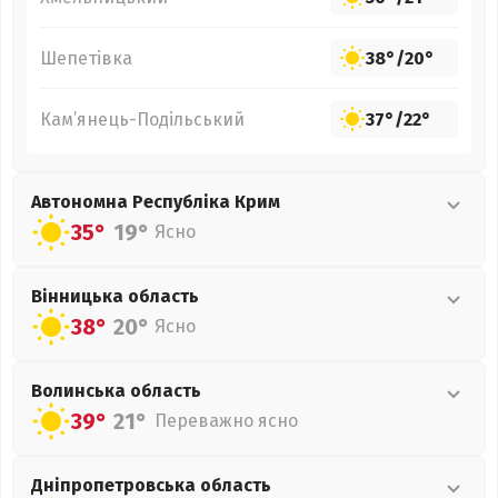
Шепетівка
38°
/
20°
Кам’янець-Подільський
37°
/
22°
Автономна Республіка Крим
35°
19°
Ясно
Вінницька
область
38°
20°
Ясно
Волинська
область
39°
21°
Переважно ясно
Дніпропетровська
область