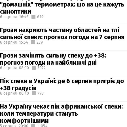
"домашніх" термометрах: що на це кажуть
синоптики
6 серпня,
16:46
619
Грози накриють частину областей на тлі
сильної спеки: прогноз погоди на 7 серпня
6 серпня,
15:54
239
Грози замінять сильну спеку до +38:
прогноз погоди на найближчі дні
6 серпня,
08:00
3072
Пік спеки в Україні: де 6 серпня пригріє до
+38 градусів
6 серпня,
06:40
793
На Україну чекає пік африканської спеки:
коли температури стануть
комфортнішими
5 серпня,
20:00
11054