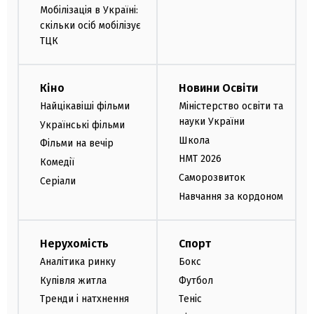
Мобілізація в Україні:
скільки осіб мобілізує
ТЦК
Кіно
Новини Освіти
Найцікавіші фільми
Міністерство освіти та
науки України
Українські фільми
Школа
Фільми на вечір
НМТ 2026
Комедії
Саморозвиток
Серіали
Навчання за кордоном
Нерухомість
Спорт
Аналітика ринку
Бокс
Купівля житла
Футбол
Тренди і натхнення
Теніс