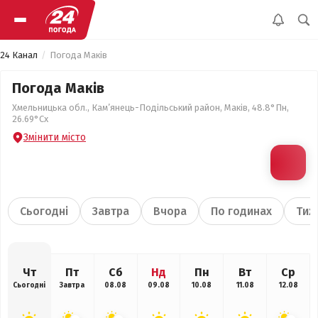
24 Канал
Погода Маків
Погода Маків
Хмельницька обл., Кам’янець-Подільський район, Маків, 48.8°Пн,
26.69°Сх
Змінити місто
Сьогодні
Завтра
Вчора
По годинах
Тиж
Чт
Пт
Сб
Нд
Пн
Вт
Ср
Сьогодні
Завтра
08.08
09.08
10.08
11.08
12.08