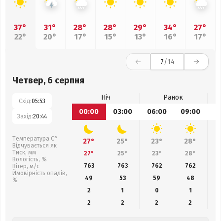
37°
31°
28°
28°
29°
34°
27°
22°
20°
17°
15°
13°
16°
17°
7
/14
Четвер, 6 серпня
Ніч
Ранок
Схід:
05:53
00:00
03:00
06:00
09:00
1
Захід:
20:44
Температура С°
27°
25°
23°
28°
Відчувається як
Тиск, мм
27°
25°
23°
28°
Вологість, %
763
763
762
762
Вітер, м/с
Ймовірність опадів,
49
53
59
48
%
2
1
0
1
2
2
2
2