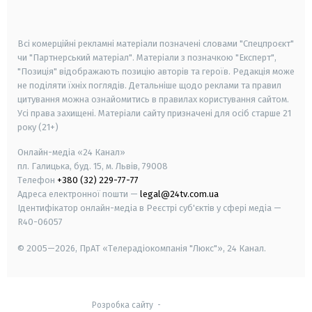
smart tv
samsung smart tv
Всі комерційні рекламні матеріали позначені словами "Спецпроєкт"
чи "Партнерський матеріал". Матеріали з позначкою "Експерт",
"Позиція" відображають позицію авторів та героїв. Редакція може
не поділяти їхніх поглядів. Детальніше щодо реклами та правил
цитування можна ознайомитись в правилах користування сайтом.
Усі права захищені.
Матеріали сайту призначені для осіб старше
21
року (21+)
Онлайн-медіа «24 Канал»
пл. Галицька, буд. 15, м. Львів, 79008
Телефон
+380 (32) 229-77-77
Адреса електронної пошти —
legal@24tv.com.ua
Ідентифікатор онлайн-медіа в Реєстрі суб'єктів у сфері медіа —
R40-06057
© 2005—2026,
ПрАТ «Телерадіокомпанія "Люкс"», 24 Канал.
Розробка сайту
-