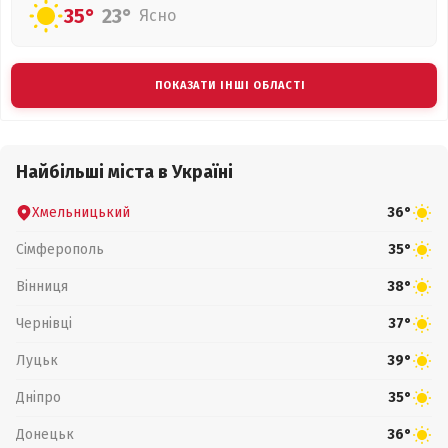
35°
23°
Ясно
ПОКАЗАТИ ІНШІ ОБЛАСТІ
Найбільші міста в Україні
Хмельницький
36°
Сімферополь
35°
Вінниця
38°
Чернівці
37°
Луцьк
39°
Дніпро
35°
Донецьк
36°