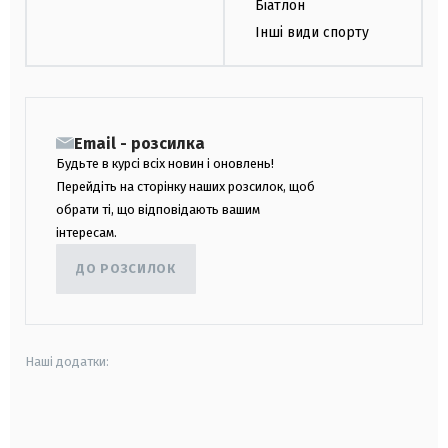
Біатлон
Інші види спорту
Email - розсилка
Будьте в курсі всіх новин і оновлень!
Перейдіть на сторінку наших розсилок, щоб
обрати ті, що відповідають вашим
інтересам.
ДО РОЗСИЛОК
Наші додатки:
android
apple