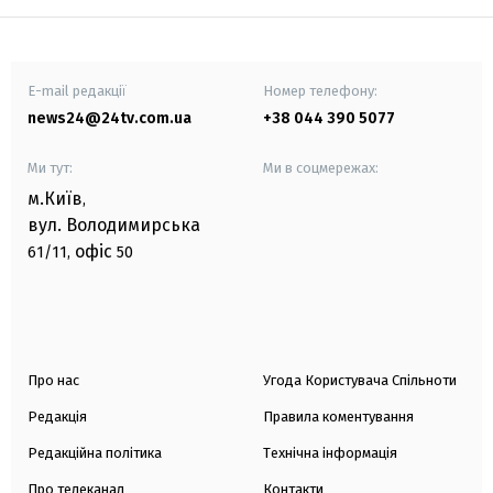
E-mail редакції
Номер телефону:
news24@24tv.com.ua
+38 044 390 5077
Ми тут:
Ми в соцмережах:
м.Київ
,
вул. Володимирська
офіс
61/11,
50
Про нас
Угода Користувача Спільноти
Редакція
Правила коментування
Редакційна політика
Технічна інформація
Про телеканал
Контакти