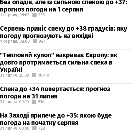
Без опадів, але із сильною спекою до +37:
прогноз погоди на 1 серпня
1 серпня,
09:05
655
Серпень приніс спеку до +38 градусів: яку
погоду прогнозують на вихідні
1 серпня,
08:00
844
"Тепловий купол" накриває Європу: як
довго протримається сильна спека в
Україні
31 липня,
20:00
10910
Спека до +34 повертається: прогноз
погоди на 31 липня
31 липня,
09:15
936
На Заході припече до +35: якою буде
погода на початку серпня
31 липня,
08:00
428