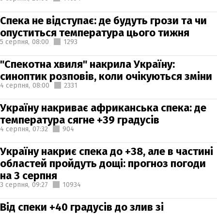
Спека не відступає: де будуть грози та чи
опуститься температура цього тижня
5 серпня,
08:00
1293
"Спекотна хвиля" накрила Україну:
синоптик розповів, коли очікуються зміни
4 серпня,
08:00
2331
Україну накриває африканська спека: де
температура сягне +39 градусів
4 серпня,
07:32
904
Україну накриє спека до +38, але в частині
областей пройдуть дощі: прогноз погоди
на 3 серпня
3 серпня,
09:27
10934
Від спеки +40 градусів до злив зі