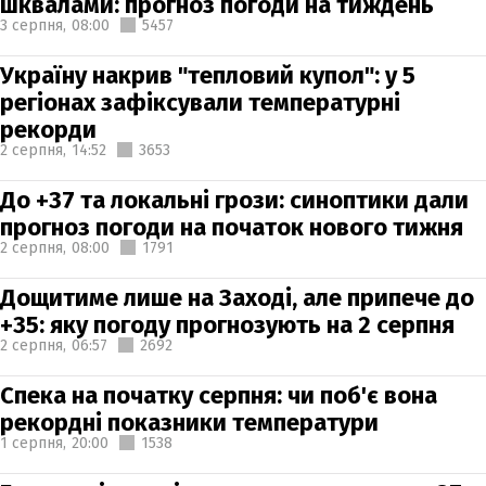
шквалами: прогноз погоди на тиждень
3 серпня,
08:00
5457
Україну накрив "тепловий купол": у 5
регіонах зафіксували температурні
рекорди
2 серпня,
14:52
3653
До +37 та локальні грози: синоптики дали
прогноз погоди на початок нового тижня
2 серпня,
08:00
1791
Дощитиме лише на Заході, але припече до
+35: яку погоду прогнозують на 2 серпня
2 серпня,
06:57
2692
Спека на початку серпня: чи поб'є вона
рекордні показники температури
1 серпня,
20:00
1538