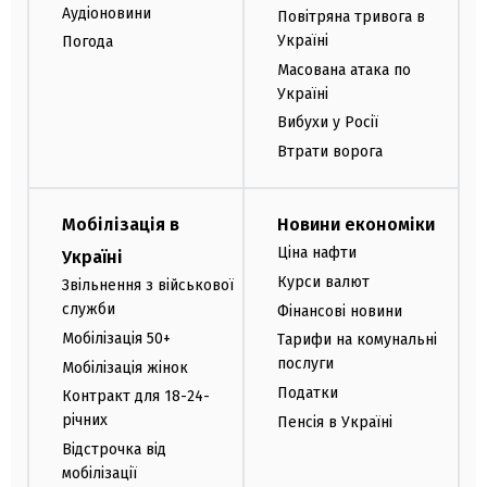
Аудіоновини
Повітряна тривога в
Україні
Погода
Масована атака по
Україні
Вибухи у Росії
Втрати ворога
Мобілізація в
Новини економіки
Ціна нафти
Україні
Курси валют
Звільнення з військової
служби
Фінансові новини
Мобілізація 50+
Тарифи на комунальні
послуги
Мобілізація жінок
Податки
Контракт для 18-24-
річних
Пенсія в Україні
Відстрочка від
мобілізації