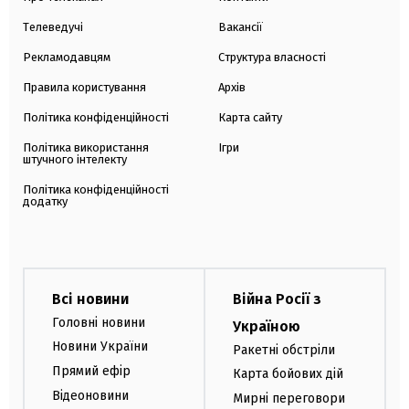
Телеведучі
Вакансії
Рекламодавцям
Структура власності
Правила користування
Архів
Політика конфіденційності
Карта сайту
Політика використання
Ігри
штучного інтелекту
Політика конфіденційності
додатку
Всі новини
Війна Росії з
Головні новини
Україною
Новини України
Ракетні обстріли
Прямий ефір
Карта бойових дій
Відеоновини
Мирні переговори