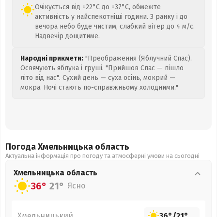
Очікується від +22°C до +37°C, обмежте
активність у найспекотніші години. З ранку і до
вечора небо буде чистим, слабкий вітер до 4 м/с.
Надвечір дощитиме.
Народні прикмети:
"Преображення (Яблучний Спас).
Освячують яблука і груші. "Прийшов Спас — пішло
літо від нас". Сухий день — суха осінь, мокрий —
мокра. Ночі стають по-справжньому холодними."
Погода Хмельницька
область
Актуальна інформація про погоду та атмосферні умови на сьогодні
Хмельницька
область
36°
21°
Ясно
Хмельницький
36°
/
21°