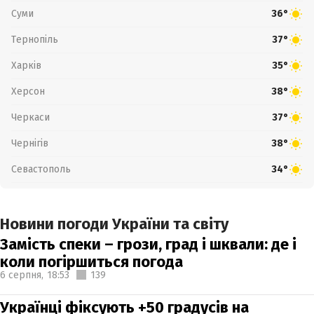
Суми
36°
Тернопіль
37°
Харків
35°
Херсон
38°
Черкаси
37°
Чернігів
38°
Севастополь
34°
Новини погоди України та світу
Замість спеки – грози, град і шквали: де і
коли погіршиться погода
6 серпня,
18:53
139
Українці фіксують +50 градусів на