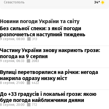
Севастополь
34°
Новини погоди України та світу
Без сильної спеки: з якої погоди
розпочнеться наступний тиждень
9 серпня,
08:00
313
Частину України знову накриють грози:
погода на 9 серпня
9 серпня,
06:33
2083
Вулиці перетворилися на річки: негода
накрила одразу низку міст
8 серпня,
21:00
4422
До +33 градусів і локальні грози: якою
буде погода найближчими днями
8 серпня,
20:00
772