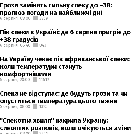
Грози замінять сильну спеку до +38:
прогноз погоди на найближчі дні
6 серпня,
08:00
3359
Пік спеки в Україні: де 6 серпня пригріє до
+38 градусів
6 серпня,
06:40
843
На Україну чекає пік африканської спеки:
коли температури стануть
комфортнішими
5 серпня,
20:00
11512
Спека не відступає: де будуть грози та чи
опуститься температура цього тижня
5 серпня,
08:00
1325
"Спекотна хвиля" накрила Україну:
синоптик розповів, коли очікуються зміни
4 серпня,
08:00
2351