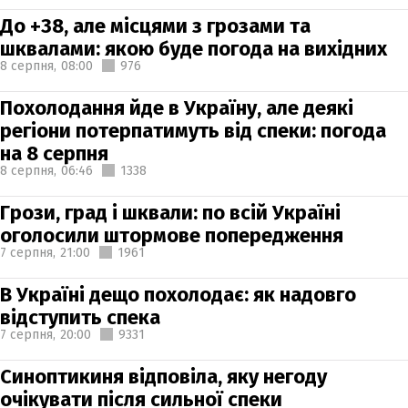
До +38, але місцями з грозами та
шквалами: якою буде погода на вихідних
8 серпня,
08:00
976
Похолодання йде в Україну, але деякі
регіони потерпатимуть від спеки: погода
на 8 серпня
8 серпня,
06:46
1338
Грози, град і шквали: по всій Україні
оголосили штормове попередження
7 серпня,
21:00
1961
В Україні дещо похолодає: як надовго
відступить спека
7 серпня,
20:00
9331
Синоптикиня відповіла, яку негоду
очікувати після сильної спеки