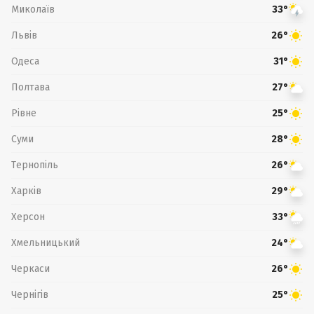
Миколаїв
33°
Львів
26°
Одеса
31°
Полтава
27°
Рівне
25°
Суми
28°
Тернопіль
26°
Харків
29°
Херсон
33°
Хмельницький
24°
Черкаси
26°
Чернігів
25°