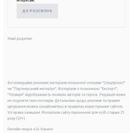
інтересам.
ДО РОЗСИЛОК
Наші додатки:
android
apple
smart tv
samsung smart tv
Всі комерційні рекламні матеріали позначені словами "Спецпроєкт"
чи "Партнерський матеріал". Матеріали з позначкою "Експерт",
"Позиція" відображають позицію авторів та героїв. Редакція може
не поділяти їхніх поглядів. Детальніше щодо реклами та правил
цитування можна ознайомитись в правилах користування сайтом.
Усі права захищені.
Матеріали сайту призначені для осіб старше
21
року (21+)
Онлайн-медіа «24 Канал»