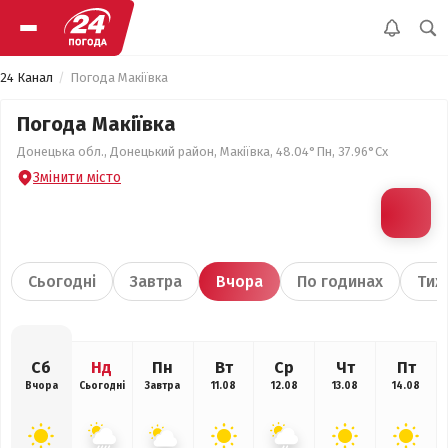
24 Канал
Погода Макіївка
Погода Макіївка
Донецька обл., Донецький район, Макіївка, 48.04°Пн, 37.96°Сх
Змінити місто
Сьогодні
Завтра
Вчора
По годинах
Тиж
Сб
Нд
Пн
Вт
Ср
Чт
Пт
Вчора
Сьогодні
Завтра
11.08
12.08
13.08
14.08