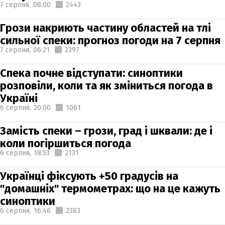
7 серпня,
08:00
2443
Грози накриють частину областей на тлі
сильної спеки: прогноз погоди на 7 серпня
7 серпня,
06:21
2397
Спека почне відступати: синоптики
розповіли, коли та як зміниться погода в
Україні
6 серпня,
20:00
1061
Замість спеки – грози, град і шквали: де і
коли погіршиться погода
6 серпня,
18:53
2131
Українці фіксують +50 градусів на
"домашніх" термометрах: що на це кажуть
синоптики
6 серпня,
16:46
2383