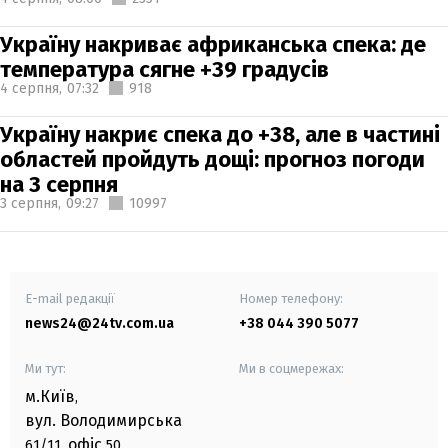
Україну накриває африканська спека: де
температура сягне +39 градусів
4 серпня,
07:32
918
Україну накриє спека до +38, але в частині
областей пройдуть дощі: прогноз погоди
на 3 серпня
3 серпня,
09:27
10997
E-mail редакції
Номер телефону:
news24@24tv.com.ua
+38 044 390 5077
Ми тут:
Ми в соцмережах:
м.Київ
,
вул. Володимирська
офіс
61/11,
50