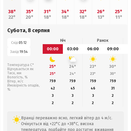
38°
35°
31°
34°
32°
26°
25°
22°
20°
18°
18°
18°
13°
11°
Субота, 8 серпня
Ніч
Ранок
Схід:
05:12
00:00
03:00
06:00
09:00
1
Захід:
19:54
Температура С°
25°
24°
23°
30°
Відчувається як
Тиск, мм
25°
24°
23°
30°
Вологість, %
759
759
759
759
Вітер, м/с
Ймовірність опадів,
42
45
46
31
%
3
3
3
2
2
2
2
2
Вранці переважно ясно, легкий вітер до 4 м/с.
Очікується від +22°C до +38°C, висока
температура, подбайте про достатнє вживання