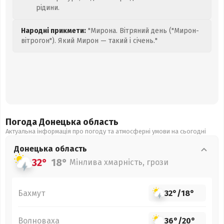
рідини.
Народні прикмети:
"Мирона. Вітряний день ("Мирон-
вітрогон"). Який Мирон — такий і січень."
Погода Донецька
область
Актуальна інформація про погоду та атмосферні умови на сьогодні
Донецька
область
32°
18°
Мінлива хмарність, грози
Бахмут
32°
/
18°
Волноваха
36°
/
20°