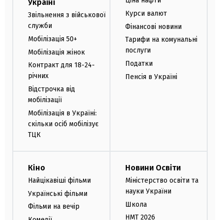
Ціна нафти
Україні
Курси валют
Звільнення з військової
служби
Фінансові новини
Мобілізація 50+
Тарифи на комунальні
послуги
Мобілізація жінок
Податки
Контракт для 18-24-
річних
Пенсія в Україні
Відстрочка від
мобілізації
Мобілізація в Україні:
скільки осіб мобілізує
ТЦК
Кіно
Новини Освіти
Найцікавіші фільми
Міністерство освіти та
науки України
Українські фільми
Школа
Фільми на вечір
НМТ 2026
Комедії