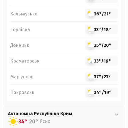
Кальміуське
36°
/
21°
Горлівка
33°
/
18°
Донецьк
35°
/
20°
Краматорськ
33°
/
19°
Маріуполь
37°
/
23°
Покровськ
34°
/
19°
Автономна Республіка Крим
34°
20°
Ясно