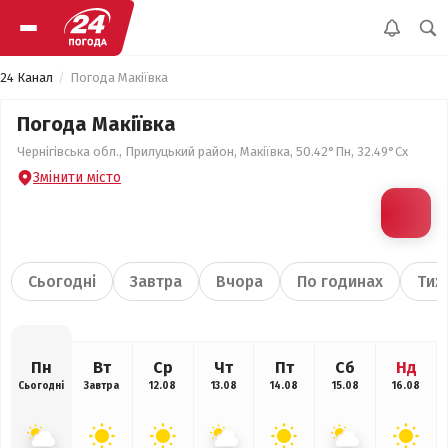
24 Канал
Погода Макіївка
Погода Макіївка
Чернігівська обл., Прилуцький район, Макіївка, 50.42°Пн, 32.49°Сх
Змінити місто
Сьогодні
Завтра
Вчора
По годинах
Тиж
Пн
Вт
Ср
Чт
Пт
Сб
Нд
Сьогодні
Завтра
12.08
13.08
14.08
15.08
16.08