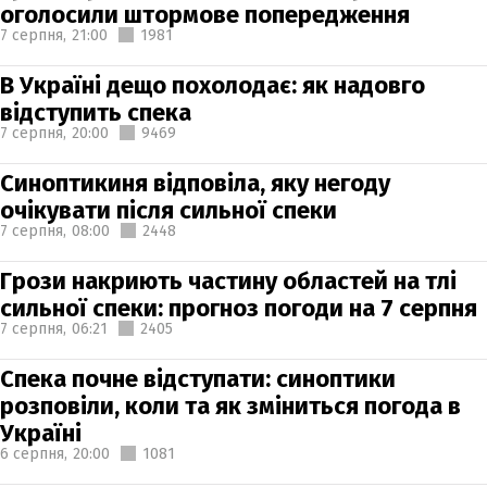
оголосили штормове попередження
7 серпня,
21:00
1981
В Україні дещо похолодає: як надовго
відступить спека
7 серпня,
20:00
9469
Синоптикиня відповіла, яку негоду
очікувати після сильної спеки
7 серпня,
08:00
2448
Грози накриють частину областей на тлі
сильної спеки: прогноз погоди на 7 серпня
7 серпня,
06:21
2405
Спека почне відступати: синоптики
розповіли, коли та як зміниться погода в
Україні
6 серпня,
20:00
1081