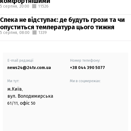
комфортнішими
5 серпня,
20:00
11526
Спека не відступає: де будуть грози та чи
опуститься температура цього тижня
5 серпня,
08:00
1339
E-mail редакції
Номер телефону:
news24@24tv.com.ua
+38 044 390 5077
Ми тут:
Ми в соцмережах:
м.Київ
,
вул. Володимирська
офіс
61/11,
50