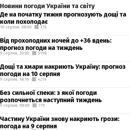
Новини погоди України та світу
Де на початку тижня прогнозують дощі та
коли похолодає
10 серпня,
08:00
176
Від прохолодних ночей до +36 вдень:
прогноз погоди на тиждень
9 серпня,
20:00
5198
Дощі та хмари накриють Україну: прогноз
погоди на 10 серпня
9 серпня,
18:16
4214
Без сильної спеки: з якої погоди
розпочнеться наступний тиждень
9 серпня,
08:00
779
Частину України знову накриють грози:
погода на 9 серпня