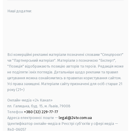
Наші додатки:
android
apple
smart tv
samsung smart tv
Всі комерційні рекламні матеріали позначені словами "Спецпроєкт"
чи "Партнерський матеріал". Матеріали з позначкою "Експерт",
"Позиція" відображають позицію авторів та героїв. Редакція може
не поділяти їхніх поглядів. Детальніше щодо реклами та правил
цитування можна ознайомитись в правилах користування сайтом.
Усі права захищені.
Матеріали сайту призначені для осіб старше
21
року (21+)
Онлайн-медіа «24 Канал»
пл. Галицька, буд. 15, м. Львів, 79008
Телефон
+380 (32) 229-77-77
Адреса електронної пошти —
legal@24tv.com.ua
Ідентифікатор онлайн-медіа в Реєстрі суб'єктів у сфері медіа —
R40-06057