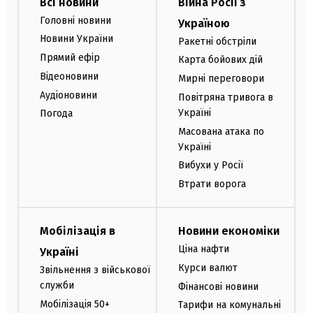
Всі новини
Війна Росії з
Головні новини
Україною
Новини України
Ракетні обстріли
Прямий ефір
Карта бойових дій
Відеоновини
Мирні переговори
Аудіоновини
Повітряна тривога в
Україні
Погода
Масована атака по
Україні
Вибухи у Росії
Втрати ворога
Мобілізація в
Новини економіки
Ціна нафти
Україні
Курси валют
Звільнення з військової
служби
Фінансові новини
Мобілізація 50+
Тарифи на комунальні