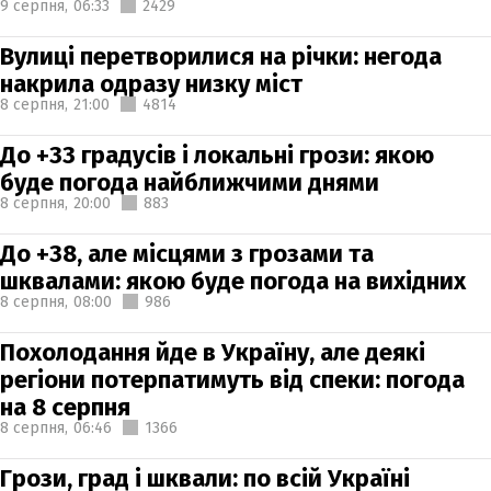
9 серпня,
06:33
2429
Вулиці перетворилися на річки: негода
накрила одразу низку міст
8 серпня,
21:00
4814
До +33 градусів і локальні грози: якою
буде погода найближчими днями
8 серпня,
20:00
883
До +38, але місцями з грозами та
шквалами: якою буде погода на вихідних
8 серпня,
08:00
986
Похолодання йде в Україну, але деякі
регіони потерпатимуть від спеки: погода
на 8 серпня
8 серпня,
06:46
1366
Грози, град і шквали: по всій Україні