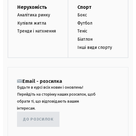
Нерухомість
Спорт
Аналітика ринку
Бокс
Купівля житла
Футбол
Тренди і натхнення
Теніс
Біатлон
Інші види спорту
Email - розсилка
Будьте в курсі всіх новин і оновлень!
Перейдіть на сторінку наших розсилок, щоб
обрати ті, що відповідають вашим
інтересам.
ДО РОЗСИЛОК