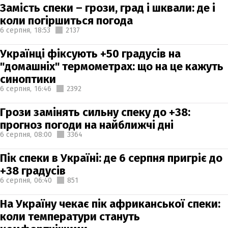
Замість спеки – грози, град і шквали: де і
коли погіршиться погода
6 серпня,
18:53
2137
Українці фіксують +50 градусів на
"домашніх" термометрах: що на це кажуть
синоптики
6 серпня,
16:46
2392
Грози замінять сильну спеку до +38:
прогноз погоди на найближчі дні
6 серпня,
08:00
3364
Пік спеки в Україні: де 6 серпня пригріє до
+38 градусів
6 серпня,
06:40
851
На Україну чекає пік африканської спеки:
коли температури стануть