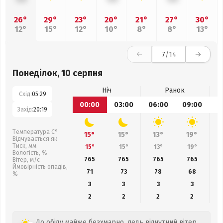
26°
29°
23°
20°
21°
27°
30°
12°
15°
12°
10°
8°
8°
13°
7
/14
Понеділок, 10 серпня
Ніч
Ранок
Схід:
05:29
00:00
03:00
06:00
09:00
1
Захід:
20:19
Температура С°
15°
15°
13°
19°
Відчувається як
Тиск, мм
15°
15°
13°
19°
Вологість, %
765
765
765
765
Вітер, м/с
Ймовірність опадів,
71
73
78
68
%
3
3
3
3
2
2
2
2
До обіду майже безхмарно, ледь відчутний вітер