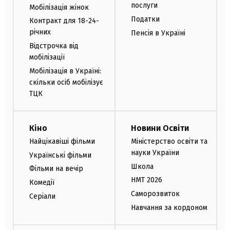
послуги
Мобілізація жінок
Податки
Контракт для 18-24-
річних
Пенсія в Україні
Відстрочка від
мобілізації
Мобілізація в Україні:
скільки осіб мобілізує
ТЦК
Кіно
Новини Освіти
Найцікавіші фільми
Міністерство освіти та
науки України
Українські фільми
Школа
Фільми на вечір
НМТ 2026
Комедії
Саморозвиток
Серіали
Навчання за кордоном