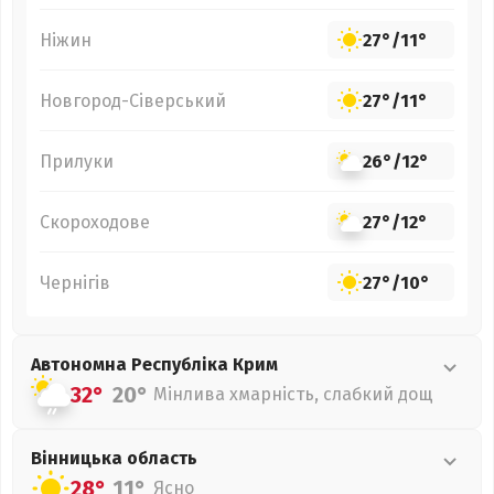
Ніжин
27°
/
11°
Новгород-Сіверський
27°
/
11°
Прилуки
26°
/
12°
Скороходове
27°
/
12°
Чернігів
27°
/
10°
Автономна Республіка Крим
32°
20°
Мінлива хмарність, слабкий дощ
Вінницька
область
28°
11°
Ясно