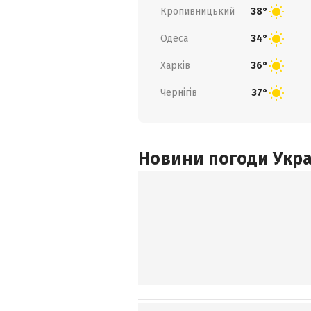
Кропивницький
38°
Одеса
34°
Харків
36°
Чернігів
37°
Новини погоди Украї