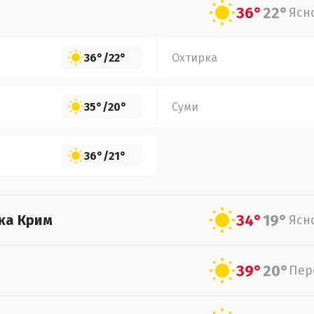
36°
22°
Ясн
36°
/
22°
Охтирка
35°
/
20°
Суми
36°
/
21°
34°
19°
ка Крим
Ясн
39°
20°
Пер