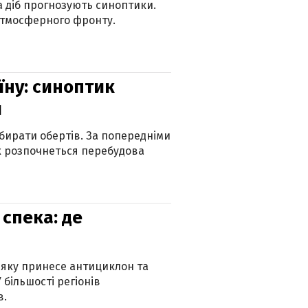
ка діб прогнозують синоптики.
атмосферного фронту.
їну: синоптик
и
бирати обертів. За попередніми
х розпочнеться перебудова
спека: де
 яку принесе антициклон та
 більшості регіонів
в.