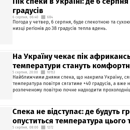
Пік спеки в Україні: де 6 серпня
градусів
6 серпня,
06:40
684
Погода у четвер, 6 серпня, буде спекотною та сухо
низці регіонів до 38 градусів тепла вдень.
На Україну чекає пік африкансь
температури стануть комфорт
5 серпня,
20:00
10153
Найближчими днями спека, що накрила Україну, сяг
температура повітря сягатиме +40 градусів, а вже 
розпеченому повітрю почне надходити прохолодніш
Спека не відступає: де будуть г
опуститься температура цього
5 серпня,
08:00
1272