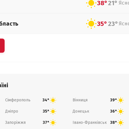
38°
21°
Ясн
35°
23°
бласть
Ясн
їні
Сімферополь
Вінниця
34°
39°
Дніпро
Донецьк
35°
36°
Запоріжжя
Івано-Франківськ
37°
38°