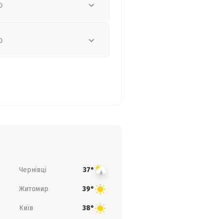
о
о
Чернівці
37°
Житомир
39°
Київ
38°