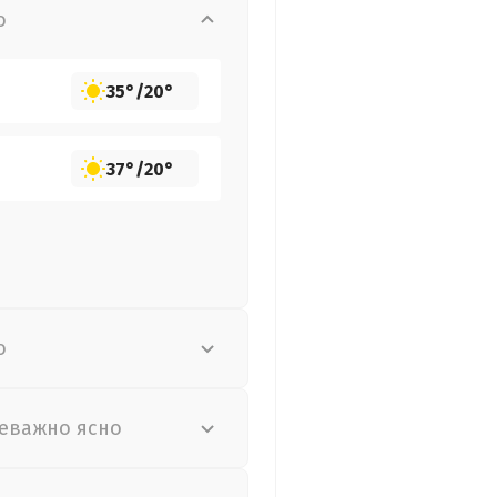
о
35°
/
20°
37°
/
20°
о
еважно ясно