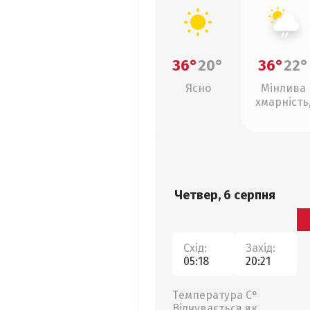
36°
20°
36°
22°
Ясно
Мінлива
хмарність
слабкий д
Четвер, 6 серпня
Схід:
Захід:
05:18
20:21
Температура С°
Відчувається як