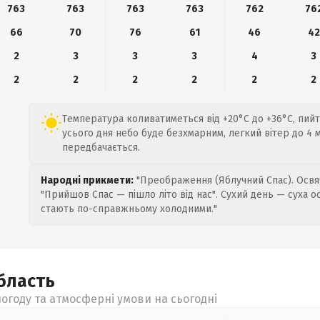
763
763
763
763
762
76
66
70
76
61
46
42
2
3
3
3
4
3
2
2
2
2
2
2
Температура коливатиметься від +20°C до +36°C, пийт
усього дня небо буде безхмарним, легкий вітер до 4 м
передбачається.
Народні прикмети:
"Преображення (Яблучний Спас). Освяч
"Прийшов Спас — пішло літо від нас". Сухий день — суха о
стають по-справжньому холодними."
бласть
огоду та атмосферні умови на сьогодні