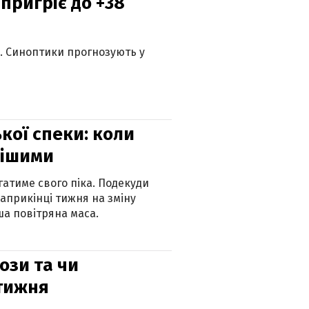
 пригріє до +38
ю. Синоптики прогнозують у
кої спеки: коли
нішими
атиме свого піка. Подекуди
наприкінці тижня на зміну
а повітряна маса.
рози та чи
 тижня