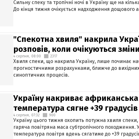
Сильну спеку та тропічні ночі в Україну ще на кіль
До кінця тижня очікується надходження дощового 
"Спекотна хвиля" накрила Укра
розповів, коли очікуються змін
4 серпня,
08:00
2317
Хвиля спеки, що накрила Україну, лише починає на
прогностичними розрахунками, ближче до вихідни
синоптичних процесів.
Україну накриває африканська 
температура сягне +39 градусів
4 серпня,
07:32
900
Україну цього тижня охопить потужна хвиля спеки,
гаряча повітряна маса субтропічного походження. У
температура повітря вдень сягатиме до +39 градусі