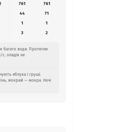
2
761
761
44
71
1
1
3
2
е багато води. Протягом
/с, опадів не
ують яблука і груші.
сінь, мокрий — мокра. Ночі