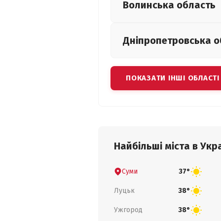
Волинська
область
Дніпропетровська
о
ПОКАЗАТИ ІНШІ ОБЛАСТІ
Найбільші міста в Укра
Суми
37°
Луцьк
38°
Ужгород
38°