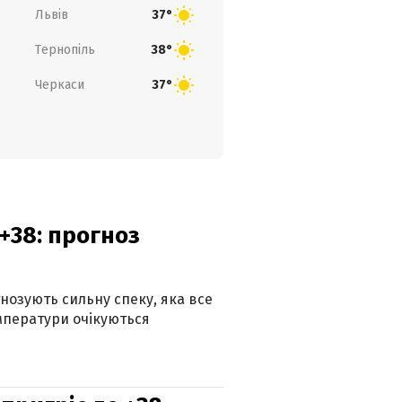
Львів
37°
Тернопіль
38°
Черкаси
37°
+38: прогноз
гнозують сильну спеку, яка все
мператури очікуються