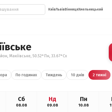
Київ
Львів
Вінниця
Хмельницький
іївське
он, Макіївське, 50.52°Пн, 33.67°Сх
ора
По годинах
Тиждень
10 днів
2 тижні
Сб
Нд
Пн
08.08
09.08
10.08
1