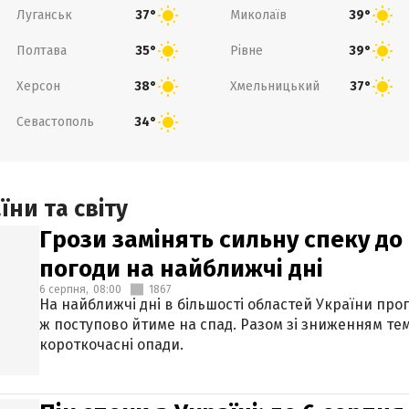
Луганськ
Миколаїв
37°
39°
Полтава
Рівне
35°
39°
Херсон
Хмельницький
38°
37°
Севастополь
34°
ни та світу
Грози замінять сильну спеку до 
погоди на найближчі дні
6 серпня,
08:00
1867
На найближчі дні в більшості областей України про
ж поступово йтиме на спад. Разом зі зниженням те
короткочасні опади.