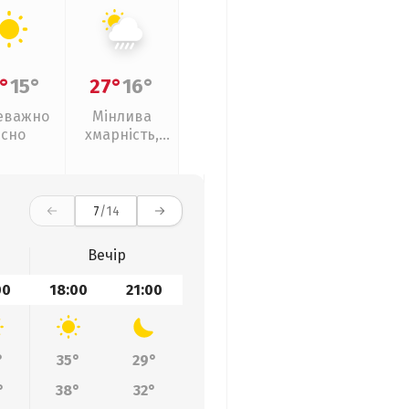
°
15°
27°
16°
еважно
Мінлива
ясно
хмарність,
зливи
7
/14
Вечір
00
18:00
21:00
°
35°
29°
°
38°
32°