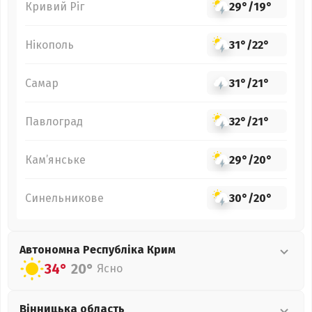
Кривий Ріг
29°
/
19°
Нікополь
31°
/
22°
Самар
31°
/
21°
Павлоград
32°
/
21°
Кам’янське
29°
/
20°
Синельникове
30°
/
20°
Автономна Республіка Крим
34°
20°
Ясно
Вінницька
область