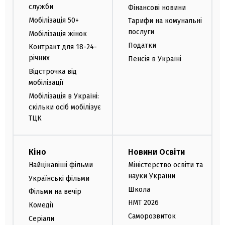
служби
Фінансові новини
Мобілізація 50+
Тарифи на комунальні
послуги
Мобілізація жінок
Податки
Контракт для 18-24-
річних
Пенсія в Україні
Відстрочка від
мобілізації
Мобілізація в Україні:
скільки осіб мобілізує
ТЦК
Кіно
Новини Освіти
Найцікавіші фільми
Міністерство освіти та
науки України
Українські фільми
Школа
Фільми на вечір
НМТ 2026
Комедії
Саморозвиток
Серіали