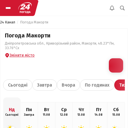
24 Канал
Погода Макорти
Погода Макорти
Дніпропетровська обл., Криворізький район, Макорти, 48.23°Пн,
33.76°Сх
Змінити місто
Сьогодні
Завтра
Вчора
По годинах
Тиж
Нд
Пн
Вт
Ср
Чт
Пт
Сб
Сьогодні
Завтра
11.08
12.08
13.08
14.08
15.08