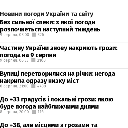
Новини погоди України та світу
Без сильної спеки: з якої погоди
розпочнеться наступний тиждень
9 серпня,
08:00
326
Частину України знову накриють грози:
погода на 9 серпня
9 серпня,
06:33
2100
Вулиці перетворилися на річки: негода
накрила одразу низку міст
8 серпня,
21:00
4438
До +33 градусів і локальні грози: якою
буде погода найближчими днями
8 серпня,
20:00
776
До +38, але місцями з грозами та