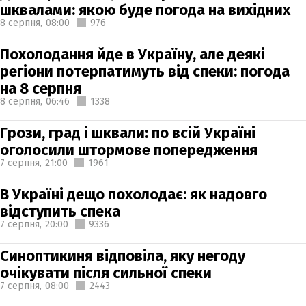
шквалами: якою буде погода на вихідних
8 серпня,
08:00
976
Похолодання йде в Україну, але деякі
регіони потерпатимуть від спеки: погода
на 8 серпня
8 серпня,
06:46
1338
Грози, град і шквали: по всій Україні
оголосили штормове попередження
7 серпня,
21:00
1961
В Україні дещо похолодає: як надовго
відступить спека
7 серпня,
20:00
9336
Синоптикиня відповіла, яку негоду
очікувати після сильної спеки
7 серпня,
08:00
2443