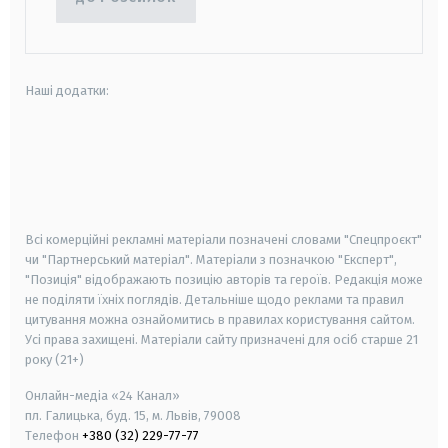
Наші додатки:
android
apple
smart tv
samsung smart tv
Всі комерційні рекламні матеріали позначені словами "Спецпроєкт"
чи "Партнерський матеріал". Матеріали з позначкою "Експерт",
"Позиція" відображають позицію авторів та героїв. Редакція може
не поділяти їхніх поглядів. Детальніше щодо реклами та правил
цитування можна ознайомитись в правилах користування сайтом.
Усі права захищені.
Матеріали сайту призначені для осіб старше
21
року (21+)
Онлайн-медіа «24 Канал»
пл. Галицька, буд. 15, м. Львів, 79008
Телефон
+380 (32) 229-77-77