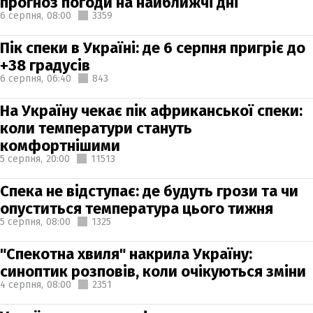
прогноз погоди на найближчі дні
6 серпня,
08:00
3359
Пік спеки в Україні: де 6 серпня пригріє до
+38 градусів
6 серпня,
06:40
843
На Україну чекає пік африканської спеки:
коли температури стануть
комфортнішими
5 серпня,
20:00
11513
Спека не відступає: де будуть грози та чи
опуститься температура цього тижня
5 серпня,
08:00
1325
"Спекотна хвиля" накрила Україну:
синоптик розповів, коли очікуються зміни
4 серпня,
08:00
2351