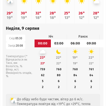
29°
30°
32°
28°
25°
26°
28°
19°
19°
18°
18°
13°
12°
12°
Неділя, 9 серпня
Ніч
Ранок
Схід:
05:30
00:00
03:00
06:00
09:00
1
Захід:
20:08
Температура С°
23°
22°
19°
22°
Відчувається як
Тиск, мм
23°
22°
19°
22°
Вологість, %
759
760
760
761
Вітер, м/с
Ймовірність опадів,
62
80
84
64
%
5
6
6
6
2
2
2
2
До обіду небо буде чистим, вітер до 6 м/с.
Температура повітря від +19°C до +29°C, тепла