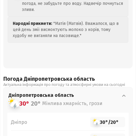
погода, не забудьте про воду. Надвечір почнуться
зливи.
Народні прикмети:
"Матія (Матвія). Вважалося, що в
цей день змії висмоктують молоко з корів, тому
худобу не виганяли на пасовище."
Погода Дніпропетровська
область
Актуальна інформація про погоду та атмосферні умови на сьогодні
Дніпропетровська
область
30°
20°
Мінлива хмарність, грози
Дніпро
30°
/
20°