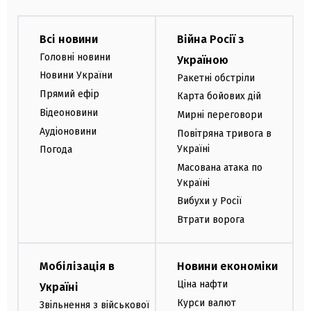
Всі новини
Війна Росії з
Головні новини
Україною
Новини України
Ракетні обстріли
Прямий ефір
Карта бойових дій
Відеоновини
Мирні переговори
Аудіоновини
Повітряна тривога в
Україні
Погода
Масована атака по
Україні
Вибухи у Росії
Втрати ворога
Мобілізація в
Новини економіки
Ціна нафти
Україні
Курси валют
Звільнення з військової