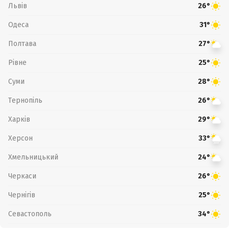
Львів
26°
Одеса
31°
Полтава
27°
Рівне
25°
Суми
28°
Тернопіль
26°
Харків
29°
Херсон
33°
Хмельницький
24°
Черкаси
26°
Чернігів
25°
Севастополь
34°