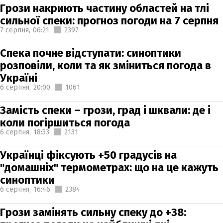
Грози накриють частину областей на тлі
сильної спеки: прогноз погоди на 7 серпня
7 серпня,
06:21
2397
Спека почне відступати: синоптики
розповіли, коли та як зміниться погода в
Україні
6 серпня,
20:00
1061
Замість спеки – грози, град і шквали: де і
коли погіршиться погода
6 серпня,
18:53
2131
Українці фіксують +50 градусів на
"домашніх" термометрах: що на це кажуть
синоптики
6 серпня,
16:46
2384
Грози замінять сильну спеку до +38: