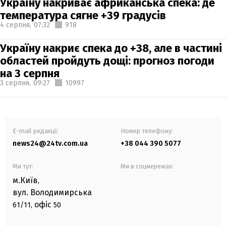
Україну накриває африканська спека: де
температура сягне +39 градусів
4 серпня,
07:32
918
Україну накриє спека до +38, але в частині
областей пройдуть дощі: прогноз погоди
на 3 серпня
3 серпня,
09:27
10997
E-mail редакції
Номер телефону:
news24@24tv.com.ua
+38 044 390 5077
Ми тут:
Ми в соцмережах:
м.Київ
,
вул. Володимирська
офіс
61/11,
50