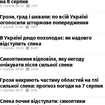
на 8 серпня
8 серпня,
06:46
1367
Грози, град і шквали: по всій Україні
оголосили штормове попередження
7 серпня,
21:00
1981
В Україні дещо похолодає: як надовго
відступить спека
7 серпня,
20:00
9469
Синоптикиня відповіла, яку негоду
очікувати після сильної спеки
7 серпня,
08:00
2448
Грози накриють частину областей на тлі
сильної спеки: прогноз погоди на 7 серпня
7 серпня,
06:21
2405
Спека почне відступати: синоптики