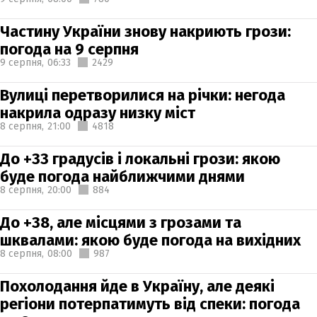
Частину України знову накриють грози:
погода на 9 серпня
9 серпня,
06:33
2429
Вулиці перетворилися на річки: негода
накрила одразу низку міст
8 серпня,
21:00
4818
До +33 градусів і локальні грози: якою
буде погода найближчими днями
8 серпня,
20:00
884
До +38, але місцями з грозами та
шквалами: якою буде погода на вихідних
8 серпня,
08:00
987
Похолодання йде в Україну, але деякі
регіони потерпатимуть від спеки: погода