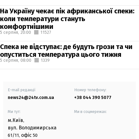
На Україну чекає пік африканської спеки:
коли температури стануть
комфортнішими
5 серпня,
20:00
11527
Спека не відступає: де будуть грози та чи
опуститься температура цього тижня
5 серпня,
08:00
1339
E-mail редакції
Номер телефону:
news24@24tv.com.ua
+38 044 390 5077
Ми тут:
Ми в соцмережах:
м.Київ
,
вул. Володимирська
офіс
61/11,
50