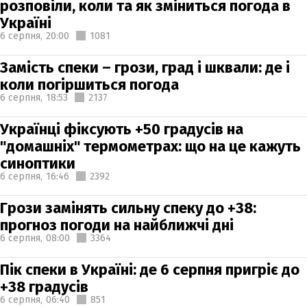
розповіли, коли та як зміниться погода в
Україні
6 серпня,
20:00
1081
Замість спеки – грози, град і шквали: де і
коли погіршиться погода
6 серпня,
18:53
2137
Українці фіксують +50 градусів на
"домашніх" термометрах: що на це кажуть
синоптики
6 серпня,
16:46
2392
Грози замінять сильну спеку до +38:
прогноз погоди на найближчі дні
6 серпня,
08:00
3364
Пік спеки в Україні: де 6 серпня пригріє до
+38 градусів
6 серпня,
06:40
851