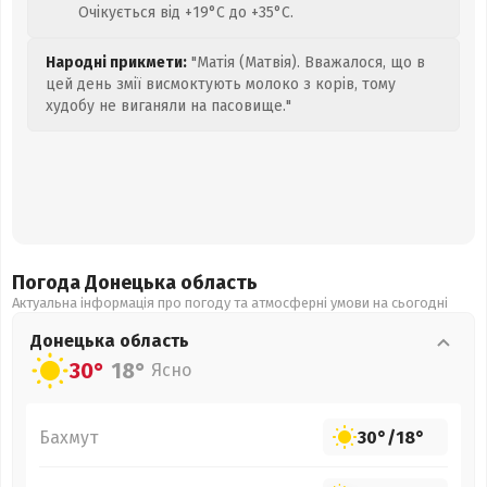
Очікується від +19°C до +35°C.
Народні прикмети:
"Матія (Матвія). Вважалося, що в
цей день змії висмоктують молоко з корів, тому
худобу не виганяли на пасовище."
Погода Донецька
область
Актуальна інформація про погоду та атмосферні умови на сьогодні
Донецька
область
30°
18°
Ясно
Бахмут
30°
/
18°