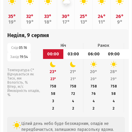
35°
32°
33°
30°
25°
24°
26°
19°
19°
18°
17°
13°
11°
9°
Неділя, 9 серпня
Ніч
Ранок
Схід:
05:16
00:00
03:00
06:00
09:00
1
Захід:
19:54
Температура С°
23°
21°
20°
28°
Відчувається як
Тиск, мм
23°
21°
20°
29°
Вологість, %
758
758
758
758
Вітер, м/с
Ймовірність опадів,
58
72
76
58
%
3
4
4
4
2
2
2
2
Цілий день небо буде безхмарним, опадів не
передбачається, залишаємо парасольку вдома.