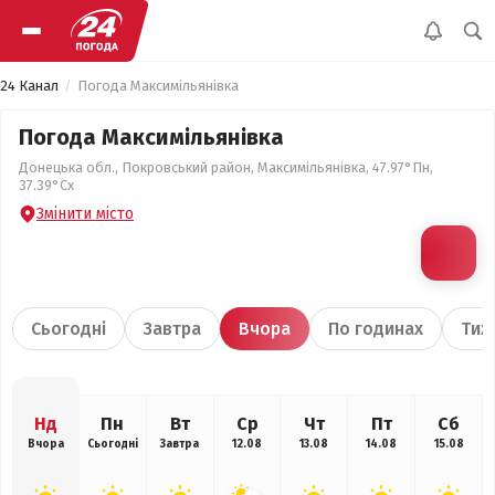
24 Канал
Погода Максимільянівка
Погода Максимільянівка
Донецька обл., Покровський район, Максимільянівка, 47.97°Пн,
37.39°Сх
Змінити місто
Сьогодні
Завтра
Вчора
По годинах
Тиж
Нд
Пн
Вт
Ср
Чт
Пт
Сб
Вчора
Сьогодні
Завтра
12.08
13.08
14.08
15.08