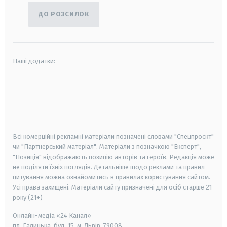
ДО РОЗСИЛОК
Наші додатки:
android
apple
smart tv
samsung smart tv
Всі комерційні рекламні матеріали позначені словами "Спецпроєкт"
чи "Партнерський матеріал". Матеріали з позначкою "Експерт",
"Позиція" відображають позицію авторів та героїв. Редакція може
не поділяти їхніх поглядів. Детальніше щодо реклами та правил
цитування можна ознайомитись в правилах користування сайтом.
Усі права захищені.
Матеріали сайту призначені для осіб старше
21
року (21+)
Онлайн-медіа «24 Канал»
пл. Галицька, буд. 15, м. Львів, 79008