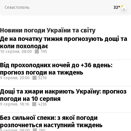
Севастополь
32°
Новини погоди України та світу
Де на початку тижня прогнозують дощі та
коли похолодає
10 серпня,
08:00
195
Від прохолодних ночей до +36 вдень:
прогноз погоди на тиждень
9 серпня,
20:00
5216
Дощі та хмари накриють Україну: прогноз
погоди на 10 серпня
9 серпня,
18:16
4236
Без сильної спеки: з якої погоди
розпочнеться наступний тиждень
9 серпня,
08:00
780