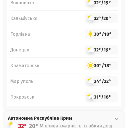
Волноваха
32°
/
19°
Кальміуське
33°
/
20°
Горлівка
30°
/
18°
Донецьк
32°
/
19°
Краматорськ
30°
/
18°
Маріуполь
34°
/
22°
Покровськ
31°
/
18°
Автономна Республіка Крим
32°
20°
Мінлива хмарність, слабкий дощ