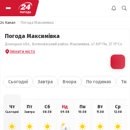
24 Канал
Погода Максимівка
Погода Максимівка
Донецька обл., Волноваський район, Максимівка, 47.89°Пн, 37.11°Сх
Змінити місто
Сьогодні
Завтра
Вчора
По годинах
Тиж
Чт
Пт
Сб
Нд
Пн
Вт
Ср
Сьогодні
Завтра
08.08
09.08
10.08
11.08
12.08