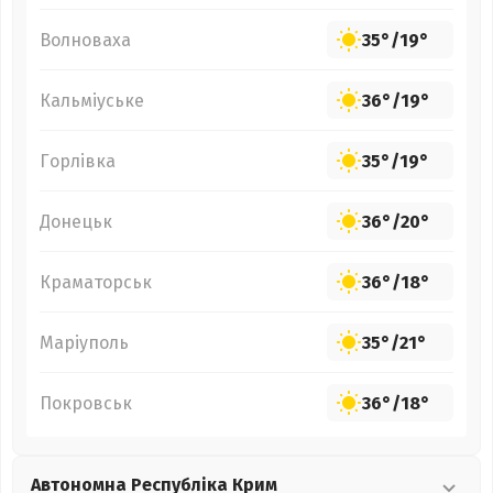
Волноваха
35°
/
19°
Кальміуське
36°
/
19°
Горлівка
35°
/
19°
Донецьк
36°
/
20°
Краматорськ
36°
/
18°
Маріуполь
35°
/
21°
Покровськ
36°
/
18°
Автономна Республіка Крим