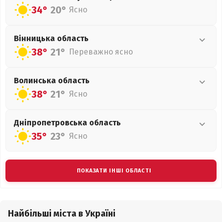
34°
20°
Ясно
Вінницька
область
38°
21°
Переважно ясно
Волинська
область
38°
21°
Ясно
Дніпропетровська
область
35°
23°
Ясно
ПОКАЗАТИ ІНШІ ОБЛАСТІ
Найбільші міста в Україні