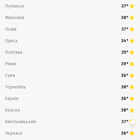
Луганськ
37°
Миколаїв
38°
Львів
37°
Одеса
34°
Полтава
35°
Рівне
39°
Суми
36°
Тернопіль
38°
Харків
36°
Херсон
38°
Хмельницький
37°
Черкаси
36°