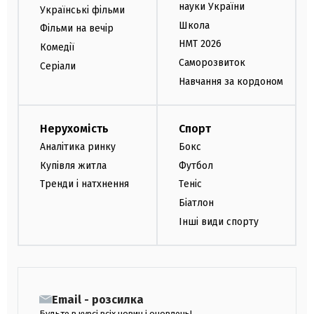
науки України
Українські фільми
Школа
Фільми на вечір
НМТ 2026
Комедії
Саморозвиток
Серіали
Навчання за кордоном
Нерухомість
Спорт
Аналітика ринку
Бокс
Купівля житла
Футбол
Тренди і натхнення
Теніс
Біатлон
Інші види спорту
Email - розсилка
Будьте в курсі всіх новин і оновлень!