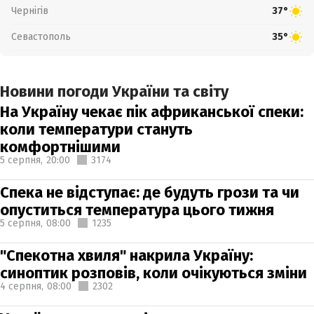
Чернігів
37°
Севастополь
35°
Новини погоди України та світу
На Україну чекає пік африканської спеки:
коли температури стануть
комфортнішими
5 серпня,
20:00
3174
Спека не відступає: де будуть грози та чи
опуститься температура цього тижня
5 серпня,
08:00
1235
"Спекотна хвиля" накрила Україну:
синоптик розповів, коли очікуються зміни
4 серпня,
08:00
2302