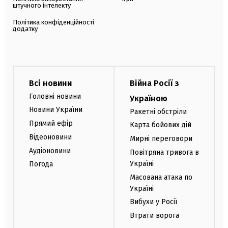
штучного інтелекту
Політика конфіденційності
додатку
Всі новини
Війна Росії з
Головні новини
Україною
Новини України
Ракетні обстріли
Прямий ефір
Карта бойових дій
Відеоновини
Мирні переговори
Аудіоновини
Повітряна тривога в
Україні
Погода
Масована атака по
Україні
Вибухи у Росії
Втрати ворога