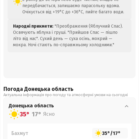
передбачається, залишаємо парасольку вдома.
Очікується від +19°C до +36°C, пийте багато води.
Народні прикмети:
"Преображення (Яблучний Спас).
Освячують яблука і груші. "Прийшов Спас — пішло
літо від нас". Сухий день — суха осінь, мокрий —
мокра. Ночі стають по-справжньому холодними."
Погода Донецька
область
Актуальна інформація про погоду та атмосферні умови на сьогодні
Донецька
область
35°
17°
Ясно
Бахмут
35°
/
17°