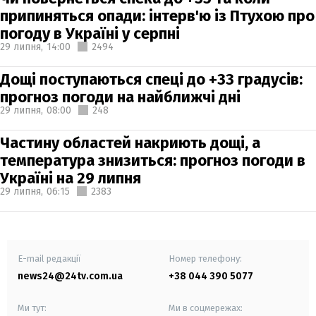
припиняться опади: інтерв'ю із Птухою про
погоду в Україні у серпні
29 липня,
14:00
2494
Дощі поступаються спеці до +33 градусів:
прогноз погоди на найближчі дні
29 липня,
08:00
248
Частину областей накриють дощі, а
температура знизиться: прогноз погоди в
Україні на 29 липня
29 липня,
06:15
2383
E-mail редакції
Номер телефону:
news24@24tv.com.ua
+38 044 390 5077
Ми тут:
Ми в соцмережах: