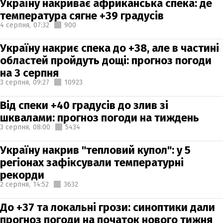
Україну накриває африканська спека: де
температура сягне +39 градусів
4 серпня,
07:32
900
Україну накриє спека до +38, але в частині
областей пройдуть дощі: прогноз погоди
на 3 серпня
3 серпня,
09:27
10923
Від спеки +40 градусів до злив зі
шквалами: прогноз погоди на тиждень
3 серпня,
08:00
5434
Україну накрив "тепловий купол": у 5
регіонах зафіксували температурні
рекорди
2 серпня,
14:52
3632
До +37 та локальні грози: синоптики дали
прогноз погоди на початок нового тижня