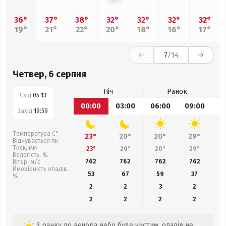
36°
37°
38°
32°
32°
32°
32°
19°
21°
22°
20°
18°
16°
17°
7
/14
Четвер, 6 серпня
Ніч
Ранок
Схід:
05:13
00:00
03:00
06:00
09:00
1
Захід:
19:59
Температура С°
23°
20°
20°
29°
Відчувається як
Тиск, мм
23°
20°
20°
29°
Вологість, %
762
762
762
762
Вітер, м/с
Ймовірність опадів,
53
67
59
37
%
2
2
3
2
2
2
2
2
З ранку до вечора небо буде чистим, опадів не