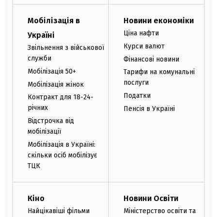
Мобілізація в
Новини економіки
Ціна нафти
Україні
Курси валют
Звільнення з військової
служби
Фінансові новини
Мобілізація 50+
Тарифи на комунальні
послуги
Мобілізація жінок
Податки
Контракт для 18-24-
річних
Пенсія в Україні
Відстрочка від
мобілізації
Мобілізація в Україні:
скільки осіб мобілізує
ТЦК
Кіно
Новини Освіти
Найцікавіші фільми
Міністерство освіти та