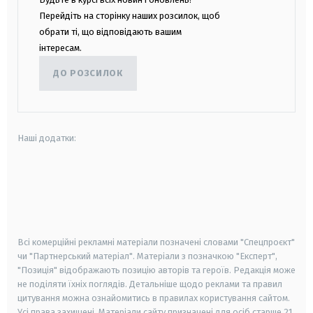
Перейдіть на сторінку наших розсилок, щоб
обрати ті, що відповідають вашим
інтересам.
ДО РОЗСИЛОК
Наші додатки:
android
apple
smart tv
samsung smart tv
Всі комерційні рекламні матеріали позначені словами "Спецпроєкт"
чи "Партнерський матеріал". Матеріали з позначкою "Експерт",
"Позиція" відображають позицію авторів та героїв. Редакція може
не поділяти їхніх поглядів. Детальніше щодо реклами та правил
цитування можна ознайомитись в правилах користування сайтом.
Усі права захищені.
Матеріали сайту призначені для осіб старше
21