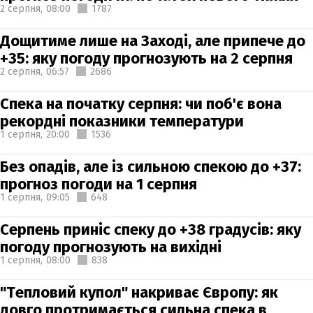
2 серпня,
08:00
1787
Дощитиме лише на Заході, але припече до
+35: яку погоду прогнозують на 2 серпня
2 серпня,
06:57
2686
Спека на початку серпня: чи поб'є вона
рекордні показники температури
1 серпня,
20:00
1536
Без опадів, але із сильною спекою до +37:
прогноз погоди на 1 серпня
1 серпня,
09:05
648
Серпень приніс спеку до +38 градусів: яку
погоду прогнозують на вихідні
1 серпня,
08:00
838
"Тепловий купол" накриває Європу: як
довго протримається сильна спека в