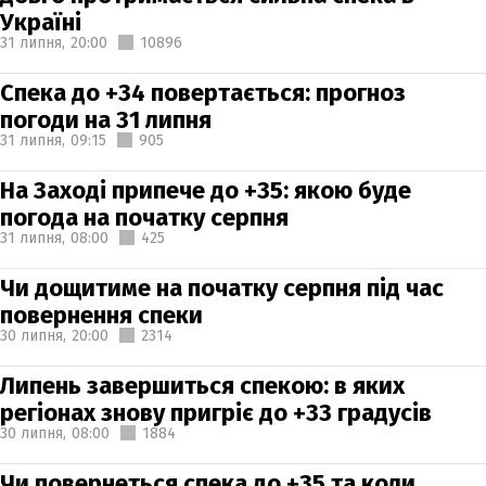
Україні
31 липня,
20:00
10896
Спека до +34 повертається: прогноз
погоди на 31 липня
31 липня,
09:15
905
На Заході припече до +35: якою буде
погода на початку серпня
31 липня,
08:00
425
Чи дощитиме на початку серпня під час
повернення спеки
30 липня,
20:00
2314
Липень завершиться спекою: в яких
регіонах знову пригріє до +33 градусів
30 липня,
08:00
1884
Чи повернеться спека до +35 та коли