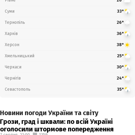
Рівне
26°
Суми
33°
Тернопіль
26°
Харків
36°
Херсон
38°
Хмельницький
25°
Черкаси
30°
Чернігів
24°
Севастополь
35°
Новини погоди України та світу
Грози, град і шквали: по всій Україні
оголосили штормове попередження
7 серпня,
21:00
1359