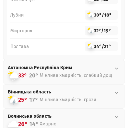
Лубни
30°
/
18°
Миргород
32°
/
19°
Полтава
34°
/
21°
Автономна Республіка Крим
33°
20°
Мінлива хмарність, слабкий дощ
Вінницька
область
25°
17°
Мінлива хмарність, грози
Волинська
область
26°
14°
Хмарно