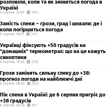
розповіли, коли та як зміниться погода в
Україні
6 серпня,
20:00
1021
Замість спеки – грози, град і шквали: де і
коли погіршиться погода
6 серпня,
18:53
2117
Українці фіксують +50 градусів на
"домашніх" термометрах: що на це кажуть
синоптики
6 серпня,
16:46
2325
Грози замінять сильну спеку до +38:
прогноз погоди на найближчі дні
6 серпня,
08:00
3342
Пік спеки в Україні: де 6 серпня пригріє до
+38 градусів
6 серпня,
06:40
831