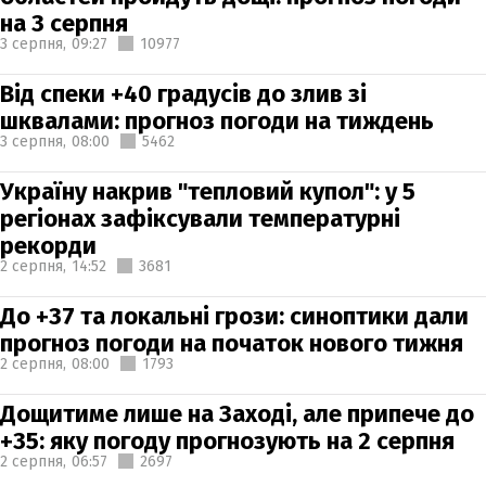
на 3 серпня
3 серпня,
09:27
10977
Від спеки +40 градусів до злив зі
шквалами: прогноз погоди на тиждень
3 серпня,
08:00
5462
Україну накрив "тепловий купол": у 5
регіонах зафіксували температурні
рекорди
2 серпня,
14:52
3681
До +37 та локальні грози: синоптики дали
прогноз погоди на початок нового тижня
2 серпня,
08:00
1793
Дощитиме лише на Заході, але припече до
+35: яку погоду прогнозують на 2 серпня
2 серпня,
06:57
2697