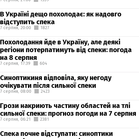
В Україні дещо похолодає: як надовго
відступить спека
7 серпня,
20:00
1827
Похолодання йде в Україну, але деякі
регіони потерпатимуть від спеки: погода
на 8 серпня
7 серпня,
17:39
604
Синоптикиня відповіла, яку негоду
очікувати після сильної спеки
7 серпня,
08:00
2423
Грози накриють частину областей на тлі
сильної спеки: прогноз погоди на 7 серпня
7 серпня,
06:21
2381
Спека почне відступати: синоптики