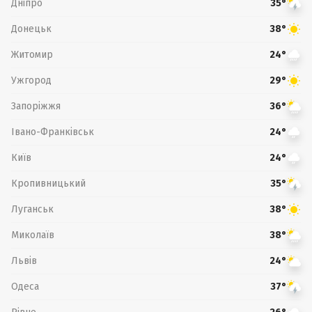
Дніпро
35°
Донецьк
38°
Житомир
24°
Ужгород
29°
Запоріжжя
36°
Івано-Франківськ
24°
Київ
24°
Кропивницький
35°
Луганськ
38°
Миколаїв
38°
Львів
24°
Одеса
37°