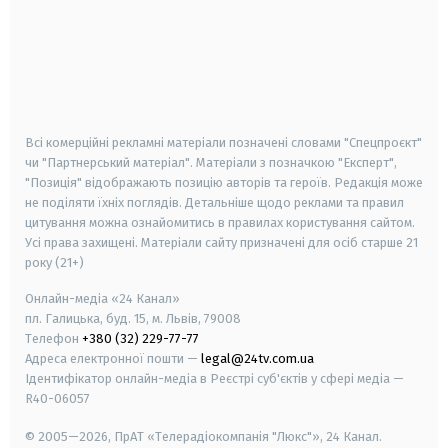
android
apple
smart tv
samsung smart tv
Всі комерційні рекламні матеріали позначені словами "Спецпроєкт"
чи "Партнерський матеріал". Матеріали з позначкою "Експерт",
"Позиція" відображають позицію авторів та героїв. Редакція може
не поділяти їхніх поглядів. Детальніше щодо реклами та правил
цитування можна ознайомитись в правилах користування сайтом.
Усі права захищені.
Матеріали сайту призначені для осіб старше
21
року (21+)
Онлайн-медіа «24 Канал»
пл. Галицька, буд. 15, м. Львів, 79008
Телефон
+380 (32) 229-77-77
Адреса електронної пошти —
legal@24tv.com.ua
Ідентифікатор онлайн-медіа в Реєстрі суб'єктів у сфері медіа —
R40-06057
© 2005—2026,
ПрАТ «Телерадіокомпанія "Люкс"», 24 Канал.