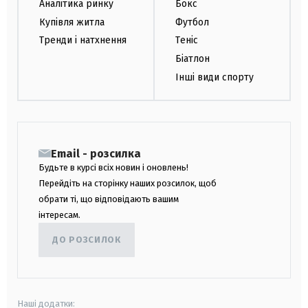
Аналітика ринку
Бокс
Купівля житла
Футбол
Тренди і натхнення
Теніс
Біатлон
Інші види спорту
Email - розсилка
Будьте в курсі всіх новин і оновлень!
Перейдіть на сторінку наших розсилок, щоб
обрати ті, що відповідають вашим
інтересам.
ДО РОЗСИЛОК
Наші додатки: