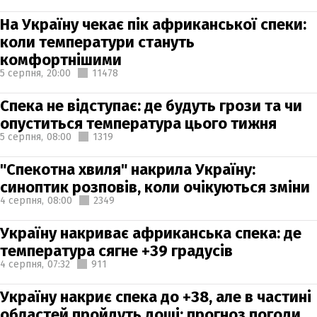
На Україну чекає пік африканської спеки:
коли температури стануть
комфортнішими
5 серпня,
20:00
11478
Спека не відступає: де будуть грози та чи
опуститься температура цього тижня
5 серпня,
08:00
1319
"Спекотна хвиля" накрила Україну:
синоптик розповів, коли очікуються зміни
4 серпня,
08:00
2349
Україну накриває африканська спека: де
температура сягне +39 градусів
4 серпня,
07:32
911
Україну накриє спека до +38, але в частині
областей пройдуть дощі: прогноз погоди