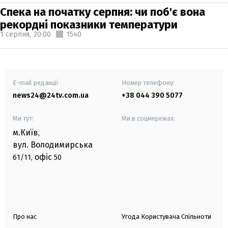
Спека на початку серпня: чи поб'є вона
рекордні показники температури
1 серпня,
20:00
1540
E-mail редакції
Номер телефону:
news24@24tv.com.ua
+38 044 390 5077
Ми тут:
Ми в соцмережах:
м.Київ
,
вул. Володимирська
офіс
61/11,
50
Про нас
Угода Користувача Спільноти