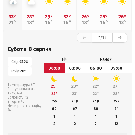
33°
28°
29°
32°
26°
25°
26°
21°
18°
16°
16°
18°
14°
13°
7
/14
Субота, 8 серпня
Ніч
Ранок
Схід:
05:28
00:00
03:00
06:00
09:00
1
Захід:
20:16
Температура С°
25°
23°
22°
27°
Відчувається як
Тиск, мм
25°
23°
22°
28°
Вологість, %
759
759
759
759
Вітер, м/с
Ймовірність опадів,
60
67
80
61
%
1
1
1
1
2
2
7
12