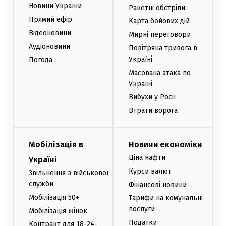
Новини України
Ракетні обстріли
Прямий ефір
Карта бойових дій
Відеоновини
Мирні переговори
Аудіоновини
Повітряна тривога в
Україні
Погода
Масована атака по
Україні
Вибухи у Росії
Втрати ворога
Мобілізація в
Новини економіки
Ціна нафти
Україні
Курси валют
Звільнення з військової
служби
Фінансові новини
Мобілізація 50+
Тарифи на комунальні
послуги
Мобілізація жінок
Податки
Контракт для 18-24-