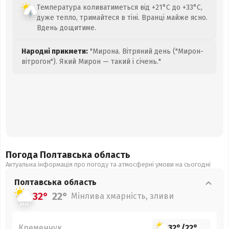
Температура коливатиметься від +21°C до +33°C,
дуже тепло, тримайтеся в тіні. Вранці майже ясно.
Вдень дощитиме.
Народні прикмети:
"Мирона. Вітряний день ("Мирон-
вітрогон"). Який Мирон — такий і січень."
Погода Полтавська
область
Актуальна інформація про погоду та атмосферні умови на сьогодні
Полтавська
область
32°
22°
Мінлива хмарність, зливи
Кременчук
32°
/
22°