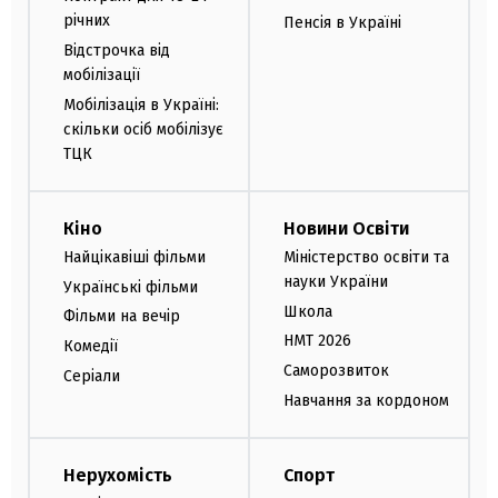
річних
Пенсія в Україні
Відстрочка від
мобілізації
Мобілізація в Україні:
скільки осіб мобілізує
ТЦК
Кіно
Новини Освіти
Найцікавіші фільми
Міністерство освіти та
науки України
Українські фільми
Школа
Фільми на вечір
НМТ 2026
Комедії
Саморозвиток
Серіали
Навчання за кордоном
Нерухомість
Спорт