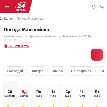
24 Канал
Погода Максимівка
Погода Максимівка
Полтавська обл., Кременчуцький район, Максимівка, 49.18°Пн,
33.17°Сх
Змінити місто
Сьогодні
Завтра
Вчора
По годинах
Тиж
Сб
Нд
Пн
Вт
Ср
Чт
Пт
Сьогодні
Завтра
10.08
11.08
12.08
13.08
14.08