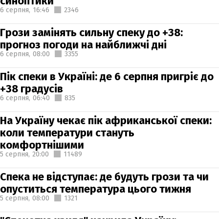
синоптики
6 серпня,
16:46
2346
Грози замінять сильну спеку до +38:
прогноз погоди на найближчі дні
6 серпня,
08:00
3355
Пік спеки в Україні: де 6 серпня пригріє до
+38 градусів
6 серпня,
06:40
835
На Україну чекає пік африканської спеки:
коли температури стануть
комфортнішими
5 серпня,
20:00
11489
Спека не відступає: де будуть грози та чи
опуститься температура цього тижня
5 серпня,
08:00
1321