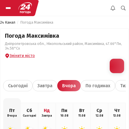
24 Канал
Погода Максимівка
Погода Максимівка
Дніпропетровська обл., Нікопольський район, Максимівка, 47.66°Пн,
34.58°Сх
Змінити місто
Сьогодні
Завтра
Вчора
По годинах
Тиж
Пт
Сб
Нд
Пн
Вт
Ср
Чт
Вчора
Сьогодні
Завтра
10.08
11.08
12.08
13.08