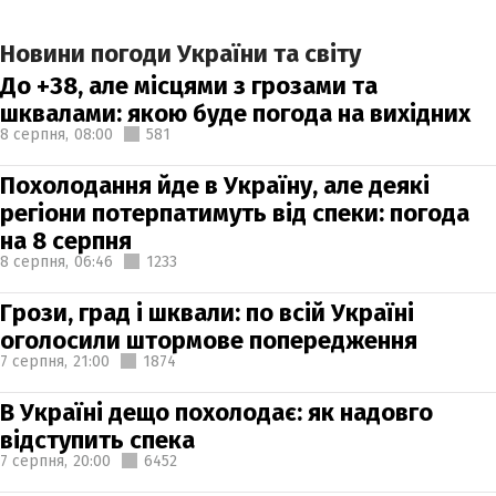
Новини погоди України та світу
До +38, але місцями з грозами та
шквалами: якою буде погода на вихідних
8 серпня,
08:00
581
Похолодання йде в Україну, але деякі
регіони потерпатимуть від спеки: погода
на 8 серпня
8 серпня,
06:46
1233
Грози, град і шквали: по всій Україні
оголосили штормове попередження
7 серпня,
21:00
1874
В Україні дещо похолодає: як надовго
відступить спека
7 серпня,
20:00
6452