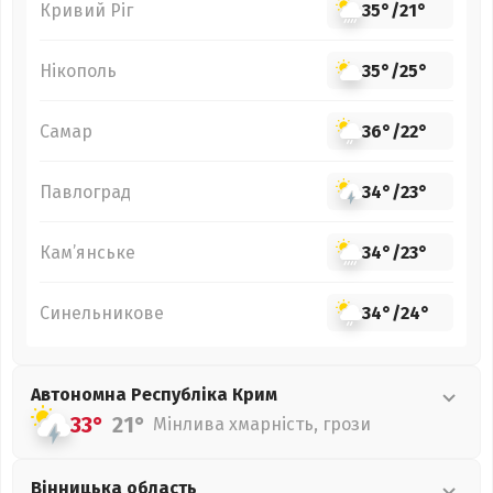
Кривий Ріг
35°
/
21°
Нікополь
35°
/
25°
Самар
36°
/
22°
Павлоград
34°
/
23°
Кам’янське
34°
/
23°
Синельникове
34°
/
24°
Автономна Республіка Крим
33°
21°
Мінлива хмарність, грози
Вінницька
область