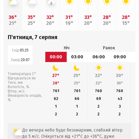
36°
35°
32°
31°
33°
28°
28°
21°
25°
20°
19°
20°
20°
15°
П'ятниця, 7 серпня
Ніч
Ранок
Схід:
05:25
00:00
03:00
06:00
09:00
1
Захід:
20:07
Температура С°
27°
25°
22°
30°
Відчувається як
Тиск, мм
28°
25°
22°
30°
Вологість, %
761
761
760
760
Вітер, м/с
Ймовірність опадів,
62
66
69
43
%
1
1
2
3
2
2
2
2
До вечора небо буде безхмарним, слабкий вітер
до 5 м/с. Очікується від +21°C до +36°C, дуже