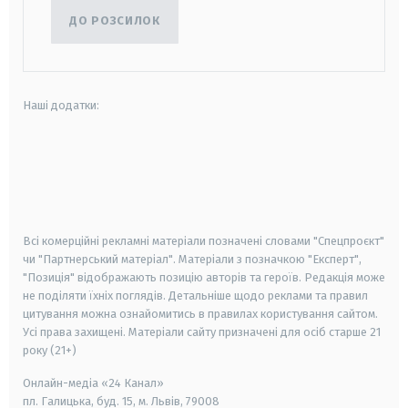
ДО РОЗСИЛОК
Наші додатки:
android
apple
smart tv
samsung smart tv
Всі комерційні рекламні матеріали позначені словами "Спецпроєкт"
чи "Партнерський матеріал". Матеріали з позначкою "Експерт",
"Позиція" відображають позицію авторів та героїв. Редакція може
не поділяти їхніх поглядів. Детальніше щодо реклами та правил
цитування можна ознайомитись в правилах користування сайтом.
Усі права захищені.
Матеріали сайту призначені для осіб старше
21
року (21+)
Онлайн-медіа «24 Канал»
пл. Галицька, буд. 15, м. Львів, 79008