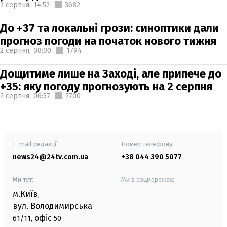
2 серпня,
14:52
3682
До +37 та локальні грози: синоптики дали
прогноз погоди на початок нового тижня
2 серпня,
08:00
1794
Дощитиме лише на Заході, але припече до
+35: яку погоду прогнозують на 2 серпня
2 серпня,
06:57
2700
E-mail редакції
Номер телефону:
news24@24tv.com.ua
+38 044 390 5077
Ми тут:
Ми в соцмережах:
м.Київ
,
вул. Володимирська
офіс
61/11,
50