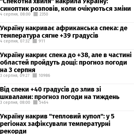
"Спекотна хвиля" накрила Україну:
синоптик розповів, коли очікуються зміни
4 серпня,
08:00
2350
Україну накриває африканська спека: де
температура сягне +39 градусів
4 серпня,
07:32
911
Україну накриє спека до +38, але в частині
областей пройдуть дощі: прогноз погоди
на 3 серпня
3 серпня,
09:27
10986
Від спеки +40 градусів до злив зі
шквалами: прогноз погоди на тиждень
3 серпня,
08:00
5464
Україну накрив "тепловий купол": у 5
регіонах зафіксували температурні
рекорди