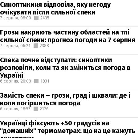
Синоптикиня відповіла, яку негоду
очікувати після сильної спеки
7 серпня,
08:00
2435
Грози накриють частину областей на тлі
сильної спеки: прогноз погоди на 7 серпня
7 серпня,
06:21
2388
Спека почне відступати: синоптики
розповіли, коли та як зміниться погода в
Україні
6 серпня,
20:00
1031
Замість спеки – грози, град і шквали: де і
коли погіршиться погода
6 серпня,
18:53
2126
Українці фіксують +50 градусів на
"домашніх" термометрах: що на це кажуть