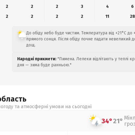
2
2
2
3
4
6
2
2
2
2
11
28
До обіду небо буде чистим. Температура від +21°C до 
прямого сонця. Після обіду почне падати невеликий 
дощ.
Народні прикмети:
"Пимена. Лелеки відлітають у теплі кр
дня — зима буде ранньою."
область
огоду та атмосферні умови на сьогодні
Мін
34°
21°
гро