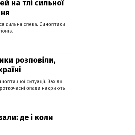
й на тлі сильної
пня
ься сильна спека. Синоптики
іонів.
ики розповіли,
країні
оптичної ситуації. Західні
ороткочасні опади накриють
вали: де і коли