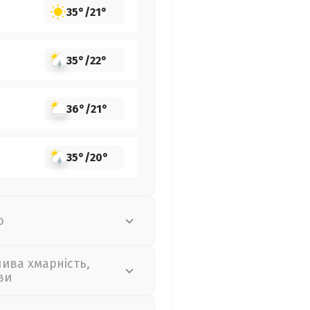
35°
/
21°
35°
/
22°
36°
/
21°
35°
/
20°
о
лива хмарність,
ви