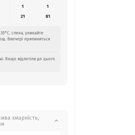
1
1
21
81
+35°C, спека, уникайте
дощ. Ввечері припиниться
аї. Якщо відлетіли до цього
лива хмарність,
зи