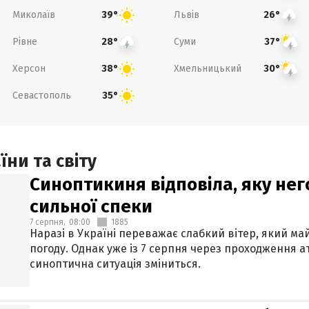
Миколаїв
Львів
39°
26°
Рівне
Суми
28°
37°
Херсон
Хмельницький
38°
30°
Севастополь
35°
ни та світу
Синоптикиня відповіла, яку нег
сильної спеки
7 серпня,
08:00
1885
Наразі в Україні переважає слабкий вітер, який м
погоду. Однак уже із 7 серпня через проходження 
синоптична ситуація зміниться.