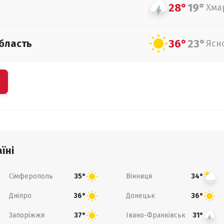
28°
19°
Хма
36°
23°
бласть
Ясн
їні
Сімферополь
Вінниця
35°
34°
Дніпро
Донецьк
36°
36°
Запоріжжя
Івано-Франківськ
37°
31°