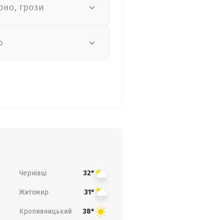
рно, грози
о
Чернівці
32°
Житомир
31°
Кропивницький
38°