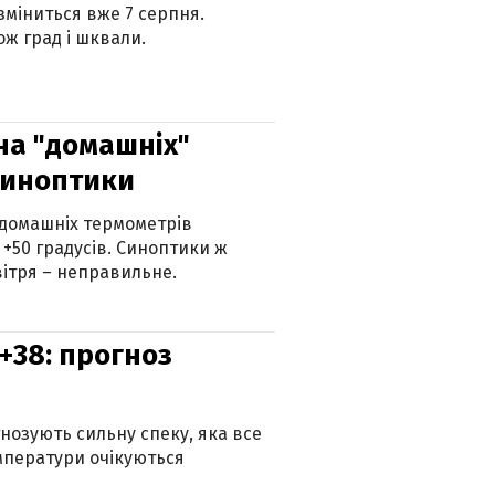
 зміниться вже 7 серпня.
ж град і шквали.
 на "домашніх"
синоптики
 домашніх термометрів
 +50 градусів. Синоптики ж
ітря – неправильне.
+38: прогноз
гнозують сильну спеку, яка все
мператури очікуються