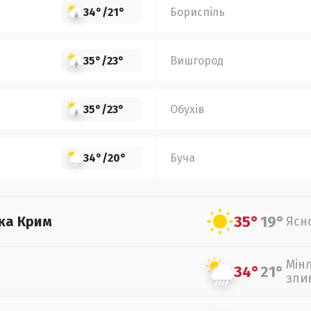
34°
/
21°
Бориспіль
35°
/
23°
Вишгород
35°
/
23°
Обухів
34°
/
20°
Буча
35°
19°
ка Крим
Ясн
Мін
34°
21°
зли