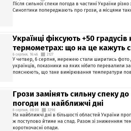
Після сильної спеки погода в частині України різко
Синоптики попереджають про грози, а місцями тако
Українці фіксують +50 градусів
термометрах: що на це кажуть 
6 серпня,
16:46
2127
У четвер, 6 серпня, мережею стали ширитись фото
українців, показники на яких нібито перевалили за
пояснюють, що таке вимірювання температури пов
Грози замінять сильну спеку до 
погоди на найближчі дні
6 серпня,
08:00
3296
На найближчі дні в більшості областей України про
ж поступово йтиме на спад. Разом зі зниженням те
короткочасні опади.