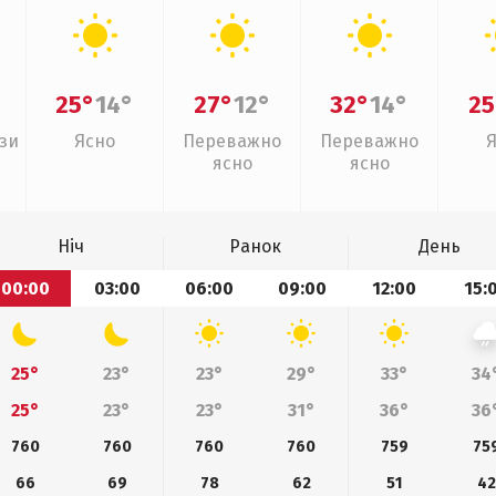
25°
14°
27°
12°
32°
14°
25
зи
Ясно
Переважно
Переважно
ясно
ясно
Ніч
Ранок
День
00:00
03:00
06:00
09:00
12:00
15:
25°
23°
23°
29°
33°
34
25°
23°
23°
31°
36°
36
760
760
760
760
759
75
66
69
78
62
51
42