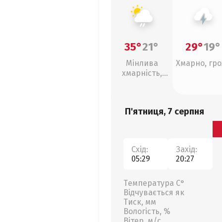
35°
21°
29°
19°
Мінлива
Хмарно, гро
хмарність,
слабкий дощ
П'ятниця, 7 серпня
Схід:
Захід:
05:29
20:27
Температура С°
Відчувається як
Тиск, мм
Вологість, %
Вітер, м/с