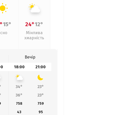
°
15°
24°
12°
Ясно
Мінлива
хмарність
Вечір
00
18:00
21:00
°
34°
23°
°
36°
23°
9
758
759
43
95