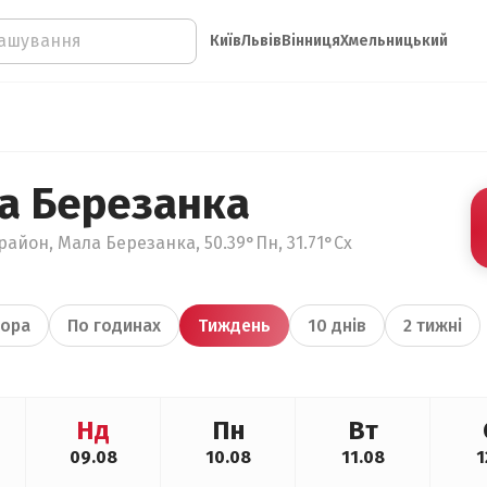
Київ
Львів
Вінниця
Хмельницький
а Березанка
район, Мала Березанка, 50.39°Пн, 31.71°Сх
ора
По годинах
Тиждень
10 днів
2 тижні
Нд
Пн
Вт
09.08
10.08
11.08
1