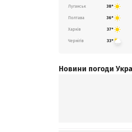
Луганськ
38°
Полтава
36°
Харків
37°
Чернігів
33°
Новини погоди Украї