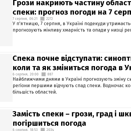
Грози накриють частину областе
спеки: прогноз погоди на 7 сер
7 серпня,
06:21
2272
У п'ятницю, 7 серпня, в Україні подекуди утримаєт
прогнозують мінливу хмарність та опади у низці рег
Спека почне відступати: синопт
коли та як зміниться погода в У
6 серпня,
20:00
887
Найближчими днями в Україні прогнозують зміну син
регіони першими відчують спад спеки. Водночас к
більшість областей.
Замість спеки – грози, град і шк
погіршиться погода
6 серпня,
18:53
2034