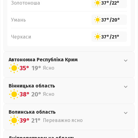
Золотоноша
37°
/
22°
Умань
37°
/
20°
Черкаси
37°
/
21°
Автономна Республіка Крим
35°
19°
Ясно
Вінницька
область
38°
20°
Ясно
Волинська
область
39°
21°
Переважно ясно