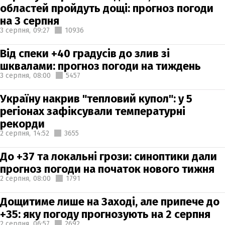
областей пройдуть дощі: прогноз погоди
на 3 серпня
3 серпня,
09:27
10936
Від спеки +40 градусів до злив зі
шквалами: прогноз погоди на тиждень
3 серпня,
08:00
5457
Україну накрив "тепловий купол": у 5
регіонах зафіксували температурні
рекорди
2 серпня,
14:52
3655
До +37 та локальні грози: синоптики дали
прогноз погоди на початок нового тижня
2 серпня,
08:00
1791
Дощитиме лише на Заході, але припече до
+35: яку погоду прогнозують на 2 серпня
2 серпня,
06:57
2692