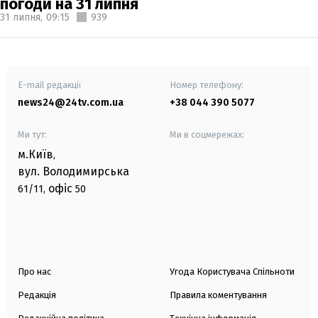
погоди на 31 липня
31 липня,
09:15
939
E-mail редакції
Номер телефону:
news24@24tv.com.ua
+38 044 390 5077
Ми тут:
Ми в соцмережах:
м.Київ
,
вул. Володимирська
офіс
61/11,
50
Про нас
Угода Користувача Спільноти
Редакція
Правила коментування