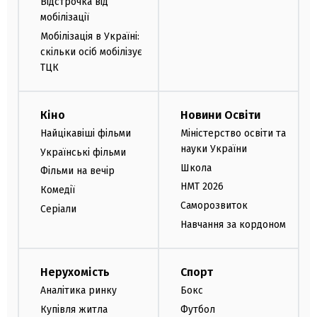
Відстрочка від
мобілізації
Мобілізація в Україні:
скільки осіб мобілізує
ТЦК
Кіно
Новини Освіти
Найцікавіші фільми
Міністерство освіти та
науки України
Українські фільми
Школа
Фільми на вечір
НМТ 2026
Комедії
Саморозвиток
Серіали
Навчання за кордоном
Нерухомість
Спорт
Аналітика ринку
Бокс
Купівля житла
Футбол