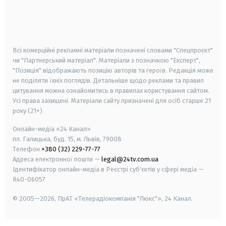
android
apple
smart tv
samsung smart tv
Всі комерційні рекламні матеріали позначені словами "Спецпроєкт"
чи "Партнерський матеріал". Матеріали з позначкою "Експерт",
"Позиція" відображають позицію авторів та героїв. Редакція може
не поділяти їхніх поглядів. Детальніше щодо реклами та правил
цитування можна ознайомитись в правилах користування сайтом.
Усі права захищені.
Матеріали сайту призначені для осіб старше
21
року (21+)
Онлайн-медіа «24 Канал»
пл. Галицька, буд. 15, м. Львів, 79008
Телефон
+380 (32) 229-77-77
Адреса електронної пошти —
legal@24tv.com.ua
Ідентифікатор онлайн-медіа в Реєстрі суб'єктів у сфері медіа —
R40-06057
© 2005—2026,
ПрАТ «Телерадіокомпанія "Люкс"», 24 Канал.