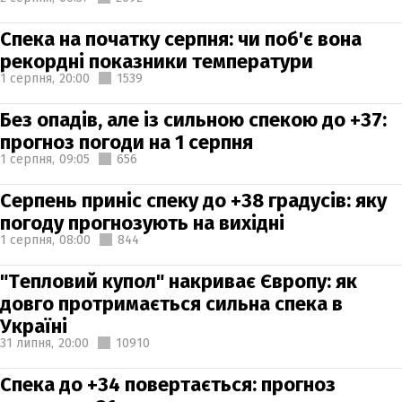
Спека на початку серпня: чи поб'є вона
рекордні показники температури
1 серпня,
20:00
1539
Без опадів, але із сильною спекою до +37:
прогноз погоди на 1 серпня
1 серпня,
09:05
656
Серпень приніс спеку до +38 градусів: яку
погоду прогнозують на вихідні
1 серпня,
08:00
844
"Тепловий купол" накриває Європу: як
довго протримається сильна спека в
Україні
31 липня,
20:00
10910
Спека до +34 повертається: прогноз