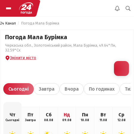
24 Канал
Погода Мала Бурімка
Погода Мала Бурімка
Черкаська обл., Золотоніський район, Мала Бурімка, 49.64°Пн,
32.59°Сх
Змінити місто
Сьогодні
Завтра
Вчора
По годинах
Тиж
Чт
Пт
Сб
Нд
Пн
Вт
Ср
Сьогодні
Завтра
08.08
09.08
10.08
11.08
12.08