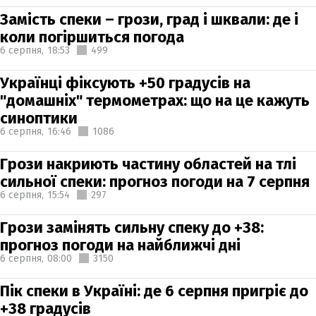
Замість спеки – грози, град і шквали: де і
коли погіршиться погода
6 серпня,
18:53
499
Українці фіксують +50 градусів на
"домашніх" термометрах: що на це кажуть
синоптики
6 серпня,
16:46
1086
Грози накриють частину областей на тлі
сильної спеки: прогноз погоди на 7 серпня
6 серпня,
15:54
297
Грози замінять сильну спеку до +38:
прогноз погоди на найближчі дні
6 серпня,
08:00
3150
Пік спеки в Україні: де 6 серпня пригріє до
+38 градусів