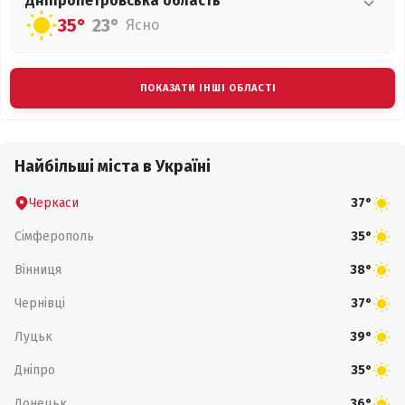
Дніпропетровська
область
35°
23°
Ясно
ПОКАЗАТИ ІНШІ ОБЛАСТІ
Найбільші міста в Україні
Черкаси
37°
Сімферополь
35°
Вінниця
38°
Чернівці
37°
Луцьк
39°
Дніпро
35°
Донецьк
36°