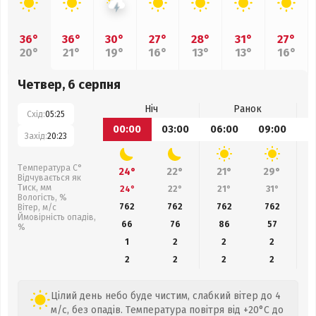
36°
36°
30°
27°
28°
31°
27°
20°
21°
19°
16°
13°
13°
16°
Четвер, 6 серпня
Ніч
Ранок
Схід:
05:25
00:00
03:00
06:00
09:00
1
Захід:
20:23
Температура С°
24°
22°
21°
29°
Відчувається як
Тиск, мм
24°
22°
21°
31°
Вологість, %
762
762
762
762
Вітер, м/с
Ймовірність опадів,
66
76
86
57
%
1
2
2
2
2
2
2
2
Цілий день небо буде чистим, слабкий вітер до 4
м/с, без опадів. Температура повітря від +20°C до