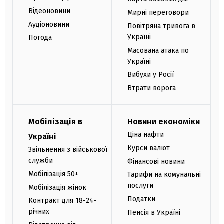
Відеоновини
Мирні переговори
Аудіоновини
Повітряна тривога в
Україні
Погода
Масована атака по
Україні
Вибухи у Росії
Втрати ворога
Мобілізація в
Новини економіки
Ціна нафти
Україні
Курси валют
Звільнення з військової
служби
Фінансові новини
Мобілізація 50+
Тарифи на комунальні
послуги
Мобілізація жінок
Податки
Контракт для 18-24-
річних
Пенсія в Україні