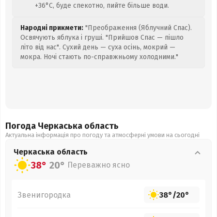
+36°C, буде спекотно, пийте більше води.
Народні прикмети:
"Преображення (Яблучний Спас).
Освячують яблука і груші. "Прийшов Спас — пішло
літо від нас". Сухий день — суха осінь, мокрий —
мокра. Ночі стають по-справжньому холодними."
Погода Черкаська
область
Актуальна інформація про погоду та атмосферні умови на сьогодні
Черкаська
область
38°
20°
Переважно ясно
Звенигородка
38°
/
20°