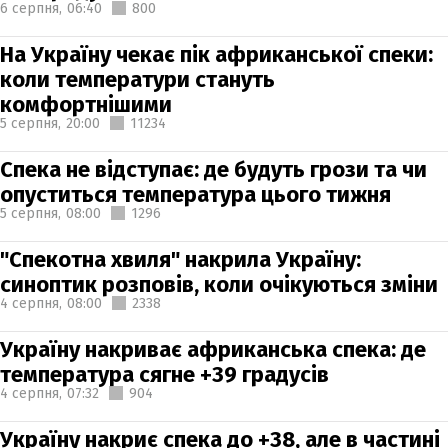
6 серпня,
06:40
800
На Україну чекає пік африканської спеки:
коли температури стануть
комфортнішими
5 серпня,
20:00
11234
Спека не відступає: де будуть грози та чи
опуститься температура цього тижня
5 серпня,
08:00
1296
"Спекотна хвиля" накрила Україну:
синоптик розповів, коли очікуються зміни
4 серпня,
08:00
2338
Україну накриває африканська спека: де
температура сягне +39 градусів
4 серпня,
07:32
904
Україну накриє спека до +38, але в частині