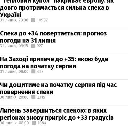
"Тепловий купол" накриває Європу: як
довго протримається сильна спека в
Україні
31 липня,
20:00
10902
Спека до +34 повертається: прогноз
погоди на 31 липня
31 липня,
09:15
927
На Заході припече до +35: якою буде
погода на початку серпня
31 липня,
08:00
427
Чи дощитиме на початку серпня під час
повернення спеки
30 липня,
20:00
2315
Липень завершиться спекою: в яких
регіонах знову пригріє до +33 градусів
30 липня,
08:00
1884