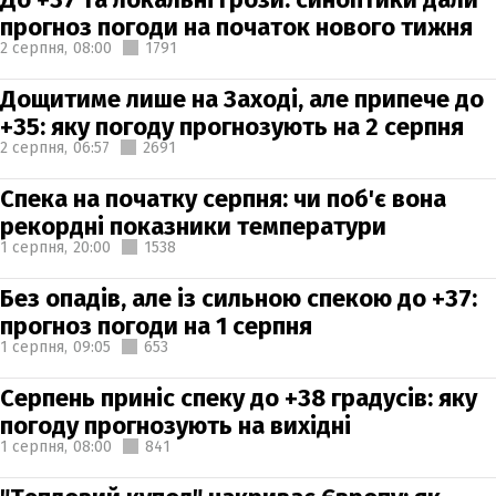
прогноз погоди на початок нового тижня
2 серпня,
08:00
1791
Дощитиме лише на Заході, але припече до
+35: яку погоду прогнозують на 2 серпня
2 серпня,
06:57
2691
Спека на початку серпня: чи поб'є вона
рекордні показники температури
1 серпня,
20:00
1538
Без опадів, але із сильною спекою до +37:
прогноз погоди на 1 серпня
1 серпня,
09:05
653
Серпень приніс спеку до +38 градусів: яку
погоду прогнозують на вихідні
1 серпня,
08:00
841