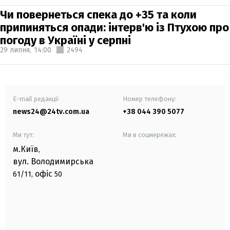
Чи повернеться спека до +35 та коли
припиняться опади: інтерв'ю із Птухою про
погоду в Україні у серпні
29 липня,
14:00
2494
E-mail редакції
Номер телефону:
news24@24tv.com.ua
+38 044 390 5077
Ми тут:
Ми в соцмережах:
м.Київ
,
вул. Володимирська
офіс
61/11,
50