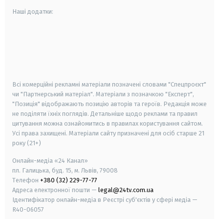
Наші додатки:
android
apple
smart tv
samsung smart tv
Всі комерційні рекламні матеріали позначені словами "Спецпроєкт"
чи "Партнерський матеріал". Матеріали з позначкою "Експерт",
"Позиція" відображають позицію авторів та героїв. Редакція може
не поділяти їхніх поглядів. Детальніше щодо реклами та правил
цитування можна ознайомитись в правилах користування сайтом.
Усі права захищені.
Матеріали сайту призначені для осіб старше
21
року (21+)
Онлайн-медіа «24 Канал»
пл. Галицька, буд. 15, м. Львів, 79008
Телефон
+380 (32) 229-77-77
Адреса електронної пошти —
legal@24tv.com.ua
Ідентифікатор онлайн-медіа в Реєстрі суб'єктів у сфері медіа —
R40-06057