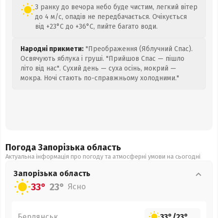
З ранку до вечора небо буде чистим, легкий вітер
до 4 м/с, опадів не передбачається. Очікується
від +23°C до +36°C, пийте багато води.
Народні прикмети:
"Преображення (Яблучний Спас).
Освячують яблука і груші. "Прийшов Спас — пішло
літо від нас". Сухий день — суха осінь, мокрий —
мокра. Ночі стають по-справжньому холодними."
Погода Запорізька
область
Актуальна інформація про погоду та атмосферні умови на сьогодні
Запорізька
область
33°
23°
Ясно
Бердянськ
33°
/
23°