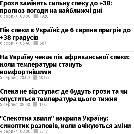
Грози замінять сильну спеку до +38:
прогноз погоди на найближчі дні
6 серпня,
08:00
1920
Пік спеки в Україні: де 6 серпня пригріє до
+38 градусів
6 серпня,
06:40
687
На Україну чекає пік африканської спеки:
коли температури стануть
комфортнішими
5 серпня,
20:00
10177
Спека не відступає: де будуть грози та чи
опуститься температура цього тижня
5 серпня,
08:00
1273
"Спекотна хвиля" накрила Україну:
синоптик розповів, коли очікуються зміни
4 серпня,
08:00
2317