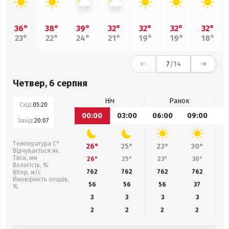
36°
38°
39°
32°
32°
32°
32°
23°
22°
24°
21°
19°
19°
18°
7
/14
Четвер, 6 серпня
Ніч
Ранок
Схід:
05:20
00:00
03:00
06:00
09:00
1
Захід:
20:07
Температура С°
26°
25°
23°
30°
Відчувається як
Тиск, мм
26°
25°
23°
30°
Вологість, %
762
762
762
762
Вітер, м/с
Ймовірність опадів,
56
56
56
37
%
3
3
3
3
2
2
2
2