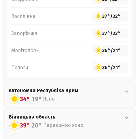
Василівка
37°
/
22°
Запоріжжя
37°
/
23°
Мелітополь
36°
/
21°
Пологи
36°
/
21°
Автономна Республіка Крим
34°
19°
Ясно
Вінницька
область
39°
20°
Переважно ясно