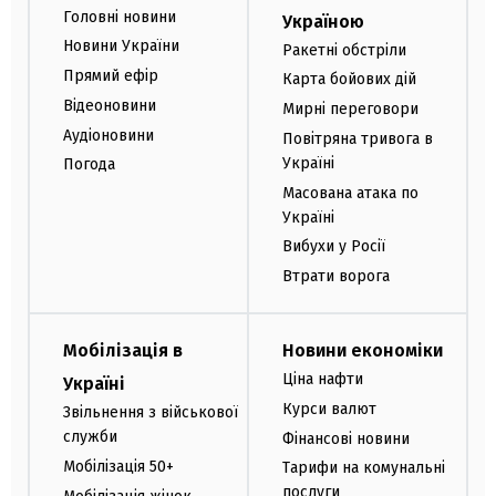
Головні новини
Україною
Новини України
Ракетні обстріли
Прямий ефір
Карта бойових дій
Відеоновини
Мирні переговори
Аудіоновини
Повітряна тривога в
Україні
Погода
Масована атака по
Україні
Вибухи у Росії
Втрати ворога
Мобілізація в
Новини економіки
Ціна нафти
Україні
Курси валют
Звільнення з військової
служби
Фінансові новини
Мобілізація 50+
Тарифи на комунальні
послуги