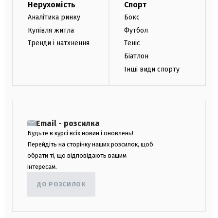
Нерухомість
Спорт
Аналітика ринку
Бокс
Купівля житла
Футбол
Тренди і натхнення
Теніс
Біатлон
Інші види спорту
Email - розсилка
Будьте в курсі всіх новин і оновлень!
Перейдіть на сторінку наших розсилок, щоб
обрати ті, що відповідають вашим
інтересам.
ДО РОЗСИЛОК