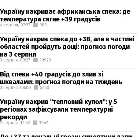
Україну накриває африканська спека: де
температура сягне +39 градусів
4 серпня,
07:32
900
Україну накриє спека до +38, але в частині
областей пройдуть дощі: прогноз погоди
на 3 серпня
3 серпня,
09:27
10929
Від спеки +40 градусів до злив зі
шквалами: прогноз погоди на тиждень
3 серпня,
08:00
5450
Україну накрив "тепловий купол": у 5
регіонах зафіксували температурні
рекорди
2 серпня,
14:52
3642
До +37 та локальні грози: синоптики дали