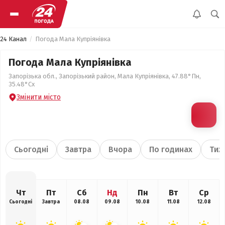
24 Канал
Погода Мала Купріянівка
Погода Мала Купріянівка
Запорізька обл., Запорізький район, Мала Купріянівка, 47.88°Пн,
35.48°Сх
Змінити місто
Сьогодні
Завтра
Вчора
По годинах
Тиж
Чт
Пт
Сб
Нд
Пн
Вт
Ср
Сьогодні
Завтра
08.08
09.08
10.08
11.08
12.08