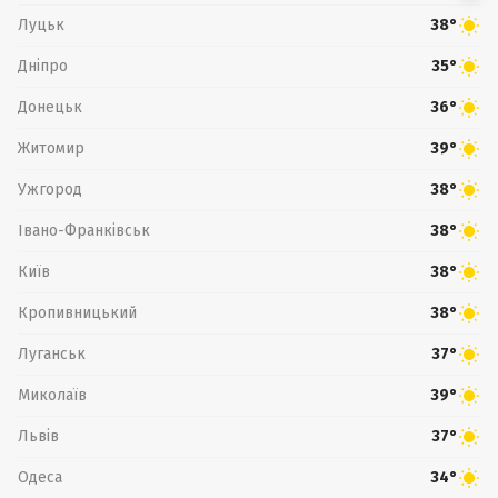
Луцьк
38°
Дніпро
35°
Донецьк
36°
Житомир
39°
Ужгород
38°
Івано-Франківськ
38°
Київ
38°
Кропивницький
38°
Луганськ
37°
Миколаїв
39°
Львів
37°
Одеса
34°