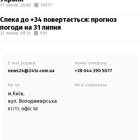
31 липня,
20:00
10911
Спека до +34 повертається: прогноз
погоди на 31 липня
31 липня,
09:15
939
E-mail редакції
Номер телефону:
news24@24tv.com.ua
+38 044 390 5077
Ми тут:
Ми в соцмережах:
м.Київ
,
вул. Володимирська
офіс
61/11,
50