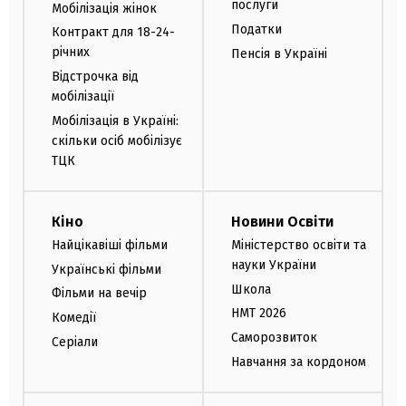
послуги
Мобілізація жінок
Податки
Контракт для 18-24-
річних
Пенсія в Україні
Відстрочка від
мобілізації
Мобілізація в Україні:
скільки осіб мобілізує
ТЦК
Кіно
Новини Освіти
Найцікавіші фільми
Міністерство освіти та
науки України
Українські фільми
Школа
Фільми на вечір
НМТ 2026
Комедії
Саморозвиток
Серіали
Навчання за кордоном