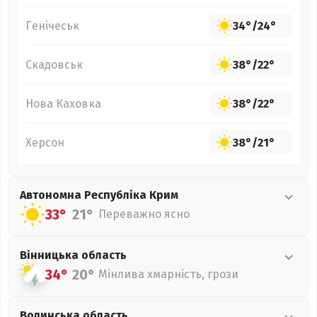
Генічеськ
34°
/
24°
Скадовськ
38°
/
22°
Нова Каховка
38°
/
22°
Херсон
38°
/
21°
Автономна Республіка Крим
33°
21°
Переважно ясно
Вінницька
область
34°
20°
Мінлива хмарність, грози
Волинська
область