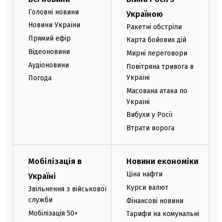
Головні новини
Україною
Новини України
Ракетні обстріли
Прямий ефір
Карта бойових дій
Відеоновини
Мирні переговори
Аудіоновини
Повітряна тривога в
Україні
Погода
Масована атака по
Україні
Вибухи у Росії
Втрати ворога
Мобілізація в
Новини економіки
Ціна нафти
Україні
Курси валют
Звільнення з військової
служби
Фінансові новини
Мобілізація 50+
Тарифи на комунальні