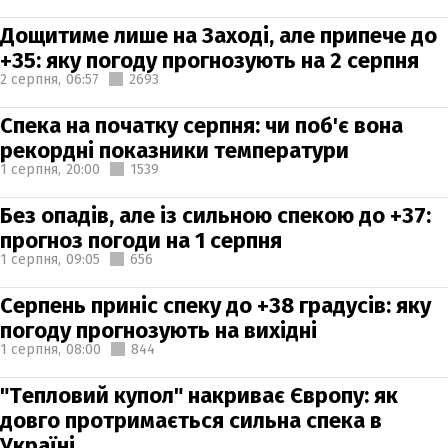
Дощитиме лише на Заході, але припече до
+35: яку погоду прогнозують на 2 серпня
2 серпня,
06:57
2693
Спека на початку серпня: чи поб'є вона
рекордні показники температури
1 серпня,
20:00
1539
Без опадів, але із сильною спекою до +37:
прогноз погоди на 1 серпня
1 серпня,
09:05
656
Серпень приніс спеку до +38 градусів: яку
погоду прогнозують на вихідні
1 серпня,
08:00
844
"Тепловий купол" накриває Європу: як
довго протримається сильна спека в
Україні