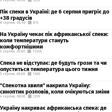
6 серпня,
08:00
3220
Пік спеки в Україні: де 6 серпня пригріє до
+38 градусів
6 серпня,
06:40
813
На Україну чекає пік африканської спеки:
коли температури стануть
комфортнішими
5 серпня,
20:00
11346
Спека не відступає: де будуть грози та чи
опуститься температура цього тижня
5 серпня,
08:00
1300
"Спекотна хвиля" накрила Україну:
синоптик розповів, коли очікуються зміни
4 серпня,
08:00
2339
Україну накриває африканська спека: де