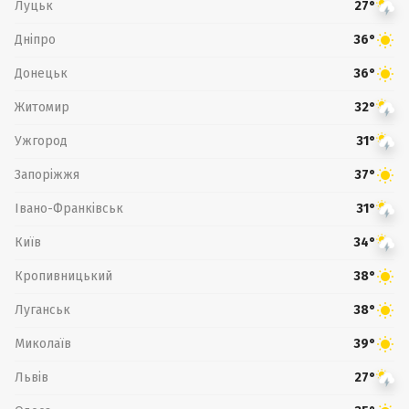
Луцьк
27°
Дніпро
36°
Донецьк
36°
Житомир
32°
Ужгород
31°
Запоріжжя
37°
Івано-Франківськ
31°
Київ
34°
Кропивницький
38°
Луганськ
38°
Миколаїв
39°
Львів
27°