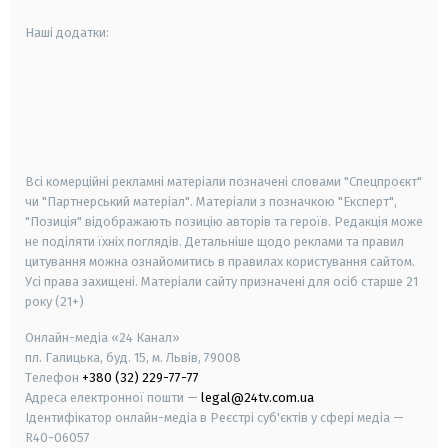
Наші додатки:
android
apple
smart tv
samsung smart tv
Всі комерційні рекламні матеріали позначені словами "Спецпроєкт"
чи "Партнерський матеріал". Матеріали з позначкою "Експерт",
"Позиція" відображають позицію авторів та героїв. Редакція може
не поділяти їхніх поглядів. Детальніше щодо реклами та правил
цитування можна ознайомитись в правилах користування сайтом.
Усі права захищені.
Матеріали сайту призначені для осіб старше
21
року (21+)
Онлайн-медіа «24 Канал»
пл. Галицька, буд. 15, м. Львів, 79008
Телефон
+380 (32) 229-77-77
Адреса електронної пошти —
legal@24tv.com.ua
Ідентифікатор онлайн-медіа в Реєстрі суб'єктів у сфері медіа —
R40-06057