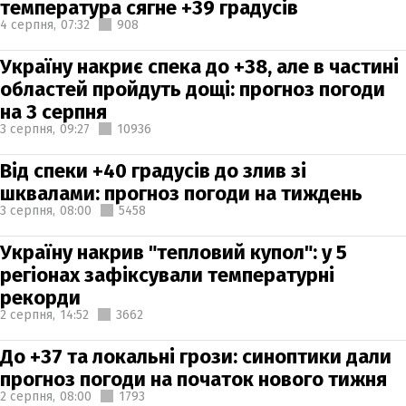
температура сягне +39 градусів
4 серпня,
07:32
908
Україну накриє спека до +38, але в частині
областей пройдуть дощі: прогноз погоди
на 3 серпня
3 серпня,
09:27
10936
Від спеки +40 градусів до злив зі
шквалами: прогноз погоди на тиждень
3 серпня,
08:00
5458
Україну накрив "тепловий купол": у 5
регіонах зафіксували температурні
рекорди
2 серпня,
14:52
3662
До +37 та локальні грози: синоптики дали
прогноз погоди на початок нового тижня
2 серпня,
08:00
1793