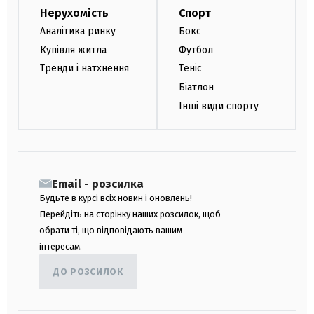
Нерухомість
Спорт
Аналітика ринку
Бокс
Купівля житла
Футбол
Тренди і натхнення
Теніс
Біатлон
Інші види спорту
Email - розсилка
Будьте в курсі всіх новин і оновлень!
Перейдіть на сторінку наших розсилок, щоб
обрати ті, що відповідають вашим
інтересам.
ДО РОЗСИЛОК