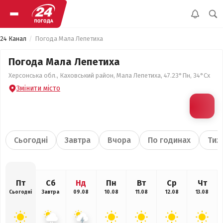
24 Канал
Погода Мала Лепетиха
Погода Мала Лепетиха
Херсонська обл., Каховський район, Мала Лепетиха, 47.23°Пн, 34°Сх
Змінити місто
Сьогодні
Завтра
Вчора
По годинах
Тиж
Пт
Сб
Нд
Пн
Вт
Ср
Чт
Сьогодні
Завтра
09.08
10.08
11.08
12.08
13.08