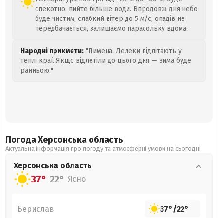
спекотно, пийте більше води. Впродовж дня небо
буде чистим, слабкий вітер до 5 м/с, опадів не
передбачається, залишаємо парасольку вдома.
Народні прикмети:
"Пимена. Лелеки відлітають у
теплі краї. Якщо відлетіли до цього дня — зима буде
ранньою."
Погода Херсонська
область
Актуальна інформація про погоду та атмосферні умови на сьогодні
Херсонська
область
37°
22°
Ясно
Берислав
37°
/
22°