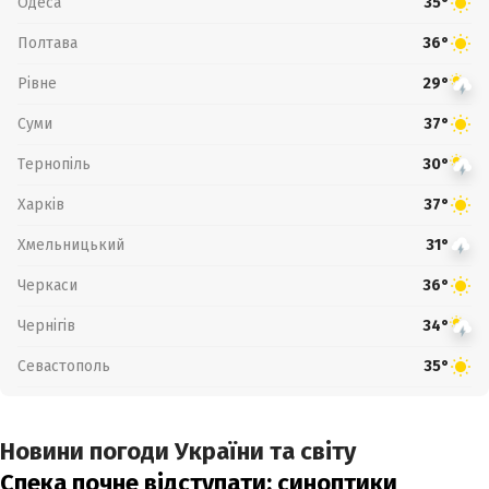
Одеса
35°
Полтава
36°
Рівне
29°
Суми
37°
Тернопіль
30°
Харків
37°
Хмельницький
31°
Черкаси
36°
Чернігів
34°
Севастополь
35°
Новини погоди України та світу
Спека почне відступати: синоптики