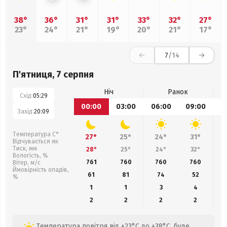
38°
36°
31°
31°
33°
32°
27°
23°
24°
21°
19°
20°
21°
17°
7
/14
П'ятниця, 7 серпня
Ніч
Ранок
Схід:
05:29
00:00
03:00
06:00
09:00
1
Захід:
20:09
Температура С°
27°
25°
24°
31°
Відчувається як
Тиск, мм
28°
25°
24°
32°
Вологість, %
761
760
760
760
Вітер, м/с
Ймовірність опадів,
61
81
74
52
%
1
1
3
4
2
2
2
2
Температура повітря від +23°C до +38°C, буде