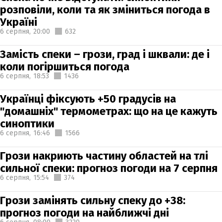
розповіли, коли та як зміниться погода в
Україні
6 серпня,
20:00
632
Замість спеки – грози, град і шквали: де і
коли погіршиться погода
6 серпня,
18:53
1436
Українці фіксують +50 градусів на
"домашніх" термометрах: що на це кажуть
синоптики
6 серпня,
16:46
1566
Грози накриють частину областей на тлі
сильної спеки: прогноз погоди на 7 серпня
6 серпня,
15:54
374
Грози замінять сильну спеку до +38:
прогноз погоди на найближчі дні