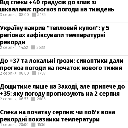
Від спеки +40 градусів до злив зі
шквалами: прогноз погоди на тиждень
3 серпня,
08:00
5435
Україну накрив "тепловий купол": у 5
регіонах зафіксували температурні
рекорди
2 серпня,
14:52
3633
До +37 та локальні грози: синоптики дали
прогноз погоди на початок нового тижня
2 серпня,
08:00
1787
Дощитиме лише на Заході, але припече до
+35: яку погоду прогнозують на 2 серпня
2 серпня,
06:57
2686
Спека на початку серпня: чи поб'є вона
рекордні показники температури
1 серпня,
20:00
1536