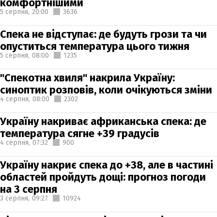
комфортнішими
5 серпня,
20:00
3636
Спека не відступає: де будуть грози та чи
опуститься температура цього тижня
5 серпня,
08:00
1235
"Спекотна хвиля" накрила Україну:
синоптик розповів, коли очікуються зміни
4 серпня,
08:00
2302
Україну накриває африканська спека: де
температура сягне +39 градусів
4 серпня,
07:32
900
Україну накриє спека до +38, але в частині
областей пройдуть дощі: прогноз погоди
на 3 серпня
3 серпня,
09:27
10924