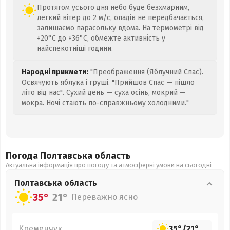
Протягом усього дня небо буде безхмарним,
легкий вітер до 2 м/с, опадів не передбачається,
залишаємо парасольку вдома. На термометрі від
+20°C до +36°C, обмежте активність у
найспекотніші години.
Народні прикмети:
"Преображення (Яблучний Спас).
Освячують яблука і груші. "Прийшов Спас — пішло
літо від нас". Сухий день — суха осінь, мокрий —
мокра. Ночі стають по-справжньому холодними."
Погода Полтавська
область
Актуальна інформація про погоду та атмосферні умови на сьогодні
Полтавська
область
35°
21°
Переважно ясно
Кременчук
35°
/
21°