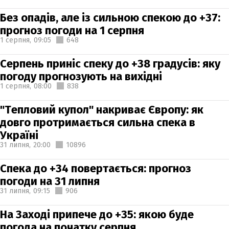
Без опадів, але із сильною спекою до +37:
прогноз погоди на 1 серпня
1 серпня,
09:05
648
Серпень приніс спеку до +38 градусів: яку
погоду прогнозують на вихідні
1 серпня,
08:00
838
"Тепловий купол" накриває Європу: як
довго протримається сильна спека в
Україні
31 липня,
20:00
10896
Спека до +34 повертається: прогноз
погоди на 31 липня
31 липня,
09:15
906
На Заході припече до +35: якою буде
погода на початку серпня