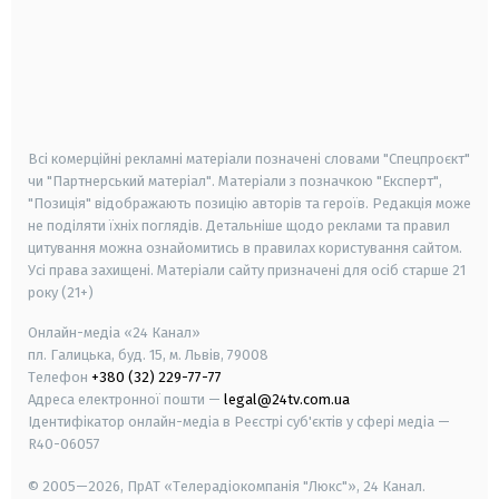
android
apple
smart tv
samsung smart tv
Всі комерційні рекламні матеріали позначені словами "Спецпроєкт"
чи "Партнерський матеріал". Матеріали з позначкою "Експерт",
"Позиція" відображають позицію авторів та героїв. Редакція може
не поділяти їхніх поглядів. Детальніше щодо реклами та правил
цитування можна ознайомитись в правилах користування сайтом.
Усі права захищені.
Матеріали сайту призначені для осіб старше
21
року (21+)
Онлайн-медіа «24 Канал»
пл. Галицька, буд. 15, м. Львів, 79008
Телефон
+380 (32) 229-77-77
Адреса електронної пошти —
legal@24tv.com.ua
Ідентифікатор онлайн-медіа в Реєстрі суб'єктів у сфері медіа —
R40-06057
© 2005—2026,
ПрАТ «Телерадіокомпанія "Люкс"», 24 Канал.