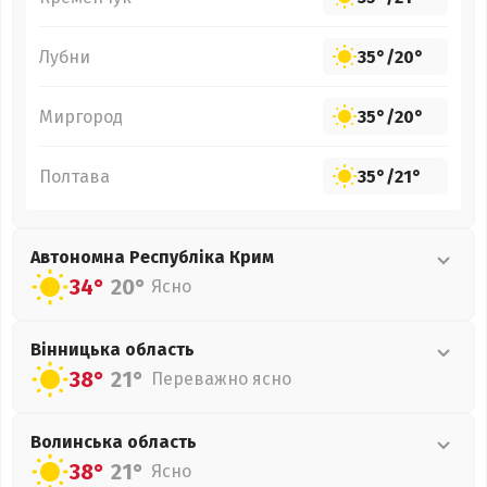
Лубни
35°
/
20°
Миргород
35°
/
20°
Полтава
35°
/
21°
Автономна Республіка Крим
34°
20°
Ясно
Вінницька
область
38°
21°
Переважно ясно
Волинська
область
38°
21°
Ясно