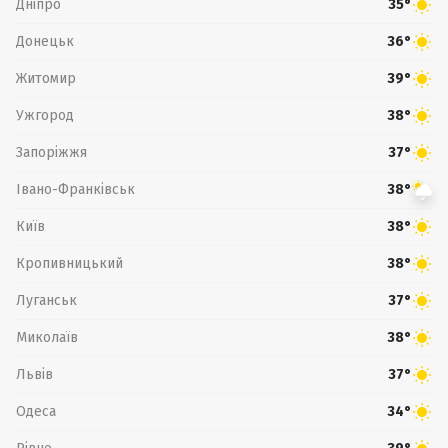
Дніпро
35°
Донецьк
36°
Житомир
39°
Ужгород
38°
Запоріжжя
37°
Івано-Франківськ
38°
Київ
38°
Кропивницький
38°
Луганськ
37°
Миколаїв
38°
Львів
37°
Одеса
34°