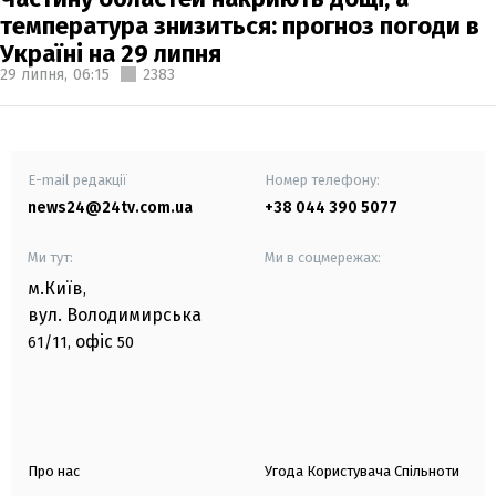
температура знизиться: прогноз погоди в
Україні на 29 липня
29 липня,
06:15
2383
E-mail редакції
Номер телефону:
news24@24tv.com.ua
+38 044 390 5077
Ми тут:
Ми в соцмережах:
м.Київ
,
вул. Володимирська
офіс
61/11,
50
Про нас
Угода Користувача Спільноти