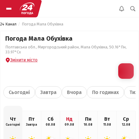
24 Канал
Погода Мала Обухівка
Погода Мала Обухівка
Полтавська обл., Миргородський район, Мала Обухівка, 50.16°Пн,
33.97°Сх
Змінити місто
Сьогодні
Завтра
Вчора
По годинах
Тиж
Чт
Пт
Сб
Нд
Пн
Вт
Ср
Сьогодні
Завтра
08.08
09.08
10.08
11.08
12.08