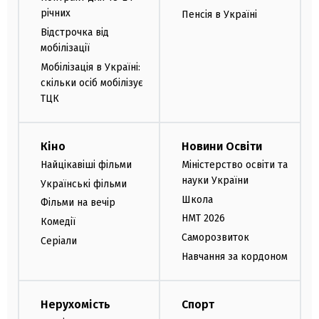
річних
Пенсія в Україні
Відстрочка від
мобілізації
Мобілізація в Україні:
скільки осіб мобілізує
ТЦК
Кіно
Новини Освіти
Найцікавіші фільми
Міністерство освіти та
науки України
Українські фільми
Школа
Фільми на вечір
НМТ 2026
Комедії
Саморозвиток
Серіали
Навчання за кордоном
Нерухомість
Спорт