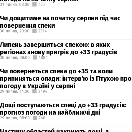
31 липня,
08:00
425
Чи дощитиме на початку серпня під час
повернення спеки
30 липня,
20:00
2314
Липень завершиться спекою: в яких
регіонах знову пригріє до +33 градусів
30 липня,
08:00
1884
Чи повернеться спека до +35 та коли
припиняться опади: інтерв'ю із Птухою про
погоду в Україні у серпні
29 липня,
14:00
2494
Дощі поступаються спеці до +33 градусів:
прогноз погоди на найближчі дні
29 липня,
08:00
248
Частину областей накриють дощі, а