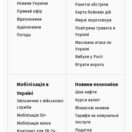
Новини України
Ракетні обстріли
Прямий ефір
Карта бойових дій
Відеоновини
Мирні переговори
Аудіоновини
Повітряна тривога в
Україні
Погода
Масована атака по
Україні
Вибухи у Росії
Втрати ворога
Мобілізація в
Новини економіки
Ціна нафти
Україні
Курси валют
Звільнення з військової
служби
Фінансові новини
Мобілізація 50+
Тарифи на комунальні
послуги
Мобілізація жінок
Податки
Контракт для 18-24-