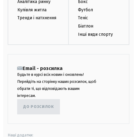
Аналітика ринку
Бокс
Купівля житла
Футбол
Тренди і натхнення
Теніс
Біатлон
Інші види спорту
Email - розсилка
Будьте в курсі всіх новин і оновлень!
Перейдіть на сторінку наших розсилок, щоб
обрати ті, що відповідають вашим
інтересам.
ДО РОЗСИЛОК
Наші додатки: