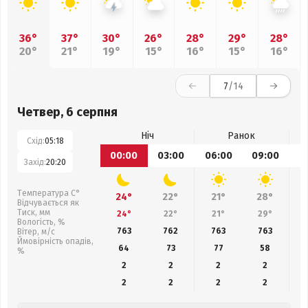
36°
37°
30°
26°
28°
29°
28°
20°
21°
19°
15°
16°
15°
16°
7
/14
Четвер, 6 серпня
Ніч
Ранок
Схід:
05:18
00:00
03:00
06:00
09:00
1
Захід:
20:20
Температура С°
24°
22°
21°
28°
Відчувається як
Тиск, мм
24°
22°
21°
29°
Вологість, %
763
762
763
763
Вітер, м/с
Ймовірність опадів,
64
73
77
58
%
2
2
2
2
2
2
2
2