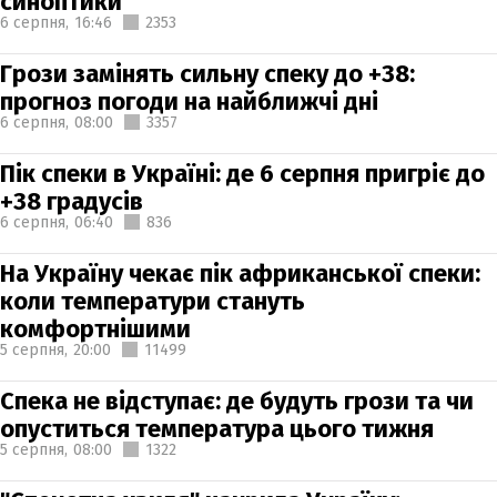
синоптики
6 серпня,
16:46
2353
Грози замінять сильну спеку до +38:
прогноз погоди на найближчі дні
6 серпня,
08:00
3357
Пік спеки в Україні: де 6 серпня пригріє до
+38 градусів
6 серпня,
06:40
836
На Україну чекає пік африканської спеки:
коли температури стануть
комфортнішими
5 серпня,
20:00
11499
Спека не відступає: де будуть грози та чи
опуститься температура цього тижня
5 серпня,
08:00
1322