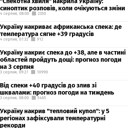
"Спекотна хвиля" накрила Україну:
синоптик розповів, коли очікуються зміни
4 серпня,
08:00
2350
Україну накриває африканська спека: де
температура сягне +39 градусів
4 серпня,
07:32
912
Україну накриє спека до +38, але в частині
областей пройдуть дощі: прогноз погоди
на 3 серпня
3 серпня,
09:27
10990
Від спеки +40 градусів до злив зі
шквалами: прогноз погоди на тиждень
3 серпня,
08:00
5465
Україну накрив "тепловий купол": у 5
регіонах зафіксували температурні
рекорди