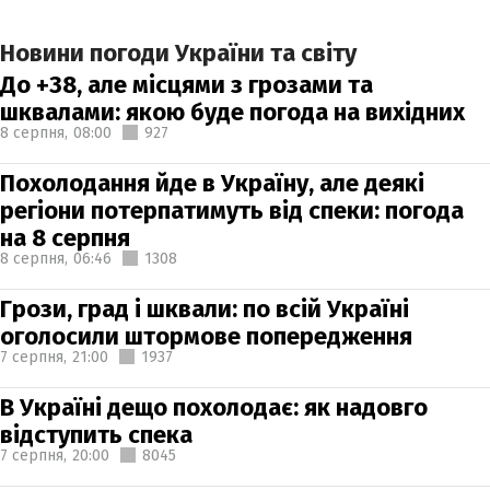
Новини погоди України та світу
До +38, але місцями з грозами та
шквалами: якою буде погода на вихідних
8 серпня,
08:00
927
Похолодання йде в Україну, але деякі
регіони потерпатимуть від спеки: погода
на 8 серпня
8 серпня,
06:46
1308
Грози, град і шквали: по всій Україні
оголосили штормове попередження
7 серпня,
21:00
1937
В Україні дещо похолодає: як надовго
відступить спека
7 серпня,
20:00
8045