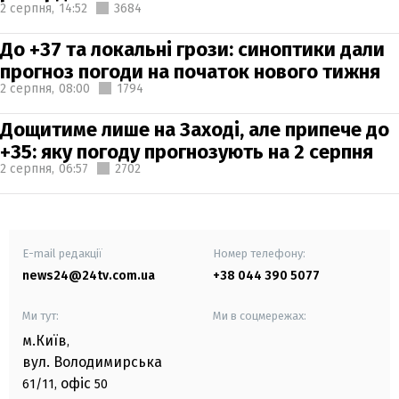
2 серпня,
14:52
3684
До +37 та локальні грози: синоптики дали
прогноз погоди на початок нового тижня
2 серпня,
08:00
1794
Дощитиме лише на Заході, але припече до
+35: яку погоду прогнозують на 2 серпня
2 серпня,
06:57
2702
E-mail редакції
Номер телефону:
news24@24tv.com.ua
+38 044 390 5077
Ми тут:
Ми в соцмережах:
м.Київ
,
вул. Володимирська
офіс
61/11,
50