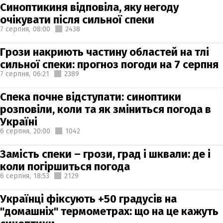
Синоптикиня відповіла, яку негоду
очікувати після сильної спеки
7 серпня,
08:00
2438
Грози накриють частину областей на тлі
сильної спеки: прогноз погоди на 7 серпня
7 серпня,
06:21
2389
Спека почне відступати: синоптики
розповіли, коли та як зміниться погода в
Україні
6 серпня,
20:00
1042
Замість спеки – грози, град і шквали: де і
коли погіршиться погода
6 серпня,
18:53
2129
Українці фіксують +50 градусів на
"домашніх" термометрах: що на це кажуть