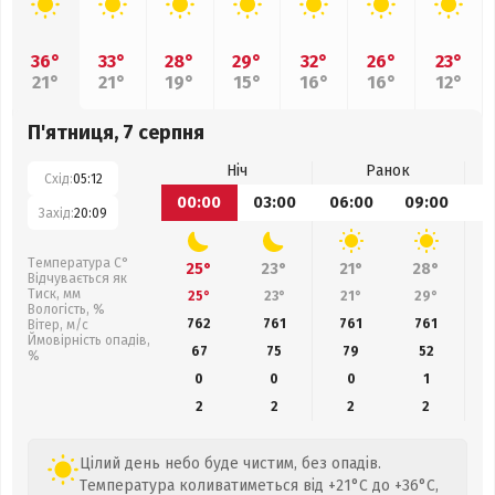
36°
33°
28°
29°
32°
26°
23°
21°
21°
19°
15°
16°
16°
12°
П'ятниця, 7 серпня
Ніч
Ранок
Схід:
05:12
00:00
03:00
06:00
09:00
1
Захід:
20:09
Температура С°
25°
23°
21°
28°
Відчувається як
Тиск, мм
25°
23°
21°
29°
Вологість, %
762
761
761
761
Вітер, м/с
Ймовірність опадів,
67
75
79
52
%
0
0
0
1
2
2
2
2
Цілий день небо буде чистим, без опадів.
Температура коливатиметься від +21°C до +36°C,