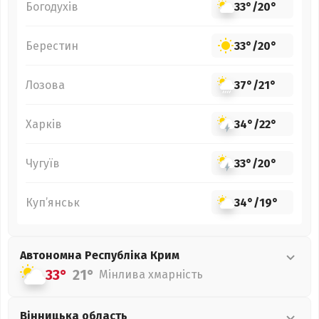
Богодухів
33°
/
20°
Берестин
33°
/
20°
Лозова
37°
/
21°
Харків
34°
/
22°
Чугуїв
33°
/
20°
Куп’янськ
34°
/
19°
Автономна Республіка Крим
33°
21°
Мінлива хмарність
Вінницька
область