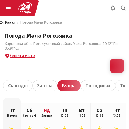
24 Канал
Погода Мала Рогозянка
Погода Мала Рогозянка
Харківська обл., Богодухівський район, Мала Рогозянка, 50.12°Пн,
35.91°Сх
Змінити місто
Сьогодні
Завтра
Вчора
По годинах
Тиж
Пт
Сб
Нд
Пн
Вт
Ср
Чт
Вчора
Сьогодні
Завтра
10.08
11.08
12.08
13.08