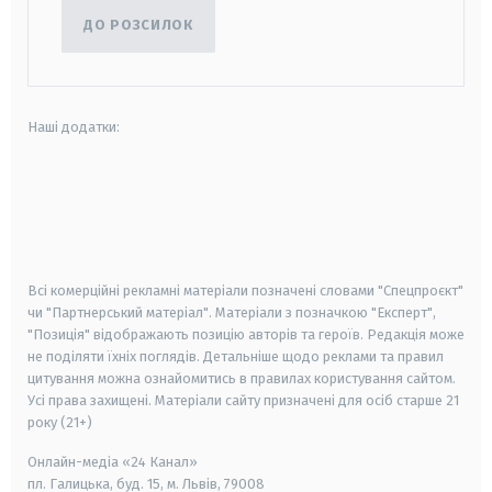
ДО РОЗСИЛОК
Наші додатки:
android
apple
smart tv
samsung smart tv
Всі комерційні рекламні матеріали позначені словами "Спецпроєкт"
чи "Партнерський матеріал". Матеріали з позначкою "Експерт",
"Позиція" відображають позицію авторів та героїв. Редакція може
не поділяти їхніх поглядів. Детальніше щодо реклами та правил
цитування можна ознайомитись в правилах користування сайтом.
Усі права захищені.
Матеріали сайту призначені для осіб старше
21
року (21+)
Онлайн-медіа «24 Канал»
пл. Галицька, буд. 15, м. Львів, 79008