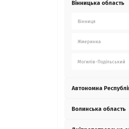
Вінницька
область
Вінниця
Жмеринка
Могилів-Подільський
Автономна Республі
Волинська
область