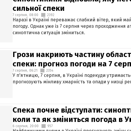
сильної спеки
7 серпня,
08:00
2392
Наразі в Україні переважає слабкий вітер, який м
погоду. Однак уже із 7 серпня через проходження 
синоптична ситуація зміниться.
Грози накриють частину областе
спеки: прогноз погоди на 7 сер
7 серпня,
06:21
2354
У п'ятницю, 7 серпня, в Україні подекуди утримаєт
прогнозують мінливу хмарність та опади у низці рег
Спека почне відступати: синопт
коли та як зміниться погода в У
6 серпня,
20:00
957
Найближчими днями в Україні прогнозують зміну син