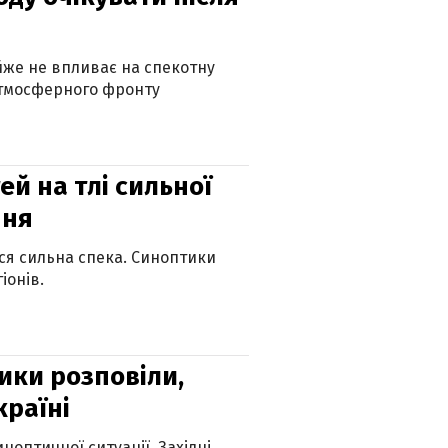
айже не впливає на спекотну
атмосферного фронту
й на тлі сильної
пня
ься сильна спека. Синоптики
іонів.
ики розповіли,
країні
оптичної ситуації. Західні