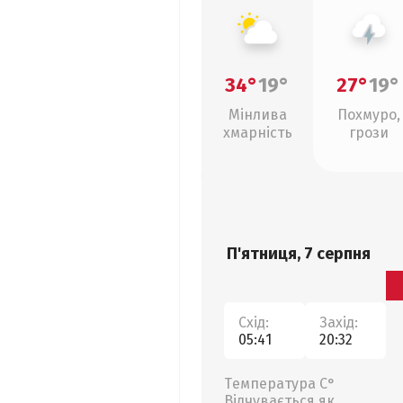
34°
19°
27°
19°
Мінлива
Похмуро,
хмарність
грози
П'ятниця, 7 серпня
Схід:
Захід:
05:41
20:32
Температура С°
Відчувається як