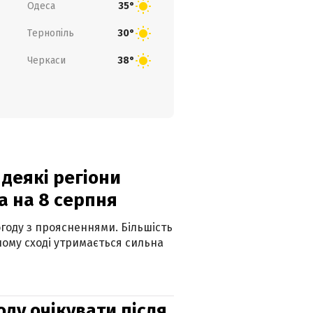
Одеса
35°
Тернопіль
30°
Черкаси
38°
 деякі регіони
а на 8 серпня
огоду з проясненнями. Більшість
ному сході утримається сильна
оду очікувати після