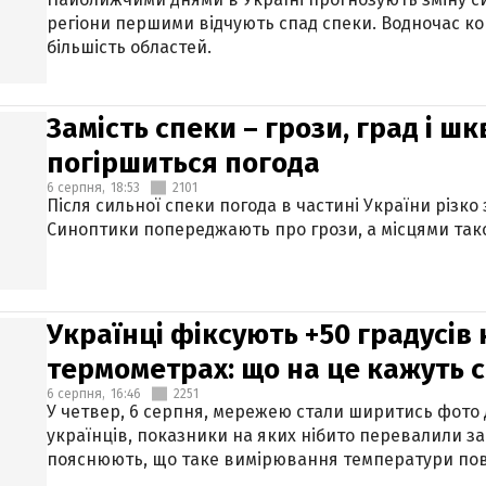
регіони першими відчують спад спеки. Водночас к
більшість областей.
Замість спеки – грози, град і шк
погіршиться погода
6 серпня,
18:53
2101
Після сильної спеки погода в частині України різко
Синоптики попереджають про грози, а місцями тако
Українці фіксують +50 градусів
термометрах: що на це кажуть 
6 серпня,
16:46
2251
У четвер, 6 серпня, мережею стали ширитись фото
українців, показники на яких нібито перевалили за
пояснюють, що таке вимірювання температури пов