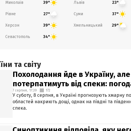
Миколаїв
Львів
39°
23°
Рівне
Суми
27°
37°
Херсон
Хмельницький
39°
29°
Севастополь
34°
ни та світу
Похолодання йде в Україну, але
потерпатимуть від спеки: погод
7 серпня,
17:39
172
У суботу, 8 серпня, в Україні прогнозують хмарну п
областей накриють дощі, однак на півдні та півден
спека.
Синоптикиня відповіла, яку нег