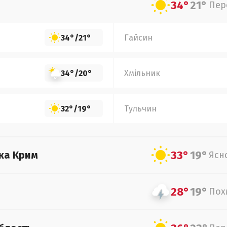
34°
21°
Пер
34°
/
21°
Гайсин
34°
/
20°
Хмільник
32°
/
19°
Тульчин
33°
19°
ка Крим
Ясн
28°
19°
Пох