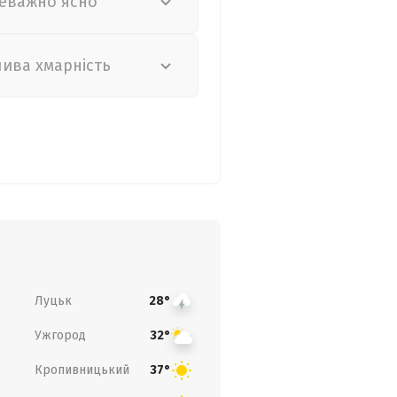
еважно ясно
лива хмарність
Луцьк
28°
Ужгород
32°
Кропивницький
37°