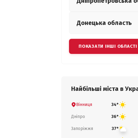
Дніпропетровська
о
Донецька
область
ПОКАЗАТИ ІНШІ ОБЛАСТІ
Найбільші міста в Укра
Вінниця
34°
Дніпро
36°
Запоріжжя
37°