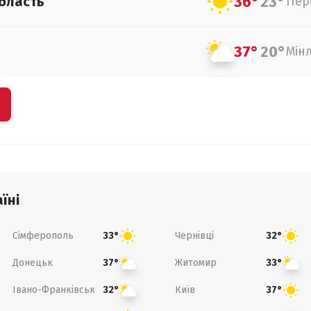
36°
23°
бласть
Пер
37°
20°
Мін
їні
Сімферополь
Чернівці
33°
32°
Донецьк
Житомир
37°
33°
Івано-Франківськ
Київ
32°
37°