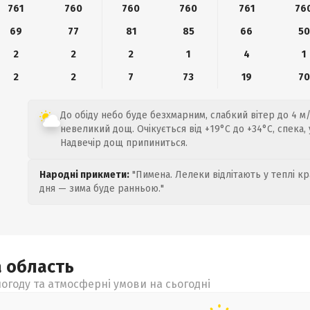
761
760
760
760
761
76
69
77
81
85
66
50
2
2
2
1
4
1
2
2
7
73
19
70
До обіду небо буде безхмарним, слабкий вітер до 4 м
невеликий дощ. Очікується від +19°C до +34°C, спека,
Надвечір дощ припиниться.
Народні прикмети:
"Пимена. Лелеки відлітають у теплі кр
дня — зима буде ранньою."
а
область
огоду та атмосферні умови на сьогодні