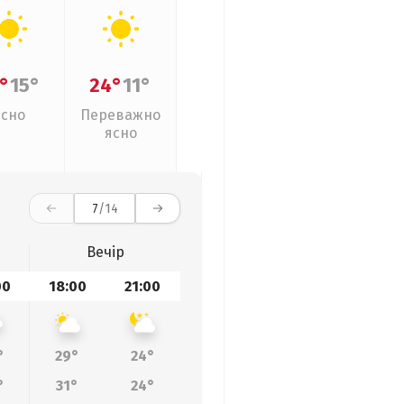
°
15°
24°
11°
Ясно
Переважно
ясно
7
/14
Вечір
00
18:00
21:00
°
29°
24°
°
31°
24°