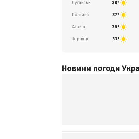
Луганськ
38°
Полтава
37°
Харків
36°
Чернігів
33°
Новини погоди Украї