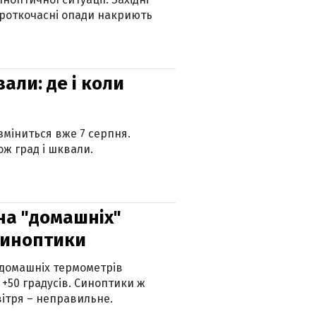
ороткочасні опади накриють
вали: де і коли
 зміниться вже 7 серпня.
ж град і шквали.
 на "домашніх"
синоптики
 домашніх термометрів
 +50 градусів. Синоптики ж
ітря – неправильне.