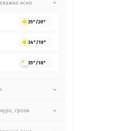
еважно ясно
35°
/
20°
34°
/
19°
35°
/
18°
о
муро, грози