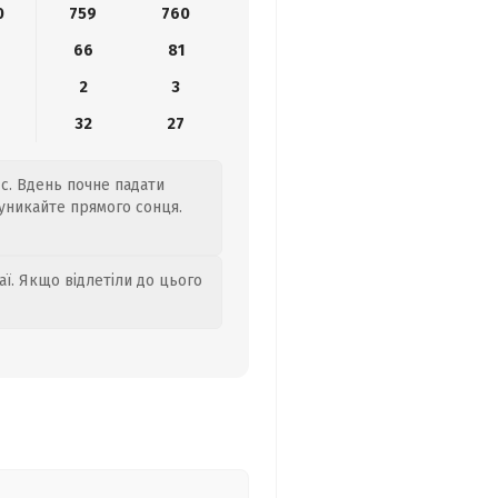
0
759
760
66
81
2
3
32
27
/с. Вдень почне падати
 уникайте прямого сонця.
аї. Якщо відлетіли до цього