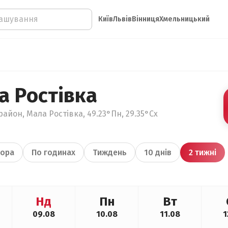
Київ
Львів
Вінниця
Хмельницький
а Ростівка
айон, Мала Ростівка, 49.23°Пн, 29.35°Сх
ора
По годинах
Тиждень
10 днів
2 тижні
Нд
Пн
Вт
09.08
10.08
11.08
1