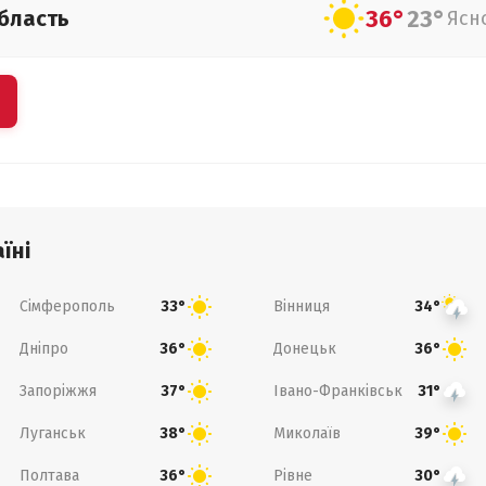
36°
23°
бласть
Ясн
їні
Сімферополь
Вінниця
33°
34°
Дніпро
Донецьк
36°
36°
Запоріжжя
Івано-Франківськ
37°
31°
Луганськ
Миколаїв
38°
39°
Полтава
Рівне
36°
30°