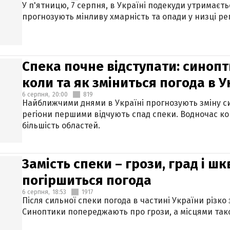
У п'ятницю, 7 серпня, в Україні подекуди утримаєт
прогнозують мінливу хмарність та опади у низці рег
Спека почне відступати: синопт
коли та як зміниться погода в У
6 серпня,
20:00
819
Найближчими днями в Україні прогнозують зміну син
регіони першими відчують спад спеки. Водночас к
більшість областей.
Замість спеки – грози, град і шк
погіршиться погода
6 серпня,
18:53
1917
Після сильної спеки погода в частині України різко
Синоптики попереджають про грози, а місцями тако