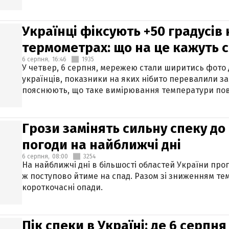
Українці фіксують +50 градусів
термометрах: що на це кажуть 
6 серпня,
16:46
1935
У четвер, 6 серпня, мережею стали ширитись фото
українців, показники на яких нібито перевалили за
пояснюють, що таке вимірювання температури пов
Грози замінять сильну спеку до 
погоди на найближчі дні
6 серпня,
08:00
3254
На найближчі дні в більшості областей України про
ж поступово йтиме на спад. Разом зі зниженням те
короткочасні опади.
Пік спеки в Україні: де 6 серпня