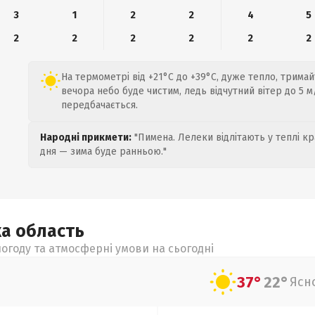
3
1
2
2
4
5
2
2
2
2
2
2
На термометрі від +21°C до +39°C, дуже тепло, тримайт
вечора небо буде чистим, ледь відчутний вітер до 5 м/
передбачається.
Народні прикмети:
"Пимена. Лелеки відлітають у теплі кр
дня — зима буде ранньою."
ка
область
огоду та атмосферні умови на сьогодні
37°
22°
Ясн