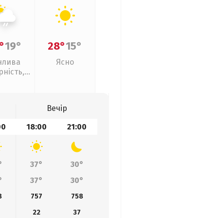
°
19°
28°
15°
нлива
Ясно
рність,
кий дощ
Вечір
00
18:00
21:00
°
37°
30°
°
37°
30°
8
757
758
22
37