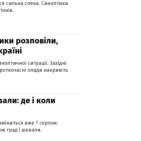
ься сильна спека. Синоптики
іонів.
ики розповіли,
країні
оптичної ситуації. Західні
ороткочасні опади накриють
вали: де і коли
 зміниться вже 7 серпня.
ж град і шквали.