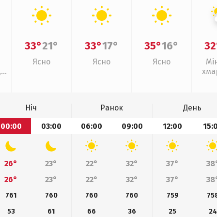
33°
21°
33°
17°
35°
16°
32
Ясно
Ясно
Ясно
Мі
,
хма
слаб
Ніч
Ранок
День
00:00
03:00
06:00
09:00
12:00
15:
26°
23°
22°
32°
37°
38
26°
23°
22°
32°
37°
38
761
760
760
760
759
75
53
61
66
36
25
24