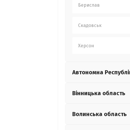
Берислав
Скадовськ
Херсон
Автономна Республі
Вінницька
область
Волинська
область