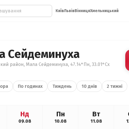
Київ
Львів
Вінниця
Хмельницький
а Сейдеминуха
кий район, Мала Сейдеминуха, 47.14°Пн, 33.01°Сх
ора
По годинах
Тиждень
10 днів
2 тижні
Нд
Пн
Вт
09.08
10.08
11.08
1