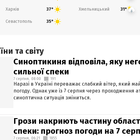
Харків
Хмельницький
37°
31°
Севастополь
35°
ни та світу
Синоптикиня відповіла, яку нег
сильної спеки
7 серпня,
08:00
191
Наразі в Україні переважає слабкий вітер, який м
погоду. Однак уже із 7 серпня через проходження 
синоптична ситуація зміниться.
Грози накриють частину областе
спеки: прогноз погоди на 7 сер
7 серпня,
06:21
1855