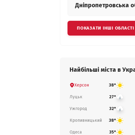
Дніпропетровська
о
ПОКАЗАТИ ІНШІ ОБЛАСТІ
Найбільші міста в Укра
Херсон
38°
Луцьк
27°
Ужгород
32°
Кропивницький
38°
Одеса
35°