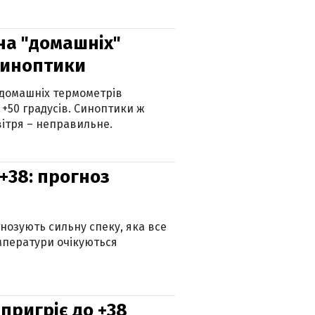
 на "домашніх"
синоптики
 домашніх термометрів
 +50 градусів. Синоптики ж
ітря – неправильне.
+38: прогноз
гнозують сильну спеку, яка все
мператури очікуються
 пригріє до +38