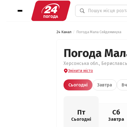
24 Канал
Погода Мала Сейдеминуха
Погода Мал
Херсонська обл., Бериславсь
Змінити місто
Сьогодні
Завтра
Вч
Пт
Сб
Сьогодні
Завтра