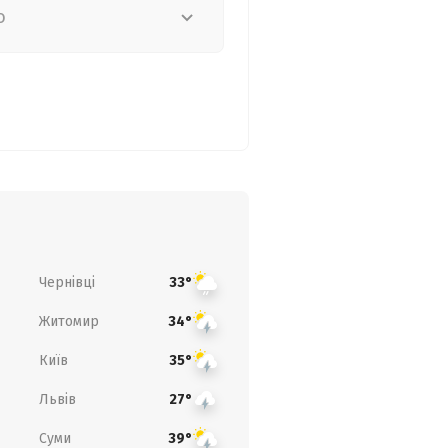
о
Чернівці
33°
Житомир
34°
Київ
35°
Львів
27°
Суми
39°