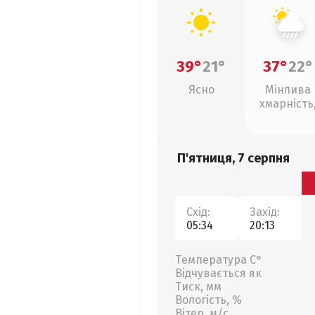
39°
21°
37°
22°
Ясно
Мінлива
хмарність
зливи
П'ятниця, 7 серпня
Схід:
Захід:
05:34
20:13
Температура С°
Відчувається як
Тиск, мм
Вологість, %
Вітер, м/с