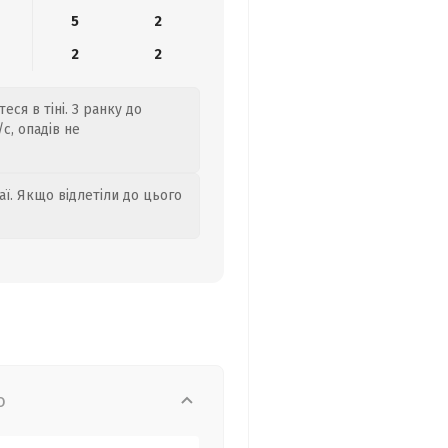
5
2
2
2
еся в тіні. З ранку до
с, опадів не
аї. Якщо відлетіли до цього
о