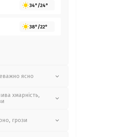
34°
/
24°
38°
/
22°
еважно ясно
лива хмарність,
зи
рно, грози