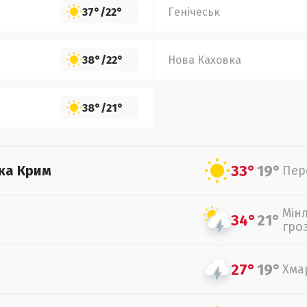
37°
/
22°
Генічеськ
38°
/
22°
Нова Каховка
38°
/
21°
33°
19°
ка Крим
Пер
Мін
34°
21°
гро
27°
19°
Хма