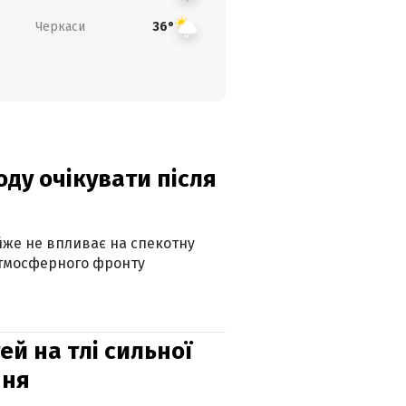
Черкаси
36°
оду очікувати після
айже не впливає на спекотну
атмосферного фронту
й на тлі сильної
пня