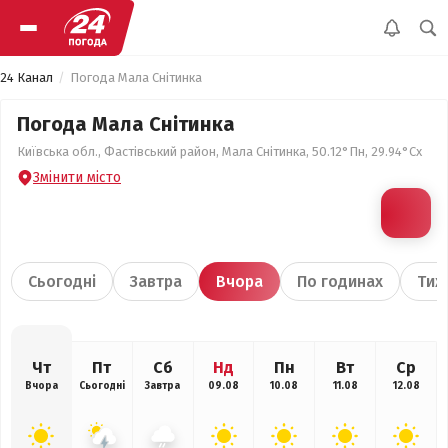
24 Канал
Погода Мала Снітинка
Погода Мала Снітинка
Київська обл., Фастівський район, Мала Снітинка, 50.12°Пн, 29.94°Сх
Змінити місто
Сьогодні
Завтра
Вчора
По годинах
Тиж
Чт
Пт
Сб
Нд
Пн
Вт
Ср
Вчора
Сьогодні
Завтра
09.08
10.08
11.08
12.08