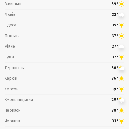
Миколаїв
39°
Львів
23°
Одеса
35°
Полтава
37°
Рівне
27°
Суми
37°
Тернопіль
30°
Харків
36°
Херсон
39°
Хмельницький
29°
Черкаси
38°
Чернігів
33°