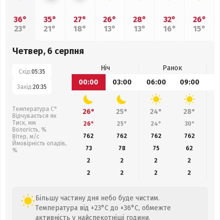
36°
35°
27°
26°
28°
32°
26°
23°
21°
18°
13°
13°
16°
15°
Четвер, 6 серпня
Ніч
Ранок
Схід:
05:35
00:00
03:00
06:00
09:00
1
Захід:
20:35
Температура С°
26°
25°
24°
28°
Відчувається як
Тиск, мм
26°
25°
24°
30°
Вологість, %
762
762
762
762
Вітер, м/с
Ймовірність опадів,
73
78
75
62
%
2
2
2
2
2
2
2
2
Більшу частину дня небо буде чистим.
Температура від +23°C до +36°C, обмежте
активність у найспекотніші години.