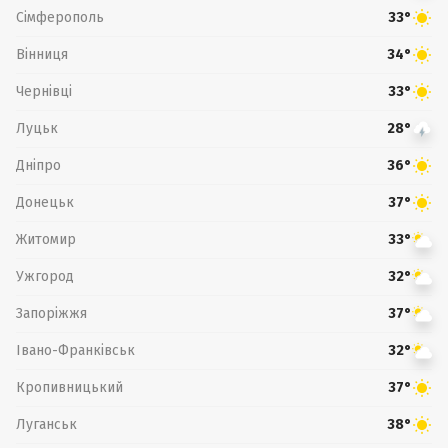
Сімферополь
33°
Вінниця
34°
Чернівці
33°
Луцьк
28°
Дніпро
36°
Донецьк
37°
Житомир
33°
Ужгород
32°
Запоріжжя
37°
Івано-Франківськ
32°
Кропивницький
37°
Луганськ
38°