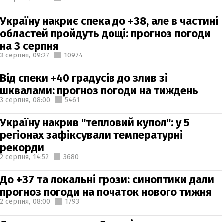
Україну накриє спека до +38, але в частині
областей пройдуть дощі: прогноз погоди
на 3 серпня
3 серпня,
09:27
10974
Від спеки +40 градусів до злив зі
шквалами: прогноз погоди на тиждень
3 серпня,
08:00
5461
Україну накрив "тепловий купол": у 5
регіонах зафіксували температурні
рекорди
2 серпня,
14:52
3680
До +37 та локальні грози: синоптики дали
прогноз погоди на початок нового тижня
2 серпня,
08:00
1793