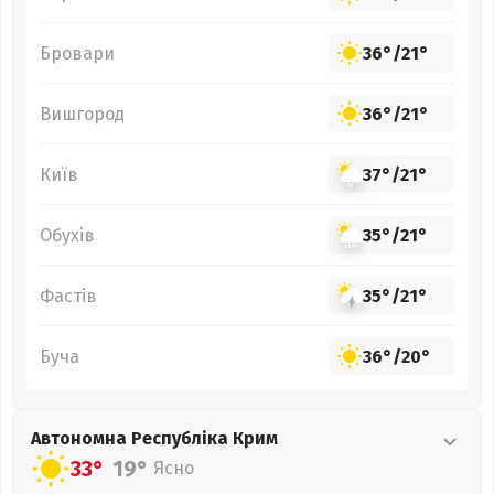
Бровари
36°
/
21°
Вишгород
36°
/
21°
Київ
37°
/
21°
Обухів
35°
/
21°
Фастів
35°
/
21°
Буча
36°
/
20°
Автономна Республіка Крим
33°
19°
Ясно