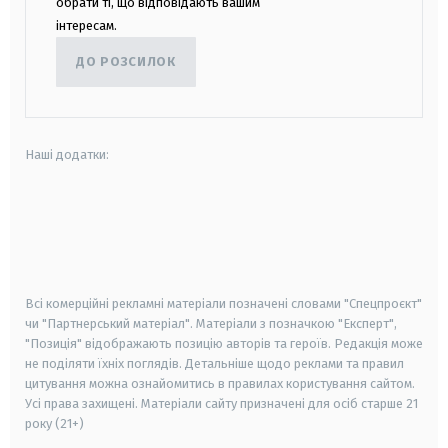
обрати ті, що відповідають вашим
інтересам.
ДО РОЗСИЛОК
Наші додатки:
android
apple
smart tv
samsung smart tv
Всі комерційні рекламні матеріали позначені словами "Спецпроєкт"
чи "Партнерський матеріал". Матеріали з позначкою "Експерт",
"Позиція" відображають позицію авторів та героїв. Редакція може
не поділяти їхніх поглядів. Детальніше щодо реклами та правил
цитування можна ознайомитись в правилах користування сайтом.
Усі права захищені.
Матеріали сайту призначені для осіб старше
21
року (21+)