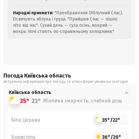
Народні прикмети:
"Преображення (Яблучний Спас).
Освячують яблука і груші. "Прийшов Спас — пішло
літо від нас". Сухий день — суха осінь, мокрий —
мокра. Ночі стають по-справжньому холодними."
Погода Київська
область
Актуальна інформація про погоду та атмосферні умови на сьогодні
Київська
область
35°
22°
Мінлива хмарність, слабкий дощ
Біла Церква
35°
/
22°
Бориспіль
36°
/
20°