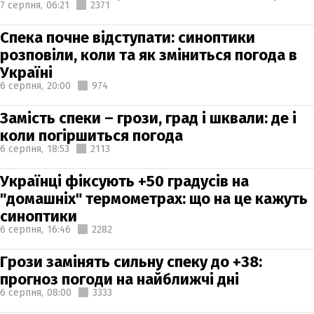
7 серпня,
06:21
2371
Спека почне відступати: синоптики
розповіли, коли та як зміниться погода в
Україні
6 серпня,
20:00
974
Замість спеки – грози, град і шквали: де і
коли погіршиться погода
6 серпня,
18:53
2113
Українці фіксують +50 градусів на
"домашніх" термометрах: що на це кажуть
синоптики
6 серпня,
16:46
2282
Грози замінять сильну спеку до +38:
прогноз погоди на найближчі дні
6 серпня,
08:00
3333