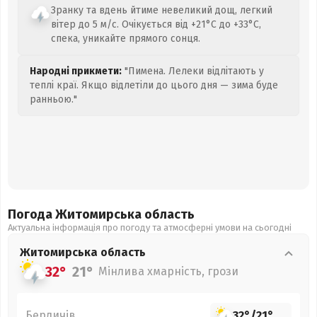
Зранку та вдень йтиме невеликий дощ, легкий
вітер до 5 м/с. Очікується від +21°C до +33°C,
спека, уникайте прямого сонця.
Народні прикмети:
"Пимена. Лелеки відлітають у
теплі краї. Якщо відлетіли до цього дня — зима буде
ранньою."
Погода Житомирська
область
Актуальна інформація про погоду та атмосферні умови на сьогодні
Житомирська
область
32°
21°
Мінлива хмарність, грози
Бердичів
32°
/
21°