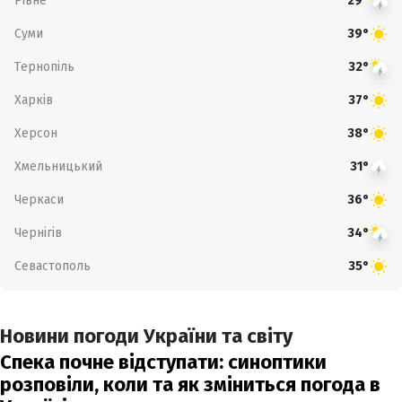
Рівне
29°
Суми
39°
Тернопіль
32°
Харків
37°
Херсон
38°
Хмельницький
31°
Черкаси
36°
Чернігів
34°
Севастополь
35°
Новини погоди України та світу
Спека почне відступати: синоптики
розповіли, коли та як зміниться погода в