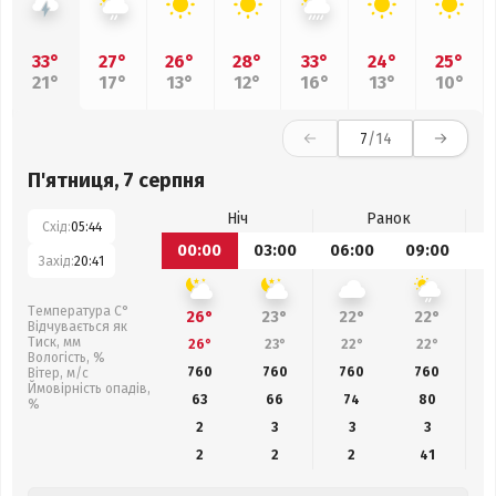
33°
27°
26°
28°
33°
24°
25°
21°
17°
13°
12°
16°
13°
10°
7
/14
П'ятниця, 7 серпня
Ніч
Ранок
Схід:
05:44
00:00
03:00
06:00
09:00
1
Захід:
20:41
Температура С°
26°
23°
22°
22°
Відчувається як
Тиск, мм
26°
23°
22°
22°
Вологість, %
760
760
760
760
Вітер, м/с
Ймовірність опадів,
63
66
74
80
%
2
3
3
3
2
2
2
41