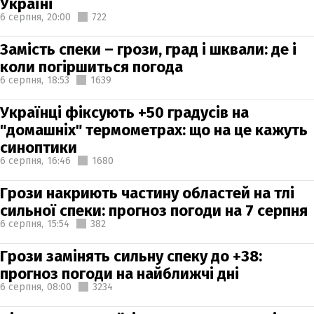
Україні
6 серпня,
20:00
722
Замість спеки – грози, град і шквали: де і
коли погіршиться погода
6 серпня,
18:53
1639
Українці фіксують +50 градусів на
"домашніх" термометрах: що на це кажуть
синоптики
6 серпня,
16:46
1680
Грози накриють частину областей на тлі
сильної спеки: прогноз погоди на 7 серпня
6 серпня,
15:54
382
Грози замінять сильну спеку до +38:
прогноз погоди на найближчі дні
6 серпня,
08:00
3234