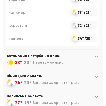
Житомир
33°
/
21°
Коростень
32°
/
21°
Звягель
34°
/
20°
Автономна Республіка Крим
33°
20°
Переважно ясно
Вінницька
область
34°
20°
Мінлива хмарність, грози
Волинська
область
27°
19°
Мінлива хмарність, грози