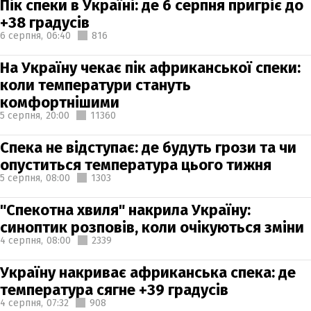
Пік спеки в Україні: де 6 серпня пригріє до
+38 градусів
6 серпня,
06:40
816
На Україну чекає пік африканської спеки:
коли температури стануть
комфортнішими
5 серпня,
20:00
11360
Спека не відступає: де будуть грози та чи
опуститься температура цього тижня
5 серпня,
08:00
1303
"Спекотна хвиля" накрила Україну:
синоптик розповів, коли очікуються зміни
4 серпня,
08:00
2339
Україну накриває африканська спека: де
температура сягне +39 градусів
4 серпня,
07:32
908