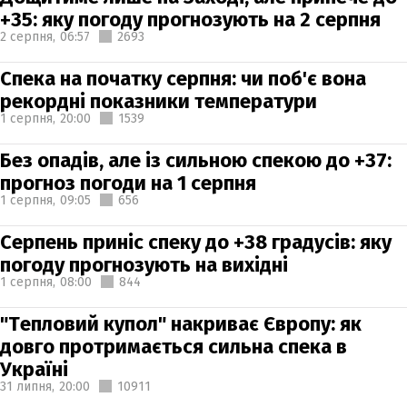
+35: яку погоду прогнозують на 2 серпня
2 серпня,
06:57
2693
Спека на початку серпня: чи поб'є вона
рекордні показники температури
1 серпня,
20:00
1539
Без опадів, але із сильною спекою до +37:
прогноз погоди на 1 серпня
1 серпня,
09:05
656
Серпень приніс спеку до +38 градусів: яку
погоду прогнозують на вихідні
1 серпня,
08:00
844
"Тепловий купол" накриває Європу: як
довго протримається сильна спека в
Україні
31 липня,
20:00
10911