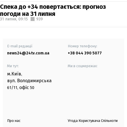
Спека до +34 повертається: прогноз
погоди на 31 липня
31 липня,
09:15
939
E-mail редакції
Номер телефону:
news24@24tv.com.ua
+38 044 390 5077
Ми тут:
Ми в соцмережах:
м.Київ
,
вул. Володимирська
офіс
61/11,
50
Про нас
Угода Користувача Спільноти