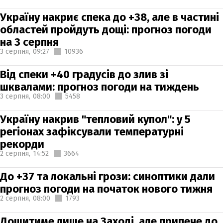
Україну накриє спека до +38, але в частині
областей пройдуть дощі: прогноз погоди
на 3 серпня
3 серпня,
09:27
10936
Від спеки +40 градусів до злив зі
шквалами: прогноз погоди на тиждень
3 серпня,
08:00
5458
Україну накрив "тепловий купол": у 5
регіонах зафіксували температурні
рекорди
2 серпня,
14:52
3664
До +37 та локальні грози: синоптики дали
прогноз погоди на початок нового тижня
2 серпня,
08:00
1793
Дощитиме лише на Заході, але припече до