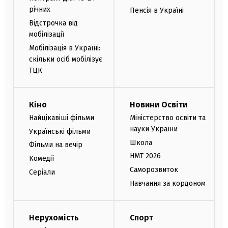
річних
Пенсія в Україні
Відстрочка від
мобілізації
Мобілізація в Україні:
скільки осіб мобілізує
ТЦК
Кіно
Новини Освіти
Найцікавіші фільми
Міністерство освіти та
науки України
Українські фільми
Школа
Фільми на вечір
НМТ 2026
Комедії
Саморозвиток
Серіали
Навчання за кордоном
Нерухомість
Спорт