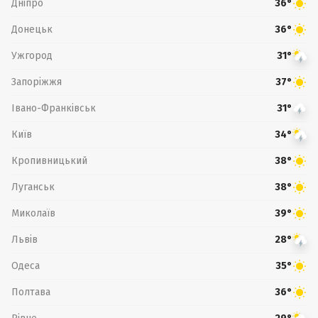
Дніпро
36°
Донецьк
36°
Ужгород
31°
Запоріжжя
37°
Івано-Франківськ
31°
Київ
34°
Кропивницький
38°
Луганськ
38°
Миколаїв
39°
Львів
28°
Одеса
35°
Полтава
36°