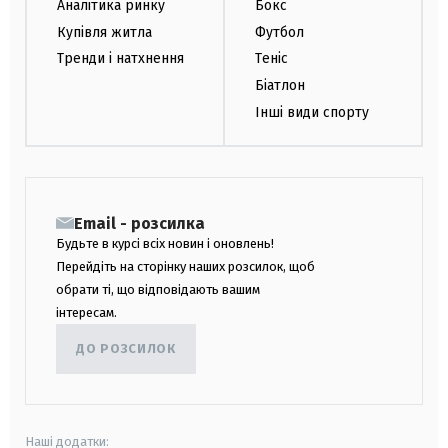
Аналітика ринку
Бокс
Купівля житла
Футбол
Тренди і натхнення
Теніс
Біатлон
Інші види спорту
Email - розсилка
Будьте в курсі всіх новин і оновлень!
Перейдіть на сторінку наших розсилок, щоб
обрати ті, що відповідають вашим
інтересам.
ДО РОЗСИЛОК
Наші додатки: