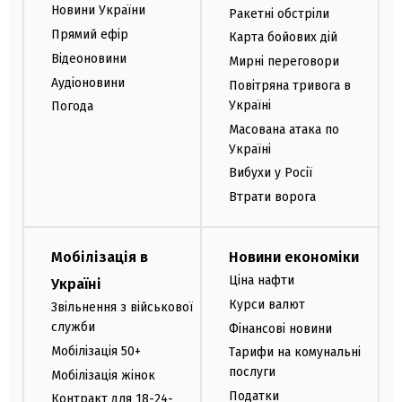
Новини України
Ракетні обстріли
Прямий ефір
Карта бойових дій
Відеоновини
Мирні переговори
Аудіоновини
Повітряна тривога в
Україні
Погода
Масована атака по
Україні
Вибухи у Росії
Втрати ворога
Мобілізація в
Новини економіки
Ціна нафти
Україні
Курси валют
Звільнення з військової
служби
Фінансові новини
Мобілізація 50+
Тарифи на комунальні
послуги
Мобілізація жінок
Податки
Контракт для 18-24-