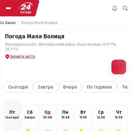
24 Канал
Погода Мала Волиця
Погода Мала Волиця
Житомирська обл., Житомирський район, Мала Волиця, 49.9°Пн,
28.2°Сх
Змінити місто
Сьогодні
Завтра
Вчора
По годинах
Тиж
Пт
Сб
Нд
Пн
Вт
Ср
Чт
Сьогодні
Завтра
09.08
10.08
11.08
12.08
13.08