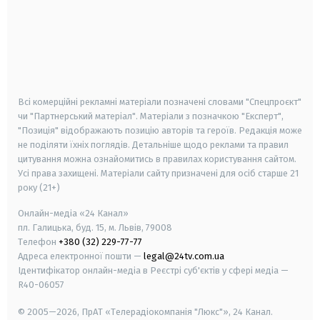
android
apple
smart tv
samsung smart tv
Всі комерційні рекламні матеріали позначені словами "Спецпроєкт"
чи "Партнерський матеріал". Матеріали з позначкою "Експерт",
"Позиція" відображають позицію авторів та героїв. Редакція може
не поділяти їхніх поглядів. Детальніше щодо реклами та правил
цитування можна ознайомитись в правилах користування сайтом.
Усі права захищені.
Матеріали сайту призначені для осіб старше
21
року (21+)
Онлайн-медіа «24 Канал»
пл. Галицька, буд. 15, м. Львів, 79008
Телефон
+380 (32) 229-77-77
Адреса електронної пошти —
legal@24tv.com.ua
Ідентифікатор онлайн-медіа в Реєстрі суб'єктів у сфері медіа —
R40-06057
© 2005—2026,
ПрАТ «Телерадіокомпанія "Люкс"», 24 Канал.