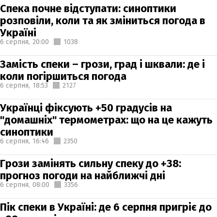
Спека почне відступати: синоптики
розповіли, коли та як зміниться погода в
Україні
6 серпня,
20:00
1038
Замість спеки – грози, град і шквали: де і
коли погіршиться погода
6 серпня,
18:53
2127
Українці фіксують +50 градусів на
"домашніх" термометрах: що на це кажуть
синоптики
6 серпня,
16:46
2350
Грози замінять сильну спеку до +38:
прогноз погоди на найближчі дні
6 серпня,
08:00
3356
Пік спеки в Україні: де 6 серпня пригріє до