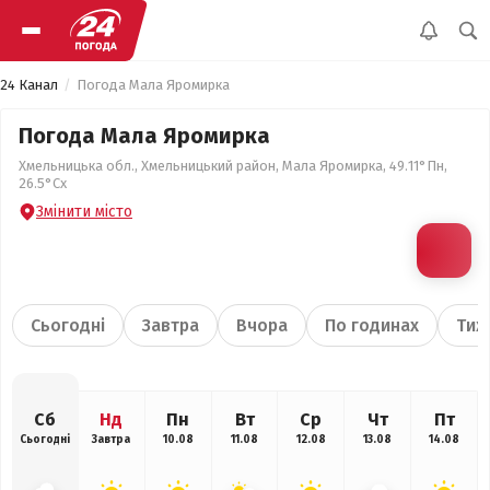
24 Канал
Погода Мала Яромирка
Погода Мала Яромирка
Хмельницька обл., Хмельницький район, Мала Яромирка, 49.11°Пн,
26.5°Сх
Змінити місто
Сьогодні
Завтра
Вчора
По годинах
Тиж
Сб
Нд
Пн
Вт
Ср
Чт
Пт
Сьогодні
Завтра
10.08
11.08
12.08
13.08
14.08