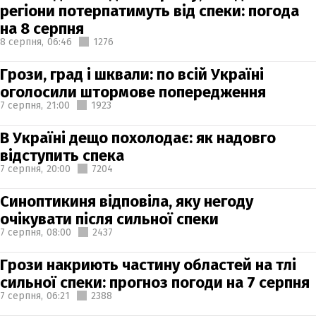
регіони потерпатимуть від спеки: погода
на 8 серпня
8 серпня,
06:46
1276
Грози, град і шквали: по всій Україні
оголосили штормове попередження
7 серпня,
21:00
1923
В Україні дещо похолодає: як надовго
відступить спека
7 серпня,
20:00
7204
Синоптикиня відповіла, яку негоду
очікувати після сильної спеки
7 серпня,
08:00
2437
Грози накриють частину областей на тлі
сильної спеки: прогноз погоди на 7 серпня
7 серпня,
06:21
2388