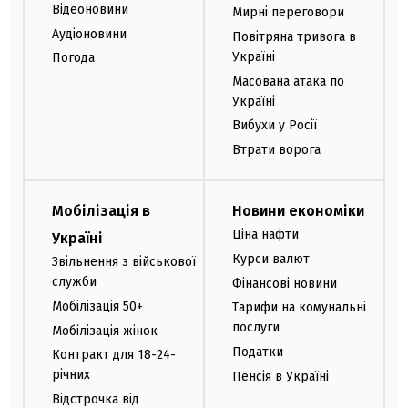
Відеоновини
Мирні переговори
Аудіоновини
Повітряна тривога в
Україні
Погода
Масована атака по
Україні
Вибухи у Росії
Втрати ворога
Мобілізація в
Новини економіки
Ціна нафти
Україні
Курси валют
Звільнення з військової
служби
Фінансові новини
Мобілізація 50+
Тарифи на комунальні
послуги
Мобілізація жінок
Податки
Контракт для 18-24-
річних
Пенсія в Україні
Відстрочка від