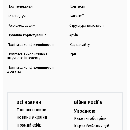
Про телеканал
Контакти
Телеведучі
Вакансії
Рекламодавцям
Структура власності
Правила користування
Архів
Політика конфіденційності
Карта сайту
Політика використання
Ігри
штучного інтелекту
Політика конфіденційності
додатку
Всі новини
Війна Росії з
Головні новини
Україною
Новини України
Ракетні обстріли
Прямий ефір
Карта бойових дій