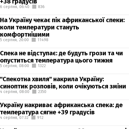
+38 градусів
6 серпня,
06:40
836
На Україну чекає пік африканської спеки:
коли температури стануть
комфортнішими
5 серпня,
20:00
11498
Спека не відступає: де будуть грози та чи
опуститься температура цього тижня
5 серпня,
08:00
1322
"Спекотна хвиля" накрила Україну:
синоптик розповів, коли очікуються зміни
4 серпня,
08:00
2350
Україну накриває африканська спека: де
температура сягне +39 градусів
4 серпня,
07:32
912