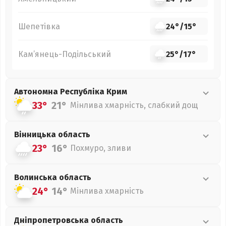
Шепетівка
24°
/
15°
Кам’янець-Подільський
25°
/
17°
Автономна Республіка Крим
33°
21°
Мінлива хмарність, слабкий дощ
Вінницька
область
23°
16°
Похмуро, зливи
Волинська
область
24°
14°
Мінлива хмарність
Дніпропетровська
область