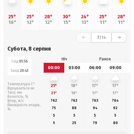
25°
25°
28°
30°
24°
25°
28°
16°
12°
12°
15°
13°
11°
11°
7
/14
Субота, 8 серпня
Ніч
Ранок
Схід:
05:56
00:00
03:00
06:00
09:00
1
Захід:
20:43
Температура С°
21°
18°
17°
17°
Відчувається як
Тиск, мм
21°
18°
17°
17°
Вологість, %
762
762
763
764
Вітер, м/с
Ймовірність опадів,
75
88
94
92
%
5
5
5
5
5
25
79
80