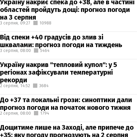
Україну накриє спека до +38, але в частині
областей пройдуть дощі: прогноз погоди
на 3 серпня
3 серпня,
09:27
10988
Від спеки +40 градусів до злив зі
шквалами: прогноз погоди на тиждень
3 серпня,
08:00
5464
Україну накрив "тепловий купол": у 5
регіонах зафіксували температурні
рекорди
2 серпня,
14:52
3684
До +37 та локальні грози: синоптики дали
прогноз погоди на початок нового тижня
2 серпня,
08:00
1794
Дощитиме лише на Заході, але припече до
+35: яку погоду прогнозують на 2 серпня