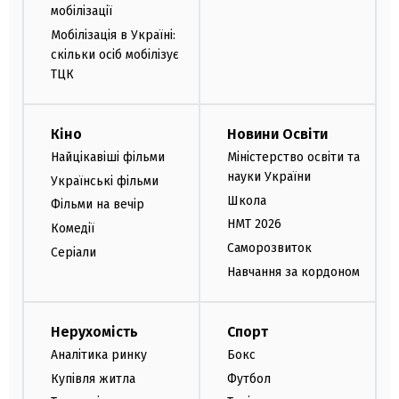
мобілізації
Мобілізація в Україні:
скільки осіб мобілізує
ТЦК
Кіно
Новини Освіти
Найцікавіші фільми
Міністерство освіти та
науки України
Українські фільми
Школа
Фільми на вечір
НМТ 2026
Комедії
Саморозвиток
Серіали
Навчання за кордоном
Нерухомість
Спорт
Аналітика ринку
Бокс
Купівля житла
Футбол