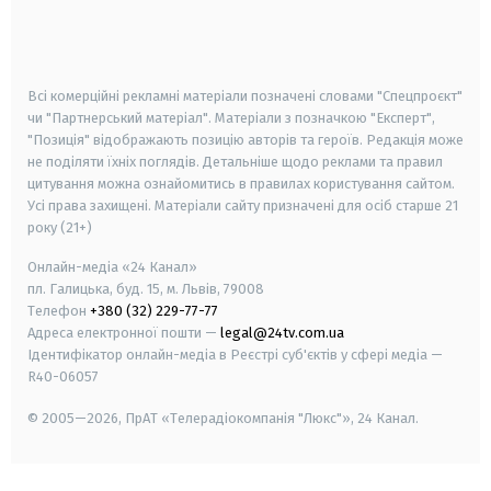
android
apple
smart tv
samsung smart tv
Всі комерційні рекламні матеріали позначені словами "Спецпроєкт"
чи "Партнерський матеріал". Матеріали з позначкою "Експерт",
"Позиція" відображають позицію авторів та героїв. Редакція може
не поділяти їхніх поглядів. Детальніше щодо реклами та правил
цитування можна ознайомитись в правилах користування сайтом.
Усі права захищені.
Матеріали сайту призначені для осіб старше
21
року (21+)
Онлайн-медіа «24 Канал»
пл. Галицька, буд. 15, м. Львів, 79008
Телефон
+380 (32) 229-77-77
Адреса електронної пошти —
legal@24tv.com.ua
Ідентифікатор онлайн-медіа в Реєстрі суб'єктів у сфері медіа —
R40-06057
© 2005—2026,
ПрАТ «Телерадіокомпанія "Люкс"», 24 Канал.