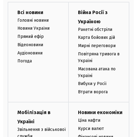
Всі новини
Війна Росії з
Головні новини
Україною
Новини України
Ракетні обстріли
Прямий ефір
Карта бойових дій
Відеоновини
Мирні переговори
Аудіоновини
Повітряна тривога в
Україні
Погода
Масована атака по
Україні
Вибухи у Росії
Втрати ворога
Мобілізація в
Новини економіки
Ціна нафти
Україні
Курси валют
Звільнення з військової
служби
Фінансові новини