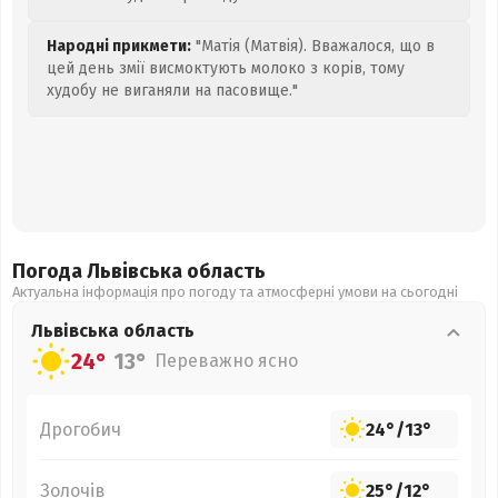
Народні прикмети:
"Матія (Матвія). Вважалося, що в
цей день змії висмоктують молоко з корів, тому
худобу не виганяли на пасовище."
Погода Львівська
область
Актуальна інформація про погоду та атмосферні умови на сьогодні
Львівська
область
24°
13°
Переважно ясно
Дрогобич
24°
/
13°
Золочів
25°
/
12°