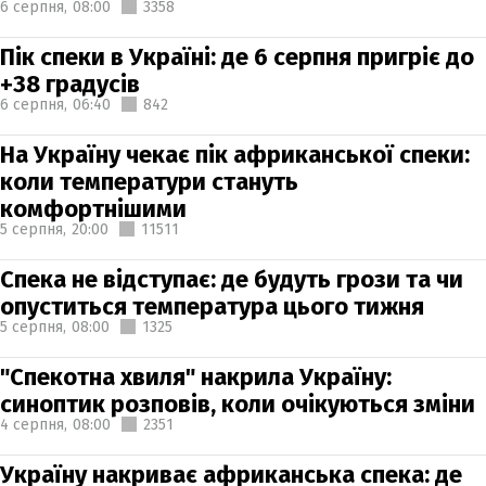
6 серпня,
08:00
3358
Пік спеки в Україні: де 6 серпня пригріє до
+38 градусів
6 серпня,
06:40
842
На Україну чекає пік африканської спеки:
коли температури стануть
комфортнішими
5 серпня,
20:00
11511
Спека не відступає: де будуть грози та чи
опуститься температура цього тижня
5 серпня,
08:00
1325
"Спекотна хвиля" накрила Україну:
синоптик розповів, коли очікуються зміни
4 серпня,
08:00
2351
Україну накриває африканська спека: де