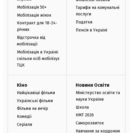
Мобілізація 50+
Тарифи на комунальні
послуги
Мобілізація жінок
Податки
Контракт для 18-24-
річних
Пенсія в Україні
Відстрочка від
мобілізації
Мобілізація в Україні:
скільки осіб мобілізує
ТЦК
Кіно
Новини Освіти
Найцікавіші фільми
Міністерство освіти та
науки України
Українські фільми
Школа
Фільми на вечір
НМТ 2026
Комедії
Саморозвиток
Серіали
Навчання за кордоном