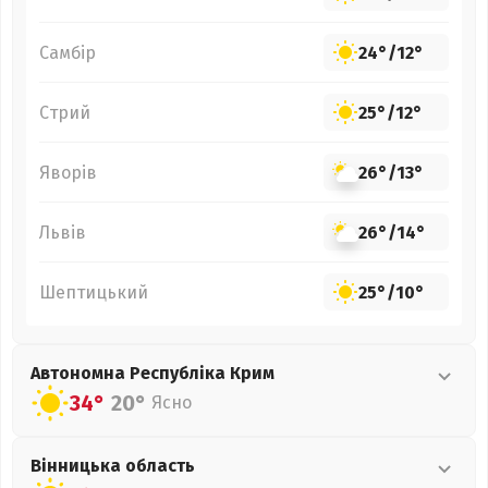
Самбір
24°
/
12°
Стрий
25°
/
12°
Яворів
26°
/
13°
Львів
26°
/
14°
Шептицький
25°
/
10°
Автономна Республіка Крим
34°
20°
Ясно
Вінницька
область