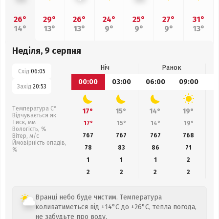
26°
29°
26°
24°
25°
27°
31°
14°
13°
13°
9°
9°
9°
13°
Неділя, 9 серпня
Ніч
Ранок
Схід:
06:05
00:00
03:00
06:00
09:00
1
Захід:
20:53
Температура С°
17°
15°
14°
19°
Відчувається як
Тиск, мм
17°
15°
14°
19°
Вологість, %
767
767
767
768
Вітер, м/с
Ймовірність опадів,
78
83
86
71
%
1
1
1
2
2
2
2
2
Вранці небо буде чистим. Температура
коливатиметься від +14°C до +26°C, тепла погода,
не забудьте про воду.