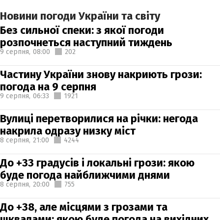
Новини погоди України та світу
Без сильної спеки: з якої погоди
розпочнеться наступний тиждень
9 серпня,
08:00
202
Частину України знову накриють грози:
погода на 9 серпня
9 серпня,
06:33
1921
Вулиці перетворилися на річки: негода
накрила одразу низку міст
8 серпня,
21:00
4244
До +33 градусів і локальні грози: якою
буде погода найближчими днями
8 серпня,
20:00
755
До +38, але місцями з грозами та
шквалами: якою буде погода на вихідних