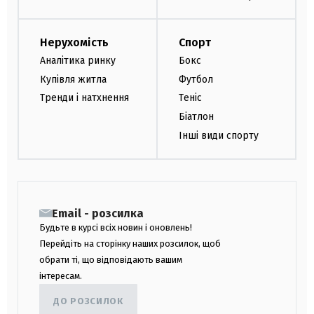
Нерухомість
Спорт
Аналітика ринку
Бокс
Купівля житла
Футбол
Тренди і натхнення
Теніс
Біатлон
Інші види спорту
Email - розсилка
Будьте в курсі всіх новин і оновлень!
Перейдіть на сторінку наших розсилок, щоб
обрати ті, що відповідають вашим
інтересам.
ДО РОЗСИЛОК