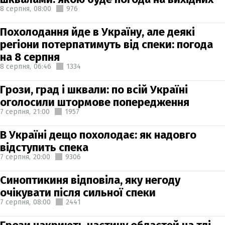
8 серпня,
08:00
976
Похолодання йде в Україну, але деякі
регіони потерпатимуть від спеки: погода
на 8 серпня
8 серпня,
06:46
1334
Грози, град і шквали: по всій Україні
оголосили штормове попередження
7 серпня,
21:00
1957
В Україні дещо похолодає: як надовго
відступить спека
7 серпня,
20:00
9306
Синоптикиня відповіла, яку негоду
очікувати після сильної спеки
7 серпня,
08:00
2441