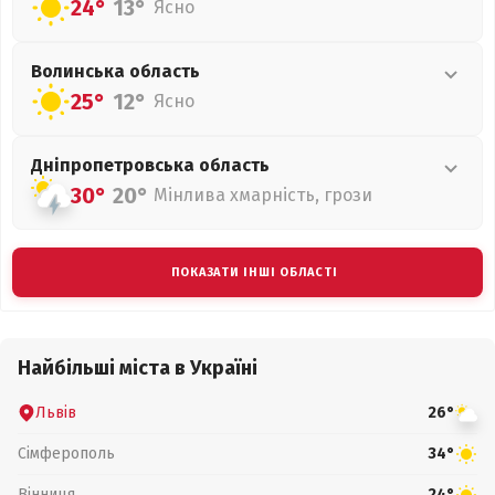
24°
13°
Ясно
Волинська
область
25°
12°
Ясно
Дніпропетровська
область
30°
20°
Мінлива хмарність, грози
ПОКАЗАТИ ІНШІ ОБЛАСТІ
Найбільші міста в Україні
Львів
26°
Сімферополь
34°
Вінниця
24°