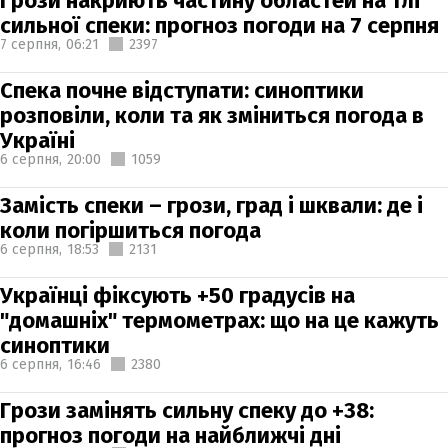
Грози накриють частину областей на тлі
сильної спеки: прогноз погоди на 7 серпня
7 серпня,
06:21
2397
Спека почне відступати: синоптики
розповіли, коли та як зміниться погода в
Україні
6 серпня,
20:00
1059
Замість спеки – грози, град і шквали: де і
коли погіршиться погода
6 серпня,
18:53
2131
Українці фіксують +50 градусів на
"домашніх" термометрах: що на це кажуть
синоптики
6 серпня,
16:46
2380
Грози замінять сильну спеку до +38:
прогноз погоди на найближчі дні