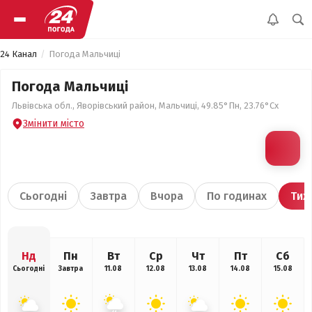
24 Канал
Погода Мальчиці
Погода Мальчиці
Львівська обл., Яворівський район, Мальчиці, 49.85°Пн, 23.76°Сх
Змінити місто
Сьогодні
Завтра
Вчора
По годинах
Тиж
Нд
Пн
Вт
Ср
Чт
Пт
Сб
Сьогодні
Завтра
11.08
12.08
13.08
14.08
15.08