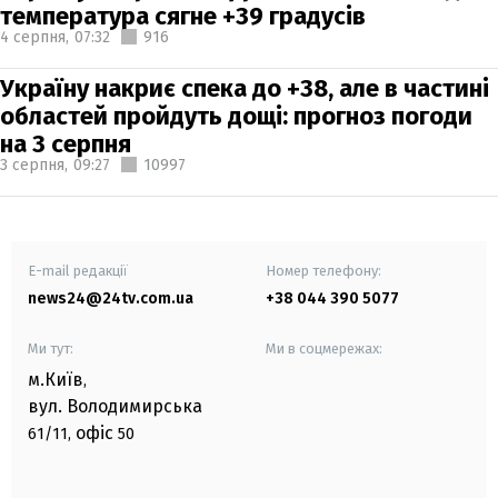
температура сягне +39 градусів
4 серпня,
07:32
916
Україну накриє спека до +38, але в частині
областей пройдуть дощі: прогноз погоди
на 3 серпня
3 серпня,
09:27
10997
E-mail редакції
Номер телефону:
news24@24tv.com.ua
+38 044 390 5077
Ми тут:
Ми в соцмережах:
м.Київ
,
вул. Володимирська
офіс
61/11,
50