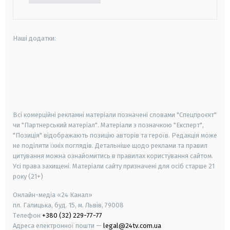
Наші додатки:
android
apple
smart tv
samsung smart tv
Всі комерційні рекламні матеріали позначені словами "Спецпроєкт"
чи "Партнерський матеріал". Матеріали з позначкою "Експерт",
"Позиція" відображають позицію авторів та героїв. Редакція може
не поділяти їхніх поглядів. Детальніше щодо реклами та правил
цитування можна ознайомитись в правилах користування сайтом.
Усі права захищені.
Матеріали сайту призначені для осіб старше
21
року (21+)
Онлайн-медіа «24 Канал»
пл. Галицька, буд. 15, м. Львів, 79008
Телефон
+380 (32) 229-77-77
Адреса електронної пошти —
legal@24tv.com.ua