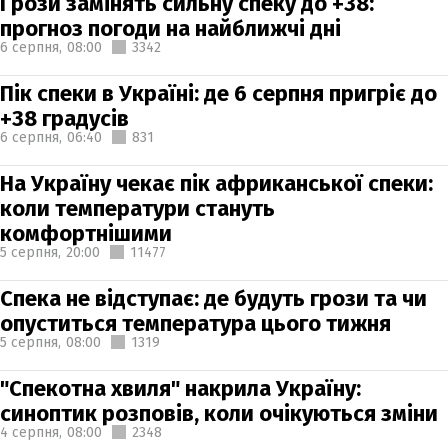
Грози замінять сильну спеку до +38:
прогноз погоди на найближчі дні
6 серпня,
08:00
3342
Пік спеки в Україні: де 6 серпня пригріє до
+38 градусів
6 серпня,
06:40
831
На Україну чекає пік африканської спеки:
коли температури стануть
комфортнішими
5 серпня,
20:00
11477
Спека не відступає: де будуть грози та чи
опуститься температура цього тижня
5 серпня,
08:00
1319
"Спекотна хвиля" накрила Україну:
синоптик розповів, коли очікуються зміни
4 серпня,
08:00
2348