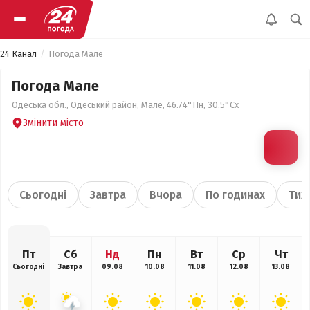
24 Канал
Погода Мале
Погода Мале
Одеська обл., Одеський район, Мале, 46.74°Пн, 30.5°Сх
Змінити місто
Сьогодні
Завтра
Вчора
По годинах
Тиж
Пт
Сб
Нд
Пн
Вт
Ср
Чт
Сьогодні
Завтра
09.08
10.08
11.08
12.08
13.08