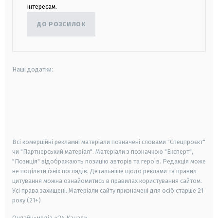
інтересам.
ДО РОЗСИЛОК
Наші додатки:
android
apple
smart tv
samsung smart tv
Всі комерційні рекламні матеріали позначені словами "Спецпроєкт"
чи "Партнерський матеріал". Матеріали з позначкою "Експерт",
"Позиція" відображають позицію авторів та героїв. Редакція може
не поділяти їхніх поглядів. Детальніше щодо реклами та правил
цитування можна ознайомитись в правилах користування сайтом.
Усі права захищені.
Матеріали сайту призначені для осіб старше
21
року (21+)
Онлайн-медіа «24 Канал»