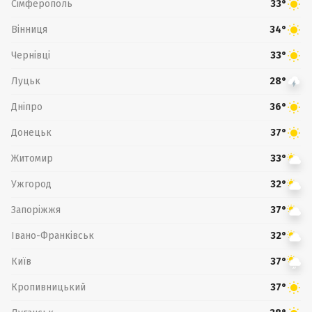
Сімферополь
33°
Вінниця
34°
Чернівці
33°
Луцьк
28°
Дніпро
36°
Донецьк
37°
Житомир
33°
Ужгород
32°
Запоріжжя
37°
Івано-Франківськ
32°
Київ
37°
Кропивницький
37°