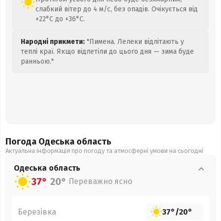
слабкий вітер до 4 м/с, без опадів. Очікується від
+22°C до +36°C.
Народні прикмети:
"Пимена. Лелеки відлітають у
теплі краї. Якщо відлетіли до цього дня — зима буде
ранньою."
Погода Одеська
область
Актуальна інформація про погоду та атмосферні умови на сьогодні
Одеська
область
37°
20°
Переважно ясно
Березівка
37°
/
20°