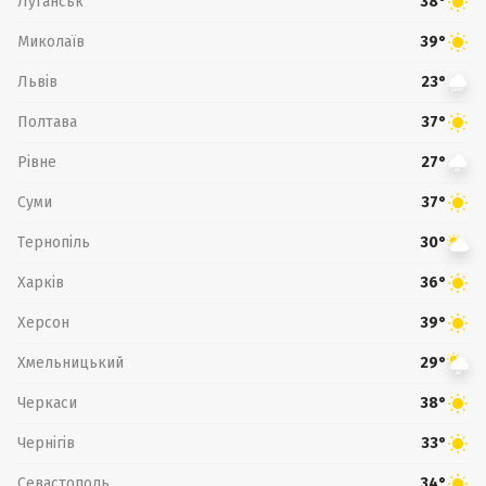
Луганськ
38°
Миколаїв
39°
Львів
23°
Полтава
37°
Рівне
27°
Суми
37°
Тернопіль
30°
Харків
36°
Херсон
39°
Хмельницький
29°
Черкаси
38°
Чернігів
33°
Севастополь
34°