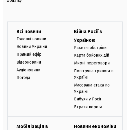
додатку
Всі новини
Війна Росії з
Головні новини
Україною
Новини України
Ракетні обстріли
Прямий ефір
Карта бойових дій
Відеоновини
Мирні переговори
Аудіоновини
Повітряна тривога в
Україні
Погода
Масована атака по
Україні
Вибухи у Росії
Втрати ворога
Мобілізація в
Новини економіки