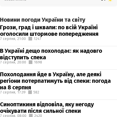
Новини погоди України та світу
Грози, град і шквали: по всій Україні
оголосили штормове попередження
7 серпня,
21:00
1247
В Україні дещо похолодає: як надовго
відступить спека
7 серпня,
20:00
1698
Похолодання йде в Україну, але деякі
регіони потерпатимуть від спеки: погода
на 8 серпня
7 серпня,
17:39
582
Синоптикиня відповіла, яку негоду
очікувати після сильної спеки
7 серпня,
08:00
2420