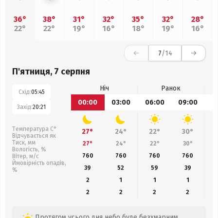
36°
38°
31°
32°
35°
32°
28°
22°
22°
19°
16°
18°
19°
16°
7
/14
П'ятниця, 7 серпня
Ніч
Ранок
Схід:
05:45
00:00
03:00
06:00
09:00
1
Захід:
20:21
Температура С°
27°
24°
22°
30°
Відчувається як
Тиск, мм
27°
24°
22°
30°
Вологість, %
760
760
760
760
Вітер, м/с
Ймовірність опадів,
39
52
59
39
%
2
1
1
1
2
2
2
2
Протягом усього дня небо буде безхмарним,