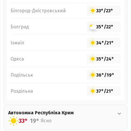
Білгород-Дністровський
33°
/
23°
Болград
35°
/
22°
Ізмаїл
34°
/
21°
Одеса
35°
/
24°
Подільськ
36°
/
19°
Роздільна
37°
/
21°
Автономна Республіка Крим
33°
19°
Ясно