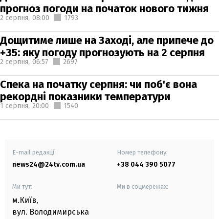
прогноз погоди на початок нового тижня
2 серпня,
08:00
1793
Дощитиме лише на Заході, але припече до
+35: яку погоду прогнозують на 2 серпня
2 серпня,
06:57
2697
Спека на початку серпня: чи поб'є вона
рекордні показники температури
1 серпня,
20:00
1540
E-mail редакції
Номер телефону:
news24@24tv.com.ua
+38 044 390 5077
Ми тут:
Ми в соцмережах:
м.Київ
,
вул. Володимирська