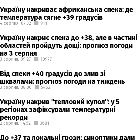
Україну накриває африканська спека: де
температура сягне +39 градусів
4 серпня,
07:32
911
Україну накриє спека до +38, але в частині
областей пройдуть дощі: прогноз погоди
на 3 серпня
3 серпня,
09:27
10977
Від спеки +40 градусів до злив зі
шквалами: прогноз погоди на тиждень
3 серпня,
08:00
5462
Україну накрив "тепловий купол": у 5
регіонах зафіксували температурні
рекорди
2 серпня,
14:52
3681
До +37 та локальні грози: синоптики дали