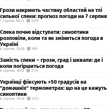
Грози накриють частину областей на тлі
сильної спеки: прогноз погоди на 7 серпня
7 серпня,
06:21
2378
Спека почне відступати: синоптики
розповіли, коли та як зміниться погода в
Україні
6 серпня,
20:00
985
Замість спеки – грози, град і шквали: де і
коли погіршиться погода
6 серпня,
18:53
2115
Українці фіксують +50 градусів на
"домашніх" термометрах: що на це кажуть
синоптики
6 серпня,
16:46
2314