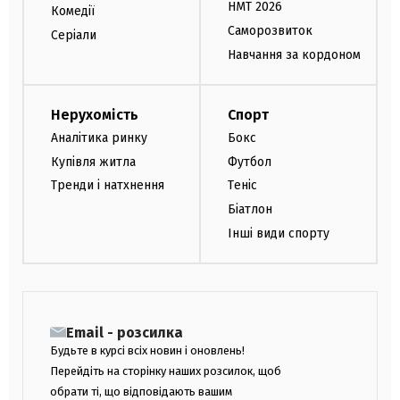
НМТ 2026
Комедії
Саморозвиток
Серіали
Навчання за кордоном
Нерухомість
Спорт
Аналітика ринку
Бокс
Купівля житла
Футбол
Тренди і натхнення
Теніс
Біатлон
Інші види спорту
Email - розсилка
Будьте в курсі всіх новин і оновлень!
Перейдіть на сторінку наших розсилок, щоб
обрати ті, що відповідають вашим