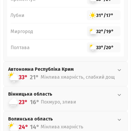
Лубни
31°
/
17°
Миргород
32°
/
19°
Полтава
33°
/
20°
Автономна Республіка Крим
33°
21°
Мінлива хмарність, слабкий дощ
Вінницька
область
23°
16°
Похмуро, зливи
Волинська
область
24°
14°
Мінлива хмарність