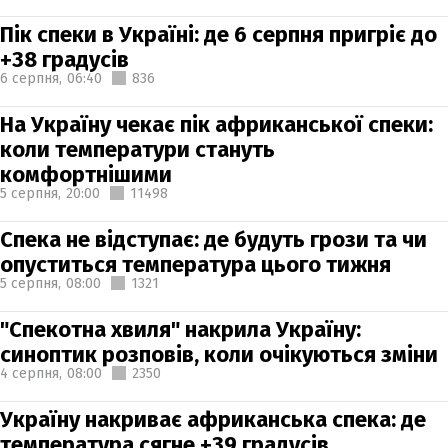
Пік спеки в Україні: де 6 серпня пригріє до
+38 градусів
6 серпня,
06:40
836
На Україну чекає пік африканської спеки:
коли температури стануть
комфортнішими
5 серпня,
20:00
11498
Спека не відступає: де будуть грози та чи
опуститься температура цього тижня
5 серпня,
08:00
1321
"Спекотна хвиля" накрила Україну:
синоптик розповів, коли очікуються зміни
4 серпня,
08:00
2350
Україну накриває африканська спека: де
температура сягне +39 градусів