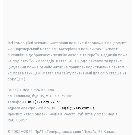
android
apple
smart tv
samsung smart tv
Всі комерційні рекламні матеріали позначені словами "Спецпроєкт"
чи "Партнерський матеріал". Матеріали з позначкою "Експерт",
"Позиція" відображають позицію авторів та героїв. Редакція може
не поділяти їхніх поглядів. Детальніше щодо реклами та правил
цитування можна ознайомитись в правилах користування сайтом.
Усі права захищені.
Матеріали сайту призначені для осіб старше
21
року (21+)
Онлайн-медіа «24 Канал»
пл. Галицька, буд. 15, м. Львів, 79008
Телефон
+380 (32) 229-77-77
Адреса електронної пошти —
legal@24tv.com.ua
Ідентифікатор онлайн-медіа в Реєстрі суб'єктів у сфері медіа —
R40-06057
© 2005—2026,
ПрАТ «Телерадіокомпанія "Люкс"», 24 Канал.