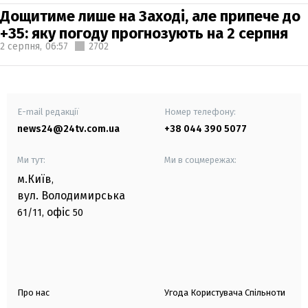
Дощитиме лише на Заході, але припече до
+35: яку погоду прогнозують на 2 серпня
2 серпня,
06:57
2702
E-mail редакції
Номер телефону:
news24@24tv.com.ua
+38 044 390 5077
Ми тут:
Ми в соцмережах:
м.Київ
,
вул. Володимирська
офіс
61/11,
50
Про нас
Угода Користувача Спільноти