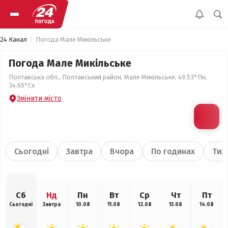
24 Канал
Погода Мале Микільське
Погода Мале Микільське
Полтавська обл., Полтавський район, Мале Микільське, 49.53°Пн,
34.65°Сх
Змінити місто
Сьогодні
Завтра
Вчора
По годинах
Тиж
Сб
Нд
Пн
Вт
Ср
Чт
Пт
Сьогодні
Завтра
10.08
11.08
12.08
13.08
14.08