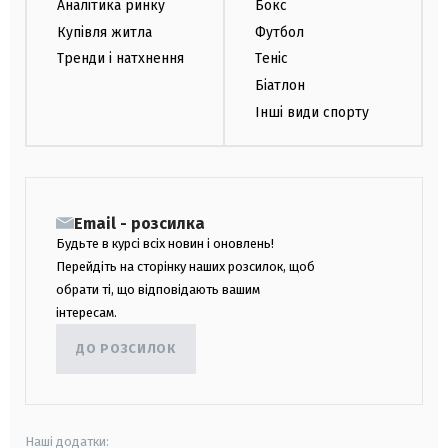
Аналітика ринку
Бокс
Купівля житла
Футбол
Тренди і натхнення
Теніс
Біатлон
Інші види спорту
Email - розсилка
Будьте в курсі всіх новин і оновлень!
Перейдіть на сторінку наших розсилок, щоб
обрати ті, що відповідають вашим
інтересам.
ДО РОЗСИЛОК
Наші додатки: