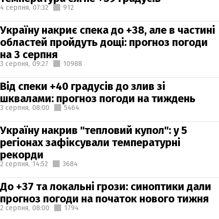
4 серпня,
07:32
912
Україну накриє спека до +38, але в частині
областей пройдуть дощі: прогноз погоди
на 3 серпня
3 серпня,
09:27
10988
Від спеки +40 градусів до злив зі
шквалами: прогноз погоди на тиждень
3 серпня,
08:00
5464
Україну накрив "тепловий купол": у 5
регіонах зафіксували температурні
рекорди
2 серпня,
14:52
3684
До +37 та локальні грози: синоптики дали
прогноз погоди на початок нового тижня
2 серпня,
08:00
1794