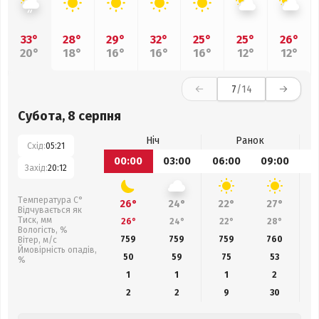
33°
28°
29°
32°
25°
25°
26°
20°
18°
16°
16°
16°
12°
12°
7
/14
Субота, 8 серпня
Ніч
Ранок
Схід:
05:21
00:00
03:00
06:00
09:00
1
Захід:
20:12
Температура С°
26°
24°
22°
27°
Відчувається як
Тиск, мм
26°
24°
22°
28°
Вологість, %
759
759
759
760
Вітер, м/с
Ймовірність опадів,
50
59
75
53
%
1
1
1
2
2
2
9
30