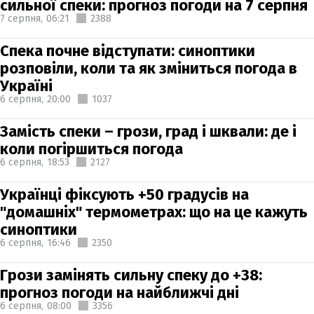
сильної спеки: прогноз погоди на 7 серпня
7 серпня,
06:21
2388
Спека почне відступати: синоптики
розповіли, коли та як зміниться погода в
Україні
6 серпня,
20:00
1037
Замість спеки – грози, град і шквали: де і
коли погіршиться погода
6 серпня,
18:53
2127
Українці фіксують +50 градусів на
"домашніх" термометрах: що на це кажуть
синоптики
6 серпня,
16:46
2350
Грози замінять сильну спеку до +38:
прогноз погоди на найближчі дні
6 серпня,
08:00
3356