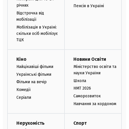
річних
Пенсія в Україні
Відстрочка від
мобілізації
Мобілізація в Україні:
скільки осіб мобілізує
ТЦК
Кіно
Новини Освіти
Найцікавіші фільми
Міністерство освіти та
науки України
Українські фільми
Школа
Фільми на вечір
НМТ 2026
Комедії
Саморозвиток
Серіали
Навчання за кордоном
Нерухомість
Спорт