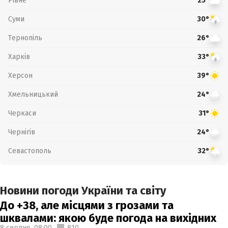
Рівне
25°
Суми
30°
Тернопіль
26°
Харків
33°
Херсон
39°
Хмельницький
24°
Черкаси
31°
Чернігів
24°
Севастополь
32°
Новини погоди України та світу
До +38, але місцями з грозами та
шквалами: якою буде погода на вихідних
8 серпня,
08:00
810