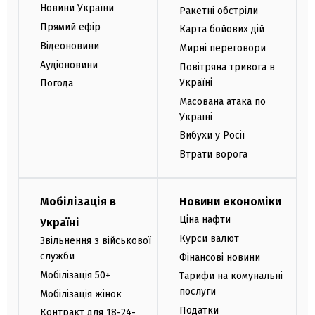
Новини України
Ракетні обстріли
Прямий ефір
Карта бойових дій
Відеоновини
Мирні переговори
Аудіоновини
Повітряна тривога в
Україні
Погода
Масована атака по
Україні
Вибухи у Росії
Втрати ворога
Мобілізація в
Новини економіки
Ціна нафти
Україні
Курси валют
Звільнення з військової
служби
Фінансові новини
Мобілізація 50+
Тарифи на комунальні
послуги
Мобілізація жінок
Податки
Контракт для 18-24-