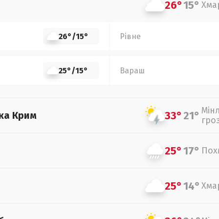
26°
15°
Хма
26°
/
15°
Рівне
25°
/
15°
Вараш
Мін
33°
21°
ка Крим
гро
25°
17°
Пох
25°
14°
Хма