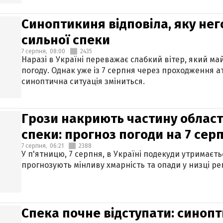
Синоптикиня відповіла, яку нег
сильної спеки
7 серпня,
08:00
2435
Наразі в Україні переважає слабкий вітер, який м
погоду. Однак уже із 7 серпня через проходження 
синоптична ситуація зміниться.
Грози накриють частину областе
спеки: прогноз погоди на 7 сер
7 серпня,
06:21
2388
У п'ятницю, 7 серпня, в Україні подекуди утримаєт
прогнозують мінливу хмарність та опади у низці рег
Спека почне відступати: синопт