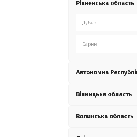
Рівненська
область
Дубно
Сарни
Автономна Республі
Вінницька
область
Волинська
область