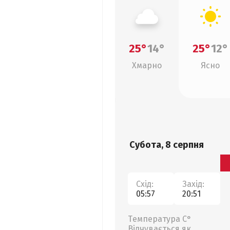
25°
14°
25°
12°
Хмарно
Ясно
Субота, 8 серпня
Схід:
Захід:
05:57
20:51
Температура С°
Відчувається як