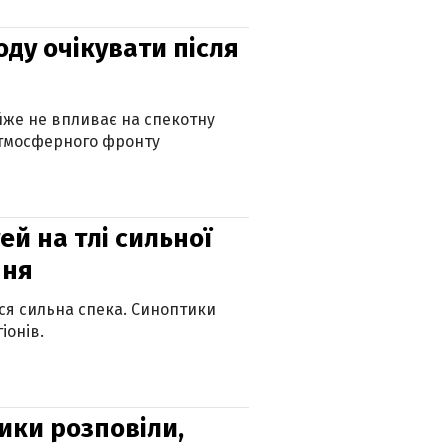
оду очікувати після
айже не впливає на спекотну
атмосферного фронту
й на тлі сильної
пня
ься сильна спека. Синоптики
іонів.
ики розповіли,