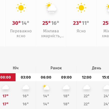
30°
14°
25°
16°
23°
11°
25
Переважно
Мінлива
Ясно
Мі
ясно
хмарність,
хма
зливи
Ніч
Ранок
День
00:00
03:00
06:00
09:00
12:00
15:
17°
16°
14°
18°
22°
24
17°
16°
14°
18°
22°
24