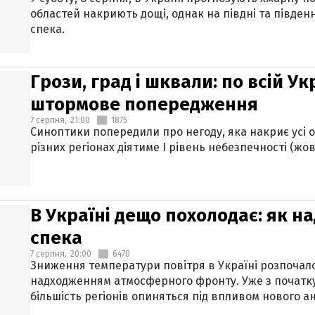
областей накриють дощі, однак на півдні та півден
спека.
Грози, град і шквали: по всій У
штормове попередження
7 серпня,
21:00
1875
Синоптики попередили про негоду, яка накриє усі об
різних регіонах діятиме І рівень небезпечності (жов
В Україні дещо похолодає: як н
спека
7 серпня,
20:00
6470
Зниження температури повітря в Україні розпочалос
надходженням атмосферного фронту. Уже з початку
більшість регіонів опиняться під впливом нового а