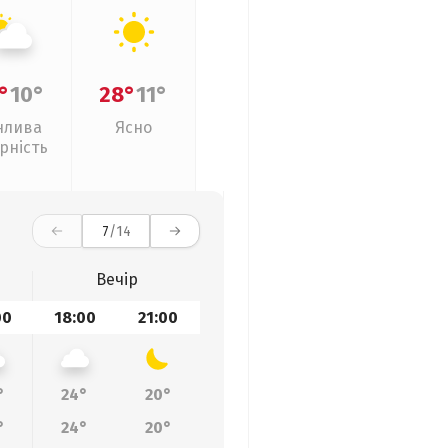
°
10°
28°
11°
нлива
Ясно
рність
7
/14
Вечір
00
18:00
21:00
°
24°
20°
°
24°
20°