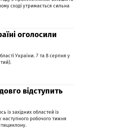
ному сході утримається сильна
країні оголосили
ласті України. 7 та 8 серпня у
тий).
адовго відступить
ь із західних областей із
 наступного робочого тижня
нтициклону.