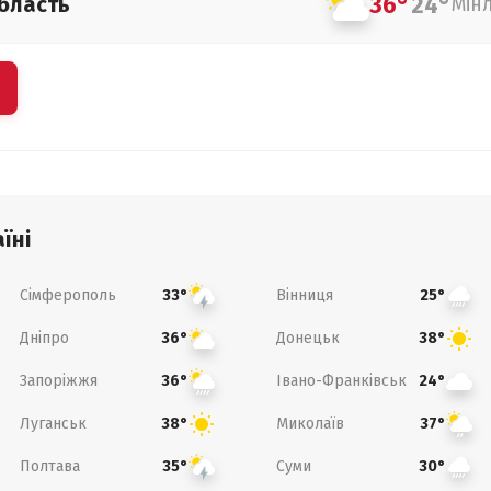
36°
24°
бласть
Мін
їні
Сімферополь
Вінниця
33°
25°
Дніпро
Донецьк
36°
38°
Запоріжжя
Івано-Франківськ
36°
24°
Луганськ
Миколаїв
38°
37°
Полтава
Суми
35°
30°