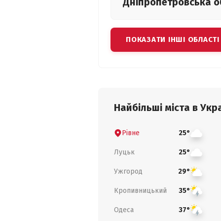
Дніпропетровська
о
ПОКАЗАТИ ІНШІ ОБЛАСТІ
Найбільші міста в Укра
Рівне
25°
Луцьк
25°
Ужгород
29°
Кропивницький
35°
Одеса
37°