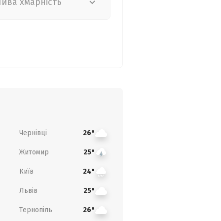
лива хмарність
Чернівці
26°
Житомир
25°
Київ
24°
Львів
25°
Тернопіль
26°