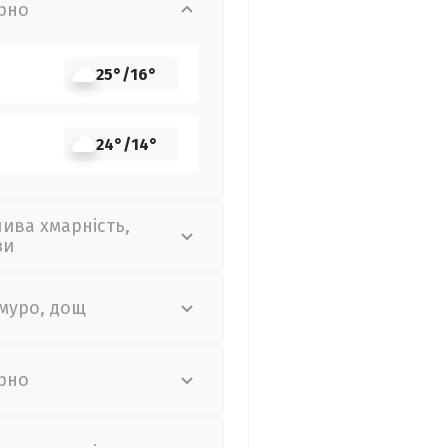
рно
25°
/
16°
24°
/
14°
лива хмарність,
зи
муро, дощ
рно