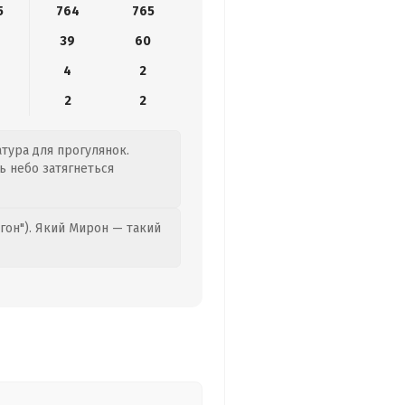
5
764
765
6
39
60
4
2
2
2
атура для прогулянок.
нь небо затягнеться
гон"). Який Мирон — такий