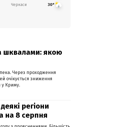
Черкаси
30°
та шквалами: якою
спека. Через проходження
ей очікується зниження
 у Криму.
 деякі регіони
а на 8 серпня
огоду з проясненнями. Більшість