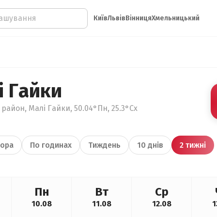
Київ
Львів
Вінниця
Хмельницький
і Гайки
район, Малі Гайки, 50.04°Пн, 25.3°Сх
ора
По годинах
Тиждень
10 днів
2 тижні
Пн
Вт
Ср
10.08
11.08
12.08
1