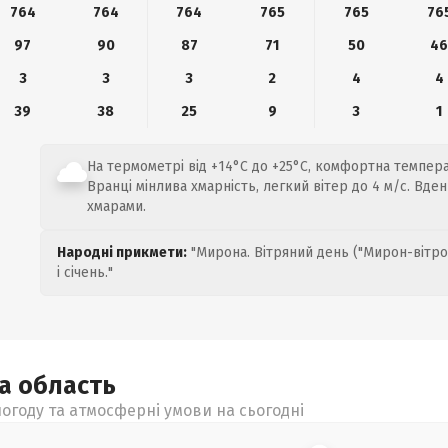
764
764
764
765
765
76
97
90
87
71
50
4
3
3
3
2
4
4
39
38
25
9
3
1
На термометрі від +14°C до +25°C, комфортна темпер
Вранці мінлива хмарність, легкий вітер до 4 м/с. Вде
хмарами.
Народні прикмети:
"Мирона. Вітряний день ("Мирон-вітро
і січень."
ка
область
огоду та атмосферні умови на сьогодні