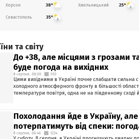
Херсон
Хмельницький
38°
25°
Севастополь
35°
ни та світу
До +38, але місцями з грозами 
буде погода на вихідних
8 серпня,
08:00
593
Цими вихідними в Україні почне слабшати сильна 
холодного атмосферного фронту в більшості област
температури повітря, одна не на південному сході й
Похолодання йде в Україну, але
потерпатимуть від спеки: погод
8 серпня,
06:46
1234
У суботу, 8 серпня, в Україні прогнозують хмарну п