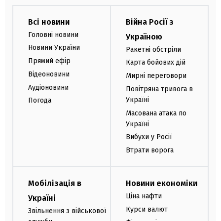
Всі новини
Війна Росії з
Головні новини
Україною
Новини України
Ракетні обстріли
Прямий ефір
Карта бойових дій
Відеоновини
Мирні переговори
Аудіоновини
Повітряна тривога в
Україні
Погода
Масована атака по
Україні
Вибухи у Росії
Втрати ворога
Мобілізація в
Новини економіки
Ціна нафти
Україні
Курси валют
Звільнення з військової