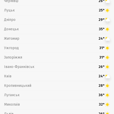
Чернівці
26°
Луцьк
25°
Дніпро
29°
Донецьк
35°
Житомир
24°
Ужгород
31°
Запоріжжя
31°
Івано-Франківськ
26°
Київ
24°
Кропивницький
28°
Луганськ
36°
Миколаїв
32°
Львів
26°