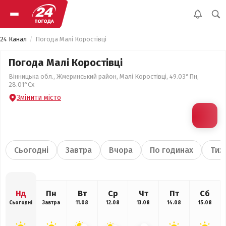
24 Канал
Погода Малі Коростівці
Погода Малі Коростівці
Вінницька обл., Жмеринський район, Малі Коростівці, 49.03°Пн,
28.01°Сх
Змінити місто
Сьогодні
Завтра
Вчора
По годинах
Тиж
Нд
Пн
Вт
Ср
Чт
Пт
Сб
Сьогодні
Завтра
11.08
12.08
13.08
14.08
15.08