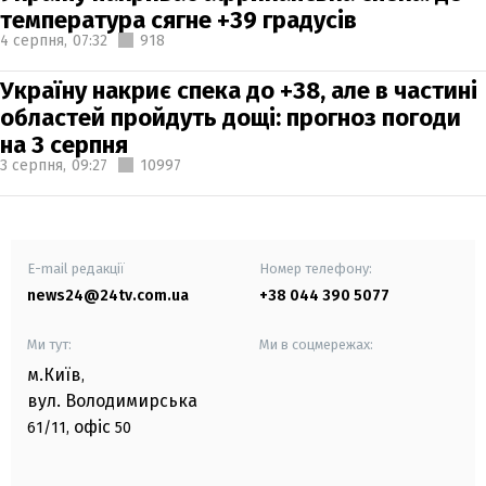
температура сягне +39 градусів
4 серпня,
07:32
918
Україну накриє спека до +38, але в частині
областей пройдуть дощі: прогноз погоди
на 3 серпня
3 серпня,
09:27
10997
E-mail редакції
Номер телефону:
news24@24tv.com.ua
+38 044 390 5077
Ми тут:
Ми в соцмережах:
м.Київ
,
вул. Володимирська
офіс
61/11,
50