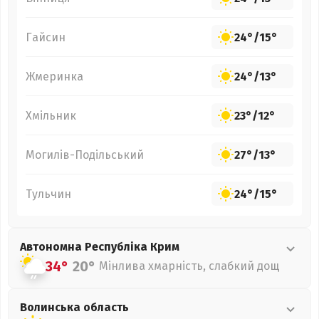
Гайсин
24°
/
15°
Жмеринка
24°
/
13°
Хмільник
23°
/
12°
Могилів-Подільський
27°
/
13°
Тульчин
24°
/
15°
Автономна Республіка Крим
34°
20°
Мінлива хмарність, слабкий дощ
Волинська
область