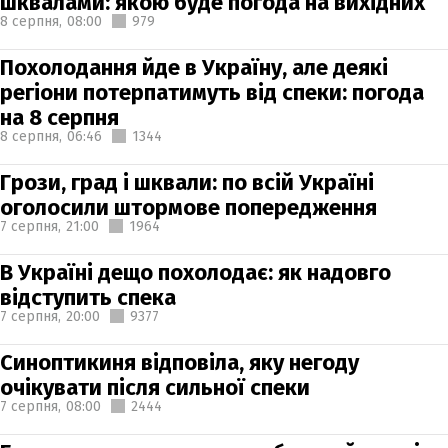
шквалами: якою буде погода на вихідних
8 серпня,
08:00
979
Похолодання йде в Україну, але деякі
регіони потерпатимуть від спеки: погода
на 8 серпня
8 серпня,
06:46
1344
Грози, град і шквали: по всій Україні
оголосили штормове попередження
7 серпня,
21:00
1964
В Україні дещо похолодає: як надовго
відступить спека
7 серпня,
20:00
9377
Синоптикиня відповіла, яку негоду
очікувати після сильної спеки
7 серпня,
08:00
2444