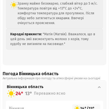
Зранку майже безхмарно, слабкий вітер до 5 м/с.
Температура повітря від +13°C до +24°C,
комфортна температура для прогулянок. Після
обіду небо затягнеться хмарами. Ввечері
очікується прояснення.
Народні прикмети:
"Матія (Матвія). Вважалося, що в
цей день змії висмоктують молоко з корів, тому
худобу не виганяли на пасовище."
Погода Вінницька
область
Актуальна інформація про погоду та атмосферні умови на сьогодні
Вінницька
область
24°
13°
Переважно ясно
Вінниця
24°
/
13°