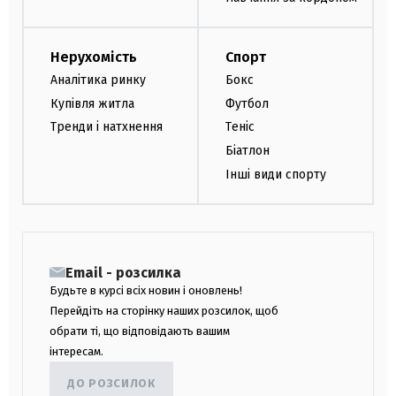
Нерухомість
Спорт
Аналітика ринку
Бокс
Купівля житла
Футбол
Тренди і натхнення
Теніс
Біатлон
Інші види спорту
Email - розсилка
Будьте в курсі всіх новин і оновлень!
Перейдіть на сторінку наших розсилок, щоб
обрати ті, що відповідають вашим
інтересам.
ДО РОЗСИЛОК