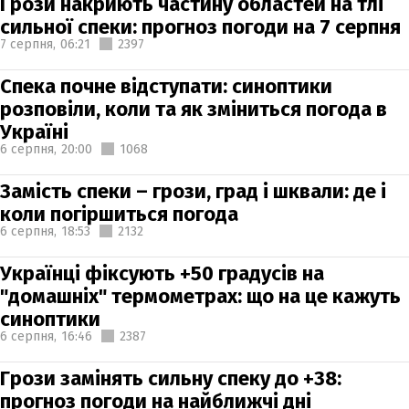
Грози накриють частину областей на тлі
сильної спеки: прогноз погоди на 7 серпня
7 серпня,
06:21
2397
Спека почне відступати: синоптики
розповіли, коли та як зміниться погода в
Україні
6 серпня,
20:00
1068
Замість спеки – грози, град і шквали: де і
коли погіршиться погода
6 серпня,
18:53
2132
Українці фіксують +50 градусів на
"домашніх" термометрах: що на це кажуть
синоптики
6 серпня,
16:46
2387
Грози замінять сильну спеку до +38:
прогноз погоди на найближчі дні