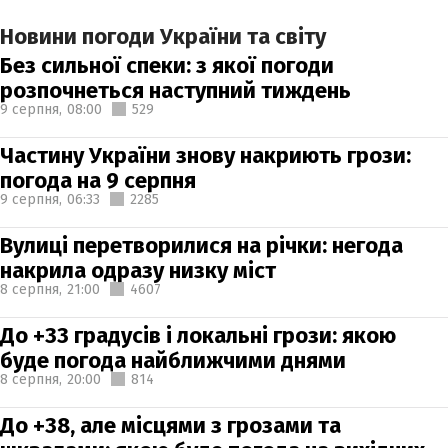
Новини погоди України та світу
Без сильної спеки: з якої погоди
розпочнеться наступний тиждень
9 серпня,
08:00
529
Частину України знову накриють грози:
погода на 9 серпня
9 серпня,
06:33
2285
Вулиці перетворилися на річки: негода
накрила одразу низку міст
8 серпня,
21:00
4607
До +33 градусів і локальні грози: якою
буде погода найближчими днями
8 серпня,
20:00
814
До +38, але місцями з грозами та