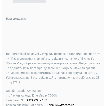
Наші додатки:
android
apple
smart tv
samsung smart tv
Всі комерційні рекламні матеріали позначені словами "Спецпроєкт"
чи "Партнерський матеріал". Матеріали з позначкою "Експерт",
"Позиція" відображають позицію авторів та героїв. Редакція може
не поділяти їхніх поглядів. Детальніше щодо реклами та правил
цитування можна ознайомитись в правилах користування сайтом.
Усі права захищені.
Матеріали сайту призначені для осіб старше
21
року (21+)
Онлайн-медіа «24 Канал»
пл. Галицька, буд. 15, м. Львів, 79008
Телефон
+380 (32) 229-77-77
Адреса електронної пошти —
legal@24tv.com.ua