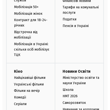
служби
Фінансові новини
Мобілізація 50+
Тарифи на комунальні
послуги
Мобілізація жінок
Податки
Контракт для 18-24-
річних
Пенсія в Україні
Відстрочка від
мобілізації
Мобілізація в Україні:
скільки осіб мобілізує
ТЦК
Кіно
Новини Освіти
Найцікавіші фільми
Міністерство освіти та
науки України
Українські фільми
Школа
Фільми на вечір
НМТ 2026
Комедії
Саморозвиток
Серіали
Навчання за кордоном