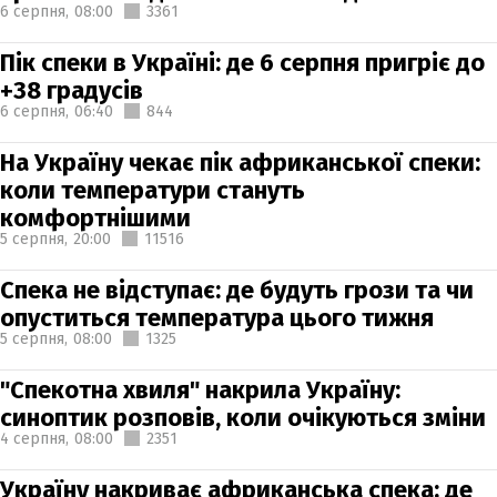
6 серпня,
08:00
3361
Пік спеки в Україні: де 6 серпня пригріє до
+38 градусів
6 серпня,
06:40
844
На Україну чекає пік африканської спеки:
коли температури стануть
комфортнішими
5 серпня,
20:00
11516
Спека не відступає: де будуть грози та чи
опуститься температура цього тижня
5 серпня,
08:00
1325
"Спекотна хвиля" накрила Україну:
синоптик розповів, коли очікуються зміни
4 серпня,
08:00
2351
Україну накриває африканська спека: де