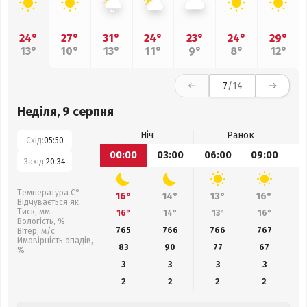
24°
27°
31°
24°
23°
24°
29°
13°
10°
13°
11°
9°
8°
12°
7
/14
Неділя, 9 серпня
Ніч
Ранок
Схід:
05:50
00:00
03:00
06:00
09:00
1
Захід:
20:34
Температура С°
16°
14°
13°
16°
Відчувається як
Тиск, мм
16°
14°
13°
16°
Вологість, %
765
766
766
767
Вітер, м/с
Ймовірність опадів,
83
90
77
67
%
3
3
3
3
2
2
2
2