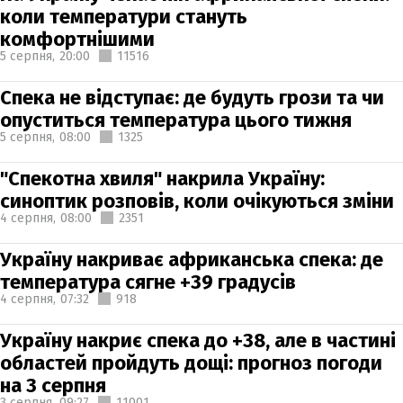
коли температури стануть
комфортнішими
5 серпня,
20:00
11516
Спека не відступає: де будуть грози та чи
опуститься температура цього тижня
5 серпня,
08:00
1325
"Спекотна хвиля" накрила Україну:
синоптик розповів, коли очікуються зміни
4 серпня,
08:00
2351
Україну накриває африканська спека: де
температура сягне +39 градусів
4 серпня,
07:32
918
Україну накриє спека до +38, але в частині
областей пройдуть дощі: прогноз погоди
на 3 серпня
3 серпня,
09:27
11001