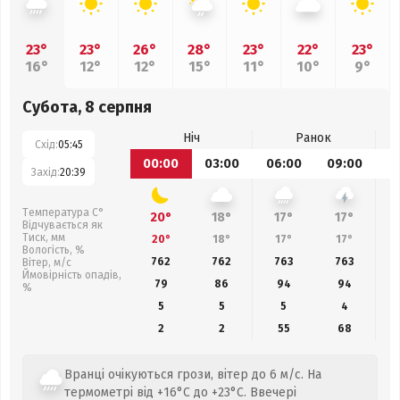
23°
23°
26°
28°
23°
22°
23°
16°
12°
12°
15°
11°
10°
9°
Субота, 8 серпня
Ніч
Ранок
Схід:
05:45
00:00
03:00
06:00
09:00
1
Захід:
20:39
Температура С°
20°
18°
17°
17°
Відчувається як
Тиск, мм
20°
18°
17°
17°
Вологість, %
762
762
763
763
Вітер, м/с
Ймовірність опадів,
79
86
94
94
%
5
5
5
4
2
2
55
68
Вранці очікуються грози, вітер до 6 м/с. На
термометрі від +16°C до +23°C. Ввечері