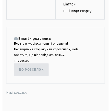
Біатлон
Інші види спорту
Email - розсилка
Будьте в курсі всіх новин і оновлень!
Перейдіть на сторінку наших розсилок, щоб
обрати ті, що відповідають вашим
інтересам.
ДО РОЗСИЛОК
Наші додатки:
android
apple