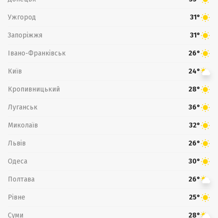
Ужгород
31°
Запоріжжя
31°
Івано-Франківськ
26°
Київ
24°
Кропивницький
28°
Луганськ
36°
Миколаїв
32°
Львів
26°
Одеса
30°
Полтава
26°
Рівне
25°
Суми
28°