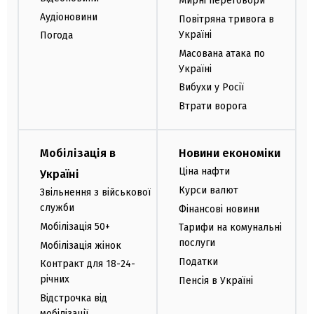
Мирні переговори
Аудіоновини
Повітряна тривога в
Україні
Погода
Масована атака по
Україні
Вибухи у Росії
Втрати ворога
Мобілізація в
Новини економіки
Ціна нафти
Україні
Курси валют
Звільнення з військової
служби
Фінансові новини
Мобілізація 50+
Тарифи на комунальні
послуги
Мобілізація жінок
Податки
Контракт для 18-24-
річних
Пенсія в Україні
Відстрочка від
мобілізації