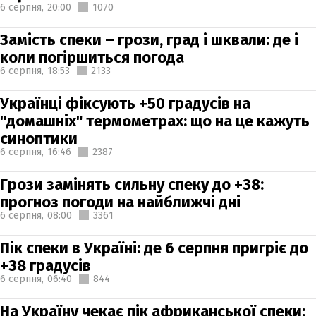
6 серпня,
20:00
1070
Замість спеки – грози, град і шквали: де і
коли погіршиться погода
6 серпня,
18:53
2133
Українці фіксують +50 градусів на
"домашніх" термометрах: що на це кажуть
синоптики
6 серпня,
16:46
2387
Грози замінять сильну спеку до +38:
прогноз погоди на найближчі дні
6 серпня,
08:00
3361
Пік спеки в Україні: де 6 серпня пригріє до
+38 градусів
6 серпня,
06:40
844
На Україну чекає пік африканської спеки: