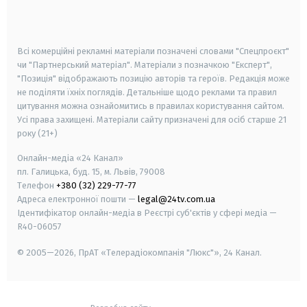
smart tv
samsung smart tv
Всі комерційні рекламні матеріали позначені словами "Спецпроєкт"
чи "Партнерський матеріал". Матеріали з позначкою "Експерт",
"Позиція" відображають позицію авторів та героїв. Редакція може
не поділяти їхніх поглядів. Детальніше щодо реклами та правил
цитування можна ознайомитись в правилах користування сайтом.
Усі права захищені.
Матеріали сайту призначені для осіб старше
21
року (21+)
Онлайн-медіа «24 Канал»
пл. Галицька, буд. 15, м. Львів, 79008
Телефон
+380 (32) 229-77-77
Адреса електронної пошти —
legal@24tv.com.ua
Ідентифікатор онлайн-медіа в Реєстрі суб'єктів у сфері медіа —
R40-06057
© 2005—2026,
ПрАТ «Телерадіокомпанія "Люкс"», 24 Канал.