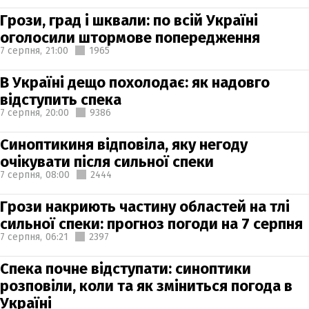
Грози, град і шквали: по всій Україні
оголосили штормове попередження
7 серпня,
21:00
1965
В Україні дещо похолодає: як надовго
відступить спека
7 серпня,
20:00
9386
Синоптикиня відповіла, яку негоду
очікувати після сильної спеки
7 серпня,
08:00
2444
Грози накриють частину областей на тлі
сильної спеки: прогноз погоди на 7 серпня
7 серпня,
06:21
2397
Спека почне відступати: синоптики
розповіли, коли та як зміниться погода в
Україні