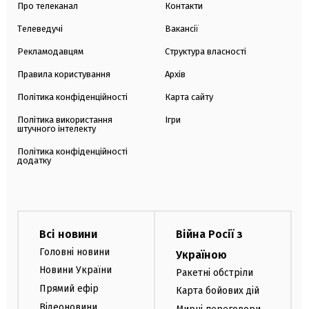
Про телеканал
Контакти
Телеведучі
Вакансії
Рекламодавцям
Структура власності
Правила користування
Архів
Політика конфіденційності
Карта сайту
Політика використання
Ігри
штучного інтелекту
Політика конфіденційності
додатку
Всі новини
Війна Росії з
Головні новини
Україною
Новини України
Ракетні обстріли
Прямий ефір
Карта бойових дій
Відеоновини