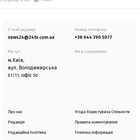
E-mail редакції
Номер телефону:
news24@24tv.com.ua
+38 044 390 5077
Ми тут:
Ми в соцмережах:
м.Київ
,
вул. Володимирська
офіс
61/11,
50
Про нас
Угода Користувача Спільноти
Редакція
Правила коментування
Редакційна політика
Технічна інформація