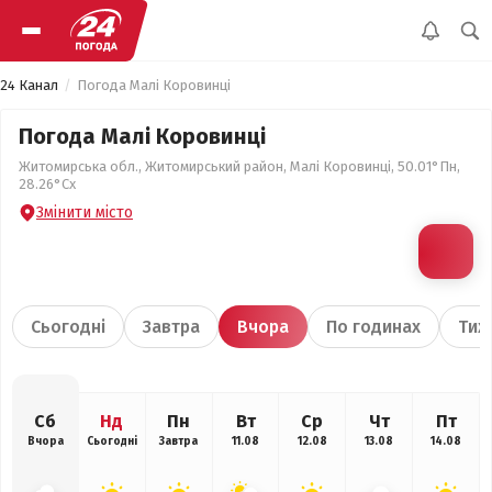
24 Канал
Погода Малі Коровинці
Погода Малі Коровинці
Житомирська обл., Житомирський район, Малі Коровинці, 50.01°Пн,
28.26°Сх
Змінити місто
Сьогодні
Завтра
Вчора
По годинах
Тиж
Сб
Нд
Пн
Вт
Ср
Чт
Пт
Вчора
Сьогодні
Завтра
11.08
12.08
13.08
14.08