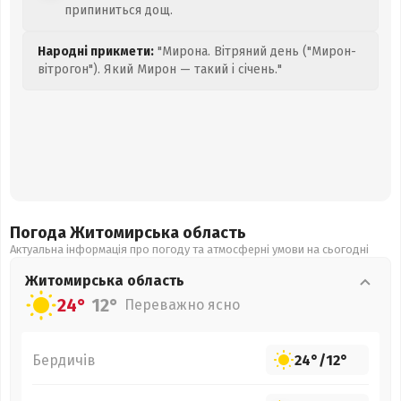
припиниться дощ.
Народні прикмети:
"Мирона. Вітряний день ("Мирон-
вітрогон"). Який Мирон — такий і січень."
Погода Житомирська
область
Актуальна інформація про погоду та атмосферні умови на сьогодні
Житомирська
область
24°
12°
Переважно ясно
Бердичів
24°
/
12°