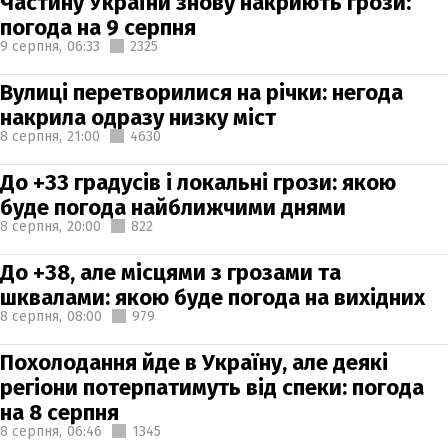
Частину України знову накриють грози:
погода на 9 серпня
9 серпня,
06:33
2325
Вулиці перетворилися на річки: негода
накрила одразу низку міст
8 серпня,
21:00
4630
До +33 градусів і локальні грози: якою
буде погода найближчими днями
8 серпня,
20:00
822
До +38, але місцями з грозами та
шквалами: якою буде погода на вихідних
8 серпня,
08:00
979
Похолодання йде в Україну, але деякі
регіони потерпатимуть від спеки: погода
на 8 серпня
8 серпня,
06:46
1345