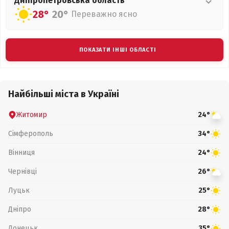
Дніпропетровська
область
28°
20°
Переважно ясно
ПОКАЗАТИ ІНШІ ОБЛАСТІ
Найбільші міста в Україні
Житомир
24°
Сімферополь
34°
Вінниця
24°
Чернівці
26°
Луцьк
25°
Дніпро
28°
Донецьк
35°