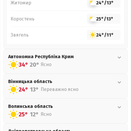
Житомир
24°
/
13°
Коростень
25°
/
13°
Звягель
24°
/
11°
Автономна Республіка Крим
34°
20°
Ясно
Вінницька
область
24°
13°
Переважно ясно
Волинська
область
25°
12°
Ясно