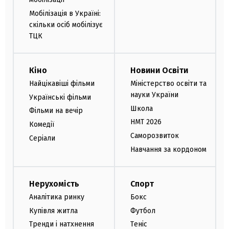
Мобілізація в Україні:
скільки осіб мобілізує
ТЦК
Кіно
Новини Освіти
Найцікавіші фільми
Міністерство освіти та
науки України
Українські фільми
Школа
Фільми на вечір
НМТ 2026
Комедії
Саморозвиток
Серіали
Навчання за кордоном
Нерухомість
Спорт
Аналітика ринку
Бокс
Купівля житла
Футбол
Тренди і натхнення
Теніс