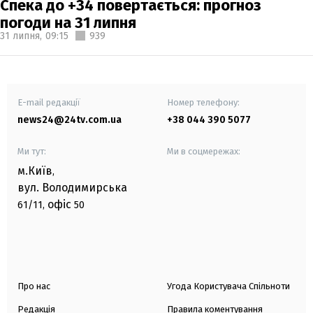
Спека до +34 повертається: прогноз
погоди на 31 липня
31 липня,
09:15
939
E-mail редакції
Номер телефону:
news24@24tv.com.ua
+38 044 390 5077
Ми тут:
Ми в соцмережах:
м.Київ
,
вул. Володимирська
офіс
61/11,
50
Про нас
Угода Користувача Спільноти
Редакція
Правила коментування