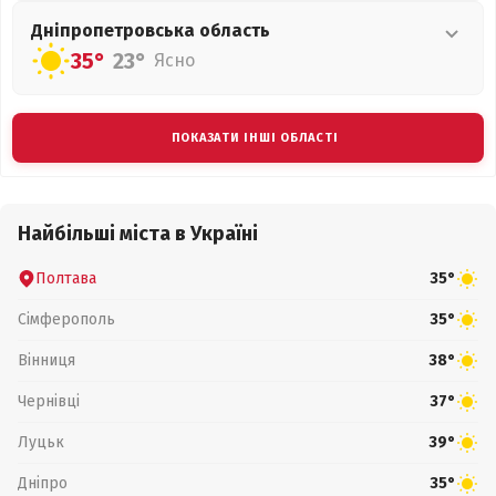
Дніпропетровська
область
35°
23°
Ясно
ПОКАЗАТИ ІНШІ ОБЛАСТІ
Найбільші міста в Україні
Полтава
35°
Сімферополь
35°
Вінниця
38°
Чернівці
37°
Луцьк
39°
Дніпро
35°