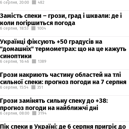
6 серпня,
20:00
482
Замість спеки – грози, град і шквали: де і
коли погіршиться погода
6 серпня,
18:53
1004
Українці фіксують +50 градусів на
"домашніх" термометрах: що на це кажуть
синоптики
6 серпня,
16:46
1389
Грози накриють частину областей на тлі
сильної спеки: прогноз погоди на 7 серпня
6 серпня,
15:54
351
Грози замінять сильну спеку до +38:
прогноз погоди на найближчі дні
6 серпня,
08:00
3194
Пік спеки в Україні: де 6 серпня пригріє до