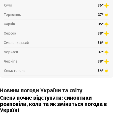
Суми
36°
Тернопіль
37°
Харків
35°
Херсон
38°
Хмельницький
36°
Черкаси
37°
Чернігів
38°
Севастополь
34°
Новини погоди України та світу
Спека почне відступати: синоптики
розповіли, коли та як зміниться погода в
Україні