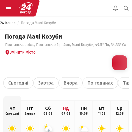
24 Канал
Погода Малі Козуби
Погода Малі Козуби
Полтавська обл., Полтавський район, Малі Козуби, 49.5°Пн, 34.33°Сх
Змінити місто
Сьогодні
Завтра
Вчора
По годинах
Тиж
Чт
Пт
Сб
Нд
Пн
Вт
Ср
Сьогодні
Завтра
08.08
09.08
10.08
11.08
12.08