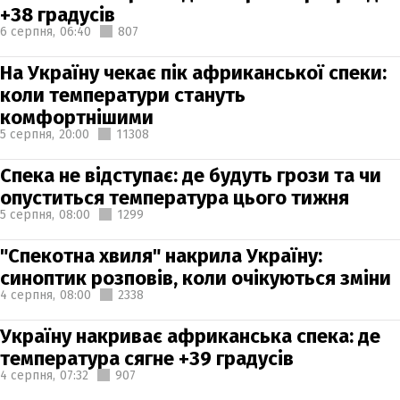
+38 градусів
6 серпня,
06:40
807
На Україну чекає пік африканської спеки:
коли температури стануть
комфортнішими
5 серпня,
20:00
11308
Спека не відступає: де будуть грози та чи
опуститься температура цього тижня
5 серпня,
08:00
1299
"Спекотна хвиля" накрила Україну:
синоптик розповів, коли очікуються зміни
4 серпня,
08:00
2338
Україну накриває африканська спека: де
температура сягне +39 градусів
4 серпня,
07:32
907