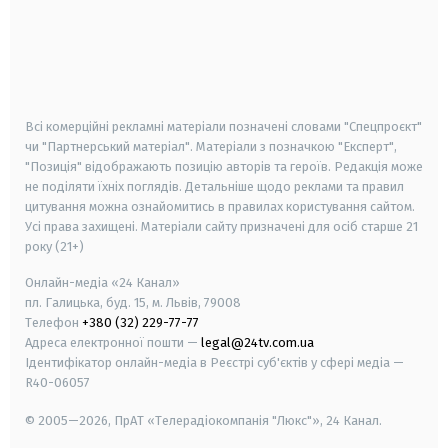
android
apple
smart tv
samsung smart tv
Всі комерційні рекламні матеріали позначені словами "Спецпроєкт"
чи "Партнерський матеріал". Матеріали з позначкою "Експерт",
"Позиція" відображають позицію авторів та героїв. Редакція може
не поділяти їхніх поглядів. Детальніше щодо реклами та правил
цитування можна ознайомитись в правилах користування сайтом.
Усі права захищені.
Матеріали сайту призначені для осіб старше
21
року (21+)
Онлайн-медіа «24 Канал»
пл. Галицька, буд. 15, м. Львів, 79008
Телефон
+380 (32) 229-77-77
Адреса електронної пошти —
legal@24tv.com.ua
Ідентифікатор онлайн-медіа в Реєстрі суб'єктів у сфері медіа —
R40-06057
© 2005—2026,
ПрАТ «Телерадіокомпанія "Люкс"», 24 Канал.