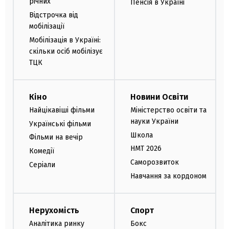
річних
Пенсія в Україні
Відстрочка від
мобілізації
Мобілізація в Україні:
скільки осіб мобілізує
ТЦК
Кіно
Новини Освіти
Найцікавіші фільми
Міністерство освіти та
науки України
Українські фільми
Школа
Фільми на вечір
НМТ 2026
Комедії
Саморозвиток
Серіали
Навчання за кордоном
Нерухомість
Спорт
Аналітика ринку
Бокс