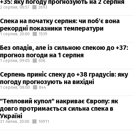
+35: яку погоду прогнозують на 2 серпня
2 серпня,
06:57
2693
Спека на початку серпня: чи поб'є вона
рекордні показники температури
1 серпня,
20:00
1539
Без опадів, але із сильною спекою до +37:
прогноз погоди на 1 серпня
1 серпня,
09:05
656
Серпень приніс спеку до +38 градусів: яку
погоду прогнозують на вихідні
1 серпня,
08:00
844
"Тепловий купол" накриває Європу: як
довго протримається сильна спека в
Україні
31 липня,
20:00
10911