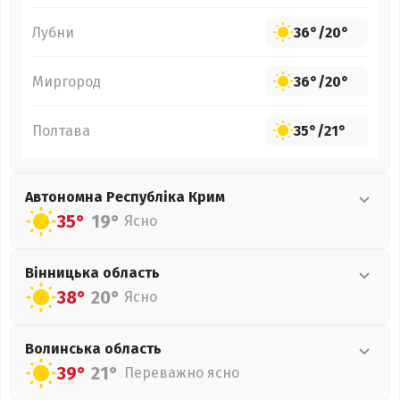
Лубни
36°
/
20°
Миргород
36°
/
20°
Полтава
35°
/
21°
Автономна Республіка Крим
35°
19°
Ясно
Вінницька
область
38°
20°
Ясно
Волинська
область
39°
21°
Переважно ясно