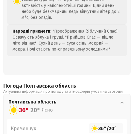
активність у найспекотніші години. Цілий день
небо буде безхмарним, ледь відчутний вітер до 2
м/с, без опадів.
Народні прикмети:
"Преображення (Яблучний Спас).
Освячують яблука і груші. "Прийшов Спас — пішло
літо від нас". Сухий день — суха осінь, мокрий —
мокра. Ночі стають по-справжньому холодними."
Погода Полтавська
область
Актуальна інформація про погоду та атмосферні умови на сьогодні
Полтавська
область
36°
20°
Ясно
Кременчук
36°
/
20°