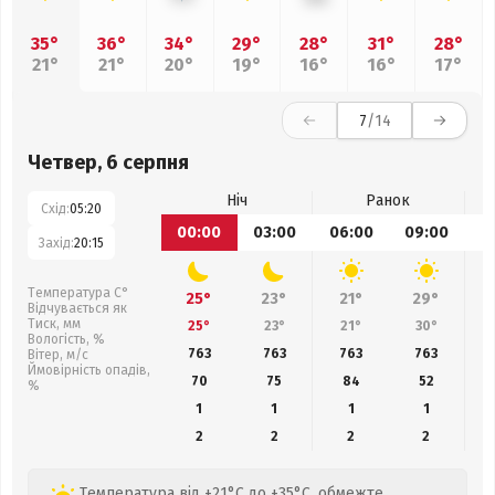
35°
36°
34°
29°
28°
31°
28°
21°
21°
20°
19°
16°
16°
17°
7
/14
Четвер, 6 серпня
Ніч
Ранок
Схід:
05:20
00:00
03:00
06:00
09:00
1
Захід:
20:15
Температура С°
25°
23°
21°
29°
Відчувається як
Тиск, мм
25°
23°
21°
30°
Вологість, %
763
763
763
763
Вітер, м/с
Ймовірність опадів,
70
75
84
52
%
1
1
1
1
2
2
2
2
Температура від +21°C до +35°C, обмежте