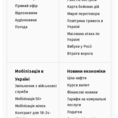
Прямий ефір
Карта бойових дій
Відеоновини
Мирні переговори
Аудіоновини
Повітряна тривога в
Україні
Погода
Масована атака по
Україні
Вибухи у Росії
Втрати ворога
Мобілізація в
Новини економіки
Ціна нафти
Україні
Курси валют
Звільнення з військової
служби
Фінансові новини
Мобілізація 50+
Тарифи на комунальні
послуги
Мобілізація жінок
Податки
Контракт для 18-24-