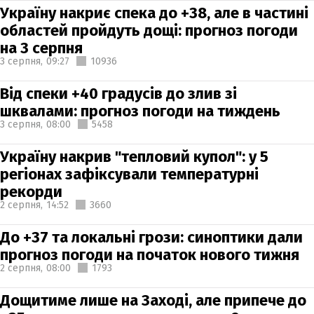
Україну накриє спека до +38, але в частині
областей пройдуть дощі: прогноз погоди
на 3 серпня
3 серпня,
09:27
10936
Від спеки +40 градусів до злив зі
шквалами: прогноз погоди на тиждень
3 серпня,
08:00
5458
Україну накрив "тепловий купол": у 5
регіонах зафіксували температурні
рекорди
2 серпня,
14:52
3660
До +37 та локальні грози: синоптики дали
прогноз погоди на початок нового тижня
2 серпня,
08:00
1793
Дощитиме лише на Заході, але припече до