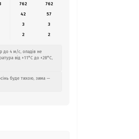
3
762
762
42
57
3
3
2
2
 до 4 м/с, опадів не
атура від +11°C до +28°C,
осінь буде тихою, зима —