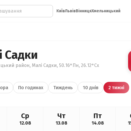
Київ
Львів
Вінниця
Хмельницький
і Садки
цький район, Малі Садки, 50.16°Пн, 26.12°Сх
ора
По годинах
Тиждень
10 днів
2 тижні
Ср
Чт
Пт
12.08
13.08
14.08
1