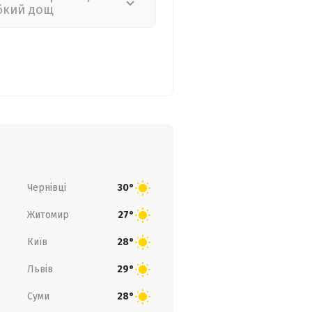
бкий дощ
Чернівці
30°
Житомир
27°
Київ
28°
Львів
29°
Суми
28°