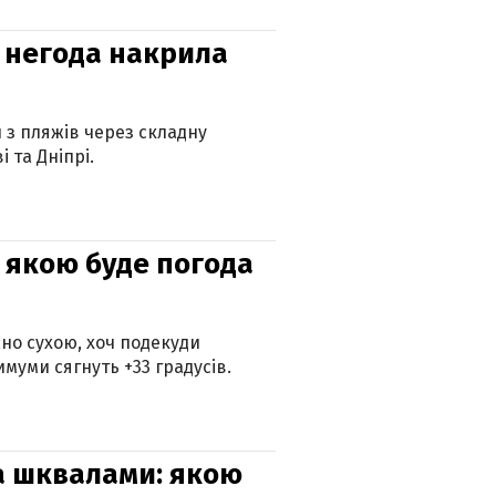
: негода накрила
и з пляжів через складну
 та Дніпрі.
и: якою буде погода
но сухою, хоч подекуди
муми сягнуть +33 градусів.
та шквалами: якою