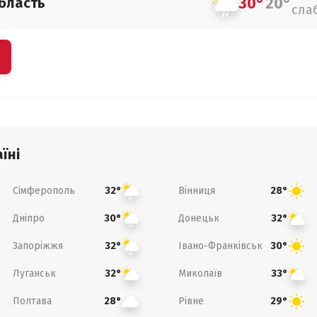
30°
20°
бласть
сла
їні
Сімферополь
Вінниця
32°
28°
Дніпро
Донецьк
30°
32°
Запоріжжя
Івано-Франківськ
32°
30°
Луганськ
Миколаїв
32°
33°
Полтава
Рівне
28°
29°