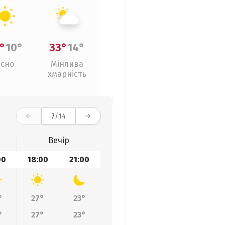
°
10°
33°
14°
Ясно
Мінлива
хмарність
7
/14
Вечір
00
18:00
21:00
°
27°
23°
°
27°
23°