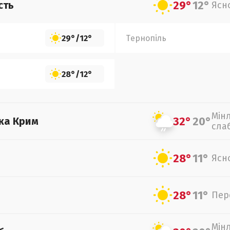
29°
12°
сть
Ясн
29°
/
12°
Тернопіль
28°
/
12°
Мін
32°
20°
ка Крим
сла
28°
11°
Ясн
28°
11°
Пер
Мін