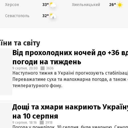
Херсон
Хмельницький
33°
26°
Севастополь
32°
ни та світу
Від прохолодних ночей до +36 в
погоди на тиждень
9 серпня,
20:00
3636
Наступного тижня в Україні прогнозують стабілізац
Переважатиме суха та малохмарна погода, а також
температурного фону.
Дощі та хмари накриють Україн
на 10 серпня
9 серпня,
18:16
3918
Погода у понеділок, 10 серпня, буде хмарною. Син