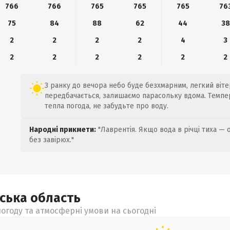
766
766
765
765
765
76
75
84
88
62
44
38
2
2
2
2
4
3
2
2
2
2
2
2
З ранку до вечора небо буде безхмарним, легкий вітер
передбачається, залишаємо парасольку вдома. Темпер
тепла погода, не забудьте про воду.
Народні прикмети:
"Лаврентія. Якщо вода в річці тиха — 
без завірюх."
ьська
область
огоду та атмосферні умови на сьогодні