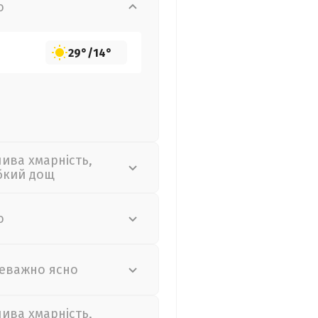
о
29°
/
14°
лива хмарність,
бкий дощ
о
еважно ясно
лива хмарність,