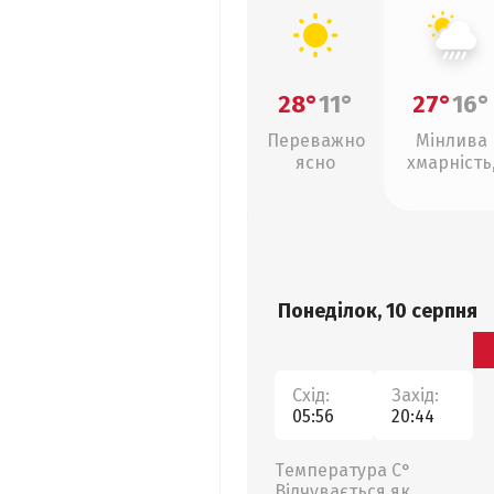
28°
11°
27°
16°
Переважно
Мінлива
ясно
хмарність
зливи
Понеділок, 10 серпня
Схід:
Захід:
05:56
20:44
Температура С°
Відчувається як