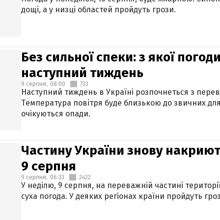
дощі, а у низці областей пройдуть грози.
Без сильної спеки: з якої пого
наступний тиждень
9 серпня,
08:00
733
Наступний тиждень в Україні розпочнеться з перев
Температура повітря буде близькою до звичних для
очікуються опади.
Частину України знову накриют
9 серпня
9 серпня,
06:33
2422
У неділю, 9 серпня, на переважній частині територі
суха погода. У деяких регіонах країни пройдуть гро