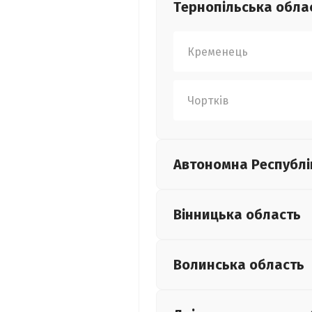
Тернопільська
обла
Кременець
Чортків
Автономна Республі
Вінницька
область
Волинська
область