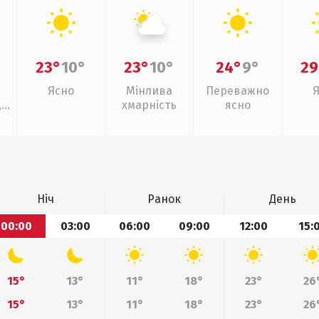
23°
10°
23°
10°
24°
9°
29
Ясно
Мінлива
Переважно
,
хмарність
ясно
Ніч
Ранок
День
00:00
03:00
06:00
09:00
12:00
15:
15°
13°
11°
18°
23°
26
15°
13°
11°
18°
23°
26