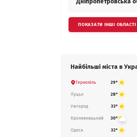
Дніпропетровська
о
ПОКАЗАТИ ІНШІ ОБЛАСТІ
Найбільші міста в Укра
Тернопіль
29°
Луцьк
28°
Ужгород
33°
Кропивницький
30°
Одеса
32°