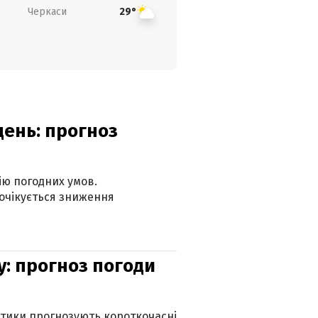
Черкаси
29°
день: прогноз
ію погодних умов.
 очікується зниження
у: прогноз погоди
оптики прогнозують короткочасні