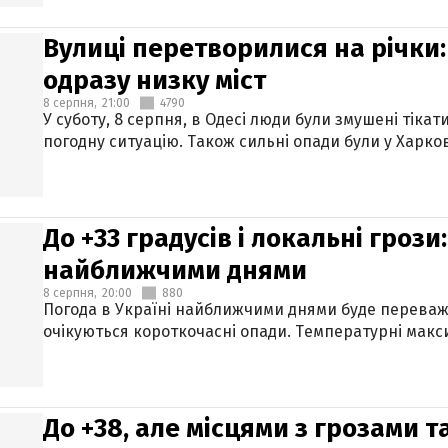
Вулиці перетворилися на річки
одразу низку міст
8 серпня,
21:00
4790
У суботу, 8 серпня, в Одесі люди були змушені тікат
погодну ситуацію. Також сильні опади були у Харкові
До +33 градусів і локальні гроз
найближчими днями
8 серпня,
20:00
880
Погода в Україні найближчими днями буде переваж
очікуються короткочасні опади. Температурні макси
До +38, але місцями з грозами 