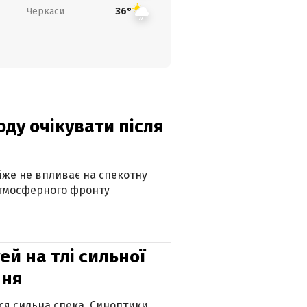
Черкаси
36°
оду очікувати після
айже не впливає на спекотну
атмосферного фронту
й на тлі сильної
пня
ься сильна спека. Синоптики