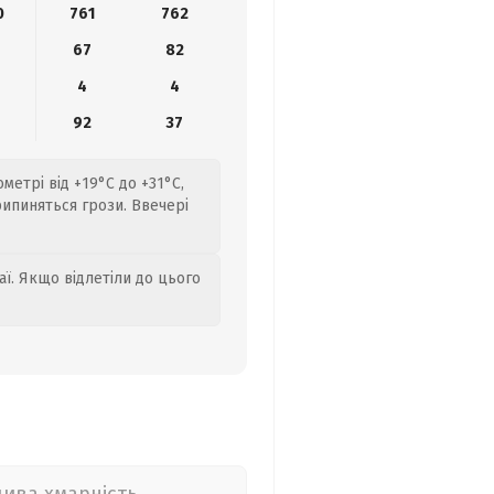
0
761
762
67
82
4
4
4
92
37
метрі від +19°C до +31°C,
рипиняться грози. Ввечері
аї. Якщо відлетіли до цього