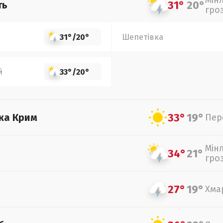
Мін
31°
20°
ть
гро
31°
/
20°
Шепетівка
й
33°
/
20°
33°
19°
ка Крим
Пер
Мін
34°
21°
гро
27°
19°
Хма