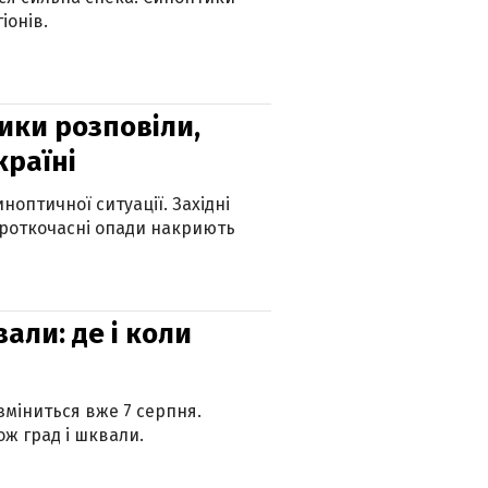
іонів.
ики розповіли,
країні
оптичної ситуації. Західні
ороткочасні опади накриють
вали: де і коли
 зміниться вже 7 серпня.
ж град і шквали.