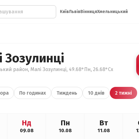
Київ
Львів
Вінниця
Хмельницький
і Зозулинці
кий район, Малі Зозулинці, 49.68°Пн, 26.68°Сх
ора
По годинах
Тиждень
10 днів
2 тижні
Нд
Пн
Вт
09.08
10.08
11.08
1