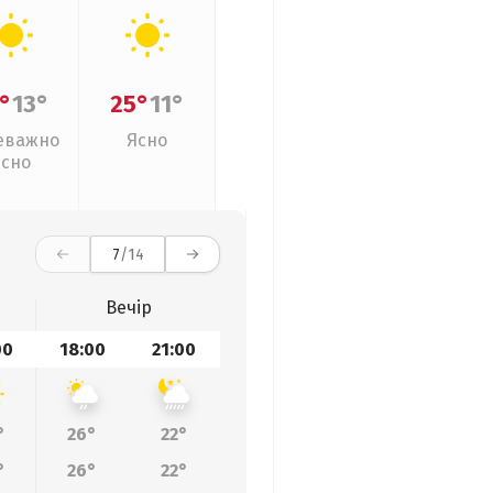
°
13°
25°
11°
еважно
Ясно
ясно
7
/14
Вечір
00
18:00
21:00
°
26°
22°
°
26°
22°