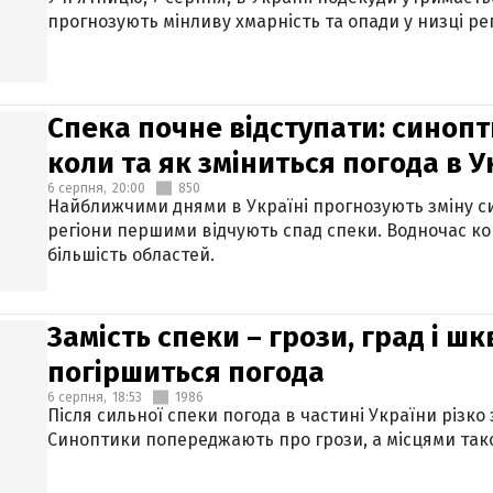
прогнозують мінливу хмарність та опади у низці рег
Спека почне відступати: синопт
коли та як зміниться погода в У
6 серпня,
20:00
850
Найближчими днями в Україні прогнозують зміну син
регіони першими відчують спад спеки. Водночас к
більшість областей.
Замість спеки – грози, град і шк
погіршиться погода
6 серпня,
18:53
1986
Після сильної спеки погода в частині України різко
Синоптики попереджають про грози, а місцями тако