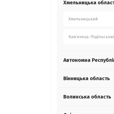
Хмельницька
облас
Хмельницький
Кам’янець-Подільськи
Автономна Республі
Вінницька
область
Волинська
область