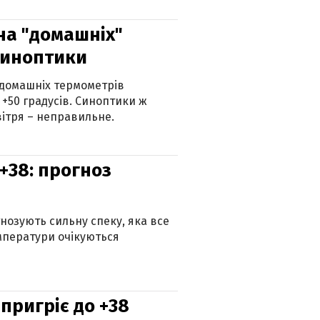
 на "домашніх"
синоптики
 домашніх термометрів
 +50 градусів. Синоптики ж
ітря – неправильне.
+38: прогноз
гнозують сильну спеку, яка все
мператури очікуються
 пригріє до +38