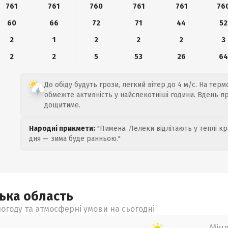
761
761
760
761
761
76
60
66
72
71
44
52
2
1
2
2
2
3
2
2
5
53
26
6
До обіду будуть грози, легкий вітер до 4 м/с. На термо
обмежте активність у найспекотніші години. Вдень п
дощитиме.
Народні прикмети:
"Пимена. Лелеки відлітають у теплі кр
дня — зима буде ранньою."
цька
область
огоду та атмосферні умови на сьогодні