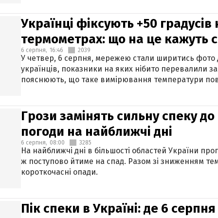
Українці фіксують +50 градусів
термометрах: що на це кажуть 
6 серпня,
16:46
2039
У четвер, 6 серпня, мережею стали ширитись фото
українців, показники на яких нібито перевалили за
пояснюють, що таке вимірювання температури пов
Грози замінять сильну спеку до 
погоди на найближчі дні
6 серпня,
08:00
3285
На найближчі дні в більшості областей України про
ж поступово йтиме на спад. Разом зі зниженням те
короткочасні опади.
Пік спеки в Україні: де 6 серпня