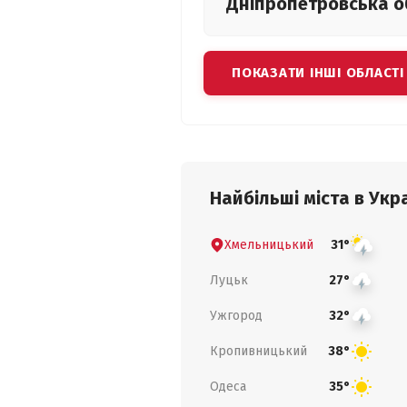
Дніпропетровська
о
ПОКАЗАТИ ІНШІ ОБЛАСТІ
Найбільші міста в Укра
Хмельницький
31°
Луцьк
27°
Ужгород
32°
Кропивницький
38°
Одеса
35°