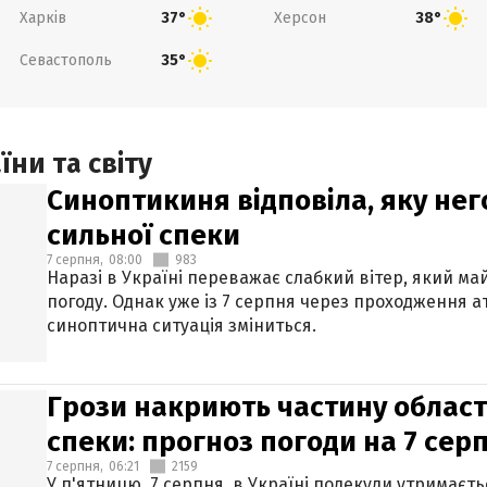
Харків
Херсон
37°
38°
Севастополь
35°
ни та світу
Синоптикиня відповіла, яку нег
сильної спеки
7 серпня,
08:00
983
Наразі в Україні переважає слабкий вітер, який м
погоду. Однак уже із 7 серпня через проходження 
синоптична ситуація зміниться.
Грози накриють частину областе
спеки: прогноз погоди на 7 сер
7 серпня,
06:21
2159
У п'ятницю, 7 серпня, в Україні подекуди утримаєт