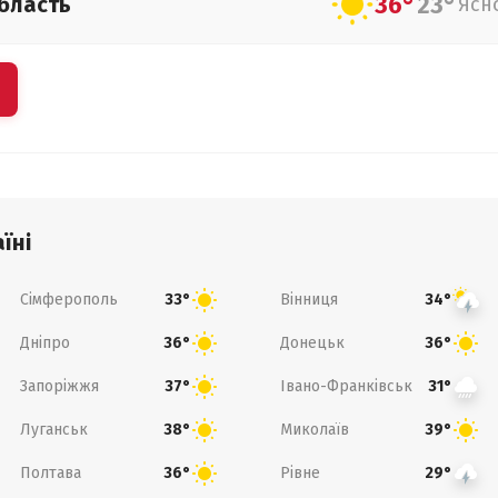
36°
23°
бласть
Ясн
їні
Сімферополь
Вінниця
33°
34°
Дніпро
Донецьк
36°
36°
Запоріжжя
Івано-Франківськ
37°
31°
Луганськ
Миколаїв
38°
39°
Полтава
Рівне
36°
29°