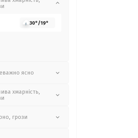
лива хмарність,
зи
30°
/
19°
еважно ясно
лива хмарність,
зи
рно, грози