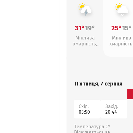
31°
19°
25°
15°
Мінлива
Мінлива
хмарність,
хмарність
грози
слабкий д
П'ятниця, 7 серпня
Схід:
Захід:
05:50
20:44
Температура С°
Відчувається як