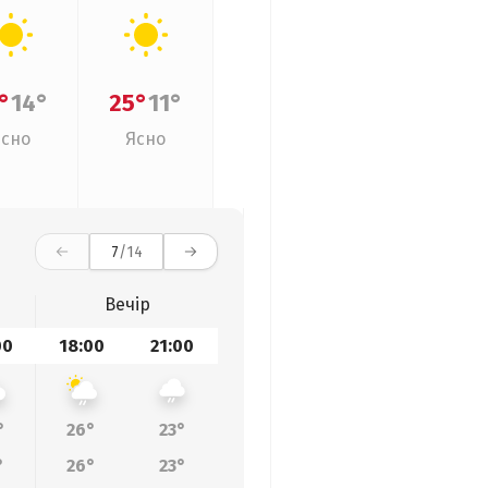
°
14°
25°
11°
Ясно
Ясно
7
/14
Вечір
00
18:00
21:00
°
26°
23°
°
26°
23°