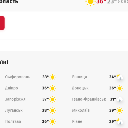
36°
23°
бласть
Ясн
їні
Сімферополь
Вінниця
33°
34°
Дніпро
Донецьк
36°
36°
Запоріжжя
Івано-Франківськ
37°
31°
Луганськ
Миколаїв
38°
39°
Полтава
Рівне
36°
29°