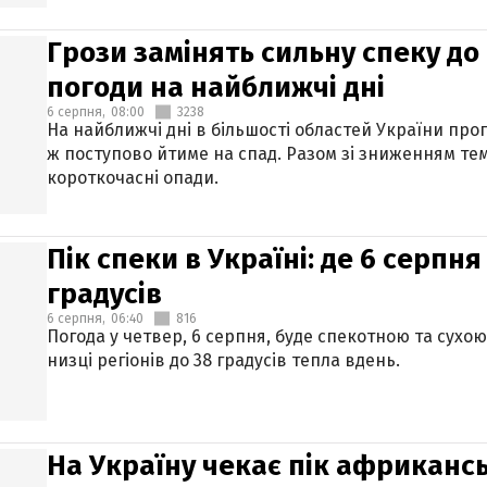
Грози замінять сильну спеку до 
погоди на найближчі дні
6 серпня,
08:00
3238
На найближчі дні в більшості областей України про
ж поступово йтиме на спад. Разом зі зниженням те
короткочасні опади.
Пік спеки в Україні: де 6 серпня
градусів
6 серпня,
06:40
816
Погода у четвер, 6 серпня, буде спекотною та сухо
низці регіонів до 38 градусів тепла вдень.
На Україну чекає пік африкансь