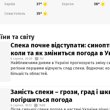
Харків
Херсон
37°
38°
Севастополь
35°
ни та світу
Спека почне відступати: синопт
коли та як зміниться погода в У
6 серпня,
20:00
747
Найближчими днями в Україні прогнозують зміну син
регіони першими відчують спад спеки. Водночас к
більшість областей.
Замість спеки – грози, град і шк
погіршиться погода
6 серпня,
18:53
1688
Після сильної спеки погода в частині України різко