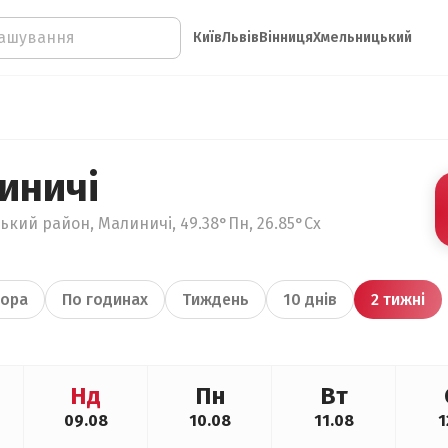
Київ
Львів
Вінниця
Хмельницький
иничі
кий район, Малиничі, 49.38°Пн, 26.85°Сх
ора
По годинах
Тиждень
10 днів
2 тижні
Нд
Пн
Вт
09.08
10.08
11.08
1