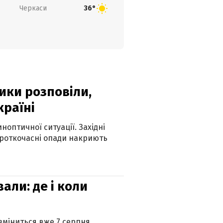
Черкаси
36°
ики розповіли,
країні
оптичної ситуації. Західні
ороткочасні опади накриють
вали: де і коли
 зміниться вже 7 серпня.