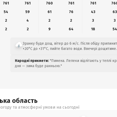
761
761
760
761
761
76
54
59
61
76
43
63
2
4
2
2
3
3
2
2
9
64
18
54
Зранку буде дощ, вітер до 6 м/с. Після обіду припинит
+20°C до +31°C, пийте багато води. Ввечері дощитиме.
Народні прикмети:
"Пимена. Лелеки відлітають у теплі кр
дня — зима буде ранньою."
цька
область
огоду та атмосферні умови на сьогодні