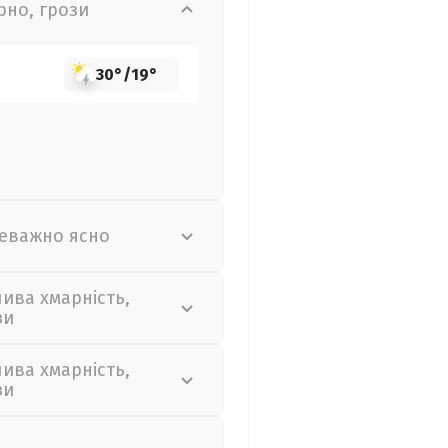
рно, грози
30°
/
19°
еважно ясно
лива хмарність,
зи
лива хмарність,
зи