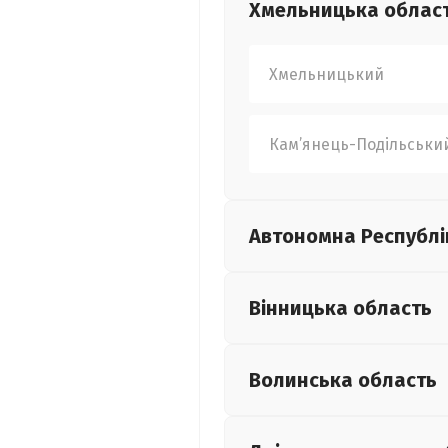
Хмельницька
облас
Хмельницький
Кам’янець-Подільськи
Автономна Республі
Вінницька
область
Волинська
область