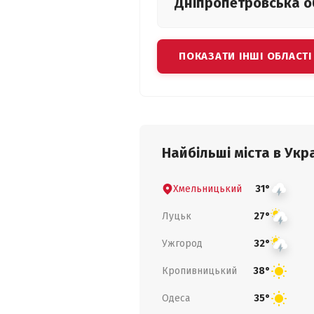
Дніпропетровська
о
ПОКАЗАТИ ІНШІ ОБЛАСТІ
Найбільші міста в Укра
Хмельницький
31°
Луцьк
27°
Ужгород
32°
Кропивницький
38°
Одеса
35°