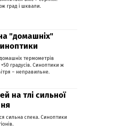
ж град і шквали.
 на "домашніх"
синоптики
 домашніх термометрів
 +50 градусів. Синоптики ж
ітря – неправильне.
й на тлі сильної
пня
ься сильна спека. Синоптики
іонів.