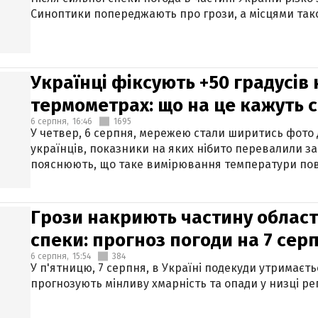
Синоптики попереджають про грози, а місцями тако
Українці фіксують +50 градусів
термометрах: що на це кажуть 
6 серпня,
16:46
1695
У четвер, 6 серпня, мережею стали ширитись фото
українців, показники на яких нібито перевалили за
пояснюють, що таке вимірювання температури пов
Грози накриють частину областе
спеки: прогноз погоди на 7 сер
6 серпня,
15:54
384
У п'ятницю, 7 серпня, в Україні подекуди утримаєт
прогнозують мінливу хмарність та опади у низці рег