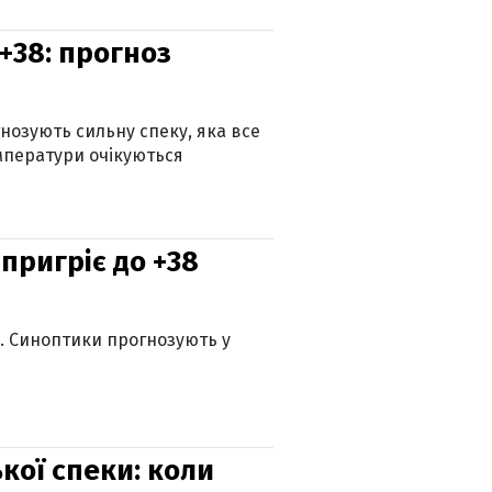
+38: прогноз
гнозують сильну спеку, яка все
мператури очікуються
 пригріє до +38
ю. Синоптики прогнозують у
кої спеки: коли