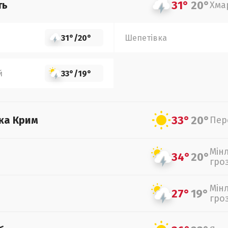
31°
20°
ть
Хма
31°
/
20°
Шепетівка
й
33°
/
19°
33°
20°
ка Крим
Пер
Мін
34°
20°
гро
Мін
27°
19°
гро