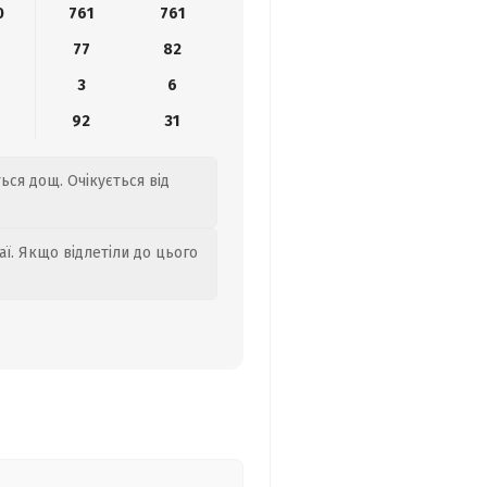
0
761
761
77
82
3
6
92
31
ься дощ. Очікується від
аї. Якщо відлетіли до цього