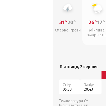
31°
20°
26°
17°
Хмарно, грози
Мінлива
хмарність
зливи
П'ятниця, 7 серпня
Схід:
Захід:
05:50
20:43
Температура С°
Відчувається як