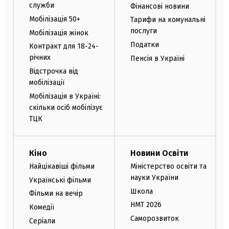
служби
Фінансові новини
Мобілізація 50+
Тарифи на комунальні
послуги
Мобілізація жінок
Податки
Контракт для 18-24-
річних
Пенсія в Україні
Відстрочка від
мобілізації
Мобілізація в Україні:
скільки осіб мобілізує
ТЦК
Кіно
Новини Освіти
Найцікавіші фільми
Міністерство освіти та
науки України
Українські фільми
Школа
Фільми на вечір
НМТ 2026
Комедії
Саморозвиток
Серіали