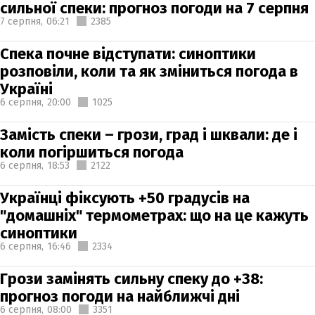
сильної спеки: прогноз погоди на 7 серпня
7 серпня,
06:21
2385
Спека почне відступати: синоптики
розповіли, коли та як зміниться погода в
Україні
6 серпня,
20:00
1025
Замість спеки – грози, град і шквали: де і
коли погіршиться погода
6 серпня,
18:53
2122
Українці фіксують +50 градусів на
"домашніх" термометрах: що на це кажуть
синоптики
6 серпня,
16:46
2334
Грози замінять сильну спеку до +38:
прогноз погоди на найближчі дні
6 серпня,
08:00
3351