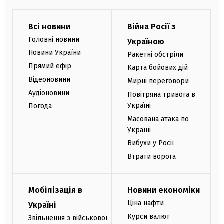
Всі новини
Війна Росії з
Головні новини
Україною
Новини України
Ракетні обстріли
Прямий ефір
Карта бойових дій
Відеоновини
Мирні переговори
Аудіоновини
Повітряна тривога в
Україні
Погода
Масована атака по
Україні
Вибухи у Росії
Втрати ворога
Мобілізація в
Новини економіки
Ціна нафти
Україні
Курси валют
Звільнення з військової