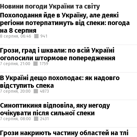
Новини погоди України та світу
Похолодання йде в Україну, але деякі
регіони потерпатимуть від спеки: погода
на 8 серпня
8 серпня,
06:46
941
Грози, град і шквали: по всій Україні
оголосили штормове попередження
7 серпня,
21:00
1759
В Україні дещо похолодає: як надовго
відступить спека
7 серпня,
20:00
4873
Синоптикиня відповіла, яку негоду
очікувати після сильної спеки
7 серпня,
08:00
2431
Грози накриють частину областей на тлі