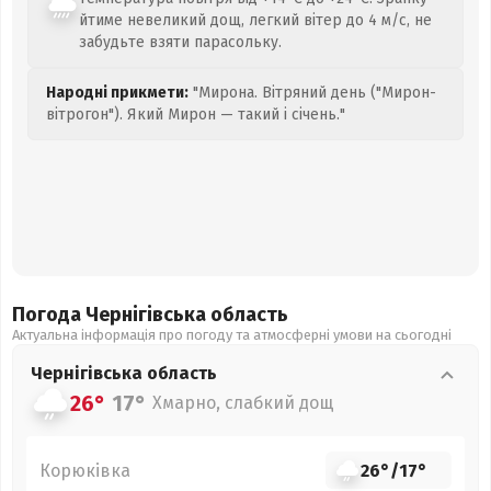
йтиме невеликий дощ, легкий вітер до 4 м/с, не
забудьте взяти парасольку.
Народні прикмети:
"Мирона. Вітряний день ("Мирон-
вітрогон"). Який Мирон — такий і січень."
Погода Чернігівська
область
Актуальна інформація про погоду та атмосферні умови на сьогодні
Чернігівська
область
26°
17°
Хмарно, слабкий дощ
Корюківка
26°
/
17°