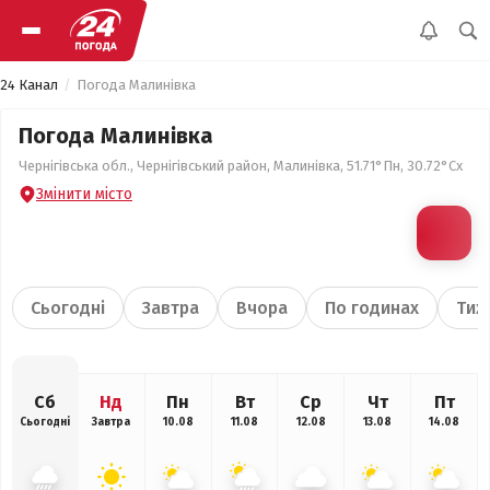
24 Канал
Погода Малинівка
Погода Малинівка
Чернігівська обл., Чернігівський район, Малинівка, 51.71°Пн, 30.72°Сх
Змінити місто
Сьогодні
Завтра
Вчора
По годинах
Тиж
Сб
Нд
Пн
Вт
Ср
Чт
Пт
Сьогодні
Завтра
10.08
11.08
12.08
13.08
14.08