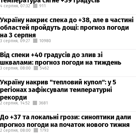
температура сягне +39 градусів
4 серпня,
07:32
911
Україну накриє спека до +38, але в частині
областей пройдуть дощі: прогноз погоди
на 3 серпня
3 серпня,
09:27
10980
Від спеки +40 градусів до злив зі
шквалами: прогноз погоди на тиждень
3 серпня,
08:00
5462
Україну накрив "тепловий купол": у 5
регіонах зафіксували температурні
рекорди
2 серпня,
14:52
3681
До +37 та локальні грози: синоптики дали
прогноз погоди на початок нового тижня
2 серпня,
08:00
1793