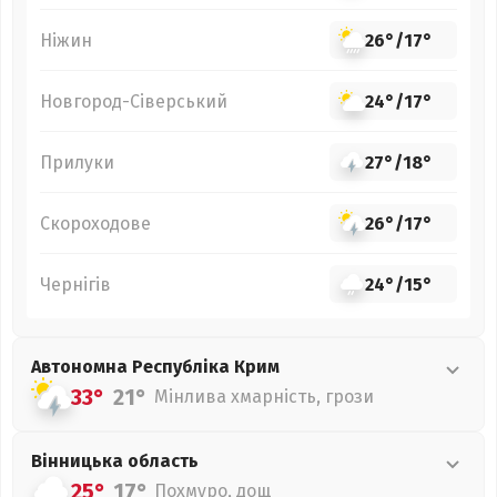
Ніжин
26°
/
17°
Новгород-Сіверський
24°
/
17°
Прилуки
27°
/
18°
Скороходове
26°
/
17°
Чернігів
24°
/
15°
Автономна Республіка Крим
33°
21°
Мінлива хмарність, грози
Вінницька
область
25°
17°
Похмуро, дощ