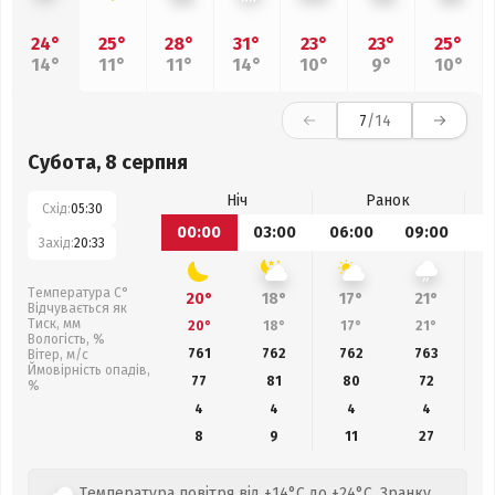
24°
25°
28°
31°
23°
23°
25°
14°
11°
11°
14°
10°
9°
10°
7
/14
Субота, 8 серпня
Ніч
Ранок
Схід:
05:30
00:00
03:00
06:00
09:00
1
Захід:
20:33
Температура С°
20°
18°
17°
21°
Відчувається як
Тиск, мм
20°
18°
17°
21°
Вологість, %
761
762
762
763
Вітер, м/с
Ймовірність опадів,
77
81
80
72
%
4
4
4
4
8
9
11
27
Температура повітря від +14°C до +24°C. Зранку