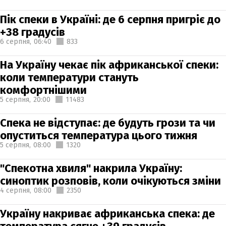
Пік спеки в Україні: де 6 серпня пригріє до
+38 градусів
6 серпня,
06:40
833
На Україну чекає пік африканської спеки:
коли температури стануть
комфортнішими
5 серпня,
20:00
11483
Спека не відступає: де будуть грози та чи
опуститься температура цього тижня
5 серпня,
08:00
1320
"Спекотна хвиля" накрила Україну:
синоптик розповів, коли очікуються зміни
4 серпня,
08:00
2350
Україну накриває африканська спека: де