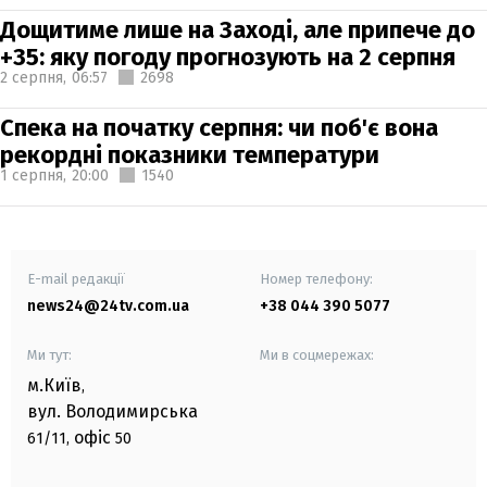
Дощитиме лише на Заході, але припече до
+35: яку погоду прогнозують на 2 серпня
2 серпня,
06:57
2698
Спека на початку серпня: чи поб'є вона
рекордні показники температури
1 серпня,
20:00
1540
E-mail редакції
Номер телефону:
news24@24tv.com.ua
+38 044 390 5077
Ми тут:
Ми в соцмережах:
м.Київ
,
вул. Володимирська
офіс
61/11,
50