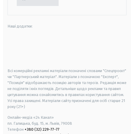
Наші додатки:
android
apple
smart tv
samsung smart tv
Всі комерційні рекламні матеріали позначені словами "Спецпроєкт"
чи "Партнерський матеріал". Матеріали з позначкою "Експерт",
"Позиція" відображають позицію авторів та героїв. Редакція може
не поділяти їхніх поглядів. Детальніше щодо реклами та правил
цитування можна ознайомитись в правилах користування сайтом.
Усі права захищені.
Матеріали сайту призначені для осіб старше
21
року (21+)
Онлайн-медіа «24 Канал»
пл. Галицька, буд. 15, м. Львів, 79008
Телефон
+380 (32) 229-77-77