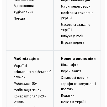
Карта бойових дій
Відеоновини
Мирні переговори
Аудіоновини
Повітряна тривога в
Україні
Погода
Масована атака по
Україні
Вибухи у Росії
Втрати ворога
Мобілізація в
Новини економіки
Ціна нафти
Україні
Курси валют
Звільнення з військової
служби
Фінансові новини
Мобілізація 50+
Тарифи на комунальні
послуги
Мобілізація жінок
Податки
Контракт для 18-24-
річних
Пенсія в Україні