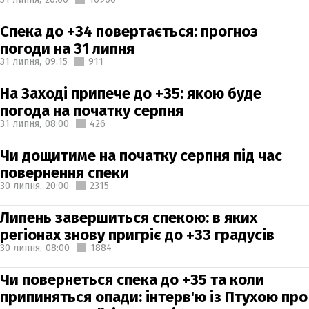
Спека до +34 повертається: прогноз
погоди на 31 липня
31 липня,
09:15
911
На Заході припече до +35: якою буде
погода на початку серпня
31 липня,
08:00
426
Чи дощитиме на початку серпня під час
повернення спеки
30 липня,
20:00
2315
Липень завершиться спекою: в яких
регіонах знову пригріє до +33 градусів
30 липня,
08:00
1884
Чи повернеться спека до +35 та коли
припиняться опади: інтерв'ю із Птухою про