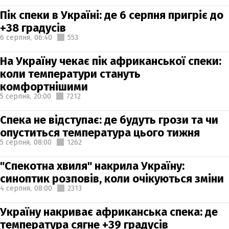
Пік спеки в Україні: де 6 серпня пригріє до
+38 градусів
6 серпня,
06:40
553
На Україну чекає пік африканської спеки:
коли температури стануть
комфортнішими
5 серпня,
20:00
7212
Спека не відступає: де будуть грози та чи
опуститься температура цього тижня
5 серпня,
08:00
1262
"Спекотна хвиля" накрила Україну:
синоптик розповів, коли очікуються зміни
4 серпня,
08:00
2313
Україну накриває африканська спека: де
температура сягне +39 градусів