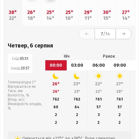
38°
26°
25°
25°
29°
30°
27°
22°
18°
14°
10°
11°
15°
14°
7
/14
Четвер, 6 серпня
Ніч
Ранок
Схід:
05:51
00:00
03:00
06:00
09:00
1
Захід:
20:57
Температура С°
26°
23°
22°
27°
Відчувається як
Тиск, мм
26°
23°
22°
28°
Вологість, %
762
762
761
761
Вітер, м/с
Ймовірність опадів,
60
64
57
57
%
2
2
3
2
2
2
2
2
Очікується від +22°C до +38°C, буде спекотно,