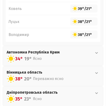
Ковель
39°
/
21°
Луцьк
38°
/
21°
Володимир
38°
/
21°
Автономна Республіка Крим
34°
19°
Ясно
Вінницька
область
38°
20°
Переважно ясно
Дніпропетровська
область
35°
23°
Ясно