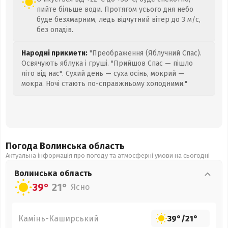
пийте більше води. Протягом усього дня небо
буде безхмарним, ледь відчутний вітер до 3 м/с,
без опадів.
Народні прикмети:
"Преображення (Яблучний Спас).
Освячують яблука і груші. "Прийшов Спас — пішло
літо від нас". Сухий день — суха осінь, мокрий —
мокра. Ночі стають по-справжньому холодними."
Погода Волинська
область
Актуальна інформація про погоду та атмосферні умови на сьогодні
Волинська
область
39°
21°
Ясно
Камінь-Каширський
39°
/
21°