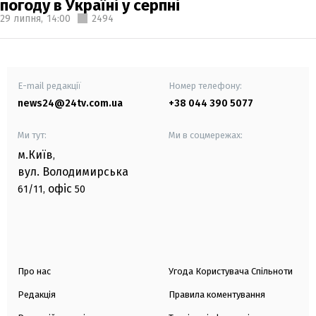
погоду в Україні у серпні
29 липня,
14:00
2494
E-mail редакції
Номер телефону:
news24@24tv.com.ua
+38 044 390 5077
Ми тут:
Ми в соцмережах:
м.Київ
,
вул. Володимирська
офіс
61/11,
50
Про нас
Угода Користувача Спільноти
Редакція
Правила коментування