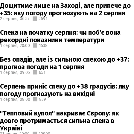
Дощитиме лише на Заході, але припече до
+35: яку погоду прогнозують на 2 серпня
2 серпня,
06:57
2691
Спека на початку серпня: чи поб'є вона
рекордні показники температури
1 серпня,
20:00
1538
Без опадів, але із сильною спекою до +37:
прогноз погоди на 1 серпня
1 серпня,
09:05
651
Серпень приніс спеку до +38 градусів: яку
погоду прогнозують на вихідні
1 серпня,
08:00
839
"Тепловий купол" накриває Європу: як
довго протримається сильна спека в
Україні
31 липня,
20:00
10900