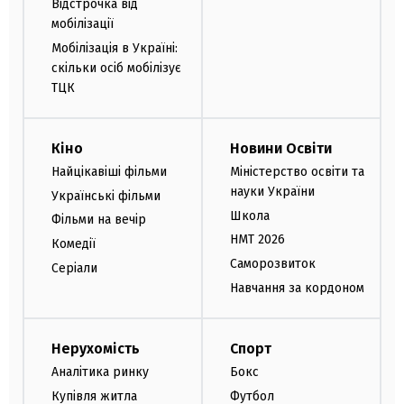
Відстрочка від
мобілізації
Мобілізація в Україні:
скільки осіб мобілізує
ТЦК
Кіно
Новини Освіти
Найцікавіші фільми
Міністерство освіти та
науки України
Українські фільми
Школа
Фільми на вечір
НМТ 2026
Комедії
Саморозвиток
Серіали
Навчання за кордоном
Нерухомість
Спорт
Аналітика ринку
Бокс
Купівля житла
Футбол