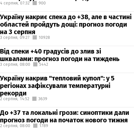
4 серпня,
07:32
900
Україну накриє спека до +38, але в частині
областей пройдуть дощі: прогноз погоди
на 3 серпня
3 серпня,
09:27
10928
Від спеки +40 градусів до злив зі
шквалами: прогноз погоди на тиждень
3 серпня,
08:00
5442
Україну накрив "тепловий купол": у 5
регіонах зафіксували температурні
рекорди
2 серпня,
14:52
3639
До +37 та локальні грози: синоптики дали
прогноз погоди на початок нового тижня
2 серпня,
08:00
1789