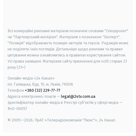
android
apple
smart tv
samsung smart tv
Всі комерційні рекламні матеріали позначені словами "Спецпроєкт"
чи "Партнерський матеріал". Матеріали з позначкою "Експерт",
"Позиція" відображають позицію авторів та героїв. Редакція може
не поділяти їхніх поглядів. Детальніше щодо реклами та правил
цитування можна ознайомитись в правилах користування сайтом.
Усі права захищені.
Матеріали сайту призначені для осіб старше
21
року (21+)
Онлайн-медіа «24 Канал»
пл. Галицька, буд. 15, м. Львів, 79008
Телефон
+380 (32) 229-77-77
Адреса електронної пошти —
legal@24tv.com.ua
Ідентифікатор онлайн-медіа в Реєстрі суб'єктів у сфері медіа —
R40-06057
© 2005—2026,
ПрАТ «Телерадіокомпанія "Люкс"», 24 Канал.