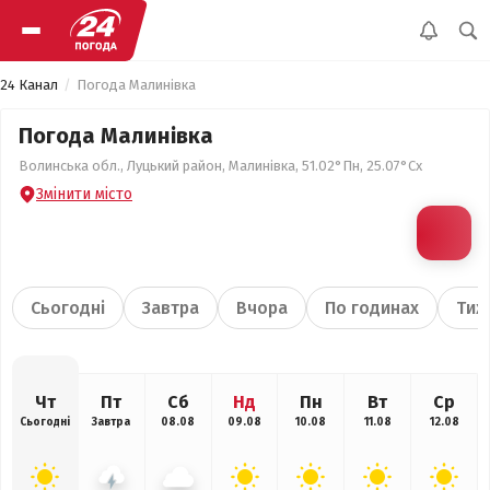
24 Канал
Погода Малинівка
Погода Малинівка
Волинська обл., Луцький район, Малинівка, 51.02°Пн, 25.07°Сх
Змінити місто
Сьогодні
Завтра
Вчора
По годинах
Тиж
Чт
Пт
Сб
Нд
Пн
Вт
Ср
Сьогодні
Завтра
08.08
09.08
10.08
11.08
12.08