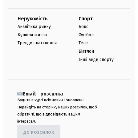
Нерухомість
Спорт
Аналітика ринку
Бокс
Купівля житла
Футбол
Тренди і натхнення
Теніс
Біатлон
Інші види спорту
Email - розсилка
Будьте в курсі всіх новин і оновлень!
Перейдіть на сторінку наших розсилок, щоб
обрати ті, що відповідають вашим
інтересам.
ДО РОЗСИЛОК