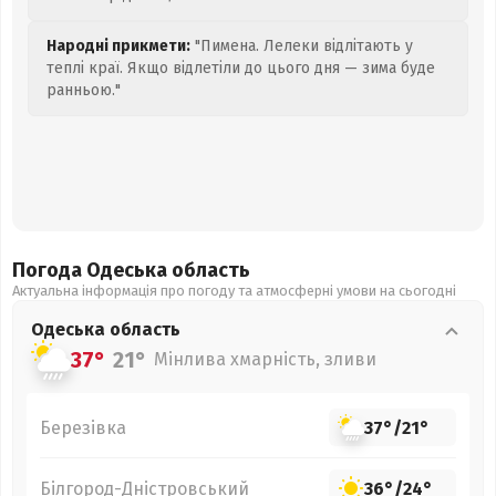
Народні прикмети:
"Пимена. Лелеки відлітають у
теплі краї. Якщо відлетіли до цього дня — зима буде
ранньою."
Погода Одеська
область
Актуальна інформація про погоду та атмосферні умови на сьогодні
Одеська
область
37°
21°
Мінлива хмарність, зливи
Березівка
37°
/
21°
Білгород-Дністровський
36°
/
24°