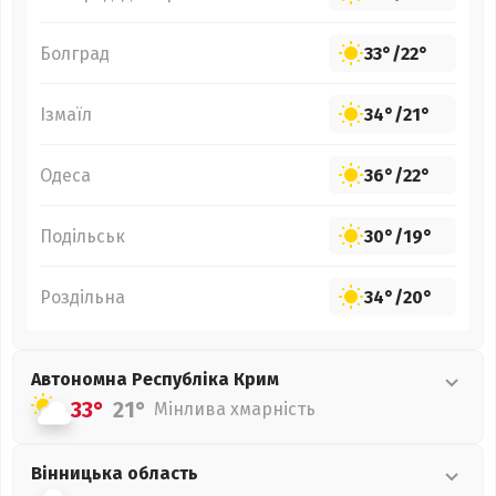
Болград
33°
/
22°
Ізмаїл
34°
/
21°
Одеса
36°
/
22°
Подільськ
30°
/
19°
Роздільна
34°
/
20°
Автономна Республіка Крим
33°
21°
Мінлива хмарність
Вінницька
область