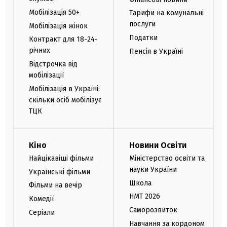
Мобілізація 50+
Тарифи на комунальні
послуги
Мобілізація жінок
Податки
Контракт для 18-24-
річних
Пенсія в Україні
Відстрочка від
мобілізації
Мобілізація в Україні:
скільки осіб мобілізує
ТЦК
Кіно
Новини Освіти
Найцікавіші фільми
Міністерство освіти та
науки України
Українські фільми
Школа
Фільми на вечір
НМТ 2026
Комедії
Саморозвиток
Серіали
Навчання за кордоном