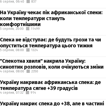
6 серпня,
06:40
837
На Україну чекає пік африканської спеки:
коли температури стануть
комфортнішими
5 серпня,
20:00
11499
Спека не відступає: де будуть грози та чи
опуститься температура цього тижня
5 серпня,
08:00
1324
"Спекотна хвиля" накрила Україну:
синоптик розповів, коли очікуються зміни
4 серпня,
08:00
2350
Україну накриває африканська спека: де
температура сягне +39 градусів
4 серпня,
07:32
914
Україну накриє спека до +38, але в частині