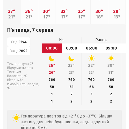
37°
36°
30°
32°
35°
30°
28°
21°
21°
17°
17°
17°
18°
13°
П'ятниця, 7 серпня
Ніч
Ранок
Схід:
05:44
00:00
03:00
06:00
09:00
1
Захід:
20:22
Температура С°
26°
23°
22°
30°
Відчувається як
Тиск, мм
26°
23°
22°
31°
Вологість, %
760
760
760
760
Вітер, м/с
Ймовірність опадів,
50
61
66
50
%
1
2
1
2
1
2
2
2
Температура повітря від +21°C до +37°C. Більшу
частину дня небо буде чистим, ледь відчутний
вітер до 3 м/с.