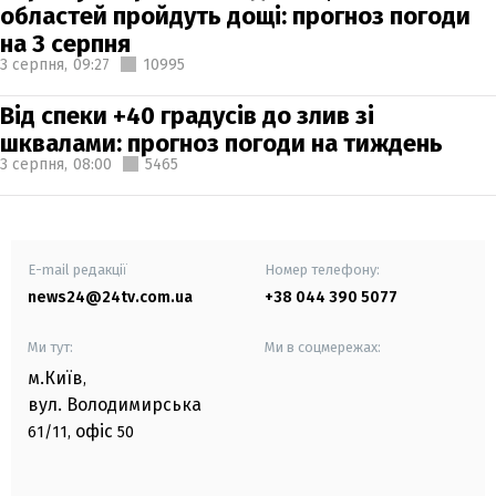
областей пройдуть дощі: прогноз погоди
на 3 серпня
3 серпня,
09:27
10995
Від спеки +40 градусів до злив зі
шквалами: прогноз погоди на тиждень
3 серпня,
08:00
5465
E-mail редакції
Номер телефону:
news24@24tv.com.ua
+38 044 390 5077
Ми тут:
Ми в соцмережах:
м.Київ
,
вул. Володимирська
офіс
61/11,
50