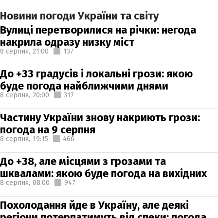
Новини погоди України та світу
Вулиці перетворилися на річки: негода
накрила одразу низку міст
8 серпня,
21:00
137
До +33 градусів і локальні грози: якою
буде погода найближчими днями
8 серпня,
20:00
317
Частину України знову накриють грози:
погода на 9 серпня
8 серпня,
19:15
466
До +38, але місцями з грозами та
шквалами: якою буде погода на вихідних
8 серпня,
08:00
947
Похолодання йде в Україну, але деякі
регіони потерпатимуть від спеки: погода