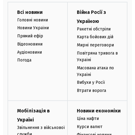
Всі новини
Війна Росії з
Головні новини
Україною
Новини України
Ракетні обстріли
Прямий ефір
Карта бойових дій
Відеоновини
Мирні переговори
Аудіоновини
Повітряна тривога в
Україні
Погода
Масована атака по
Україні
Вибухи у Росії
Втрати ворога
Мобілізація в
Новини економіки
Ціна нафти
Україні
Курси валют
Звільнення з військової
служби
Фінансові новини