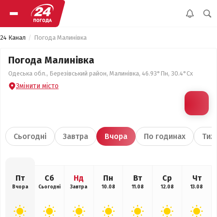
24 Канал
Погода Малинівка
Погода Малинівка
Одеська обл., Березівський район, Малинівка, 46.93°Пн, 30.4°Сх
Змінити місто
Сьогодні
Завтра
Вчора
По годинах
Тиж
Пт
Сб
Нд
Пн
Вт
Ср
Чт
Вчора
Сьогодні
Завтра
10.08
11.08
12.08
13.08