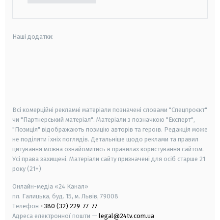
Наші додатки:
android
apple
smart tv
samsung smart tv
Всі комерційні рекламні матеріали позначені словами "Спецпроєкт"
чи "Партнерський матеріал". Матеріали з позначкою "Експерт",
"Позиція" відображають позицію авторів та героїв. Редакція може
не поділяти їхніх поглядів. Детальніше щодо реклами та правил
цитування можна ознайомитись в правилах користування сайтом.
Усі права захищені.
Матеріали сайту призначені для осіб старше
21
року (21+)
Онлайн-медіа «24 Канал»
пл. Галицька, буд. 15, м. Львів, 79008
Телефон
+380 (32) 229-77-77
Адреса електронної пошти —
legal@24tv.com.ua