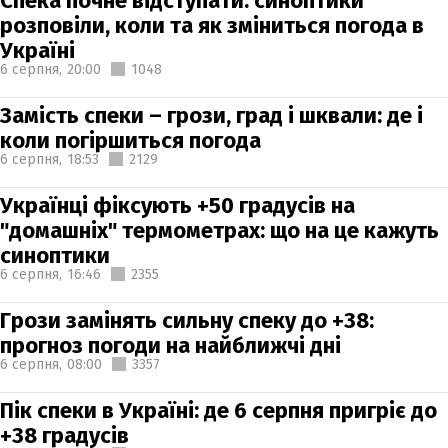
Спека почне відступати: синоптики
розповіли, коли та як зміниться погода в
Україні
6 серпня,
20:00
1048
Замість спеки – грози, град і шквали: де і
коли погіршиться погода
6 серпня,
18:53
2129
Українці фіксують +50 градусів на
"домашніх" термометрах: що на це кажуть
синоптики
6 серпня,
16:46
2355
Грози замінять сильну спеку до +38:
прогноз погоди на найближчі дні
6 серпня,
08:00
3357
Пік спеки в Україні: де 6 серпня пригріє до
+38 градусів