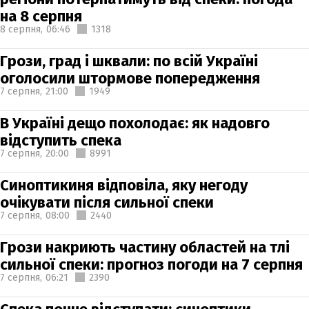
на 8 серпня
8 серпня,
06:46
1318
Грози, град і шквали: по всій Україні
оголосили штормове попередження
7 серпня,
21:00
1949
В Україні дещо похолодає: як надовго
відступить спека
7 серпня,
20:00
8991
Синоптикиня відповіла, яку негоду
очікувати після сильної спеки
7 серпня,
08:00
2440
Грози накриють частину областей на тлі
сильної спеки: прогноз погоди на 7 серпня
7 серпня,
06:21
2390