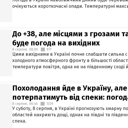
очікуються короткочасні опади. Температурні макси
До +38, але місцями з грозами 
буде погода на вихідних
8 серпня,
08:00
977
Цими вихідними в Україні почне слабшати сильна 
холодного атмосферного фронту в більшості област
температури повітря, одна не на південному сході й
Похолодання йде в Україну, але
потерпатимуть від спеки: погод
8 серпня,
06:46
1339
У суботу, 8 серпня, в Україні прогнозують хмарну п
областей накриють дощі, однак на півдні та півден
спека.