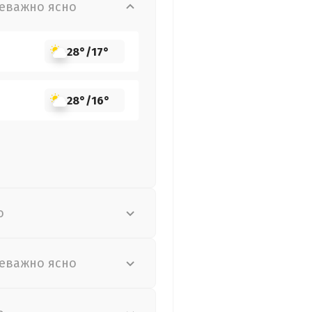
еважно ясно
28°
/
17°
28°
/
16°
о
еважно ясно