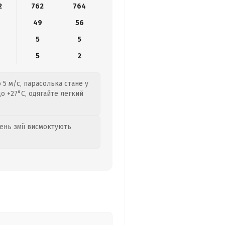
2
762
764
9
49
56
5
5
5
2
 5 м/с, парасолька стане у
до +27°C, одягайте легкий
день змії висмоктують