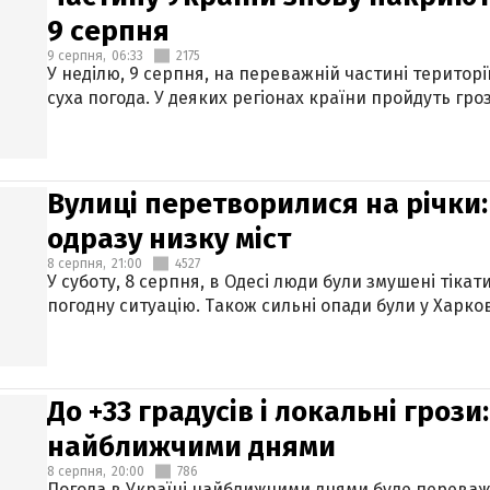
9 серпня
9 серпня,
06:33
2175
У неділю, 9 серпня, на переважній частині територі
суха погода. У деяких регіонах країни пройдуть гро
Вулиці перетворилися на річки
одразу низку міст
8 серпня,
21:00
4527
У суботу, 8 серпня, в Одесі люди були змушені тікат
погодну ситуацію. Також сильні опади були у Харкові
До +33 градусів і локальні гроз
найближчими днями
8 серпня,
20:00
786
Погода в Україні найближчими днями буде переваж