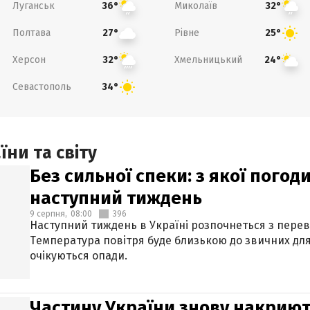
Луганськ
Миколаїв
36°
32°
Полтава
Рівне
27°
25°
Херсон
Хмельницький
32°
24°
Севастополь
34°
ни та світу
Без сильної спеки: з якої пого
наступний тиждень
9 серпня,
08:00
396
Наступний тиждень в Україні розпочнеться з перев
Температура повітря буде близькою до звичних для
очікуються опади.
Частину України знову накриют