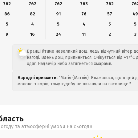
762
762
762
763
762
76
86
82
91
76
57
4
5
4
5
4
5
5
9
16
24
11
2
3
Вранці йтиме невеликий дощ, ледь відчутний вітер до
нагоді. Вдень дощ припиниться. Очікується від +17°C 
одяг. Надвечір небо затягнеться хмарами.
Народні прикмети:
"Матія (Матвія). Вважалося, що в цей 
молоко з корів, тому худобу не виганяли на пасовище."
бласть
огоду та атмосферні умови на сьогодні