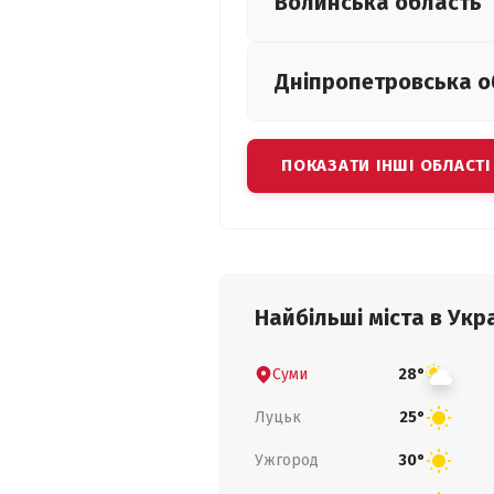
Волинська
область
Дніпропетровська
о
ПОКАЗАТИ ІНШІ ОБЛАСТІ
Найбільші міста в Укра
Суми
28°
Луцьк
25°
Ужгород
30°