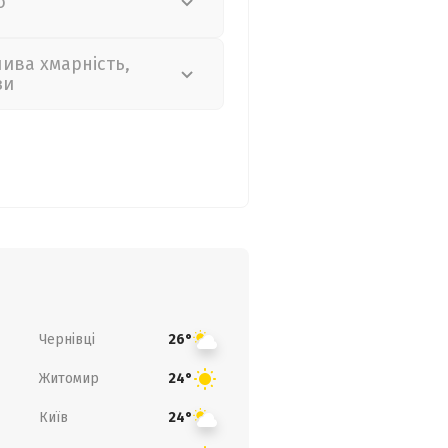
о
лива хмарність,
зи
Чернівці
26°
Житомир
24°
Київ
24°