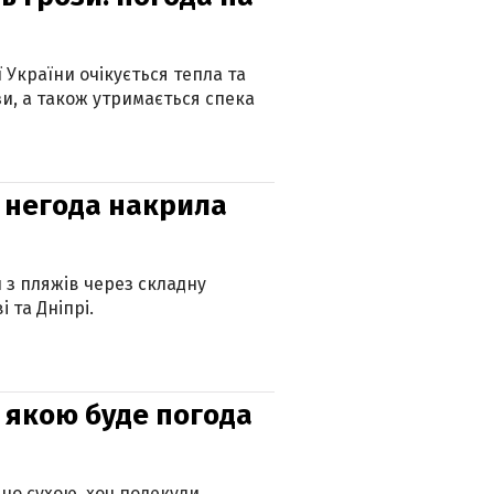
ї України очікується тепла та
зи, а також утримається спека
: негода накрила
и з пляжів через складну
 та Дніпрі.
и: якою буде погода
но сухою, хоч подекуди