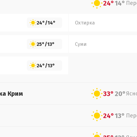
24°
14°
Пер
24°
/
14°
Охтирка
25°
/
13°
Суми
24°
/
13°
33°
20°
ка Крим
Ясн
24°
13°
Пер