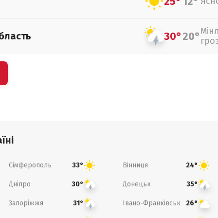
25°
12°
Ясн
Мін
30°
20°
бласть
гро
їні
Сімферополь
Вінниця
33°
24°
Дніпро
Донецьк
30°
35°
Запоріжжя
Івано-Франківськ
31°
26°