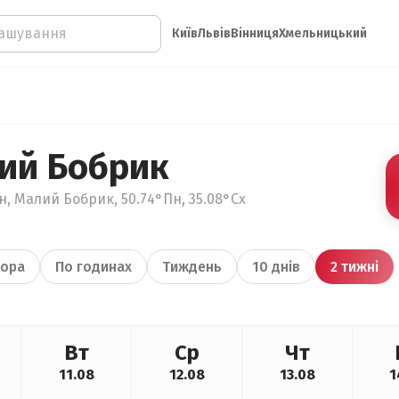
Київ
Львів
Вінниця
Хмельницький
ий Бобрик
н, Малий Бобрик, 50.74°Пн, 35.08°Сх
ора
По годинах
Тиждень
10 днів
2 тижні
Вт
Ср
Чт
11.08
12.08
13.08
1