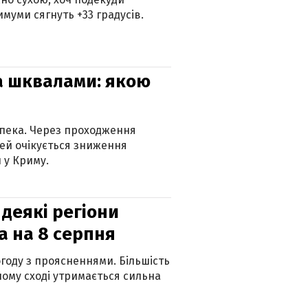
муми сягнуть +33 градусів.
та шквалами: якою
спека. Через проходження
ей очікується зниження
 у Криму.
 деякі регіони
а на 8 серпня
огоду з проясненнями. Більшість
ному сході утримається сильна