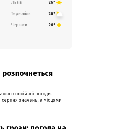
Львів
26°
Тернопіль
26°
Черкаси
26°
ди розпочнеться
ажно спокійної погоди.
 серпня значень, а місцями
ь грози: погода на