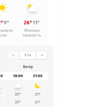
2°
9°
26°
11°
еважно
Мінлива
ясно
хмарність
7
/14
Вечір
00
18:00
21:00
°
25°
21°
°
25°
21°