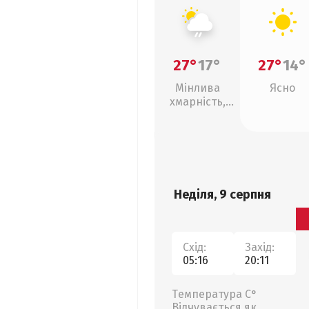
27°
17°
27°
14°
Мінлива
Ясно
хмарність,
слабкий дощ
Неділя, 9 серпня
Схід:
Захід:
05:16
20:11
Температура С°
Відчувається як