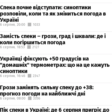
Спека почне відступати: синоптики
розповіли, коли та як зміниться погода в
Україні
6 серпня,
20:00
1033
Замість спеки – грози, град і шквали: де і
коли погіршиться погода
6 серпня,
18:53
2127
Українці фіксують +50 градусів на
"домашніх" термометрах: що на це кажуть
синоптики
6 серпня,
16:46
2347
Грози замінять сильну спеку до +38:
прогноз погоди на найближчі дні
6 серпня,
08:00
3356
Пік спеки в Україні: де 6 серпня пригріє до