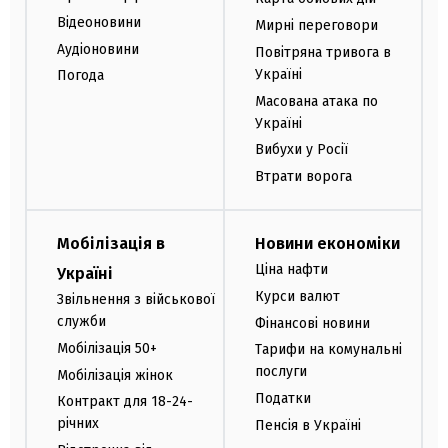
Відеоновини
Мирні переговори
Аудіоновини
Повітряна тривога в
Україні
Погода
Масована атака по
Україні
Вибухи у Росії
Втрати ворога
Мобілізація в
Новини економіки
Ціна нафти
Україні
Курси валют
Звільнення з військової
служби
Фінансові новини
Мобілізація 50+
Тарифи на комунальні
послуги
Мобілізація жінок
Податки
Контракт для 18-24-
річних
Пенсія в Україні