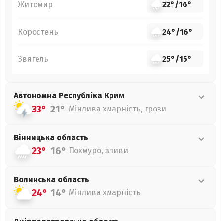
Житомир
22°
/
16°
Коростень
24°
/
16°
Звягель
25°
/
15°
Автономна Республіка Крим
33°
21°
Мінлива хмарність, грози
Вінницька
область
23°
16°
Похмуро, зливи
Волинська
область
24°
14°
Мінлива хмарність