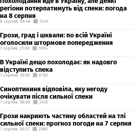
Похолодання йде в Україну, але деякі
регіони потерпатимуть від спеки: погода
на 8 серпня
8 серпня,
06:46
1249
Грози, град і шквали: по всій Україні
оголосили штормове попередження
7 серпня,
21:00
1894
В Україні дещо похолодає: як надовго
відступить спека
7 серпня,
20:00
6783
Синоптикиня відповіла, яку негоду
очікувати після сильної спеки
7 серпня,
08:00
2435
Грози накриють частину областей на тлі
сильної спеки: прогноз погоди на 7 серпня
7 серпня,
06:21
2388