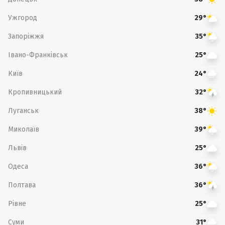
Ужгород
29°
Запоріжжя
35°
Івано-Франківськ
25°
Київ
24°
Кропивницький
32°
Луганськ
38°
Миколаїв
39°
Львів
25°
Одеса
36°
Полтава
36°
Рівне
25°
Суми
31°