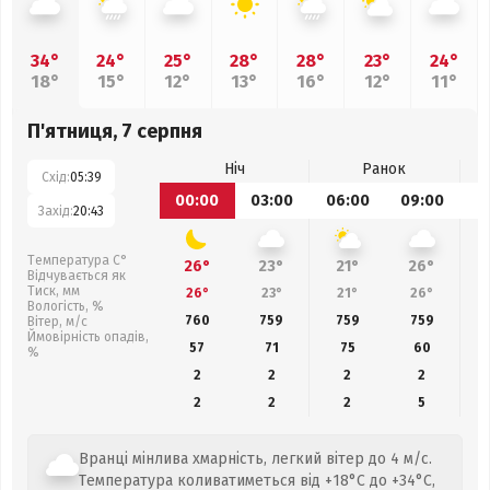
34°
24°
25°
28°
28°
23°
24°
18°
15°
12°
13°
16°
12°
11°
П'ятниця, 7 серпня
Ніч
Ранок
Схід:
05:39
00:00
03:00
06:00
09:00
1
Захід:
20:43
Температура С°
26°
23°
21°
26°
Відчувається як
Тиск, мм
26°
23°
21°
26°
Вологість, %
760
759
759
759
Вітер, м/с
Ймовірність опадів,
57
71
75
60
%
2
2
2
2
2
2
2
5
Вранці мінлива хмарність, легкий вітер до 4 м/с.
Температура коливатиметься від +18°C до +34°C,