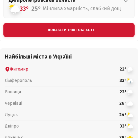
Дніпропетровська
область
33°
25°
Мінлива хмарність, слабкий дощ
ПОКАЗАТИ ІНШІ ОБЛАСТІ
Найбільші міста в Україні
Житомир
22°
Сімферополь
33°
Вінниця
23°
Чернівці
26°
Луцьк
24°
Дніпро
33°
Донецьк
38°