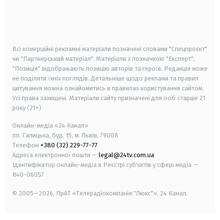
android
apple
smart tv
samsung smart tv
Всі комерційні рекламні матеріали позначені словами "Спецпроєкт"
чи "Партнерський матеріал". Матеріали з позначкою "Експерт",
"Позиція" відображають позицію авторів та героїв. Редакція може
не поділяти їхніх поглядів. Детальніше щодо реклами та правил
цитування можна ознайомитись в правилах користування сайтом.
Усі права захищені.
Матеріали сайту призначені для осіб старше
21
року (21+)
Онлайн-медіа «24 Канал»
пл. Галицька, буд. 15, м. Львів, 79008
Телефон
+380 (32) 229-77-77
Адреса електронної пошти —
legal@24tv.com.ua
Ідентифікатор онлайн-медіа в Реєстрі суб'єктів у сфері медіа —
R40-06057
© 2005—2026,
ПрАТ «Телерадіокомпанія "Люкс"», 24 Канал.