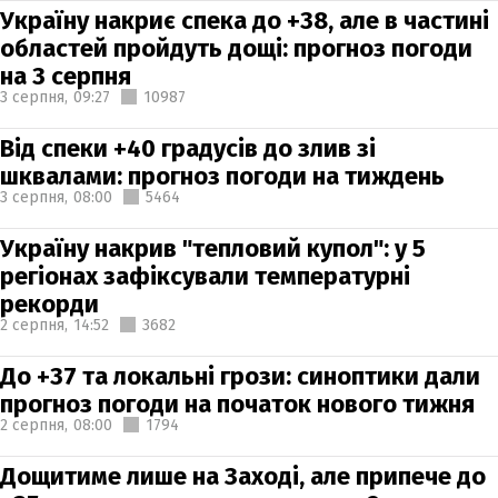
Україну накриє спека до +38, але в частині
областей пройдуть дощі: прогноз погоди
на 3 серпня
3 серпня,
09:27
10987
Від спеки +40 градусів до злив зі
шквалами: прогноз погоди на тиждень
3 серпня,
08:00
5464
Україну накрив "тепловий купол": у 5
регіонах зафіксували температурні
рекорди
2 серпня,
14:52
3682
До +37 та локальні грози: синоптики дали
прогноз погоди на початок нового тижня
2 серпня,
08:00
1794
Дощитиме лише на Заході, але припече до