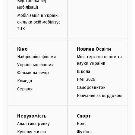
Відстрочка від
мобілізації
Мобілізація в Україні:
скільки осіб мобілізує
ТЦК
Кіно
Новини Освіти
Найцікавіші фільми
Міністерство освіти та
науки України
Українські фільми
Школа
Фільми на вечір
НМТ 2026
Комедії
Саморозвиток
Серіали
Навчання за кордоном
Нерухомість
Спорт
Аналітика ринку
Бокс
Купівля житла
Футбол