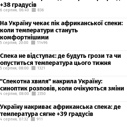
+38 градусів
6 серпня,
06:40
836
На Україну чекає пік африканської спеки:
коли температури стануть
комфортнішими
5 серпня,
20:00
11496
Спека не відступає: де будуть грози та чи
опуститься температура цього тижня
5 серпня,
08:00
1321
"Спекотна хвиля" накрила Україну:
синоптик розповів, коли очікуються зміни
4 серпня,
08:00
2350
Україну накриває африканська спека: де
температура сягне +39 градусів
4 серпня,
07:32
911