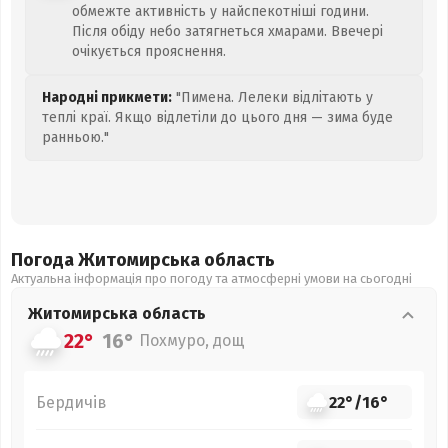
обмежте активність у найспекотніші години.
Після обіду небо затягнеться хмарами. Ввечері
очікується прояснення.
Народні прикмети:
"Пимена. Лелеки відлітають у
теплі краї. Якщо відлетіли до цього дня — зима буде
ранньою."
Погода Житомирська
область
Актуальна інформація про погоду та атмосферні умови на сьогодні
Житомирська
область
22°
16°
Похмуро, дощ
Бердичів
22°
/
16°