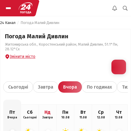
24 Канал
Погода Малий Дивлин
Погода Малий Дивлин
Житомирська обл., Коростенський район, Малий Дивлин, 51.1°Пн,
28.12°Сх
Змінити місто
Сьогодні
Завтра
Вчора
По годинах
Тиж
Пт
Сб
Нд
Пн
Вт
Ср
Чт
Вчора
Сьогодні
Завтра
10.08
11.08
12.08
13.08