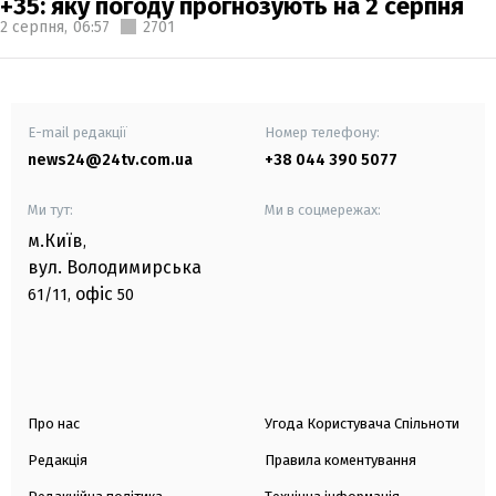
+35: яку погоду прогнозують на 2 серпня
2 серпня,
06:57
2701
E-mail редакції
Номер телефону:
news24@24tv.com.ua
+38 044 390 5077
Ми тут:
Ми в соцмережах:
м.Київ
,
вул. Володимирська
офіс
61/11,
50
Про нас
Угода Користувача Спільноти
Редакція
Правила коментування