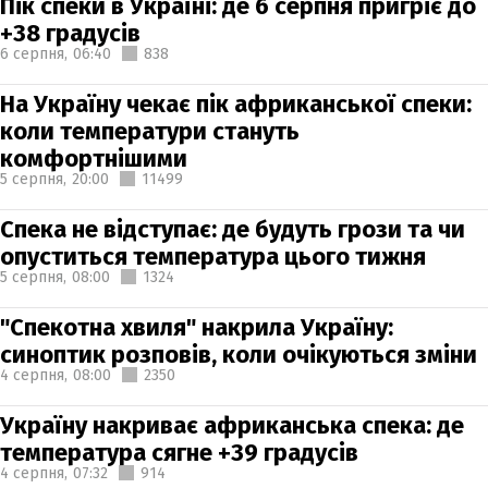
Пік спеки в Україні: де 6 серпня пригріє до
+38 градусів
6 серпня,
06:40
838
На Україну чекає пік африканської спеки:
коли температури стануть
комфортнішими
5 серпня,
20:00
11499
Спека не відступає: де будуть грози та чи
опуститься температура цього тижня
5 серпня,
08:00
1324
"Спекотна хвиля" накрила Україну:
синоптик розповів, коли очікуються зміни
4 серпня,
08:00
2350
Україну накриває африканська спека: де
температура сягне +39 градусів
4 серпня,
07:32
914