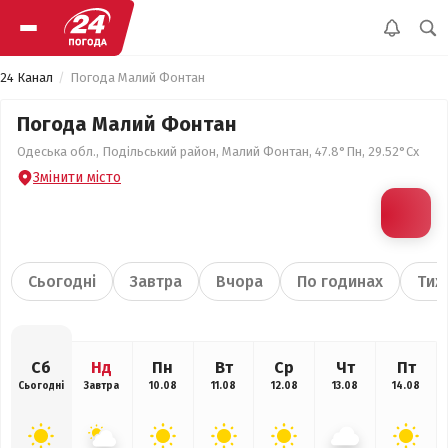
24 Канал
Погода Малий Фонтан
Погода Малий Фонтан
Одеська обл., Подільський район, Малий Фонтан, 47.8°Пн, 29.52°Сх
Змінити місто
Сьогодні
Завтра
Вчора
По годинах
Тиж
Сб
Нд
Пн
Вт
Ср
Чт
Пт
Сьогодні
Завтра
10.08
11.08
12.08
13.08
14.08