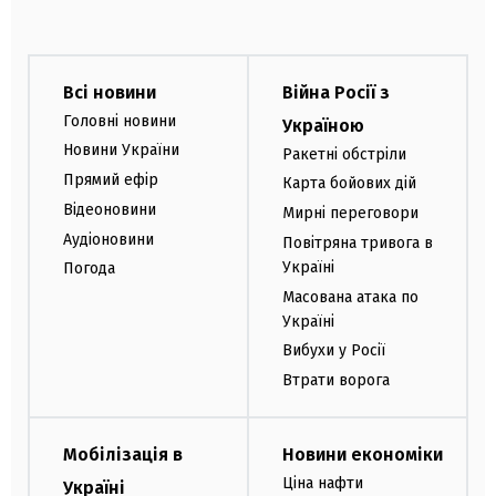
Всі новини
Війна Росії з
Головні новини
Україною
Новини України
Ракетні обстріли
Прямий ефір
Карта бойових дій
Відеоновини
Мирні переговори
Аудіоновини
Повітряна тривога в
Україні
Погода
Масована атака по
Україні
Вибухи у Росії
Втрати ворога
Мобілізація в
Новини економіки
Ціна нафти
Україні