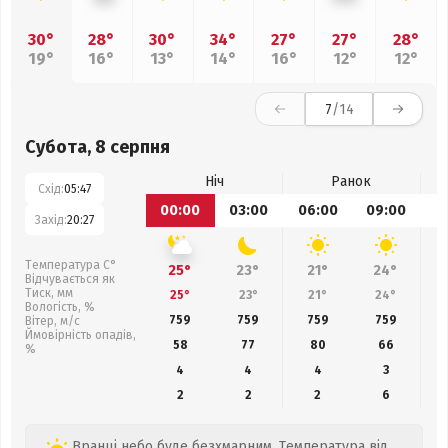
30°
28°
30°
34°
27°
27°
28°
19°
16°
13°
14°
16°
12°
12°
7
/14
Субота, 8 серпня
Ніч
Ранок
Схід:
05:47
00:00
03:00
06:00
09:00
1
Захід:
20:27
Температура С°
25°
23°
21°
24°
Відчувається як
Тиск, мм
25°
23°
21°
24°
Вологість, %
759
759
759
759
Вітер, м/с
Ймовірність опадів,
58
77
80
66
%
4
4
4
3
2
2
2
6
Вранці небо буде безхмарним. Температура від