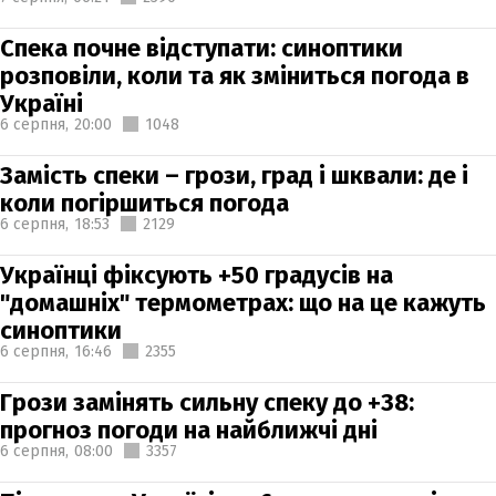
Спека почне відступати: синоптики
розповіли, коли та як зміниться погода в
Україні
6 серпня,
20:00
1048
Замість спеки – грози, град і шквали: де і
коли погіршиться погода
6 серпня,
18:53
2129
Українці фіксують +50 градусів на
"домашніх" термометрах: що на це кажуть
синоптики
6 серпня,
16:46
2355
Грози замінять сильну спеку до +38:
прогноз погоди на найближчі дні
6 серпня,
08:00
3357