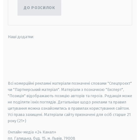
ДО РОЗСИЛОК
Наші додатки:
android
apple
smart tv
samsung smart tv
Всі комерційні рекламні матеріали позначені словами "Спецпроєкт"
чи "Партнерський матеріал". Матеріали з позначкою "Експерт",
"Позиція" відображають позицію авторів та героїв. Редакція може
не поділяти їхніх поглядів. Детальніше щодо реклами та правил
цитування можна ознайомитись в правилах користування сайтом.
Усі права захищені.
Матеріали сайту призначені для осіб старше
21
року (21+)
Онлайн-медіа «24 Канал»
пл. Галицька, буд. 15, м. Львів, 79008