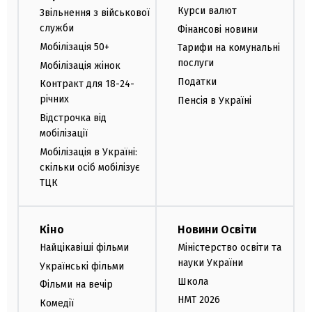
Курси валют
Звільнення з військової
служби
Фінансові новини
Мобілізація 50+
Тарифи на комунальні
послуги
Мобілізація жінок
Податки
Контракт для 18-24-
річних
Пенсія в Україні
Відстрочка від
мобілізації
Мобілізація в Україні:
скільки осіб мобілізує
ТЦК
Кіно
Новини Освіти
Найцікавіші фільми
Міністерство освіти та
науки України
Українські фільми
Школа
Фільми на вечір
НМТ 2026
Комедії