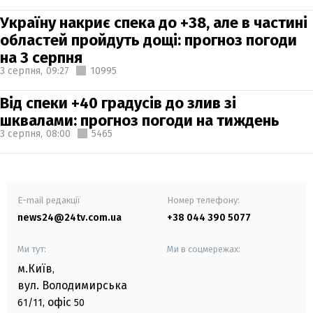
Україну накриє спека до +38, але в частині
областей пройдуть дощі: прогноз погоди
на 3 серпня
3 серпня,
09:27
10995
Від спеки +40 градусів до злив зі
шквалами: прогноз погоди на тиждень
3 серпня,
08:00
5465
E-mail редакції
Номер телефону:
news24@24tv.com.ua
+38 044 390 5077
Ми тут:
Ми в соцмережах:
м.Київ
,
вул. Володимирська
офіс
61/11,
50