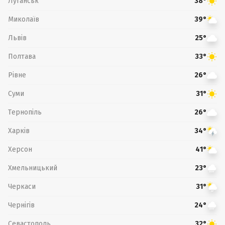
Луганськ
38°
Миколаїв
39°
Львів
25°
Полтава
33°
Рівне
26°
Суми
31°
Тернопіль
26°
Харків
34°
Херсон
41°
Хмельницький
23°
Черкаси
31°
Чернігів
24°
Севастополь
32°