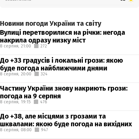
Новини погоди України та світу
Вулиці перетворилися на річки: негода
накрила одразу низку міст
8 серпня,
21:00
272
До +33 градусів і локальні грози: якою
буде погода найближчими днями
8 серпня,
20:00
324
Частину України знову накриють грози:
погода на 9 серпня
8 серпня,
19:15
476
До +38, але місцями з грозами та
шквалами: якою буде погода на вихідних
8 серпня,
08:00
947