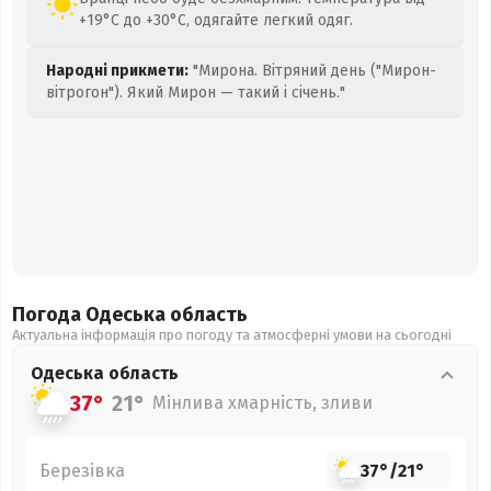
+19°C до +30°C, одягайте легкий одяг.
Народні прикмети:
"Мирона. Вітряний день ("Мирон-
вітрогон"). Який Мирон — такий і січень."
Погода Одеська
область
Актуальна інформація про погоду та атмосферні умови на сьогодні
Одеська
область
37°
21°
Мінлива хмарність, зливи
Березівка
37°
/
21°