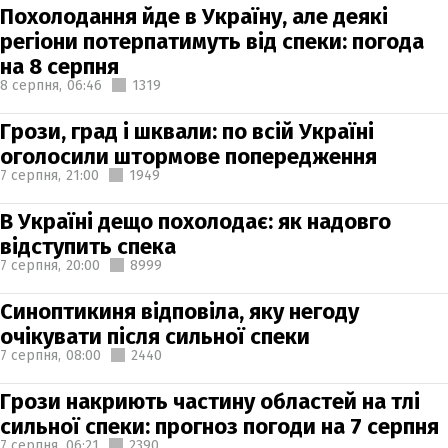
Похолодання йде в Україну, але деякі
регіони потерпатимуть від спеки: погода
на 8 серпня
8 серпня,
06:46
1319
Грози, град і шквали: по всій Україні
оголосили штормове попередження
7 серпня,
21:00
1949
В Україні дещо похолодає: як надовго
відступить спека
7 серпня,
20:00
8999
Синоптикиня відповіла, яку негоду
очікувати після сильної спеки
7 серпня,
08:00
2440
Грози накриють частину областей на тлі
сильної спеки: прогноз погоди на 7 серпня
7 серпня,
06:21
2390