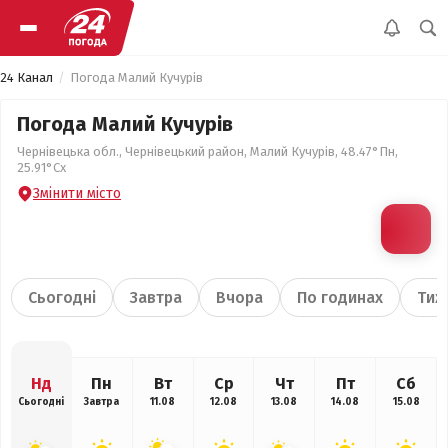
24 Канал
Погода Малий Кучурів
Погода Малий Кучурів
Чернівецька обл., Чернівецький район, Малий Кучурів, 48.47°Пн,
25.91°Сх
Змінити місто
Сьогодні
Завтра
Вчора
По годинах
Тиж
Нд
Пн
Вт
Ср
Чт
Пт
Сб
Сьогодні
Завтра
11.08
12.08
13.08
14.08
15.08