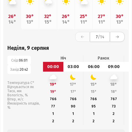
26°
30°
32°
26°
25°
27°
30°
14°
13°
15°
14°
11°
11°
13°
7
/14
Неділя, 9 серпня
Ніч
Ранок
Схід:
06:01
00:00
03:00
06:00
09:00
1
Захід:
20:42
Температура С°
19°
17°
15°
18°
Відчувається як
Тиск, мм
19°
17°
15°
18°
Вологість, %
766
766
766
767
Вітер, м/с
Ймовірність опадів,
77
90
95
73
%
1
1
1
2
2
2
2
2