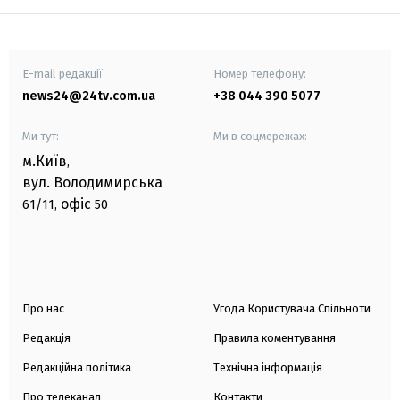
E-mail редакції
Номер телефону:
news24@24tv.com.ua
+38 044 390 5077
Ми тут:
Ми в соцмережах:
м.Київ
,
вул. Володимирська
офіс
61/11,
50
Про нас
Угода Користувача Спільноти
Редакція
Правила коментування
Редакційна політика
Технічна інформація
Про телеканал
Контакти