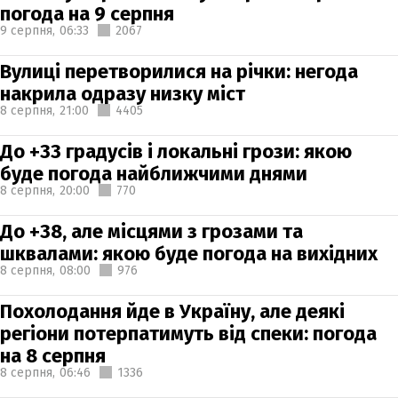
погода на 9 серпня
9 серпня,
06:33
2067
Вулиці перетворилися на річки: негода
накрила одразу низку міст
8 серпня,
21:00
4405
До +33 градусів і локальні грози: якою
буде погода найближчими днями
8 серпня,
20:00
770
До +38, але місцями з грозами та
шквалами: якою буде погода на вихідних
8 серпня,
08:00
976
Похолодання йде в Україну, але деякі
регіони потерпатимуть від спеки: погода
на 8 серпня
8 серпня,
06:46
1336