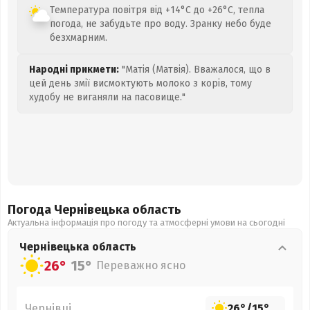
Температура повітря від +14°C до +26°C, тепла
погода, не забудьте про воду. Зранку небо буде
безхмарним.
Народні прикмети:
"Матія (Матвія). Вважалося, що в
цей день змії висмоктують молоко з корів, тому
худобу не виганяли на пасовище."
Погода Чернівецька
область
Актуальна інформація про погоду та атмосферні умови на сьогодні
Чернівецька
область
26°
15°
Переважно ясно
Чернівці
26°
/
15°