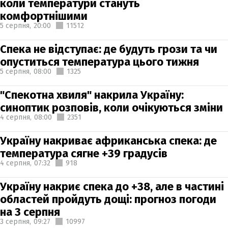
коли температури стануть
комфортнішими
5 серпня,
20:00
11512
Спека не відступає: де будуть грози та чи
опуститься температура цього тижня
5 серпня,
08:00
1325
"Спекотна хвиля" накрила Україну:
синоптик розповів, коли очікуються зміни
4 серпня,
08:00
2351
Україну накриває африканська спека: де
температура сягне +39 градусів
4 серпня,
07:32
918
Україну накриє спека до +38, але в частині
областей пройдуть дощі: прогноз погоди
на 3 серпня
3 серпня,
09:27
10997