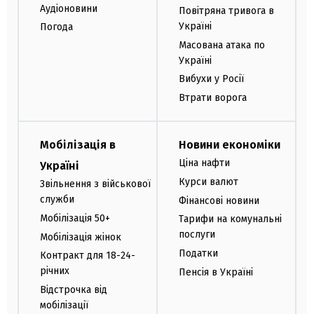
Аудіоновини
Повітряна тривога в
Україні
Погода
Масована атака по
Україні
Вибухи у Росії
Втрати ворога
Мобілізація в
Новини економіки
Ціна нафти
Україні
Курси валют
Звільнення з військової
служби
Фінансові новини
Мобілізація 50+
Тарифи на комунальні
послуги
Мобілізація жінок
Податки
Контракт для 18-24-
річних
Пенсія в Україні
Відстрочка від
мобілізації