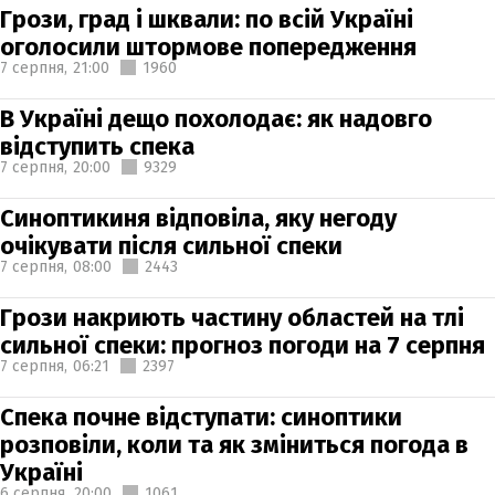
Грози, град і шквали: по всій Україні
оголосили штормове попередження
7 серпня,
21:00
1960
В Україні дещо похолодає: як надовго
відступить спека
7 серпня,
20:00
9329
Синоптикиня відповіла, яку негоду
очікувати після сильної спеки
7 серпня,
08:00
2443
Грози накриють частину областей на тлі
сильної спеки: прогноз погоди на 7 серпня
7 серпня,
06:21
2397
Спека почне відступати: синоптики
розповіли, коли та як зміниться погода в
Україні
6 серпня,
20:00
1061