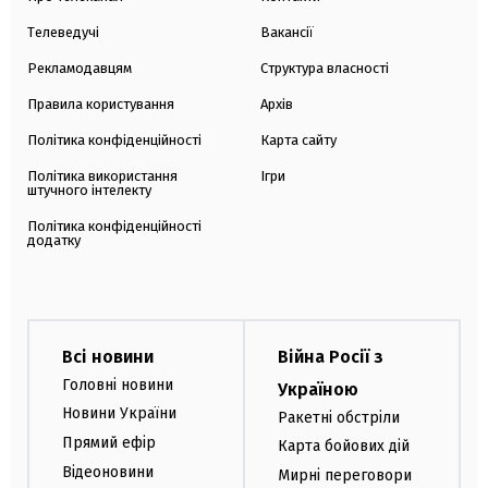
Телеведучі
Вакансії
Рекламодавцям
Структура власності
Правила користування
Архів
Політика конфіденційності
Карта сайту
Політика використання
Ігри
штучного інтелекту
Політика конфіденційності
додатку
Всі новини
Війна Росії з
Головні новини
Україною
Новини України
Ракетні обстріли
Прямий ефір
Карта бойових дій
Відеоновини
Мирні переговори