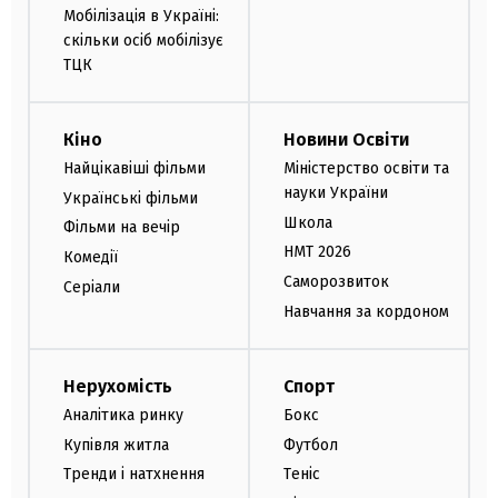
Мобілізація в Україні:
скільки осіб мобілізує
ТЦК
Кіно
Новини Освіти
Найцікавіші фільми
Міністерство освіти та
науки України
Українські фільми
Школа
Фільми на вечір
НМТ 2026
Комедії
Саморозвиток
Серіали
Навчання за кордоном
Нерухомість
Спорт
Аналітика ринку
Бокс
Купівля житла
Футбол
Тренди і натхнення
Теніс