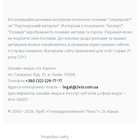
smart tv
samsung smart tv
Всі комерційні рекламні матеріали позначені словами "Спецпроєкт"
чи "Партнерський матеріал". Матеріали з позначкою "Експерт",
"Позиція" відображають позицію авторів та героїв. Редакція може
не поділяти їхніх поглядів. Детальніше щодо реклами та правил
цитування можна ознайомитись в правилах користування сайтом.
Усі права захищені.
Матеріали сайту призначені для осіб старше
21
року (21+)
Онлайн-медіа «24 Канал»
пл. Галицька, буд. 15, м. Львів, 79008
Телефон
+380 (32) 229-77-77
Адреса електронної пошти —
legal@24tv.com.ua
Ідентифікатор онлайн-медіа в Реєстрі суб'єктів у сфері медіа —
R40-06057
© 2005—2026,
ПрАТ «Телерадіокомпанія "Люкс"», 24 Канал.
Розробка сайту
-