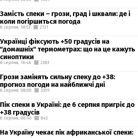
Замість спеки – грози, град і шквали: де і
коли погіршиться погода
6 серпня,
18:53
2131
Українці фіксують +50 градусів на
"домашніх" термометрах: що на це кажуть
синоптики
6 серпня,
16:46
2383
Грози замінять сильну спеку до +38:
прогноз погоди на найближчі дні
6 серпня,
08:00
3359
Пік спеки в Україні: де 6 серпня пригріє до
+38 градусів
6 серпня,
06:40
843
На Україну чекає пік африканської спеки: