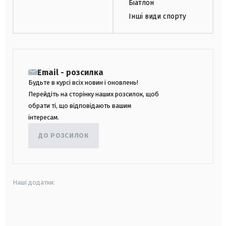
Біатлон
Інші види спорту
Email - розсилка
Будьте в курсі всіх новин і оновлень!
Перейдіть на сторінку наших розсилок, щоб
обрати ті, що відповідають вашим
інтересам.
ДО РОЗСИЛОК
Наші додатки:
android
apple