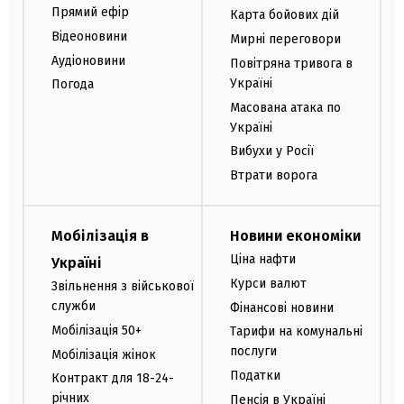
Прямий ефір
Карта бойових дій
Відеоновини
Мирні переговори
Аудіоновини
Повітряна тривога в
Україні
Погода
Масована атака по
Україні
Вибухи у Росії
Втрати ворога
Мобілізація в
Новини економіки
Ціна нафти
Україні
Курси валют
Звільнення з військової
служби
Фінансові новини
Мобілізація 50+
Тарифи на комунальні
послуги
Мобілізація жінок
Податки
Контракт для 18-24-
річних
Пенсія в Україні