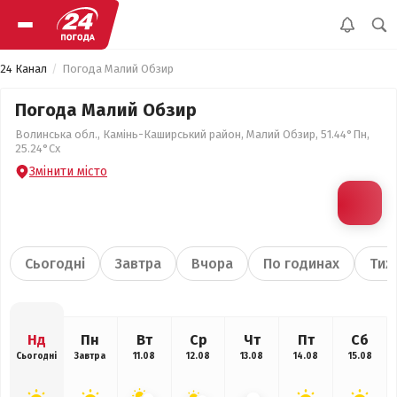
24 Канал
Погода Малий Обзир
Погода Малий Обзир
Волинська обл., Камінь-Каширський район, Малий Обзир, 51.44°Пн,
25.24°Сх
Змінити місто
Сьогодні
Завтра
Вчора
По годинах
Тиж
Нд
Пн
Вт
Ср
Чт
Пт
Сб
Сьогодні
Завтра
11.08
12.08
13.08
14.08
15.08