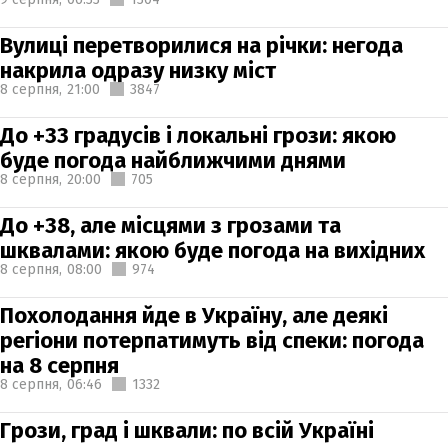
Вулиці перетворилися на річки: негода
накрила одразу низку міст
8 серпня,
21:00
3847
До +33 градусів і локальні грози: якою
буде погода найближчими днями
8 серпня,
20:00
705
До +38, але місцями з грозами та
шквалами: якою буде погода на вихідних
8 серпня,
08:00
974
Похолодання йде в Україну, але деякі
регіони потерпатимуть від спеки: погода
на 8 серпня
8 серпня,
06:46
1332
Грози, град і шквали: по всій Україні