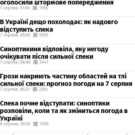
оголосили штормове попередження
7 серпня,
21:00
1956
В Україні дещо похолодає: як надовго
відступить спека
7 серпня,
20:00
9259
Синоптикиня відповіла, яку негоду
очікувати після сильної спеки
7 серпня,
08:00
2441
Грози накриють частину областей на тлі
сильної спеки: прогноз погоди на 7 серпня
7 серпня,
06:21
2394
Спека почне відступати: синоптики
розповіли, коли та як зміниться погода в
Україні
6 серпня,
20:00
1058