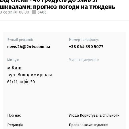
шквалами: прогноз погоди на тиждень
3 серпня,
08:00
5466
E-mail редакції
Номер телефону:
news24@24tv.com.ua
+38 044 390 5077
Ми тут:
Ми в соцмережах:
м.Київ
,
вул. Володимирська
офіс
61/11,
50
Про нас
Угода Користувача Спільноти
Редакція
Правила коментування