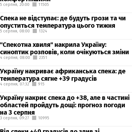
5 серпня,
20:00
11505
Спека не відступає: де будуть грози та чи
опуститься температура цього тижня
5 серпня,
08:00
1324
"Спекотна хвиля" накрила Україну:
синоптик розповів, коли очікуються зміни
4 серпня,
08:00
2351
Україну накриває африканська спека: де
температура сягне +39 градусів
4 серпня,
07:32
915
Україну накриє спека до +38, але в частині
областей пройдуть дощі: прогноз погоди
на 3 серпня
3 серпня,
09:27
10995
Від спеки +40 градусів до злив зі