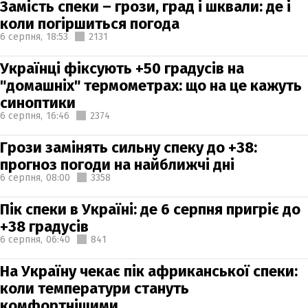
Замість спеки – грози, град і шквали: де і
коли погіршиться погода
6 серпня,
18:53
2131
Українці фіксують +50 градусів на
"домашніх" термометрах: що на це кажуть
синоптики
6 серпня,
16:46
2374
Грози замінять сильну спеку до +38:
прогноз погоди на найближчі дні
6 серпня,
08:00
3358
Пік спеки в Україні: де 6 серпня пригріє до
+38 градусів
6 серпня,
06:40
841
На Україну чекає пік африканської спеки:
коли температури стануть
комфортнішими