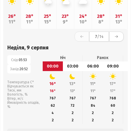
26°
28°
25°
23°
24°
28°
31°
11°
11°
15°
9°
10°
8°
13°
7
/14
Неділя, 9 серпня
Ніч
Ранок
Схід:
05:53
00:00
03:00
06:00
09:00
1
Захід:
20:52
Температура С°
16°
13°
11°
17°
Відчувається як
Тиск, мм
16°
13°
11°
17°
Вологість, %
767
767
767
768
Вітер, м/с
Ймовірність опадів,
62
72
84
60
%
4
2
2
2
2
2
2
2