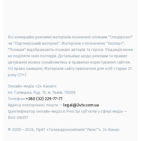
android
apple
smart tv
samsung smart tv
Всі комерційні рекламні матеріали позначені словами "Спецпроєкт"
чи "Партнерський матеріал". Матеріали з позначкою "Експерт",
"Позиція" відображають позицію авторів та героїв. Редакція може
не поділяти їхніх поглядів. Детальніше щодо реклами та правил
цитування можна ознайомитись в правилах користування сайтом.
Усі права захищені.
Матеріали сайту призначені для осіб старше
21
року (21+)
Онлайн-медіа «24 Канал»
пл. Галицька, буд. 15, м. Львів, 79008
Телефон
+380 (32) 229-77-77
Адреса електронної пошти —
legal@24tv.com.ua
Ідентифікатор онлайн-медіа в Реєстрі суб'єктів у сфері медіа —
R40-06057
© 2005—2026,
ПрАТ «Телерадіокомпанія "Люкс"», 24 Канал.