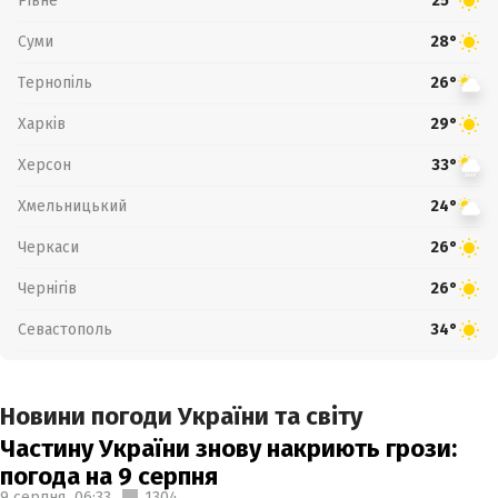
Рівне
25°
Суми
28°
Тернопіль
26°
Харків
29°
Херсон
33°
Хмельницький
24°
Черкаси
26°
Чернігів
26°
Севастополь
34°
Новини погоди України та світу
Частину України знову накриють грози:
погода на 9 серпня
9 серпня,
06:33
1304