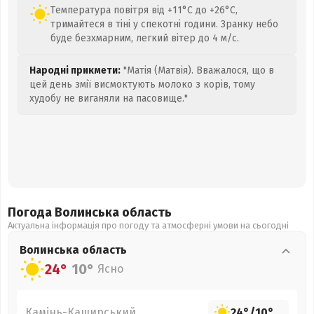
Температура повітря від +11°C до +26°C,
тримайтеся в тіні у спекотні години. Зранку небо
буде безхмарним, легкий вітер до 4 м/с.
Народні прикмети:
"Матія (Матвія). Вважалося, що в
цей день змії висмоктують молоко з корів, тому
худобу не виганяли на пасовище."
Погода Волинська
область
Актуальна інформація про погоду та атмосферні умови на сьогодні
Волинська
область
24°
10°
Ясно
Камінь-Каширський
24°
/
10°