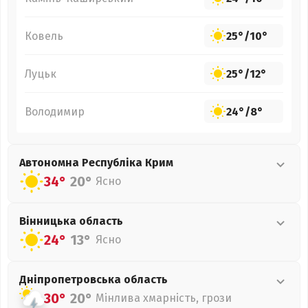
Ковель
25°
/
10°
Луцьк
25°
/
12°
Володимир
24°
/
8°
Автономна Республіка Крим
34°
20°
Ясно
Вінницька
область
24°
13°
Ясно
Дніпропетровська
область
30°
20°
Мінлива хмарність, грози