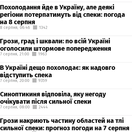
Похолодання йде в Україну, але деякі
регіони потерпатимуть від спеки: погода
на 8 серпня
8 серпня,
06:46
1342
Грози, град і шквали: по всій Україні
оголосили штормове попередження
7 серпня,
21:00
1963
В Україні дещо похолодає: як надовго
відступить спека
7 серпня,
20:00
9359
Синоптикиня відповіла, яку негоду
очікувати після сильної спеки
7 серпня,
08:00
2444
Грози накриють частину областей на тлі
сильної спеки: прогноз погоди на 7 серпня