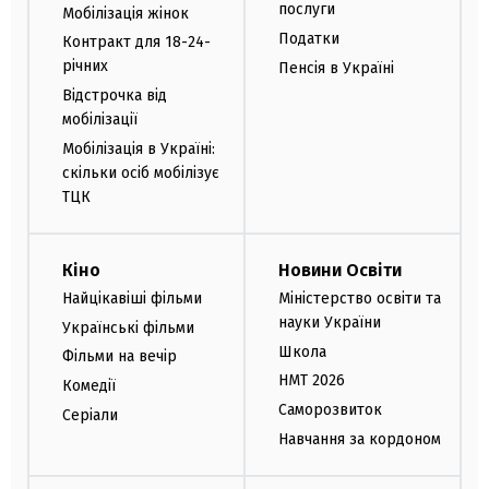
послуги
Мобілізація жінок
Податки
Контракт для 18-24-
річних
Пенсія в Україні
Відстрочка від
мобілізації
Мобілізація в Україні:
скільки осіб мобілізує
ТЦК
Кіно
Новини Освіти
Найцікавіші фільми
Міністерство освіти та
науки України
Українські фільми
Школа
Фільми на вечір
НМТ 2026
Комедії
Саморозвиток
Серіали
Навчання за кордоном