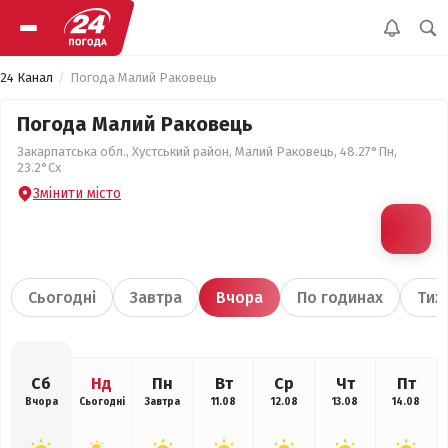
24 Канал
Погода Малий Раковець
Погода Малий Раковець
Закарпатська обл., Хустський район, Малий Раковець, 48.27°Пн,
23.2°Сх
Змінити місто
Сьогодні
Завтра
Вчора
По годинах
Тиж
Сб
Нд
Пн
Вт
Ср
Чт
Пт
Вчора
Сьогодні
Завтра
11.08
12.08
13.08
14.08