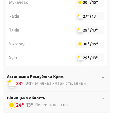
Мукачево
30°
/
15°
Рахів
27°
/
13°
Тячів
29°
/
13°
Ужгород
30°
/
15°
Хуст
29°
/
13°
Автономна Республіка Крим
33°
20°
Мінлива хмарність, зливи
Вінницька
область
24°
13°
Переважно ясно