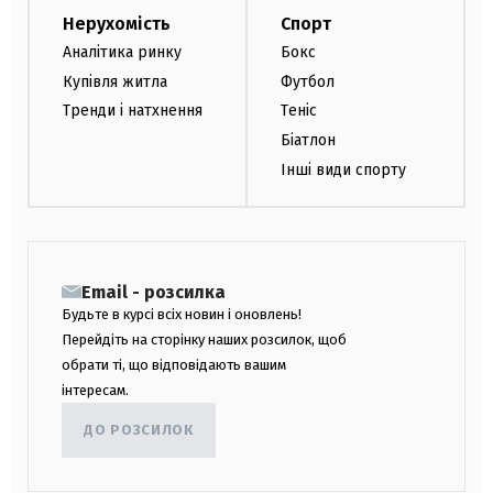
Нерухомість
Спорт
Аналітика ринку
Бокс
Купівля житла
Футбол
Тренди і натхнення
Теніс
Біатлон
Інші види спорту
Email - розсилка
Будьте в курсі всіх новин і оновлень!
Перейдіть на сторінку наших розсилок, щоб
обрати ті, що відповідають вашим
інтересам.
ДО РОЗСИЛОК