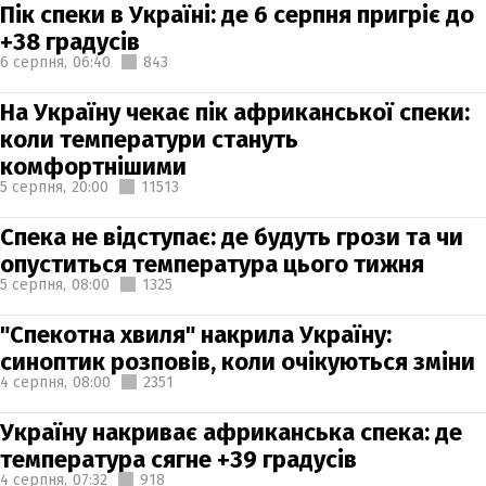
Пік спеки в Україні: де 6 серпня пригріє до
+38 градусів
6 серпня,
06:40
843
На Україну чекає пік африканської спеки:
коли температури стануть
комфортнішими
5 серпня,
20:00
11513
Спека не відступає: де будуть грози та чи
опуститься температура цього тижня
5 серпня,
08:00
1325
"Спекотна хвиля" накрила Україну:
синоптик розповів, коли очікуються зміни
4 серпня,
08:00
2351
Україну накриває африканська спека: де
температура сягне +39 градусів
4 серпня,
07:32
918