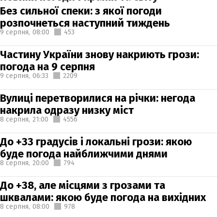
Без сильної спеки: з якої погоди
розпочнеться наступний тиждень
9 серпня,
08:00
453
Частину України знову накриють грози:
погода на 9 серпня
9 серпня,
06:33
2209
Вулиці перетворилися на річки: негода
накрила одразу низку міст
8 серпня,
21:00
4556
До +33 градусів і локальні грози: якою
буде погода найближчими днями
8 серпня,
20:00
794
До +38, але місцями з грозами та
шквалами: якою буде погода на вихідних
8 серпня,
08:00
978