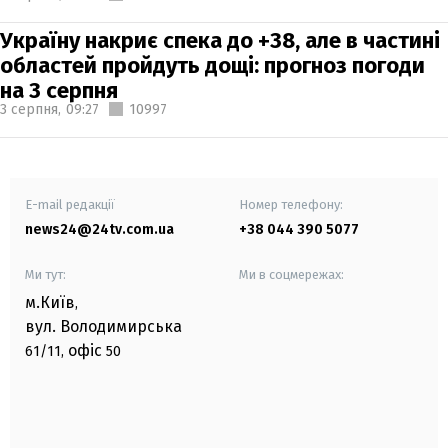
Україну накриє спека до +38, але в частині
областей пройдуть дощі: прогноз погоди
на 3 серпня
3 серпня,
09:27
10997
E-mail редакції
Номер телефону:
news24@24tv.com.ua
+38 044 390 5077
Ми тут:
Ми в соцмережах:
м.Київ
,
вул. Володимирська
офіс
61/11,
50