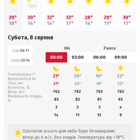
29°
30°
32°
33°
28°
29°
30°
18°
14°
14°
17°
14°
11°
11°
Субота, 8 серпня
Ніч
Ранок
Схід:
06:11
00:00
03:00
06:00
09:00
1
Захід:
20:54
Температура С°
21°
20°
18°
22°
Відчувається як
Тиск, мм
21°
20°
18°
22°
Вологість, %
762
762
762
763
Вітер, м/с
Ймовірність опадів,
83
82
81
65
%
3
2
3
4
14
11
12
9
Протягом усього дня небо буде безхмарним,
вітер до 6 м/с, без опадів. Температура від +18°C