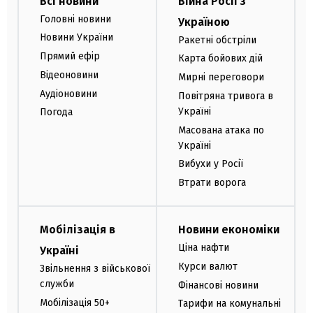
Всі новини
Війна Росії з
Головні новини
Україною
Новини України
Ракетні обстріли
Прямий ефір
Карта бойових дій
Відеоновини
Мирні переговори
Аудіоновини
Повітряна тривога в
Україні
Погода
Масована атака по
Україні
Вибухи у Росії
Втрати ворога
Мобілізація в
Новини економіки
Ціна нафти
Україні
Курси валют
Звільнення з військової
служби
Фінансові новини
Мобілізація 50+
Тарифи на комунальні