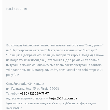
Наші додатки:
android
apple
smart tv
samsung smart tv
Всі комерційні рекламні матеріали позначені словами "Спецпроєкт"
чи "Партнерський матеріал". Матеріали з позначкою "Експерт",
"Позиція" відображають позицію авторів та героїв. Редакція може
не поділяти їхніх поглядів. Детальніше щодо реклами та правил
цитування можна ознайомитись в правилах користування сайтом.
Усі права захищені.
Матеріали сайту призначені для осіб старше
21
року (21+)
Онлайн-медіа «24 Канал»
пл. Галицька, буд. 15, м. Львів, 79008
Телефон
+380 (32) 229-77-77
Адреса електронної пошти —
legal@24tv.com.ua
Ідентифікатор онлайн-медіа в Реєстрі суб'єктів у сфері медіа —
R40-06057