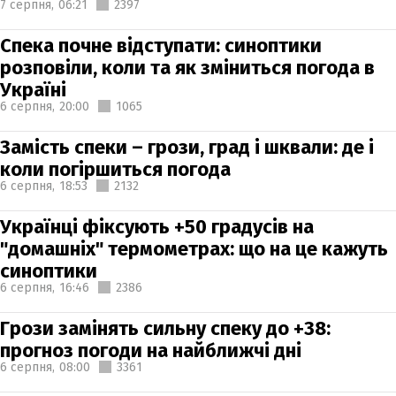
7 серпня,
06:21
2397
Спека почне відступати: синоптики
розповіли, коли та як зміниться погода в
Україні
6 серпня,
20:00
1065
Замість спеки – грози, град і шквали: де і
коли погіршиться погода
6 серпня,
18:53
2132
Українці фіксують +50 градусів на
"домашніх" термометрах: що на це кажуть
синоптики
6 серпня,
16:46
2386
Грози замінять сильну спеку до +38:
прогноз погоди на найближчі дні
6 серпня,
08:00
3361