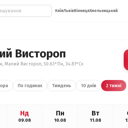
Київ
Львів
Вінниця
Хмельницький
ий Вистороп
н, Малий Вистороп, 50.63°Пн, 34.81°Сх
ора
По годинах
Тиждень
10 днів
2 тижні
Нд
Пн
Вт
09.08
10.08
11.08
1