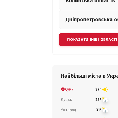
Волинська
область
Дніпропетровська
о
ПОКАЗАТИ ІНШІ ОБЛАСТІ
Найбільші міста в Укра
Суми
37°
Луцьк
27°
Ужгород
31°