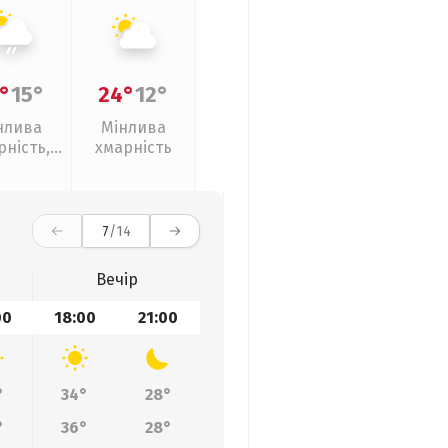
°
15°
24°
12°
нлива
Мінлива
рність,
хмарність
кий дощ
7
/14
Вечір
00
18:00
21:00
°
34°
28°
°
36°
28°