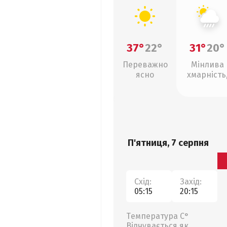
37°
22°
31°
20°
Переважно
Мінлива
ясно
хмарність
зливи
П'ятниця, 7 серпня
Схід:
Захід:
05:15
20:15
Температура С°
Відчувається як