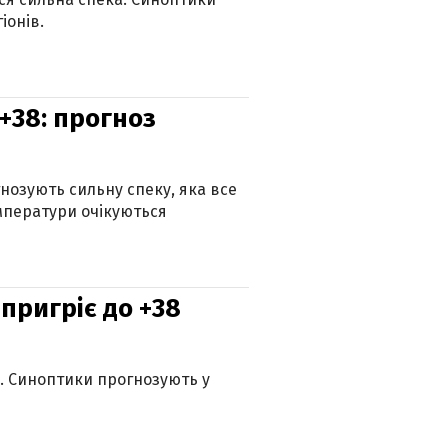
іонів.
+38: прогноз
гнозують сильну спеку, яка все
мператури очікуються
 пригріє до +38
ю. Синоптики прогнозують у