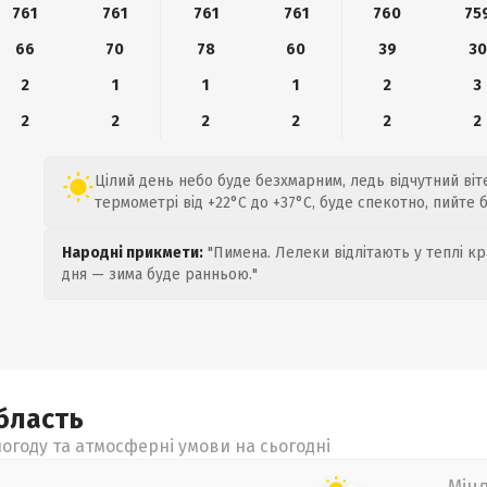
761
761
761
761
760
75
66
70
78
60
39
30
2
1
1
1
2
3
2
2
2
2
2
2
Цілий день небо буде безхмарним, ледь відчутний вітер
термометрі від +22°C до +37°C, буде спекотно, пийте 
Народні прикмети:
"Пимена. Лелеки відлітають у теплі кр
дня — зима буде ранньою."
бласть
огоду та атмосферні умови на сьогодні