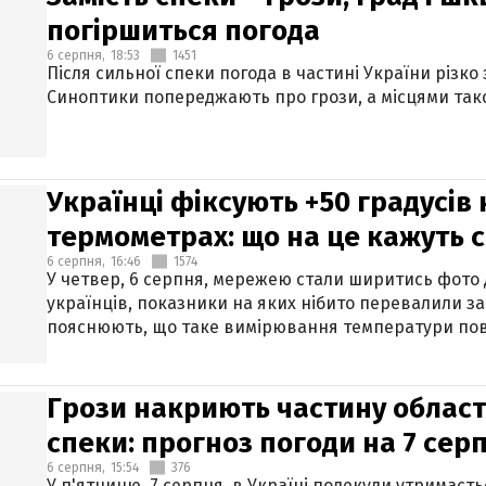
погіршиться погода
6 серпня,
18:53
1451
Після сильної спеки погода в частині України різко
Синоптики попереджають про грози, а місцями тако
Українці фіксують +50 градусів
термометрах: що на це кажуть 
6 серпня,
16:46
1574
У четвер, 6 серпня, мережею стали ширитись фото
українців, показники на яких нібито перевалили за
пояснюють, що таке вимірювання температури пов
Грози накриють частину областе
спеки: прогноз погоди на 7 сер
6 серпня,
15:54
376
У п'ятницю, 7 серпня, в Україні подекуди утримаєт