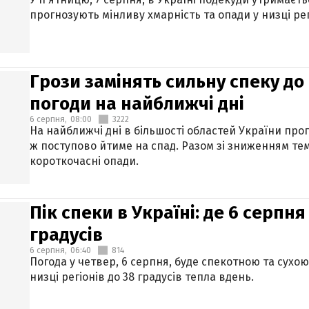
прогнозують мінливу хмарність та опади у низці рег
Грози замінять сильну спеку до 
погоди на найближчі дні
6 серпня,
08:00
3222
На найближчі дні в більшості областей України про
ж поступово йтиме на спад. Разом зі зниженням те
короткочасні опади.
Пік спеки в Україні: де 6 серпня
градусів
6 серпня,
06:40
814
Погода у четвер, 6 серпня, буде спекотною та сухо
низці регіонів до 38 градусів тепла вдень.