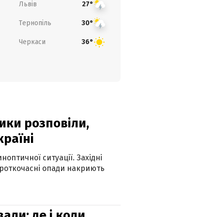
Львів
27°
Тернопіль
30°
Черкаси
36°
ики розповіли,
країні
оптичної ситуації. Західні
ороткочасні опади накриють
вали: де і коли