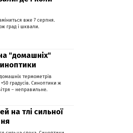
 зміниться вже 7 серпня.
ж град і шквали.
 на "домашніх"
синоптики
 домашніх термометрів
 +50 градусів. Синоптики ж
ітря – неправильне.
й на тлі сильної
пня
ься сильна спека. Синоптики