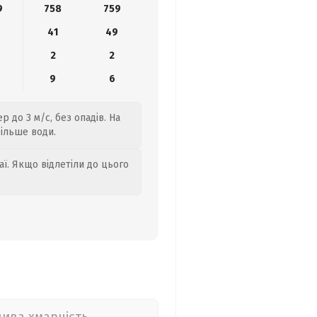
9
758
759
41
49
2
2
9
6
 до 3 м/с, без опадів. На
більше води.
аї. Якщо відлетіли до цього