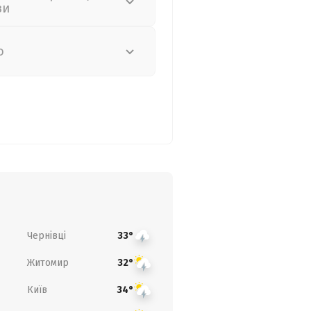
зи
о
Чернівці
33°
Житомир
32°
Київ
34°