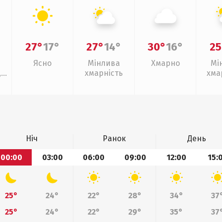
27°
17°
27°
14°
30°
16°
25
Ясно
Мінлива
Хмарно
Мі
,
хмарність
хма
слаб
Ніч
Ранок
День
00:00
03:00
06:00
09:00
12:00
15:
25°
24°
22°
28°
34°
37
25°
24°
22°
29°
35°
37