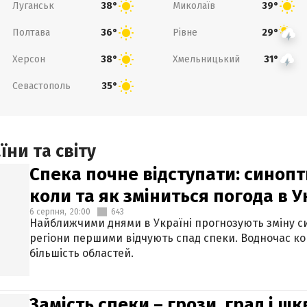
Луганськ
Миколаїв
38°
39°
Полтава
Рівне
36°
29°
Херсон
Хмельницький
38°
31°
Севастополь
35°
ни та світу
Спека почне відступати: синопт
коли та як зміниться погода в У
6 серпня,
20:00
643
Найближчими днями в Україні прогнозують зміну син
регіони першими відчують спад спеки. Водночас к
більшість областей.
Замість спеки – грози, град і шк