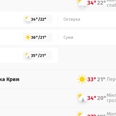
Мін
34°
22°
сла
34°
/
22°
Охтирка
36°
/
21°
Суми
35°
/
21°
33°
21°
ка Крим
Пер
Мін
34°
20°
гро
Мін