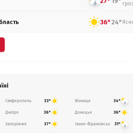
27°
19°
гро
36°
24°
бласть
Ясн
їні
Сімферополь
Вінниця
33°
34°
Дніпро
Донецьк
36°
36°
Запоріжжя
Івано-Франківськ
37°
31°