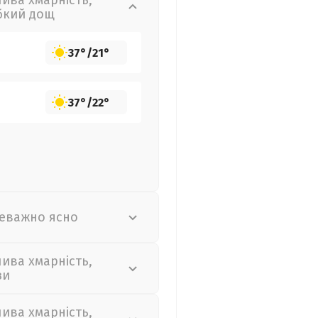
лива хмарність,
бкий дощ
37°
/
21°
37°
/
22°
еважно ясно
лива хмарність,
зи
лива хмарність,