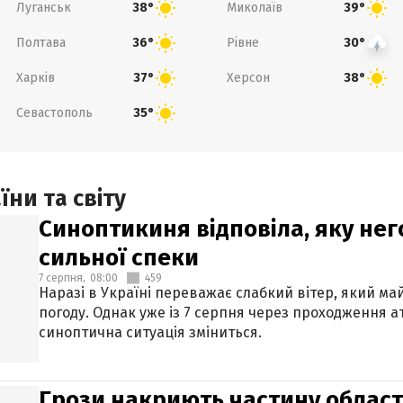
Луганськ
Миколаїв
38°
39°
Полтава
Рівне
36°
30°
Харків
Херсон
37°
38°
Севастополь
35°
ни та світу
Синоптикиня відповіла, яку нег
сильної спеки
7 серпня,
08:00
459
Наразі в Україні переважає слабкий вітер, який м
погоду. Однак уже із 7 серпня через проходження 
синоптична ситуація зміниться.
Грози накриють частину областе