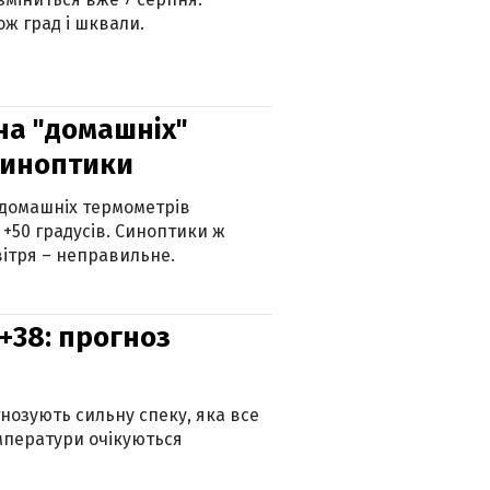
ж град і шквали.
 на "домашніх"
синоптики
 домашніх термометрів
 +50 градусів. Синоптики ж
ітря – неправильне.
+38: прогноз
гнозують сильну спеку, яка все
мператури очікуються