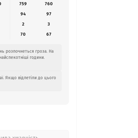
0
759
760
94
97
2
3
0
70
67
ень розпочнеться гроза. На
найспекотніші години.
аї. Якщо відлетіли до цього