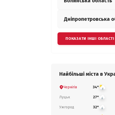
Волинська
область
Дніпропетровська
о
ПОКАЗАТИ ІНШІ ОБЛАСТІ
Найбільші міста в Укра
Чернігів
34°
Луцьк
27°
Ужгород
32°