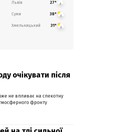
Львів
27°
Суми
38°
Хмельницький
31°
оду очікувати після
айже не впливає на спекотну
атмосферного фронту
й на тлі сильної