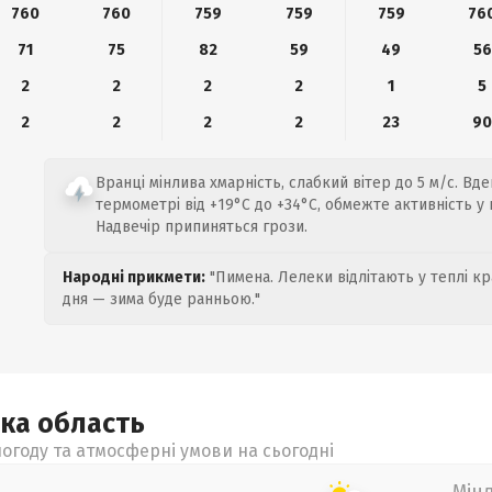
760
760
759
759
759
76
71
75
82
59
49
56
2
2
2
2
1
5
2
2
2
2
23
9
Вранці мінлива хмарність, слабкий вітер до 5 м/с. Вд
термометрі від +19°C до +34°C, обмежте активність у 
Надвечір припиняться грози.
Народні прикмети:
"Пимена. Лелеки відлітають у теплі кр
дня — зима буде ранньою."
ька
область
огоду та атмосферні умови на сьогодні