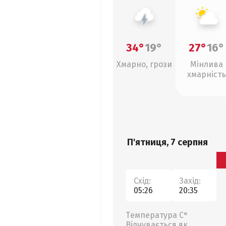
34°
19°
27°
16°
Хмарно, грози
Мінлива
хмарність
П'ятниця, 7 серпня
Схід:
Захід:
05:26
20:35
Температура С°
Відчувається як