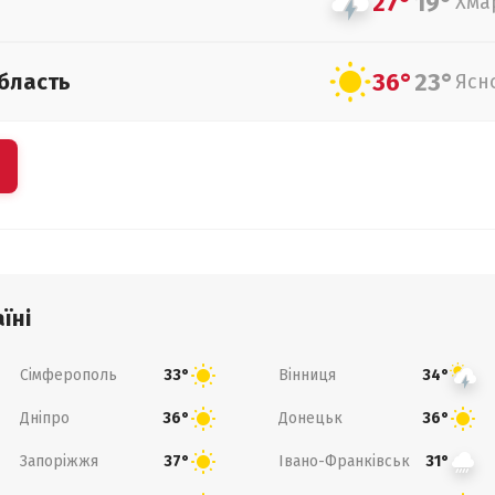
27°
19°
Хма
36°
23°
бласть
Ясн
їні
Сімферополь
Вінниця
33°
34°
Дніпро
Донецьк
36°
36°
Запоріжжя
Івано-Франківськ
37°
31°