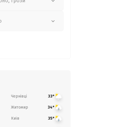
рно, грози
о
Чернівці
33°
Житомир
34°
Київ
35°