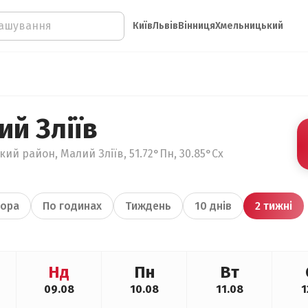
Київ
Львів
Вінниця
Хмельницький
й Зліїв
ький район, Малий Зліїв, 51.72°Пн, 30.85°Сх
ора
По годинах
Тиждень
10 днів
2 тижні
Нд
Пн
Вт
09.08
10.08
11.08
1