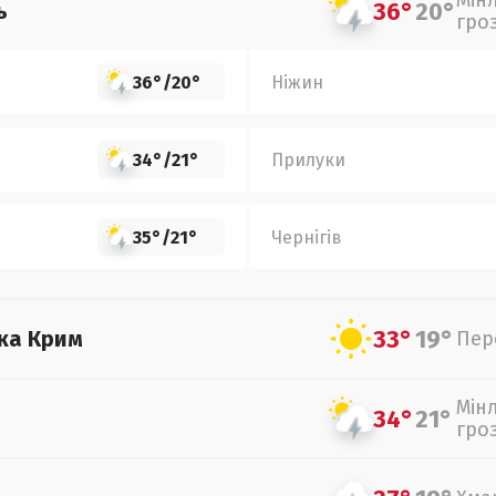
Мін
36°
20°
ь
гро
36°
/
20°
Ніжин
34°
/
21°
Прилуки
35°
/
21°
Чернігів
33°
19°
ка Крим
Пер
Мін
34°
21°
гро