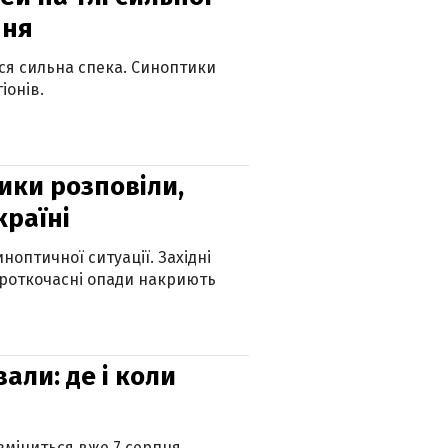
пня
ься сильна спека. Синоптики
іонів.
ики розповіли,
країні
оптичної ситуації. Західні
ороткочасні опади накриють
вали: де і коли
 зміниться вже 7 серпня.