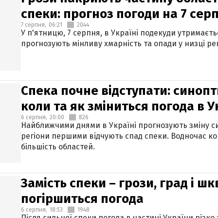
спеки: прогноз погоди на 7 сер
7 серпня,
06:21
2044
У п'ятницю, 7 серпня, в Україні подекуди утримаєт
прогнозують мінливу хмарність та опади у низці рег
Спека почне відступати: синопт
коли та як зміниться погода в У
6 серпня,
20:00
826
Найближчими днями в Україні прогнозують зміну син
регіони першими відчують спад спеки. Водночас к
більшість областей.
Замість спеки – грози, град і шк
погіршиться погода
6 серпня,
18:53
1948
Після сильної спеки погода в частині України різко