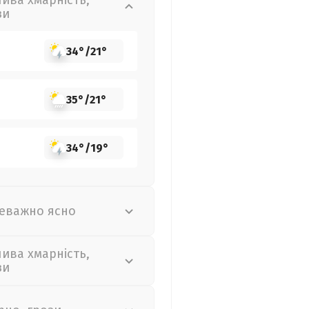
лива хмарність,
зи
34°
/
21°
35°
/
21°
34°
/
19°
еважно ясно
лива хмарність,
зи