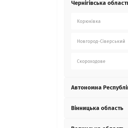
Чернігівська
област
Корюківка
Новгород-Сіверський
Скороходове
Автономна Республі
Вінницька
область