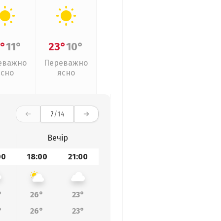
°
11°
23°
10°
еважно
Переважно
ясно
ясно
7
/14
Вечір
00
18:00
21:00
°
26°
23°
°
26°
23°