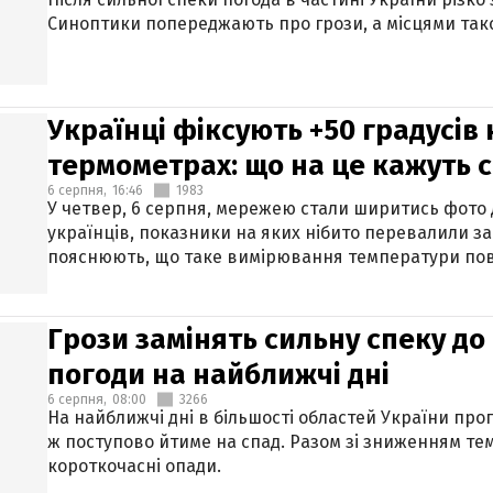
Синоптики попереджають про грози, а місцями тако
Українці фіксують +50 градусів
термометрах: що на це кажуть 
6 серпня,
16:46
1983
У четвер, 6 серпня, мережею стали ширитись фото
українців, показники на яких нібито перевалили за
пояснюють, що таке вимірювання температури пов
Грози замінять сильну спеку до 
погоди на найближчі дні
6 серпня,
08:00
3266
На найближчі дні в більшості областей України про
ж поступово йтиме на спад. Разом зі зниженням те
короткочасні опади.