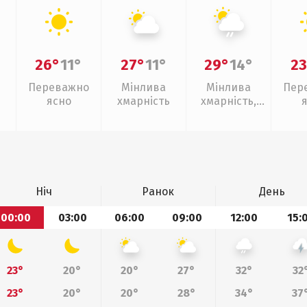
26°
11°
27°
11°
29°
14°
23
Переважно
Мінлива
Мінлива
Пер
ясно
хмарність
хмарність,
слабкий дощ
Ніч
Ранок
День
00:00
03:00
06:00
09:00
12:00
15:
23°
20°
20°
27°
32°
32
23°
20°
20°
28°
34°
37