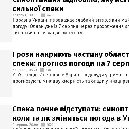
сильної спеки
7 серпня,
08:00
2424
Наразі в Україні переважає слабкий вітер, який м
погоду. Однак уже із 7 серпня через проходження 
синоптична ситуація зміниться.
Грози накриють частину областе
спеки: прогноз погоди на 7 сер
7 серпня,
06:21
2381
У п'ятницю, 7 серпня, в Україні подекуди утримаєт
прогнозують мінливу хмарність та опади у низці рег
Спека почне відступати: синопт
коли та як зміниться погода в У
6 серпня,
20:00
1021