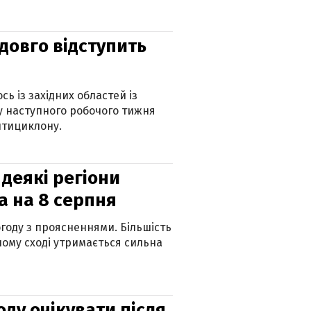
адовго відступить
ь із західних областей із
 наступного робочого тижня
нтициклону.
 деякі регіони
а на 8 серпня
огоду з проясненнями. Більшість
ному сході утримається сильна
оду очікувати після