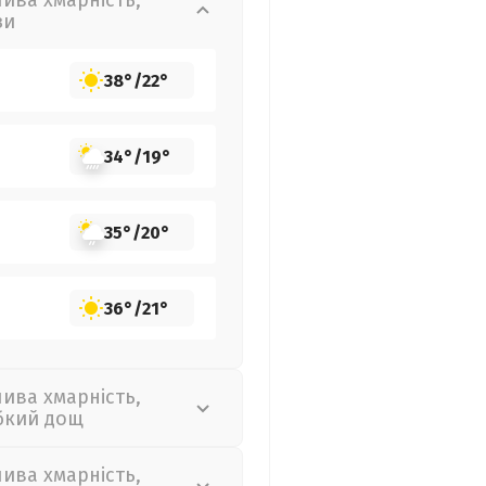
лива хмарність,
зи
38°
/
22°
34°
/
19°
35°
/
20°
36°
/
21°
лива хмарність,
бкий дощ
лива хмарність,