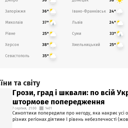
Дніпро
Донецьк
36°
38°
Запоріжжя
Івано-Франківськ
36°
24°
Миколаїв
Львів
37°
24°
Рівне
Суми
25°
33°
Херсон
Хмельницький
38°
25°
Севастополь
35°
ни та світу
Грози, град і шквали: по всій У
штормове попередження
7 серпня,
21:00
1401
Синоптики попередили про негоду, яка накриє усі об
різних регіонах діятиме І рівень небезпечності (жов