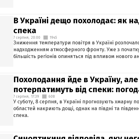
В Україні дещо похолодає: як н
спека
7 серпня,
20:00
1945
Зниження температури повітря в Україні розпочалос
надходженням атмосферного фронту. Уже з початку
більшість регіонів опиняться під впливом нового а
Похолодання йде в Україну, але
потерпатимуть від спеки: погод
7 серпня,
17:39
608
У суботу, 8 серпня, в Україні прогнозують хмарну п
областей накриють дощі, однак на півдні та півден
спека.
Синоптикиня відповіла, яку нег