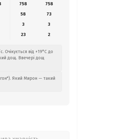
8
758
758
58
73
3
3
4
23
2
с. Очікується від +19°C до
икий дощ. Ввечері дощ
гон"). Який Мирон — такий