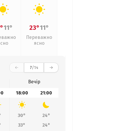
°
11°
23°
11°
еважно
Переважно
ясно
ясно
7
/14
Вечір
00
18:00
21:00
°
30°
24°
°
33°
24°