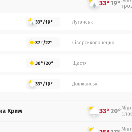
Мін
33°
19°
гро
33°
/
19°
Луганськ
37°
/
22°
Сіверськодонецьк
36°
/
20°
Щастя
33°
/
19°
Довжанськ
Мін
33°
20°
ка Крим
сла
Мін