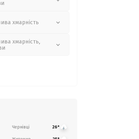
зи
лива хмарність
лива хмарність,
ви
Чернівці
26°