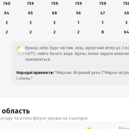
760
759
759
759
759
75
64
65
68
56
47
45
2
2
2
1
1
2
2
2
2
2
8
6
Вранці небо буде чистим, ледь відчутний вітер до 3 м/
+33°C, пийте багато води. Вдень почне падати невел
припиниться.
Народні прикмети:
"Мирона. Вітряний день ("Мирон-вітро
і січень."
а
область
огоду та атмосферні умови на сьогодні