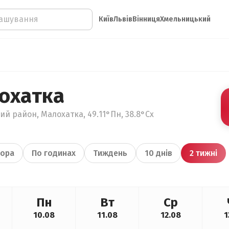
Київ
Львів
Вінниця
Хмельницький
охатка
ий район, Малохатка, 49.11°Пн, 38.8°Сх
ора
По годинах
Тиждень
10 днів
2 тижні
Пн
Вт
Ср
10.08
11.08
12.08
1