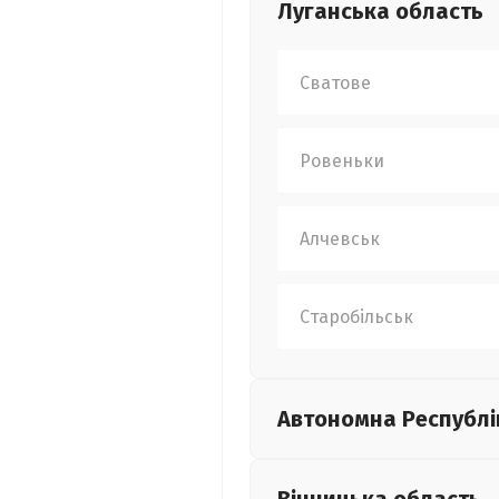
Луганська
область
Сватове
Ровеньки
Алчевськ
Старобільськ
Автономна Республі