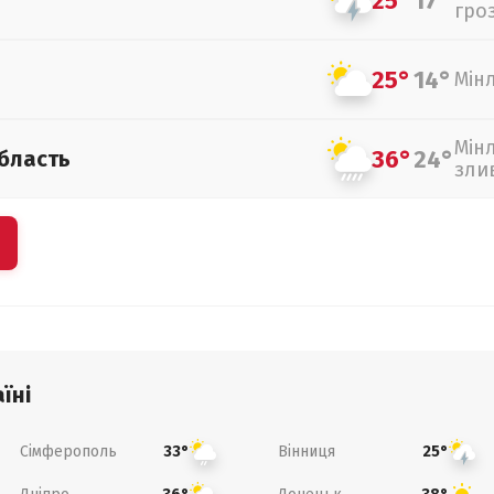
25°
17°
гро
25°
14°
Мін
Мін
36°
24°
бласть
зли
їні
Сімферополь
Вінниця
33°
25°