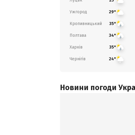
Луцьк
25°
Ужгород
29°
Кропивницький
35°
Полтава
34°
Харків
35°
Чернігів
24°
Новини погоди Украї