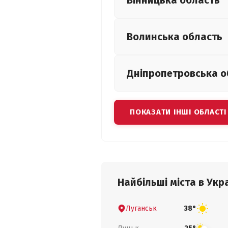
Вінницька
область
Волинська
область
Дніпропетровська
о
ПОКАЗАТИ ІНШІ ОБЛАСТІ
Найбільші міста в Укра
Луганськ
38°