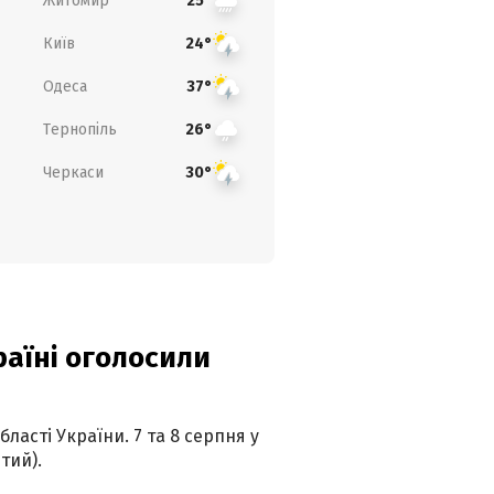
Житомир
25°
Київ
24°
Одеса
37°
Тернопіль
26°
Черкаси
30°
країні оголосили
ласті України. 7 та 8 серпня у
тий).