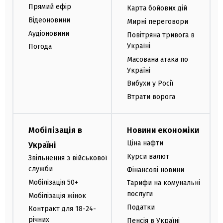
Прямий ефір
Карта бойових дій
Відеоновини
Мирні переговори
Аудіоновини
Повітряна тривога в
Україні
Погода
Масована атака по
Україні
Вибухи у Росії
Втрати ворога
Мобілізація в
Новини економіки
Ціна нафти
Україні
Курси валют
Звільнення з військової
служби
Фінансові новини
Мобілізація 50+
Тарифи на комунальні
послуги
Мобілізація жінок
Податки
Контракт для 18-24-
річних
Пенсія в Україні