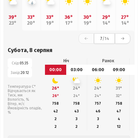
39°
33°
33°
36°
30°
29°
27°
23°
20°
19°
17°
19°
14°
14°
7
/14
Субота, 8 серпня
Ніч
Ранок
Схід:
05:35
00:00
03:00
06:00
09:00
1
Захід:
20:12
Температура С°
26°
24°
24°
31°
Відчувається як
Тиск, мм
26°
24°
24°
32°
Вологість, %
758
758
757
758
Вітер, м/с
Ймовірність опадів,
42
43
46
47
%
2
3
3
4
2
2
2
12