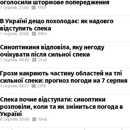
оголосили штормове попередження
7 серпня,
21:00
1949
В Україні дещо похолодає: як надовго
відступить спека
7 серпня,
20:00
8964
Синоптикиня відповіла, яку негоду
очікувати після сильної спеки
7 серпня,
08:00
2440
Грози накриють частину областей на тлі
сильної спеки: прогноз погоди на 7 серпня
7 серпня,
06:21
2390
Спека почне відступати: синоптики
розповіли, коли та як зміниться погода в
Україні
6 серпня,
20:00
1048