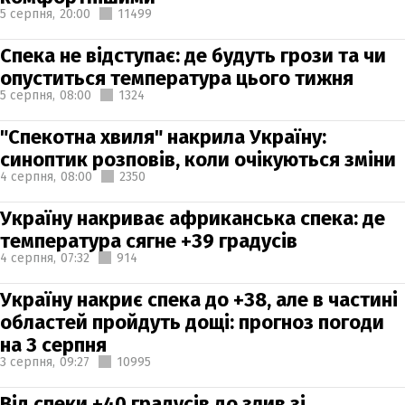
5 серпня,
20:00
11499
Спека не відступає: де будуть грози та чи
опуститься температура цього тижня
5 серпня,
08:00
1324
"Спекотна хвиля" накрила Україну:
синоптик розповів, коли очікуються зміни
4 серпня,
08:00
2350
Україну накриває африканська спека: де
температура сягне +39 градусів
4 серпня,
07:32
914
Україну накриє спека до +38, але в частині
областей пройдуть дощі: прогноз погоди
на 3 серпня
3 серпня,
09:27
10995
Від спеки +40 градусів до злив зі