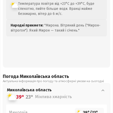
Температура повітря від +23°C до +39°C, буде
спекотно, пийте більше води. Вранці майже
безхмарно, вітер до 6 м/с.
Народні прикмети:
"Мирона. Вітряний день ("Мирон-
вітрогон"). Який Мирон — такий і січень."
Погода Миколаївська
область
Актуальна інформація про погоду та атмосферні умови на сьогодні
Миколаївська
область
39°
23°
Мінлива хмарність
Миколаїв
39°
/
23°