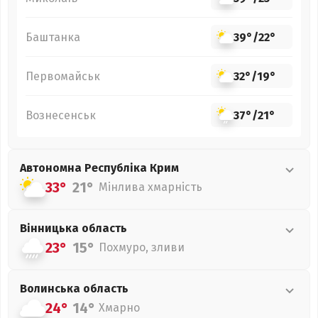
Баштанка
39°
/
22°
Первомайськ
32°
/
19°
Вознесенськ
37°
/
21°
Автономна Республіка Крим
33°
21°
Мінлива хмарність
Вінницька
область
23°
15°
Похмуро, зливи
Волинська
область
24°
14°
Хмарно