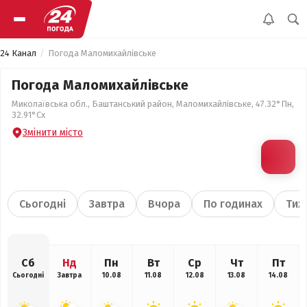
24 Канал
Погода Маломихайлівське
Погода Маломихайлівське
Миколаївська обл., Баштанський район, Маломихайлівське, 47.32°Пн,
32.91°Сх
Змінити місто
Сьогодні
Завтра
Вчора
По годинах
Тиж
Сб
Нд
Пн
Вт
Ср
Чт
Пт
Сьогодні
Завтра
10.08
11.08
12.08
13.08
14.08