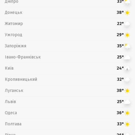
Дніпро
33°
Донецьк
38°
Житомир
22°
Ужгород
29°
Запоріжжя
35°
Івано-Франківськ
25°
Київ
24°
Кропивницький
32°
Луганськ
38°
Львів
25°
Одеса
36°
Полтава
33°