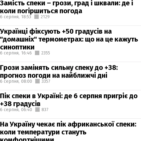
Замість спеки – грози, град і шквали: де і
коли погіршиться погода
6 серпня,
18:53
2129
Українці фіксують +50 градусів на
"домашніх" термометрах: що на це кажуть
синоптики
6 серпня,
16:46
2355
Грози замінять сильну спеку до +38:
прогноз погоди на найближчі дні
6 серпня,
08:00
3357
Пік спеки в Україні: де 6 серпня пригріє до
+38 градусів
6 серпня,
06:40
837
На Україну чекає пік африканської спеки:
коли температури стануть
комфортнішими