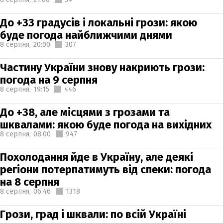
До +33 градусів і локальні грози: якою
буде погода найближчими днями
8 серпня,
20:00
307
Частину України знову накриють грози:
погода на 9 серпня
8 серпня,
19:15
446
До +38, але місцями з грозами та
шквалами: якою буде погода на вихідних
8 серпня,
08:00
947
Похолодання йде в Україну, але деякі
регіони потерпатимуть від спеки: погода
на 8 серпня
8 серпня,
06:46
1318
Грози, град і шквали: по всій Україні