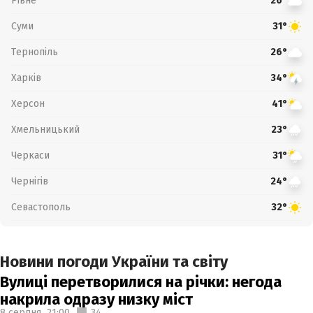
Рівне
26°
Суми
31°
Тернопіль
26°
Харків
34°
Херсон
41°
Хмельницький
23°
Черкаси
31°
Чернігів
24°
Севастополь
32°
Новини погоди України та світу
Вулиці перетворилися на річки: негода
накрила одразу низку міст
8 серпня,
21:00
34