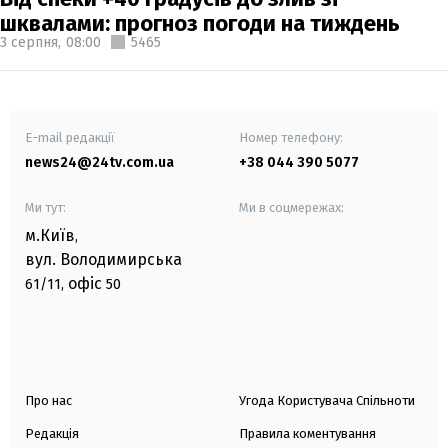
шквалами: прогноз погоди на тиждень
3 серпня,
08:00
5465
E-mail редакції
Номер телефону:
news24@24tv.com.ua
+38 044 390 5077
Ми тут:
Ми в соцмережах:
м.Київ
,
вул. Володимирська
офіс
61/11,
50
Про нас
Угода Користувача Спільноти
Редакція
Правила коментування