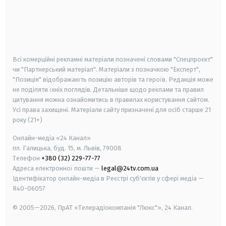
android
apple
smart tv
samsung smart tv
Всі комерційні рекламні матеріали позначені словами "Спецпроєкт"
чи "Партнерський матеріал". Матеріали з позначкою "Експерт",
"Позиція" відображають позицію авторів та героїв. Редакція може
не поділяти їхніх поглядів. Детальніше щодо реклами та правил
цитування можна ознайомитись в правилах користування сайтом.
Усі права захищені.
Матеріали сайту призначені для осіб старше
21
року (21+)
Онлайн-медіа «24 Канал»
пл. Галицька, буд. 15, м. Львів, 79008
Телефон
+380 (32) 229-77-77
Адреса електронної пошти —
legal@24tv.com.ua
Ідентифікатор онлайн-медіа в Реєстрі суб'єктів у сфері медіа —
R40-06057
© 2005—2026,
ПрАТ «Телерадіокомпанія "Люкс"», 24 Канал.