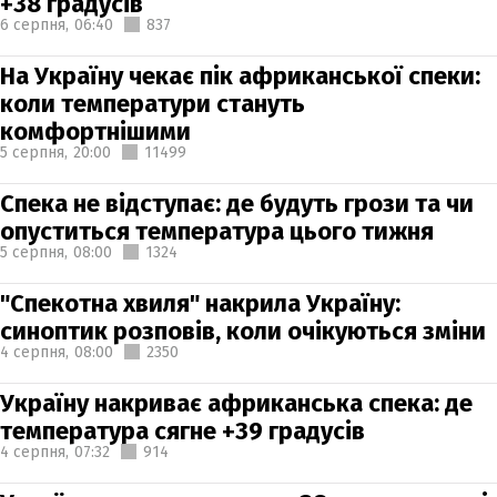
+38 градусів
6 серпня,
06:40
837
На Україну чекає пік африканської спеки:
коли температури стануть
комфортнішими
5 серпня,
20:00
11499
Спека не відступає: де будуть грози та чи
опуститься температура цього тижня
5 серпня,
08:00
1324
"Спекотна хвиля" накрила Україну:
синоптик розповів, коли очікуються зміни
4 серпня,
08:00
2350
Україну накриває африканська спека: де
температура сягне +39 градусів
4 серпня,
07:32
914