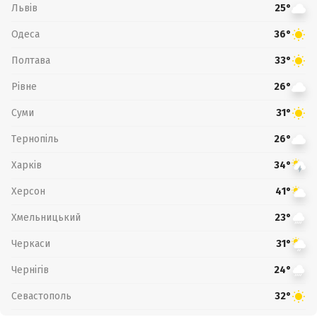
Львів
25°
Одеса
36°
Полтава
33°
Рівне
26°
Суми
31°
Тернопіль
26°
Харків
34°
Херсон
41°
Хмельницький
23°
Черкаси
31°
Чернігів
24°
Севастополь
32°