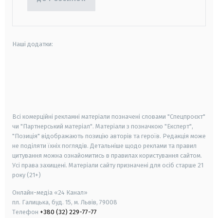
Наші додатки:
android
apple
smart tv
samsung smart tv
Всі комерційні рекламні матеріали позначені словами "Спецпроєкт"
чи "Партнерський матеріал". Матеріали з позначкою "Експерт",
"Позиція" відображають позицію авторів та героїв. Редакція може
не поділяти їхніх поглядів. Детальніше щодо реклами та правил
цитування можна ознайомитись в правилах користування сайтом.
Усі права захищені.
Матеріали сайту призначені для осіб старше
21
року (21+)
Онлайн-медіа «24 Канал»
пл. Галицька, буд. 15, м. Львів, 79008
Телефон
+380 (32) 229-77-77