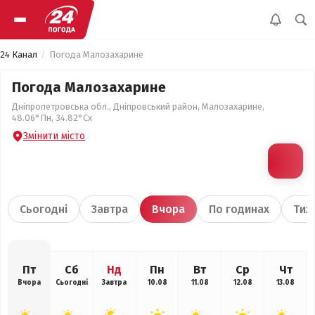
24 Канал
Погода Малозахарине
Погода Малозахарине
Дніпропетровська обл., Дніпровський район, Малозахарине,
48.06°Пн, 34.82°Сх
Змінити місто
Сьогодні
Завтра
Вчора
По годинах
Тиж
Пт
Сб
Нд
Пн
Вт
Ср
Чт
Вчора
Сьогодні
Завтра
10.08
11.08
12.08
13.08