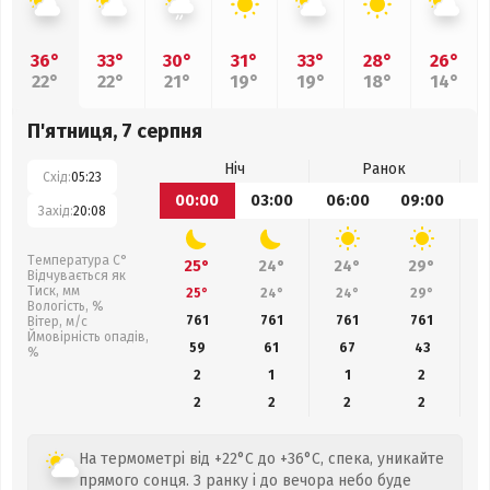
36°
33°
30°
31°
33°
28°
26°
22°
22°
21°
19°
19°
18°
14°
П'ятниця, 7 серпня
Ніч
Ранок
Схід:
05:23
00:00
03:00
06:00
09:00
1
Захід:
20:08
Температура С°
25°
24°
24°
29°
Відчувається як
Тиск, мм
25°
24°
24°
29°
Вологість, %
761
761
761
761
Вітер, м/с
Ймовірність опадів,
59
61
67
43
%
2
1
1
2
2
2
2
2
На термометрі від +22°C до +36°C, спека, уникайте
прямого сонця. З ранку і до вечора небо буде