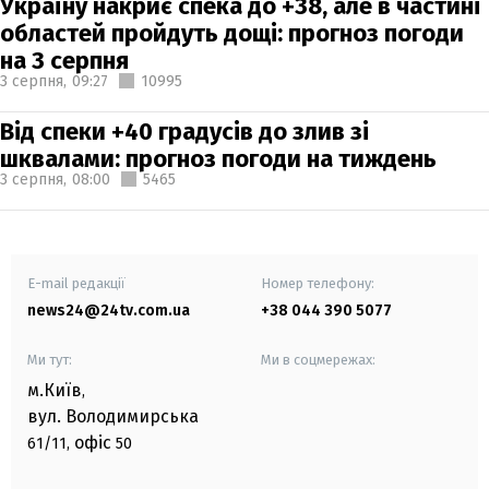
Україну накриє спека до +38, але в частині
областей пройдуть дощі: прогноз погоди
на 3 серпня
3 серпня,
09:27
10995
Від спеки +40 градусів до злив зі
шквалами: прогноз погоди на тиждень
3 серпня,
08:00
5465
E-mail редакції
Номер телефону:
news24@24tv.com.ua
+38 044 390 5077
Ми тут:
Ми в соцмережах:
м.Київ
,
вул. Володимирська
офіс
61/11,
50