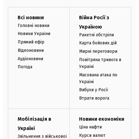
Всі новини
Війна Росії з
Головні новини
Україною
Новини України
Ракетні обстріли
Прямий ефір
Карта бойових дій
Відеоновини
Мирні переговори
Аудіоновини
Повітряна тривога в
Україні
Погода
Масована атака по
Україні
Вибухи у Росії
Втрати ворога
Мобілізація в
Новини економіки
Ціна нафти
Україні
Курси валют
Звільнення з військової