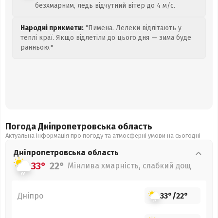
безхмарним, ледь відчутний вітер до 4 м/с.
Народні прикмети:
"Пимена. Лелеки відлітають у
теплі краї. Якщо відлетіли до цього дня — зима буде
ранньою."
Погода Дніпропетровська
область
Актуальна інформація про погоду та атмосферні умови на сьогодні
Дніпропетровська
область
33°
22°
Мінлива хмарність, слабкий дощ
Дніпро
33°
/
22°