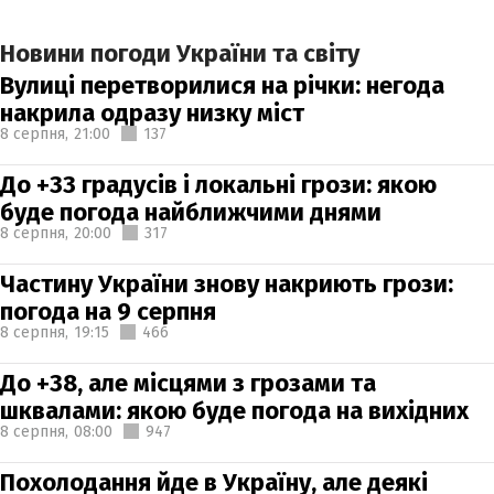
Новини погоди України та світу
Вулиці перетворилися на річки: негода
накрила одразу низку міст
8 серпня,
21:00
137
До +33 градусів і локальні грози: якою
буде погода найближчими днями
8 серпня,
20:00
317
Частину України знову накриють грози:
погода на 9 серпня
8 серпня,
19:15
466
До +38, але місцями з грозами та
шквалами: якою буде погода на вихідних
8 серпня,
08:00
947
Похолодання йде в Україну, але деякі