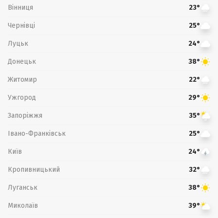
Вінниця
23°
Чернівці
25°
Луцьк
24°
Донецьк
38°
Житомир
22°
Ужгород
29°
Запоріжжя
35°
Івано-Франківськ
25°
Київ
24°
Кропивницький
32°
Луганськ
38°
Миколаїв
39°