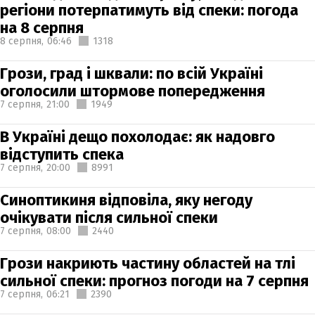
регіони потерпатимуть від спеки: погода
на 8 серпня
8 серпня,
06:46
1318
Грози, град і шквали: по всій Україні
оголосили штормове попередження
7 серпня,
21:00
1949
В Україні дещо похолодає: як надовго
відступить спека
7 серпня,
20:00
8991
Синоптикиня відповіла, яку негоду
очікувати після сильної спеки
7 серпня,
08:00
2440
Грози накриють частину областей на тлі
сильної спеки: прогноз погоди на 7 серпня
7 серпня,
06:21
2390