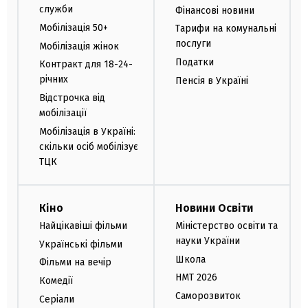
служби
Фінансові новини
Мобілізація 50+
Тарифи на комунальні
послуги
Мобілізація жінок
Податки
Контракт для 18-24-
річних
Пенсія в Україні
Відстрочка від
мобілізації
Мобілізація в Україні:
скільки осіб мобілізує
ТЦК
Кіно
Новини Освіти
Найцікавіші фільми
Міністерство освіти та
науки України
Українські фільми
Школа
Фільми на вечір
НМТ 2026
Комедії
Саморозвиток
Серіали