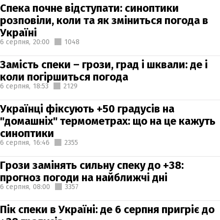
Спека почне відступати: синоптики
розповіли, коли та як зміниться погода в
Україні
6 серпня,
20:00
1048
Замість спеки – грози, град і шквали: де і
коли погіршиться погода
6 серпня,
18:53
2129
Українці фіксують +50 градусів на
"домашніх" термометрах: що на це кажуть
синоптики
6 серпня,
16:46
2355
Грози замінять сильну спеку до +38:
прогноз погоди на найближчі дні
6 серпня,
08:00
3357
Пік спеки в Україні: де 6 серпня пригріє до