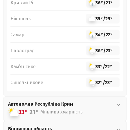
Кривий Ріг
36°
/
21°
Нікополь
35°
/
25°
Самар
34°
/
22°
Павлоград
36°
/
23°
Кам’янське
33°
/
22°
Синельникове
32°
/
23°
Автономна Республіка Крим
33°
21°
Мінлива хмарність
Вінницька
область