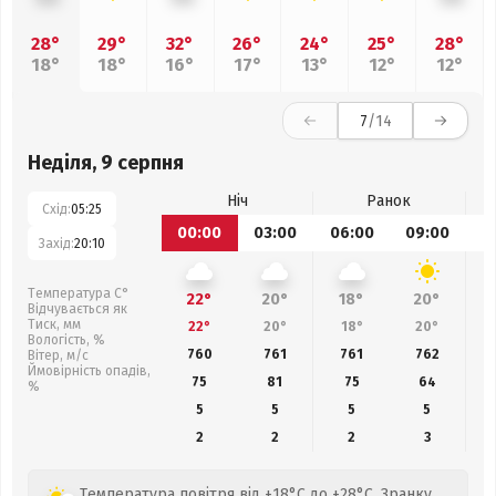
28°
29°
32°
26°
24°
25°
28°
18°
18°
16°
17°
13°
12°
12°
7
/14
Неділя, 9 серпня
Ніч
Ранок
Схід:
05:25
00:00
03:00
06:00
09:00
1
Захід:
20:10
Температура С°
22°
20°
18°
20°
Відчувається як
Тиск, мм
22°
20°
18°
20°
Вологість, %
760
761
761
762
Вітер, м/с
Ймовірність опадів,
75
81
75
64
%
5
5
5
5
2
2
2
3
Температура повітря від +18°C до +28°C. Зранку