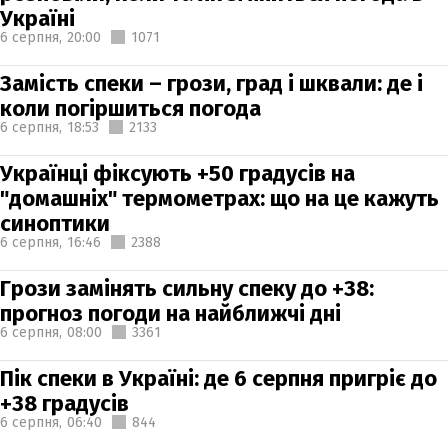
Україні
6 серпня,
20:00
1071
Замість спеки – грози, град і шквали: де і
коли погіршиться погода
6 серпня,
18:53
2133
Українці фіксують +50 градусів на
"домашніх" термометрах: що на це кажуть
синоптики
6 серпня,
16:46
2388
Грози замінять сильну спеку до +38:
прогноз погоди на найближчі дні
6 серпня,
08:00
3361
Пік спеки в Україні: де 6 серпня пригріє до
+38 градусів
6 серпня,
06:40
844