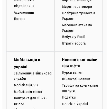
Карта бойових дій
Відеоновини
Мирні переговори
Аудіоновини
Повітряна тривога в
Україні
Погода
Масована атака по
Україні
Вибухи у Росії
Втрати ворога
Мобілізація в
Новини економіки
Ціна нафти
Україні
Курси валют
Звільнення з військової
служби
Фінансові новини
Мобілізація 50+
Тарифи на комунальні
послуги
Мобілізація жінок
Податки
Контракт для 18-24-
річних
Пенсія в Україні