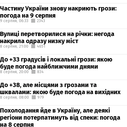
Частину України знову накриють грози:
погода на 9 серпня
9 серпня,
06:33
2343
Вулиці перетворилися на річки: негода
накрила одразу низку міст
8 серпня,
21:00
4651
До +33 градусів і локальні грози: якою
буде погода найближчими днями
8 серпня,
20:00
834
До +38, але місцями з грозами та
шквалами: якою буде погода на вихідних
8 серпня,
08:00
979
Похолодання йде в Україну, але деякі
регіони потерпатимуть від спеки: погода
на 8 серпня