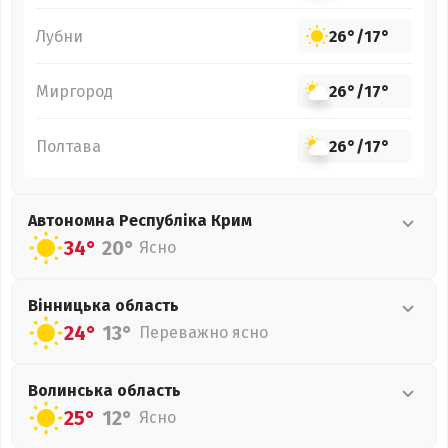
Лубни
26°
/
17°
Миргород
26°
/
17°
Полтава
26°
/
17°
Автономна Республіка Крим
34°
20°
Ясно
Вінницька
область
24°
13°
Переважно ясно
Волинська
область
25°
12°
Ясно