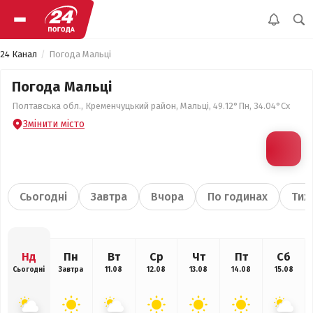
24 Канал
Погода Мальці
Погода Мальці
Полтавська обл., Кременчуцький район, Мальці, 49.12°Пн, 34.04°Сх
Змінити місто
Сьогодні
Завтра
Вчора
По годинах
Тиж
Нд
Пн
Вт
Ср
Чт
Пт
Сб
Сьогодні
Завтра
11.08
12.08
13.08
14.08
15.08