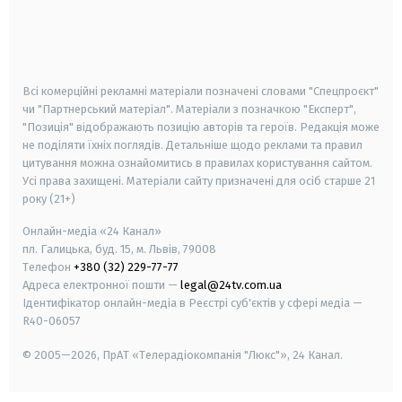
android
apple
smart tv
samsung smart tv
Всі комерційні рекламні матеріали позначені словами "Спецпроєкт"
чи "Партнерський матеріал". Матеріали з позначкою "Експерт",
"Позиція" відображають позицію авторів та героїв. Редакція може
не поділяти їхніх поглядів. Детальніше щодо реклами та правил
цитування можна ознайомитись в правилах користування сайтом.
Усі права захищені.
Матеріали сайту призначені для осіб старше
21
року (21+)
Онлайн-медіа «24 Канал»
пл. Галицька, буд. 15, м. Львів, 79008
Телефон
+380 (32) 229-77-77
Адреса електронної пошти —
legal@24tv.com.ua
Ідентифікатор онлайн-медіа в Реєстрі суб'єктів у сфері медіа —
R40-06057
© 2005—2026,
ПрАТ «Телерадіокомпанія "Люкс"», 24 Канал.