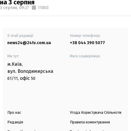
на 3 серпня
3 серпня,
09:27
11003
E-mail редакції
Номер телефону:
news24@24tv.com.ua
+38 044 390 5077
Ми тут:
Ми в соцмережах:
м.Київ
,
вул. Володимирська
офіс
61/11,
50
Про нас
Угода Користувача Спільноти
Редакція
Правила коментування