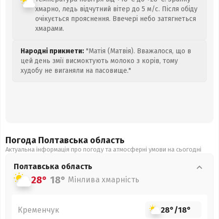
хмарно, ледь відчутний вітер до 5 м/с. Після обіду
очікується прояснення. Ввечері небо затягнеться
хмарами.
Народні прикмети:
"Матія (Матвія). Вважалося, що в
цей день змії висмоктують молоко з корів, тому
худобу не виганяли на пасовище."
Погода Полтавська
область
Актуальна інформація про погоду та атмосферні умови на сьогодні
Полтавська
область
28°
18°
Мінлива хмарність
Кременчук
28°
/
18°