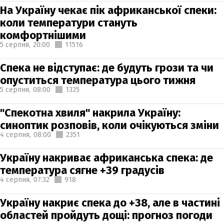
На Україну чекає пік африканської спеки:
коли температури стануть
комфортнішими
5 серпня,
20:00
11516
Спека не відступає: де будуть грози та чи
опуститься температура цього тижня
5 серпня,
08:00
1325
"Спекотна хвиля" накрила Україну:
синоптик розповів, коли очікуються зміни
4 серпня,
08:00
2351
Україну накриває африканська спека: де
температура сягне +39 градусів
4 серпня,
07:32
918
Україну накриє спека до +38, але в частині
областей пройдуть дощі: прогноз погоди