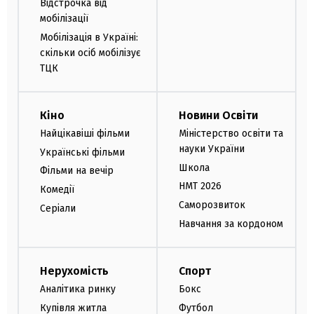
Відстрочка від
мобілізації
Мобілізація в Україні:
скільки осіб мобілізує
ТЦК
Кіно
Новини Освіти
Найцікавіші фільми
Міністерство освіти та
науки України
Українські фільми
Школа
Фільми на вечір
НМТ 2026
Комедії
Саморозвиток
Серіали
Навчання за кордоном
Нерухомість
Спорт
Аналітика ринку
Бокс
Купівля житла
Футбол