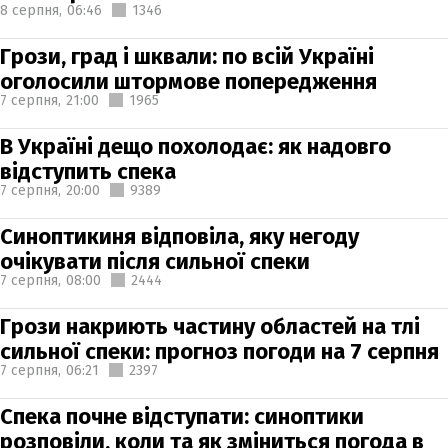
8 серпня,
06:46
1346
Грози, град і шквали: по всій Україні
оголосили штормове попередження
7 серпня,
21:00
1965
В Україні дещо похолодає: як надовго
відступить спека
7 серпня,
20:00
9389
Синоптикиня відповіла, яку негоду
очікувати після сильної спеки
7 серпня,
08:00
2444
Грози накриють частину областей на тлі
сильної спеки: прогноз погоди на 7 серпня
7 серпня,
06:21
2397
Спека почне відступати: синоптики
розповіли, коли та як зміниться погода в