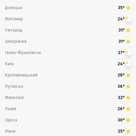
Донецьк
35°
Житомир
24°
Ужгород
31°
Запоріжжя
31°
Івано-Франківськ
27°
Київ
24°
Кропивницький
28°
Луганськ
36°
Миколаїв
32°
Львів
26°
Одеса
30°
Рівне
25°