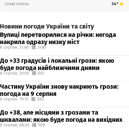
Севастополь
34°
Новини погоди України та світу
Вулиці перетворилися на річки: негода
накрила одразу низку міст
8 серпня,
21:00
3485
До +33 градусів і локальні грози: якою
буде погода найближчими днями
8 серпня,
20:00
602
Частину України знову накриють грози:
погода на 9 серпня
8 серпня,
19:15
880
До +38, але місцями з грозами та
шквалами: якою буде погода на вихідних
8 серпня,
08:00
969