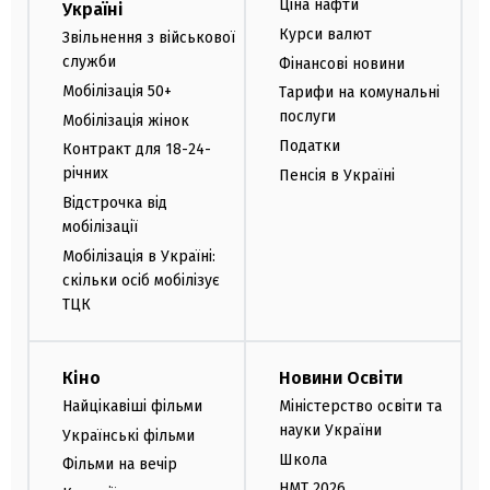
Ціна нафти
Україні
Курси валют
Звільнення з військової
служби
Фінансові новини
Мобілізація 50+
Тарифи на комунальні
послуги
Мобілізація жінок
Податки
Контракт для 18-24-
річних
Пенсія в Україні
Відстрочка від
мобілізації
Мобілізація в Україні:
скільки осіб мобілізує
ТЦК
Кіно
Новини Освіти
Найцікавіші фільми
Міністерство освіти та
науки України
Українські фільми
Школа
Фільми на вечір
НМТ 2026