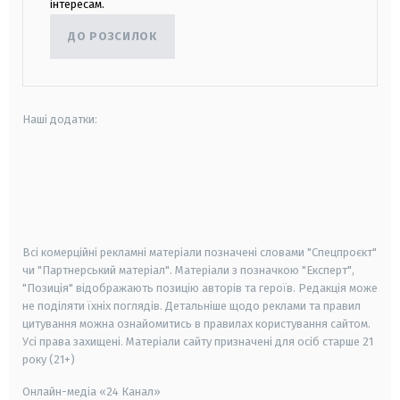
інтересам.
ДО РОЗСИЛОК
Наші додатки:
android
apple
smart tv
samsung smart tv
Всі комерційні рекламні матеріали позначені словами "Спецпроєкт"
чи "Партнерський матеріал". Матеріали з позначкою "Експерт",
"Позиція" відображають позицію авторів та героїв. Редакція може
не поділяти їхніх поглядів. Детальніше щодо реклами та правил
цитування можна ознайомитись в правилах користування сайтом.
Усі права захищені.
Матеріали сайту призначені для осіб старше
21
року (21+)
Онлайн-медіа «24 Канал»