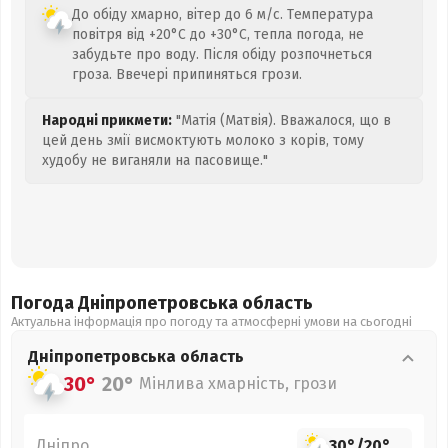
До обіду хмарно, вітер до 6 м/с. Температура
повітря від +20°C до +30°C, тепла погода, не
забудьте про воду. Після обіду розпочнеться
гроза. Ввечері припиняться грози.
Народні прикмети:
"Матія (Матвія). Вважалося, що в
цей день змії висмоктують молоко з корів, тому
худобу не виганяли на пасовище."
Погода Дніпропетровська
область
Актуальна інформація про погоду та атмосферні умови на сьогодні
Дніпропетровська
область
30°
20°
Мінлива хмарність, грози
Дніпро
30°
/
20°