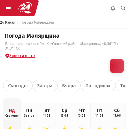
24 Канал
Погода Малярщина
Погода Малярщина
Дніпропетровська обл., Кам’янський район, Малярщина, 48.36°Пн,
34.34°Сх
Змінити місто
Сьогодні
Завтра
Вчора
По годинах
Тиж
Нд
Пн
Вт
Ср
Чт
Пт
Сб
Сьогодні
Завтра
11.08
12.08
13.08
14.08
15.08