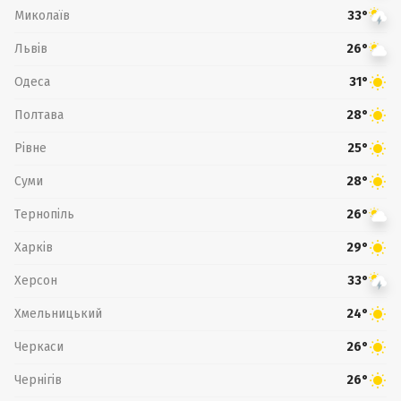
Миколаїв
33°
Львів
26°
Одеса
31°
Полтава
28°
Рівне
25°
Суми
28°
Тернопіль
26°
Харків
29°
Херсон
33°
Хмельницький
24°
Черкаси
26°
Чернігів
26°