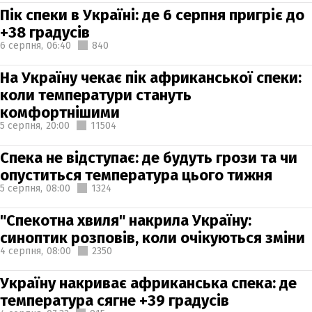
Пік спеки в Україні: де 6 серпня пригріє до
+38 градусів
6 серпня,
06:40
840
На Україну чекає пік африканської спеки:
коли температури стануть
комфортнішими
5 серпня,
20:00
11504
Спека не відступає: де будуть грози та чи
опуститься температура цього тижня
5 серпня,
08:00
1324
"Спекотна хвиля" накрила Україну:
синоптик розповів, коли очікуються зміни
4 серпня,
08:00
2350
Україну накриває африканська спека: де
температура сягне +39 градусів