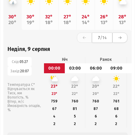
30°
30°
32°
27°
24°
26°
28°
20°
19°
18°
18°
14°
13°
13°
7
/14
Неділя, 9 серпня
Ніч
Ранок
Схід:
05:27
00:00
03:00
06:00
09:00
1
Захід:
20:07
Температура С°
23°
22°
20°
22°
Відчувається як
Тиск, мм
23°
22°
20°
22°
Вологість, %
759
760
760
761
Вітер, м/с
Ймовірність опадів,
67
81
87
68
%
4
5
6
6
2
2
2
2