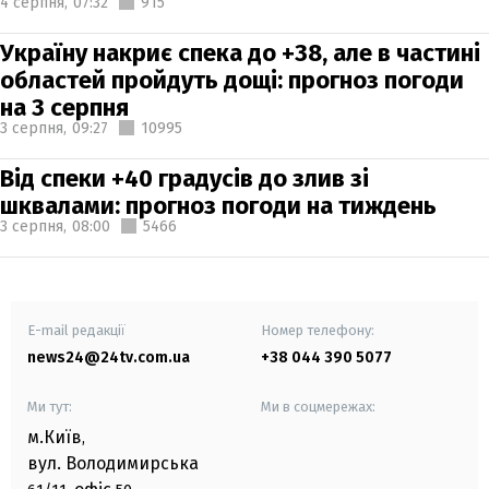
4 серпня,
07:32
915
Україну накриє спека до +38, але в частині
областей пройдуть дощі: прогноз погоди
на 3 серпня
3 серпня,
09:27
10995
Від спеки +40 градусів до злив зі
шквалами: прогноз погоди на тиждень
3 серпня,
08:00
5466
E-mail редакції
Номер телефону:
news24@24tv.com.ua
+38 044 390 5077
Ми тут:
Ми в соцмережах:
м.Київ
,
вул. Володимирська