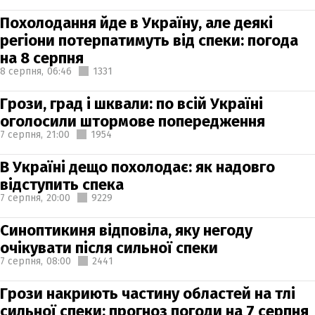
Похолодання йде в Україну, але деякі
регіони потерпатимуть від спеки: погода
на 8 серпня
8 серпня,
06:46
1331
Грози, град і шквали: по всій Україні
оголосили штормове попередження
7 серпня,
21:00
1954
В Україні дещо похолодає: як надовго
відступить спека
7 серпня,
20:00
9229
Синоптикиня відповіла, яку негоду
очікувати після сильної спеки
7 серпня,
08:00
2441
Грози накриють частину областей на тлі
сильної спеки: прогноз погоди на 7 серпня