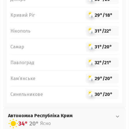
Кривий Ріг
29°
/
18°
Нікополь
31°
/
22°
Самар
31°
/
20°
Павлоград
32°
/
21°
Кам’янське
29°
/
20°
Синельникове
30°
/
20°
Автономна Республіка Крим
34°
20°
Ясно