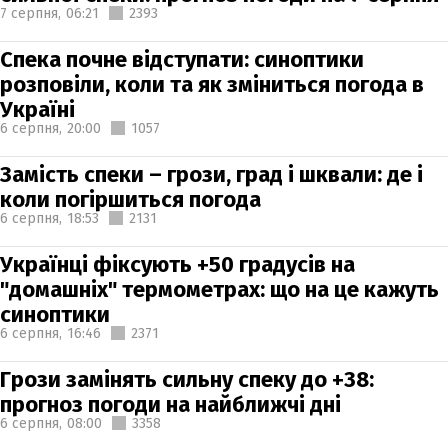
7 серпня,
06:21
2393
Спека почне відступати: синоптики
розповіли, коли та як зміниться погода в
Україні
6 серпня,
20:00
1057
Замість спеки – грози, град і шквали: де і
коли погіршиться погода
6 серпня,
18:53
2131
Українці фіксують +50 градусів на
"домашніх" термометрах: що на це кажуть
синоптики
6 серпня,
16:46
2371
Грози замінять сильну спеку до +38:
прогноз погоди на найближчі дні
6 серпня,
08:00
3358