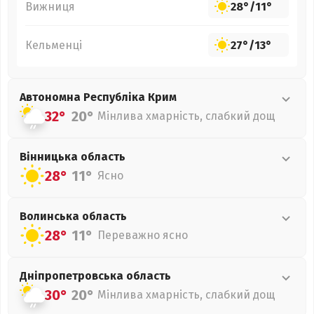
Вижниця
28°
/
11°
Кельменці
27°
/
13°
Автономна Республіка Крим
32°
20°
Мінлива хмарність, слабкий дощ
Вінницька
область
28°
11°
Ясно
Волинська
область
28°
11°
Переважно ясно
Дніпропетровська
область
30°
20°
Мінлива хмарність, слабкий дощ