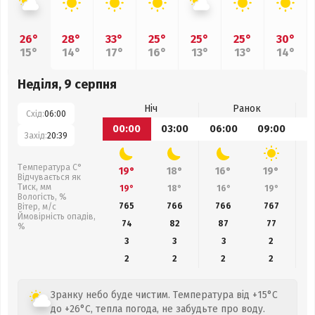
26°
28°
33°
25°
25°
25°
30°
15°
14°
17°
16°
13°
13°
14°
Неділя, 9 серпня
Ніч
Ранок
Схід:
06:00
00:00
03:00
06:00
09:00
1
Захід:
20:39
Температура С°
19°
18°
16°
19°
Відчувається як
Тиск, мм
19°
18°
16°
19°
Вологість, %
765
766
766
767
Вітер, м/с
Ймовірність опадів,
74
82
87
77
%
3
3
3
2
2
2
2
2
Зранку небо буде чистим. Температура від +15°C
до +26°C, тепла погода, не забудьте про воду.