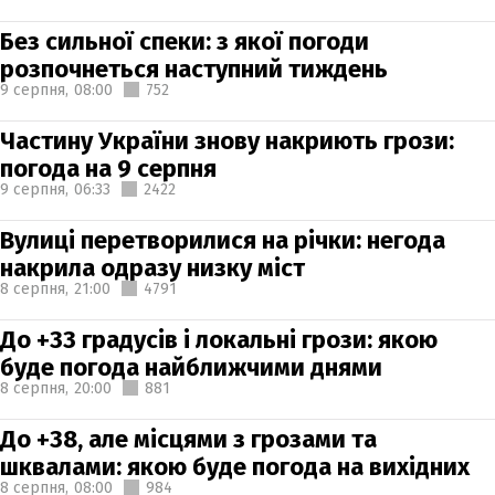
Без сильної спеки: з якої погоди
розпочнеться наступний тиждень
9 серпня,
08:00
752
Частину України знову накриють грози:
погода на 9 серпня
9 серпня,
06:33
2422
Вулиці перетворилися на річки: негода
накрила одразу низку міст
8 серпня,
21:00
4791
До +33 градусів і локальні грози: якою
буде погода найближчими днями
8 серпня,
20:00
881
До +38, але місцями з грозами та
шквалами: якою буде погода на вихідних
8 серпня,
08:00
984