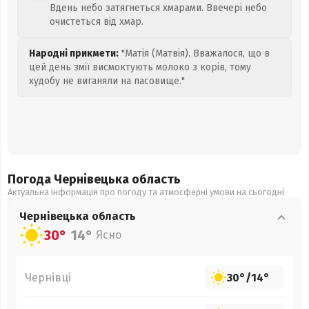
Вдень небо затягнеться хмарами. Ввечері небо
очистеться від хмар.
Народні прикмети:
"Матія (Матвія). Вважалося, що в
цей день змії висмоктують молоко з корів, тому
худобу не виганяли на пасовище."
Погода Чернівецька
область
Актуальна інформація про погоду та атмосферні умови на сьогодні
Чернівецька
область
30°
14°
Ясно
Чернівці
30°
/
14°