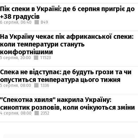
Пік спеки в Україні: де 6 серпня пригріє до
+38 градусів
6 серпня,
06:40
849
На Україну чекає пік африканської спеки:
коли температури стануть
комфортнішими
5 серпня,
20:00
11523
Спека не відступає: де будуть грози та чи
опуститься температура цього тижня
5 серпня,
08:00
1336
"Спекотна хвиля" накрила Україну:
синоптик розповів, коли очікуються зміни
4 серпня,
08:00
2352