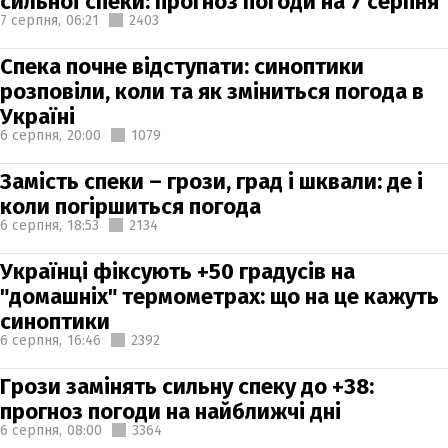
сильної спеки: прогноз погоди на 7 серпня
7 серпня,
06:21
2403
Спека почне відступати: синоптики
розповіли, коли та як зміниться погода в
Україні
6 серпня,
20:00
1079
Замість спеки – грози, град і шквали: де і
коли погіршиться погода
6 серпня,
18:53
2134
Українці фіксують +50 градусів на
"домашніх" термометрах: що на це кажуть
синоптики
6 серпня,
16:46
2392
Грози замінять сильну спеку до +38:
прогноз погоди на найближчі дні
6 серпня,
08:00
3364