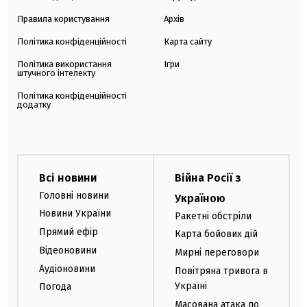
Правила користування
Архів
Політика конфіденційності
Карта сайту
Політика використання
Ігри
штучного інтелекту
Політика конфіденційності
додатку
Всі новини
Війна Росії з
Головні новини
Україною
Новини України
Ракетні обстріли
Прямий ефір
Карта бойових дій
Відеоновини
Мирні переговори
Аудіоновини
Повітряна тривога в
Україні
Погода
Масована атака по