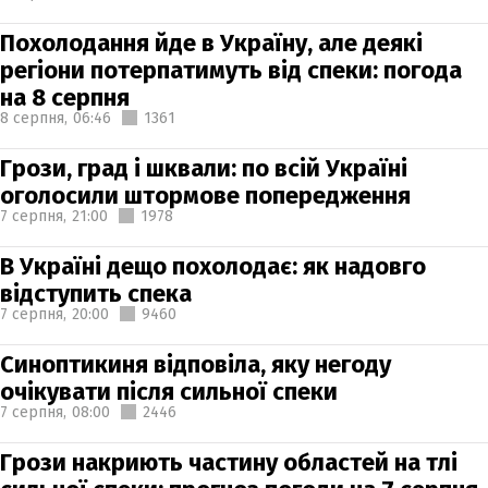
Похолодання йде в Україну, але деякі
регіони потерпатимуть від спеки: погода
на 8 серпня
8 серпня,
06:46
1361
Грози, град і шквали: по всій Україні
оголосили штормове попередження
7 серпня,
21:00
1978
В Україні дещо похолодає: як надовго
відступить спека
7 серпня,
20:00
9460
Синоптикиня відповіла, яку негоду
очікувати після сильної спеки
7 серпня,
08:00
2446
Грози накриють частину областей на тлі