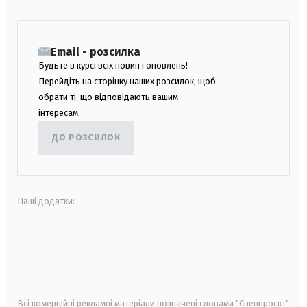
Email - розсилка
Будьте в курсі всіх новин і оновлень!
Перейдіть на сторінку наших розсилок, щоб
обрати ті, що відповідають вашим
інтересам.
ДО РОЗСИЛОК
Наші додатки:
android
apple
smart tv
samsung smart tv
Всі комерційні рекламні матеріали позначені словами "Спецпроєкт"