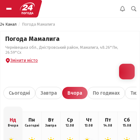
24 Канал
Погода Мамалига
Погода Мамалига
Чернівецька обл., Дністровський район, Мамалига, 48.26°Пн,
26.59°Сх
Змінити місто
Сьогодні
Завтра
Вчора
По годинах
Тиж
Нд
Пн
Вт
Ср
Чт
Пт
Сб
Вчора
Сьогодні
Завтра
12.08
13.08
14.08
15.08