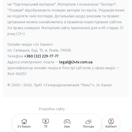
чи "Партнерський матеріал". Матеріали з позначкою "Експерт",
"Позиція" відображають позицію авторів та героїв. Редакція може
не поділяти їхніх поглядів. Детальніше щодо реклами та правил
цитування можна ознайомитись в правилах користування сайтом.
Усі права захищені.
Матеріали сайту призначені для осіб старше
21
року (21+)
Онлайн-медіа «24 Канал»
пл. Галицька, буд. 15, м. Львів, 79008
Телефон
+380 (32) 229-77-77
Адреса електронної пошти —
legal@24tv.com.ua
Ідентифікатор онлайн-медіа в Реєстрі суб'єктів у сфері медіа —
R40-06057
© 2005—2026,
ПрАТ «Телерадіокомпанія "Люкс"», 24 Канал.
Розробка сайту
-
24 Канал
TV
Ігри
Погода
Кабінет