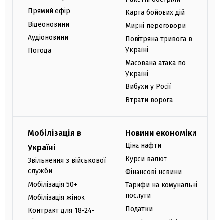
Прямий ефір
Карта бойових дій
Відеоновини
Мирні переговори
Аудіоновини
Повітряна тривога в
Україні
Погода
Масована атака по
Україні
Вибухи у Росії
Втрати ворога
Мобілізація в
Новини економіки
Ціна нафти
Україні
Курси валют
Звільнення з військової
служби
Фінансові новини
Мобілізація 50+
Тарифи на комунальні
послуги
Мобілізація жінок
Податки
Контракт для 18-24-