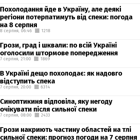
Похолодання йде в Україну, але деякі
регіони потерпатимуть від спеки: погода
на 8 серпня
8 серпня,
06:46
1218
Грози, град і шквали: по всій Україні
оголосили штормове попередження
7 серпня,
21:00
1869
В Україні дещо похолодає: як надовго
відступить спека
7 серпня,
20:00
6314
Синоптикиня відповіла, яку негоду
очікувати після сильної спеки
7 серпня,
08:00
2433
Грози накриють частину областей на тлі
сильної спеки: прогноз погоди на 7 серпня