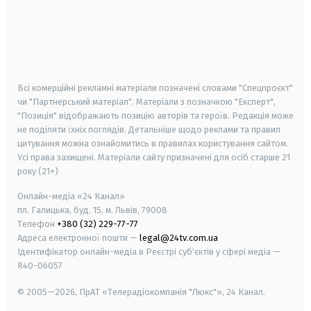
android
apple
smart tv
samsung smart tv
Всі комерційні рекламні матеріали позначені словами "Спецпроєкт"
чи "Партнерський матеріал". Матеріали з позначкою "Експерт",
"Позиція" відображають позицію авторів та героїв. Редакція може
не поділяти їхніх поглядів. Детальніше щодо реклами та правил
цитування можна ознайомитись в правилах користування сайтом.
Усі права захищені.
Матеріали сайту призначені для осіб старше
21
року (21+)
Онлайн-медіа «24 Канал»
пл. Галицька, буд. 15, м. Львів, 79008
Телефон
+380 (32) 229-77-77
Адреса електронної пошти —
legal@24tv.com.ua
Ідентифікатор онлайн-медіа в Реєстрі суб'єктів у сфері медіа —
R40-06057
© 2005—2026,
ПрАТ «Телерадіокомпанія "Люкс"», 24 Канал.