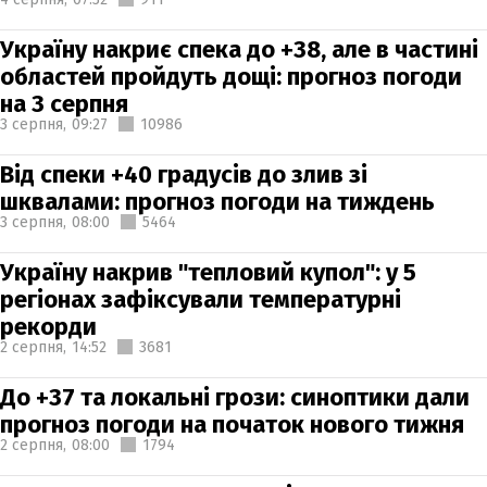
Україну накриє спека до +38, але в частині
областей пройдуть дощі: прогноз погоди
на 3 серпня
3 серпня,
09:27
10986
Від спеки +40 градусів до злив зі
шквалами: прогноз погоди на тиждень
3 серпня,
08:00
5464
Україну накрив "тепловий купол": у 5
регіонах зафіксували температурні
рекорди
2 серпня,
14:52
3681
До +37 та локальні грози: синоптики дали
прогноз погоди на початок нового тижня
2 серпня,
08:00
1794