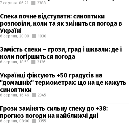
7 серпня,
06:21
2388
Спека почне відступати: синоптики
розповіли, коли та як зміниться погода в
Україні
6 серпня,
20:00
1030
Замість спеки – грози, град і шквали: де і
коли погіршиться погода
6 серпня,
18:53
2126
Українці фіксують +50 градусів на
"домашніх" термометрах: що на це кажуть
синоптики
6 серпня,
16:46
2345
Грози замінять сильну спеку до +38:
прогноз погоди на найближчі дні
6 серпня,
08:00
3355