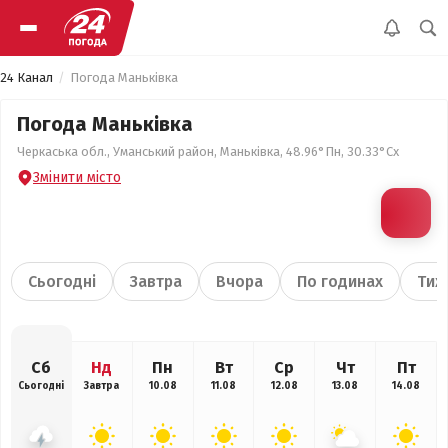
24 Канал
Погода Маньківка
Погода Маньківка
Черкаська обл., Уманський район, Маньківка, 48.96°Пн, 30.33°Сх
Змінити місто
Сьогодні
Завтра
Вчора
По годинах
Тиж
Сб
Нд
Пн
Вт
Ср
Чт
Пт
Сьогодні
Завтра
10.08
11.08
12.08
13.08
14.08