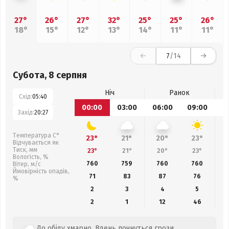
27°
26°
27°
32°
25°
25°
26°
18°
15°
12°
13°
14°
11°
11°
7
/14
Субота, 8 серпня
Ніч
Ранок
Схід:
05:40
00:00
03:00
06:00
09:00
1
Захід:
20:27
Температура С°
23°
21°
20°
23°
Відчувається як
Тиск, мм
23°
21°
20°
23°
Вологість, %
760
759
760
760
Вітер, м/с
Ймовірність опадів,
71
83
87
76
%
2
3
4
5
2
1
12
46
До обіду хмарно. Вдень почнуться грози.