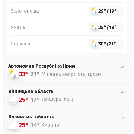
Золотоноша
29°
/
19°
Умань
28°
/
18°
Черкаси
30°
/
21°
Автономна Республіка Крим
33°
21°
Мінлива хмарність, грози
Вінницька
область
25°
17°
Похмуро, дощ
Волинська
область
25°
14°
Хмарно