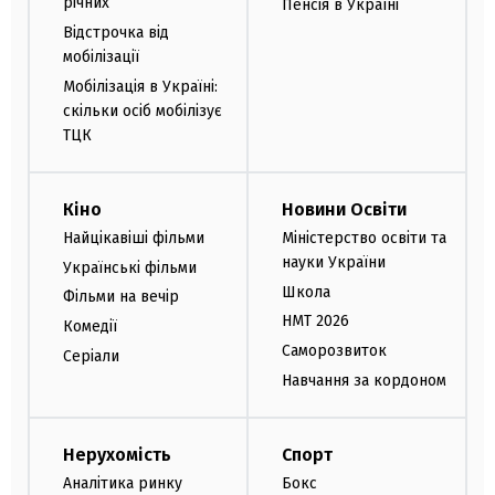
річних
Пенсія в Україні
Відстрочка від
мобілізації
Мобілізація в Україні:
скільки осіб мобілізує
ТЦК
Кіно
Новини Освіти
Найцікавіші фільми
Міністерство освіти та
науки України
Українські фільми
Школа
Фільми на вечір
НМТ 2026
Комедії
Саморозвиток
Серіали
Навчання за кордоном
Нерухомість
Спорт
Аналітика ринку
Бокс