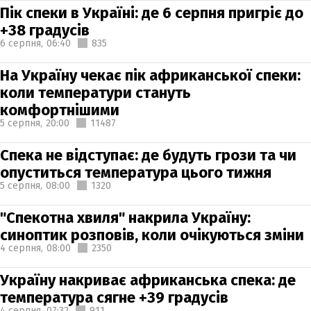
Пік спеки в Україні: де 6 серпня пригріє до
+38 градусів
6 серпня,
06:40
835
На Україну чекає пік африканської спеки:
коли температури стануть
комфортнішими
5 серпня,
20:00
11487
Спека не відступає: де будуть грози та чи
опуститься температура цього тижня
5 серпня,
08:00
1320
"Спекотна хвиля" накрила Україну:
синоптик розповів, коли очікуються зміни
4 серпня,
08:00
2350
Україну накриває африканська спека: де
температура сягне +39 градусів
4 серпня,
07:32
911