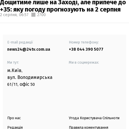
Дощитиме лише на Заході, але припече до
+35: яку погоду прогнозують на 2 серпня
2 серпня,
06:57
2700
E-mail редакції
Номер телефону:
news24@24tv.com.ua
+38 044 390 5077
Ми тут:
Ми в соцмережах:
м.Київ
,
вул. Володимирська
офіс
61/11,
50
Про нас
Угода Користувача Спільноти
Редакція
Правила коментування