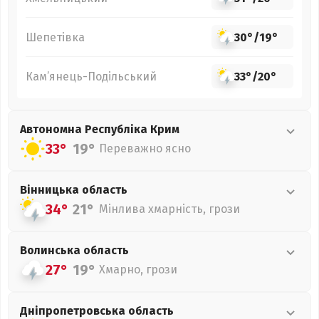
Шепетівка
30°
/
19°
Кам’янець-Подільський
33°
/
20°
Автономна Республіка Крим
33°
19°
Переважно ясно
Вінницька
область
34°
21°
Мінлива хмарність, грози
Волинська
область
27°
19°
Хмарно, грози
Дніпропетровська
область