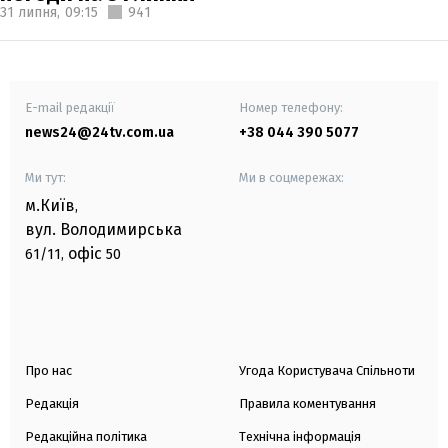
31 липня,
09:15
941
E-mail редакції
Номер телефону:
news24@24tv.com.ua
+38 044 390 5077
Ми тут:
Ми в соцмережах:
м.Київ
,
вул. Володимирська
офіс
61/11,
50
Про нас
Угода Користувача Спільноти
Редакція
Правила коментування
Редакційна політика
Технічна інформація