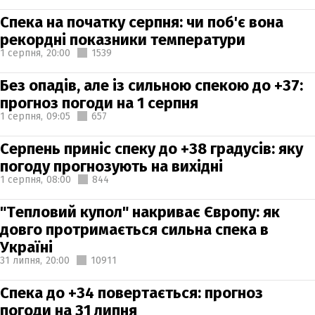
Спека на початку серпня: чи поб'є вона
рекордні показники температури
1 серпня,
20:00
1539
Без опадів, але із сильною спекою до +37:
прогноз погоди на 1 серпня
1 серпня,
09:05
657
Серпень приніс спеку до +38 градусів: яку
погоду прогнозують на вихідні
1 серпня,
08:00
844
"Тепловий купол" накриває Європу: як
довго протримається сильна спека в
Україні
31 липня,
20:00
10911
Спека до +34 повертається: прогноз
погоди на 31 липня