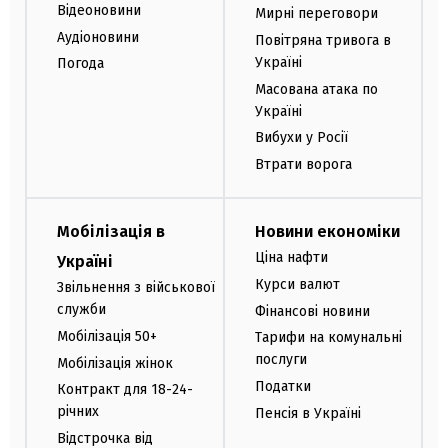
Відеоновини
Мирні переговори
Аудіоновини
Повітряна тривога в
Україні
Погода
Масована атака по
Україні
Вибухи у Росії
Втрати ворога
Мобілізація в
Новини економіки
Ціна нафти
Україні
Курси валют
Звільнення з військової
служби
Фінансові новини
Мобілізація 50+
Тарифи на комунальні
послуги
Мобілізація жінок
Податки
Контракт для 18-24-
річних
Пенсія в Україні
Відстрочка від