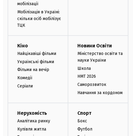
мобілізації
Мобілізація в Україні:
скільки осіб мобілізує
ТЦК
Кіно
Новини Освіти
Найцікавіші фільми
Міністерство освіти та
науки України
Українські фільми
Школа
Фільми на вечір
НМТ 2026
Комедії
Саморозвиток
Серіали
Навчання за кордоном
Нерухомість
Спорт
Аналітика ринку
Бокс
Купівля житла
Футбол