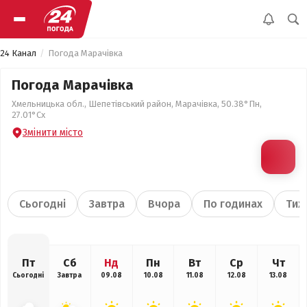
24 Канал
Погода Марачівка
Погода Марачівка
Хмельницька обл., Шепетівський район, Марачівка, 50.38°Пн,
27.01°Сх
Змінити місто
Сьогодні
Завтра
Вчора
По годинах
Тиж
Пт
Сб
Нд
Пн
Вт
Ср
Чт
Сьогодні
Завтра
09.08
10.08
11.08
12.08
13.08