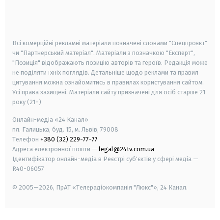
android
apple
smart tv
samsung smart tv
Всі комерційні рекламні матеріали позначені словами "Спецпроєкт"
чи "Партнерський матеріал". Матеріали з позначкою "Експерт",
"Позиція" відображають позицію авторів та героїв. Редакція може
не поділяти їхніх поглядів. Детальніше щодо реклами та правил
цитування можна ознайомитись в правилах користування сайтом.
Усі права захищені.
Матеріали сайту призначені для осіб старше
21
року (21+)
Онлайн-медіа «24 Канал»
пл. Галицька, буд. 15, м. Львів, 79008
Телефон
+380 (32) 229-77-77
Адреса електронної пошти —
legal@24tv.com.ua
Ідентифікатор онлайн-медіа в Реєстрі суб'єктів у сфері медіа —
R40-06057
© 2005—2026,
ПрАТ «Телерадіокомпанія "Люкс"», 24 Канал.