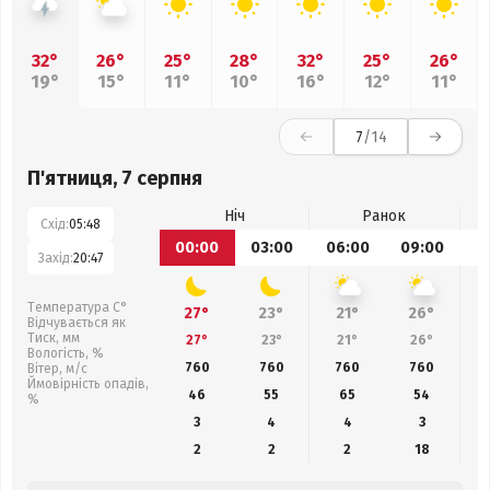
32°
26°
25°
28°
32°
25°
26°
19°
15°
11°
10°
16°
12°
11°
7
/14
П'ятниця, 7 серпня
Ніч
Ранок
Схід:
05:48
00:00
03:00
06:00
09:00
1
Захід:
20:47
Температура С°
27°
23°
21°
26°
Відчувається як
Тиск, мм
27°
23°
21°
26°
Вологість, %
760
760
760
760
Вітер, м/с
Ймовірність опадів,
46
55
65
54
%
3
4
4
3
2
2
2
18