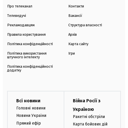
Про телеканал
Контакти
Телеведучі
Вакансії
Рекламодавцям
Структура власності
Правила користування
Архів
Політика конфіденційності
Карта сайту
Політика використання
Ігри
штучного інтелекту
Політика конфіденційності
додатку
Всі новини
Війна Росії з
Головні новини
Україною
Новини України
Ракетні обстріли
Прямий ефір
Карта бойових дій