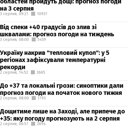
областей пройдуть дощі: прогноз погоди
на 3 серпня
3 серпня,
09:27
10937
Від спеки +40 градусів до злив зі
шквалами: прогноз погоди на тиждень
3 серпня,
08:00
5459
Україну накрив "тепловий купол": у 5
регіонах зафіксували температурні
рекорди
2 серпня,
14:52
3665
До +37 та локальні грози: синоптики дали
прогноз погоди на початок нового тижня
2 серпня,
08:00
1793
Дощитиме лише на Заході, але припече до
+35: яку погоду прогнозують на 2 серпня
2 серпня,
06:57
2694