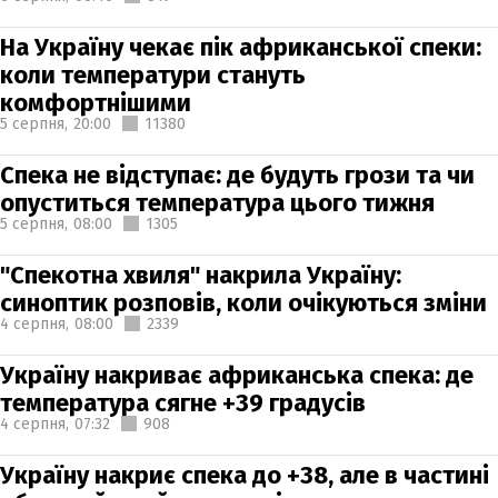
На Україну чекає пік африканської спеки:
коли температури стануть
комфортнішими
5 серпня,
20:00
11380
Спека не відступає: де будуть грози та чи
опуститься температура цього тижня
5 серпня,
08:00
1305
"Спекотна хвиля" накрила Україну:
синоптик розповів, коли очікуються зміни
4 серпня,
08:00
2339
Україну накриває африканська спека: де
температура сягне +39 градусів
4 серпня,
07:32
908
Україну накриє спека до +38, але в частині