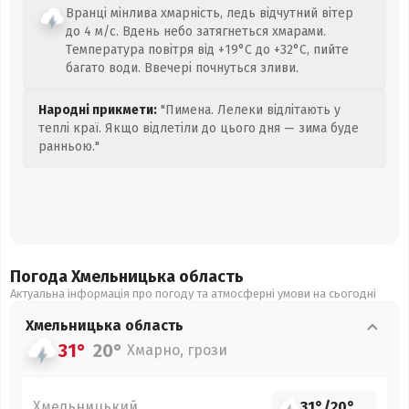
Вранці мінлива хмарність, ледь відчутний вітер
до 4 м/с. Вдень небо затягнеться хмарами.
Температура повітря від +19°C до +32°C, пийте
багато води. Ввечері почнуться зливи.
Народні прикмети:
"Пимена. Лелеки відлітають у
теплі краї. Якщо відлетіли до цього дня — зима буде
ранньою."
Погода Хмельницька
область
Актуальна інформація про погоду та атмосферні умови на сьогодні
Хмельницька
область
31°
20°
Хмарно, грози
Хмельницький
31°
/
20°