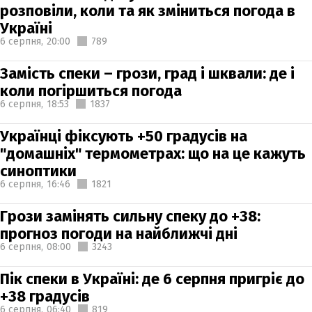
розповіли, коли та як зміниться погода в
Україні
6 серпня,
20:00
789
Замість спеки – грози, град і шквали: де і
коли погіршиться погода
6 серпня,
18:53
1837
Українці фіксують +50 градусів на
"домашніх" термометрах: що на це кажуть
синоптики
6 серпня,
16:46
1821
Грози замінять сильну спеку до +38:
прогноз погоди на найближчі дні
6 серпня,
08:00
3243
Пік спеки в Україні: де 6 серпня пригріє до
+38 градусів
6 серпня,
06:40
819