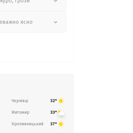
муро, грози
еважно ясно
Чернівці
32°
Житомир
33°
Кропивницький
37°