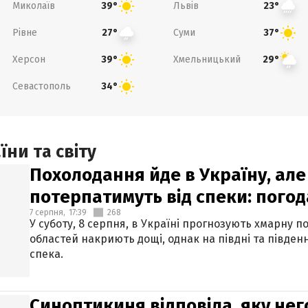
Миколаїв
Львів
39°
23°
Рівне
Суми
27°
37°
Херсон
Хмельницький
39°
29°
Севастополь
34°
ни та світу
Похолодання йде в Україну, але
потерпатимуть від спеки: погод
7 серпня,
17:39
268
У суботу, 8 серпня, в Україні прогнозують хмарну п
областей накриють дощі, однак на півдні та півден
спека.
Синоптикиня відповіла, яку нег