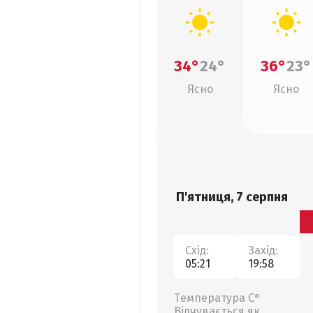
34°
24°
36°
23°
Ясно
Ясно
П'ятниця, 7 серпня
Схід:
Захід:
05:21
19:58
Температура С°
Відчувається як