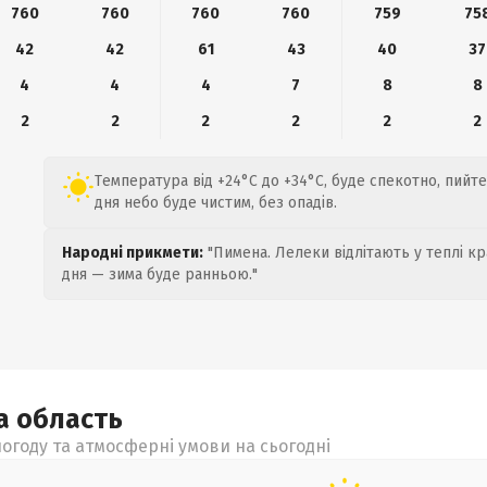
760
760
760
760
759
75
42
42
61
43
40
37
4
4
4
7
8
8
2
2
2
2
2
2
Температура від +24°C до +34°C, буде спекотно, пий
дня небо буде чистим, без опадів.
Народні прикмети:
"Пимена. Лелеки відлітають у теплі кр
дня — зима буде ранньою."
ка
область
огоду та атмосферні умови на сьогодні