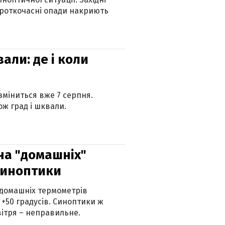
ороткочасні опади накриють
вали: де і коли
 зміниться вже 7 серпня.
ж град і шквали.
 на "домашніх"
синоптики
 домашніх термометрів
 +50 градусів. Синоптики ж
ітря – неправильне.