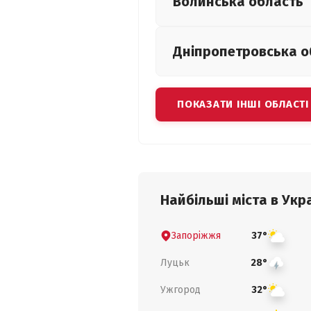
Волинська
область
Дніпропетровська
о
ПОКАЗАТИ ІНШІ ОБЛАСТІ
Найбільші міста в Укра
Запоріжжя
37°
Луцьк
28°
Ужгород
32°