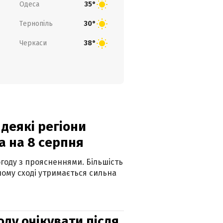
Одеса
35°
Тернопіль
30°
Черкаси
38°
 деякі регіони
а на 8 серпня
огоду з проясненнями. Більшість
ному сході утримається сильна
оду очікувати після