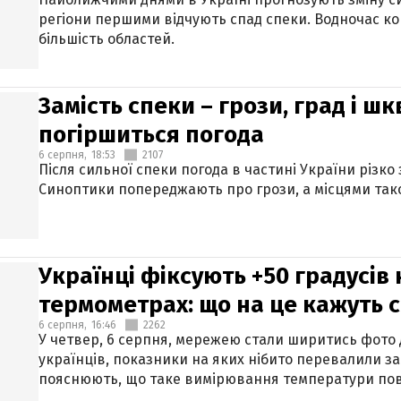
регіони першими відчують спад спеки. Водночас к
більшість областей.
Замість спеки – грози, град і шк
погіршиться погода
6 серпня,
18:53
2107
Після сильної спеки погода в частині України різко
Синоптики попереджають про грози, а місцями тако
Українці фіксують +50 градусів
термометрах: що на це кажуть 
6 серпня,
16:46
2262
У четвер, 6 серпня, мережею стали ширитись фото
українців, показники на яких нібито перевалили за
пояснюють, що таке вимірювання температури пов