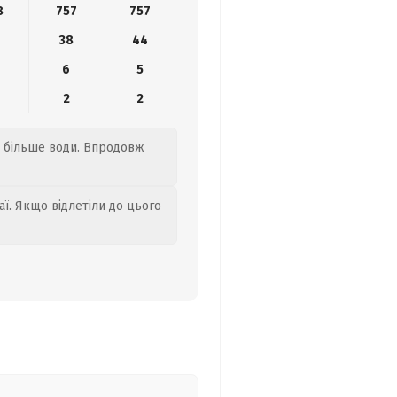
8
757
757
38
44
6
5
2
2
те більше води. Впродовж
аї. Якщо відлетіли до цього