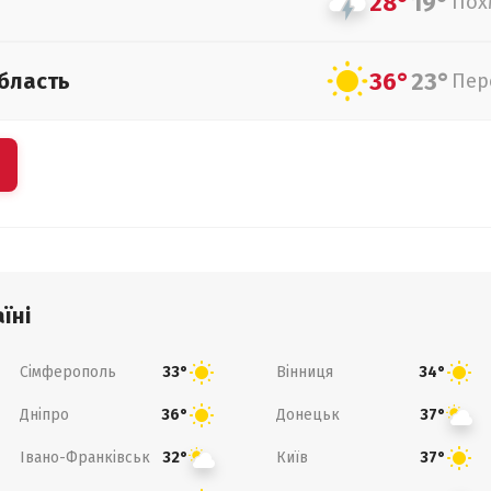
28°
19°
Пох
36°
23°
бласть
Пер
їні
Сімферополь
Вінниця
33°
34°
Дніпро
Донецьк
36°
37°
Івано-Франківськ
Київ
32°
37°