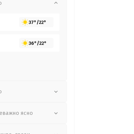
о
37°
/
22°
36°
/
22°
о
еважно ясно