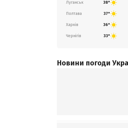
Луганськ
38°
Полтава
37°
Харків
36°
Чернігів
33°
Новини погоди Украї