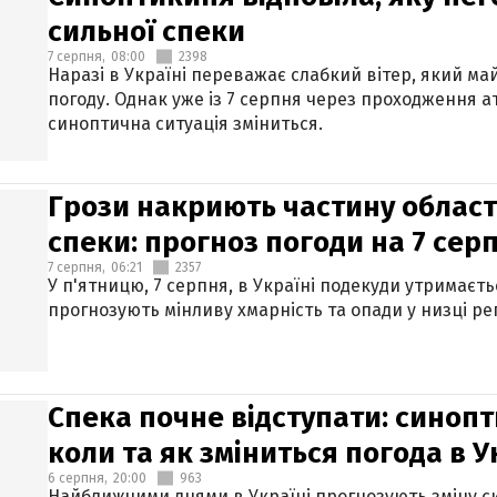
сильної спеки
7 серпня,
08:00
2398
Наразі в Україні переважає слабкий вітер, який м
погоду. Однак уже із 7 серпня через проходження 
синоптична ситуація зміниться.
Грози накриють частину областе
спеки: прогноз погоди на 7 сер
7 серпня,
06:21
2357
У п'ятницю, 7 серпня, в Україні подекуди утримаєт
прогнозують мінливу хмарність та опади у низці рег
Спека почне відступати: синопт
коли та як зміниться погода в У
6 серпня,
20:00
963
Найближчими днями в Україні прогнозують зміну син