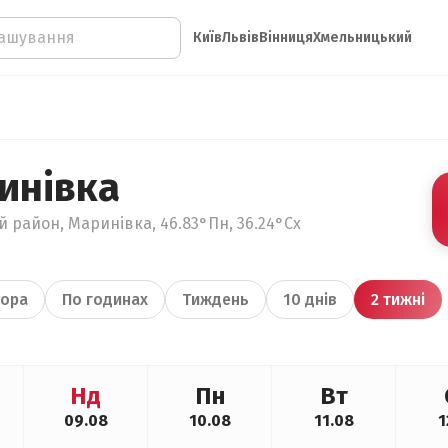
Київ
Львів
Вінниця
Хмельницький
инівка
й район, Маринівка, 46.83°Пн, 36.24°Сх
ора
По годинах
Тиждень
10 днів
2 тижні
Нд
Пн
Вт
09.08
10.08
11.08
1