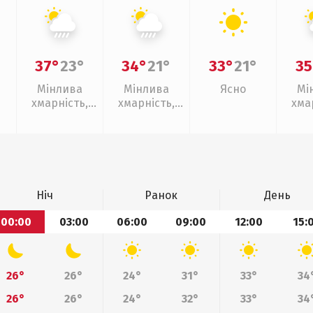
37°
23°
34°
21°
33°
21°
35
Мінлива
Мінлива
Ясно
Мі
хмарність,
хмарність,
хма
зливи
зливи
слаб
Ніч
Ранок
День
00:00
03:00
06:00
09:00
12:00
15:
26°
26°
24°
31°
33°
34
26°
26°
24°
32°
33°
34