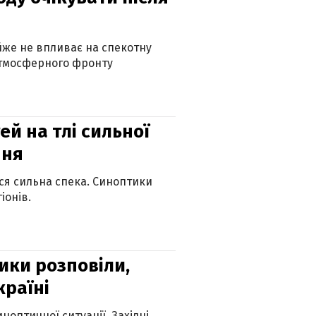
айже не впливає на спекотну
атмосферного фронту
й на тлі сильної
пня
ься сильна спека. Синоптики
іонів.
ики розповіли,
країні
оптичної ситуації. Західні