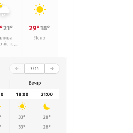
°
21°
29°
18°
нлива
Ясно
рність,
кий дощ
7
/14
Вечір
00
18:00
21:00
°
33°
28°
°
33°
28°