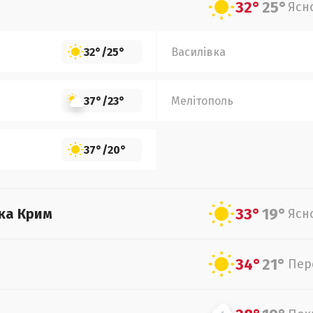
32°
25°
Ясн
32°
/
25°
Василівка
37°
/
23°
Мелітополь
37°
/
20°
33°
19°
ка Крим
Ясн
34°
21°
Пер